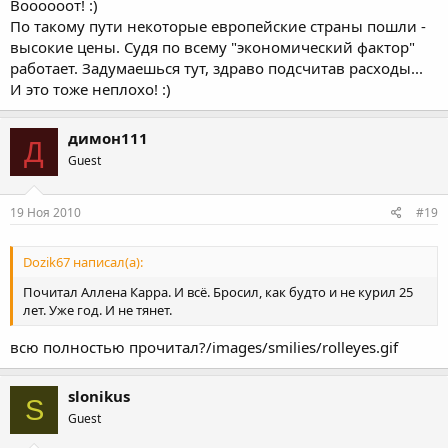
Воооооот! :)
По такому пути некоторые европейские страны пошли -
высокие цены. Судя по всему "экономический фактор"
работает. Задумаешься тут, здраво подсчитав расходы...
И это тоже неплохо! :)
димон111
Д
Guest
19 Ноя 2010
#19
Dozik67 написал(а):
Почитал Аллена Карра. И всё. Бросил, как будто и не курил 25
лет. Уже год. И не тянет.
всю полностью прочитал?/images/smilies/rolleyes.gif
slonikus
S
Guest