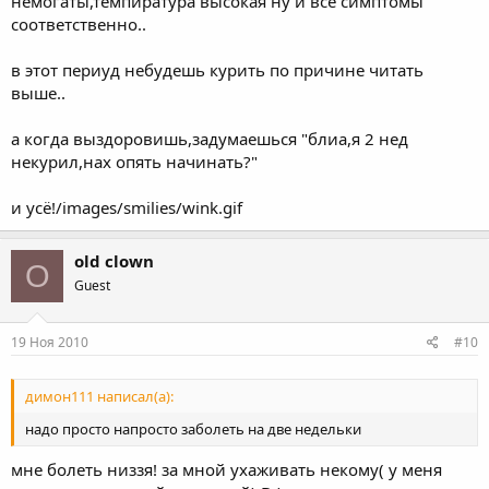
немогаты,темпиратура высокая ну и все симптомы
соответственно..
в этот периуд небудешь курить по причине читать
выше..
а когда выздоровишь,задумаешься "блиа,я 2 нед
некурил,нах опять начинать?"
и усё!/images/smilies/wink.gif
old clown
O
Guest
19 Ноя 2010
#10
димон111 написал(а):
надо просто напросто заболеть на две недельки
мне болеть низзя! за мной ухаживать некому( у меня