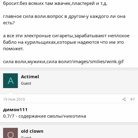
бросит.без всяких там жвачек,пластерей и т.д.
главное сила воли.вопрос в другом-у каждого ли она
есть?
а все эти электроные сигареты,зарабатывают неплохое
бабло на курильщиках,которые надеются что им это
поможет.
сила воли,мужики,сила воли!/images/smilies/wink.gif
Actimel
A
Guest
19 Ноя 2010
#7
димон111
0.7/7 - содержание смолы/никотина
old clown
O
Guest