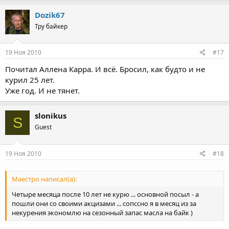
Dozik67
Тру байкер
19 Ноя 2010
#17
Почитал Аллена Карра. И всё. Бросил, как будто и не
курил 25 лет.
Уже год. И не тянет.
slonikus
S
Guest
19 Ноя 2010
#18
Маестро написал(а):
Четыре месяца после 10 лет не курю ... основной посыл - а
пошли они со своими акцизами ... сопссно я в месяц из за
некурения экономлю на сезонный запас масла на байк )