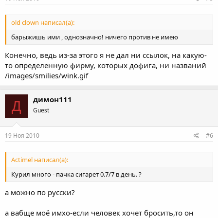
old clown написал(а):
барыжишь ими , однозначно! ничего против не имею
Конечно, ведь из-за этого я не дал ни ссылок, на какую-
то определенную фирму, которых дофига, ни названий
/images/smilies/wink.gif
димон111
Д
Guest
19 Ноя 2010
#6
Actimel написал(а):
Курил много - пачка сигарет 0.7/7 в день. ?
а можно по русски?
а вабще моё имхо-если человек хочет бросить,то он