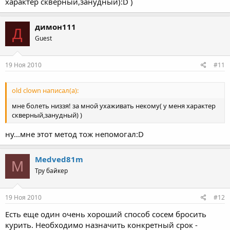
характер скверный,занудный):D )
димон111
Д
Guest
19 Ноя 2010
#11
old clown написал(а):
мне болеть низзя! за мной ухаживать некому( у меня характер
скверный,занудный) )
ну...мне этот метод тож непомогал:D
Medved81m
M
Тру байкер
19 Ноя 2010
#12
Есть еще один очень хороший способ сосем бросить
курить. Необходимо назначить конкретный срок -