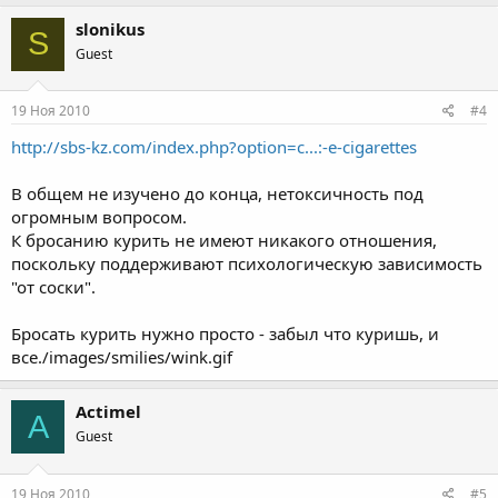
slonikus
S
Guest
19 Ноя 2010
#4
http://sbs-kz.com/index.php?option=c...:-e-cigarettes
В общем не изучено до конца, нетоксичность под
огромным вопросом.
К бросанию курить не имеют никакого отношения,
поскольку поддерживают психологическую зависимость
"от соски".
Бросать курить нужно просто - забыл что куришь, и
все./images/smilies/wink.gif
Actimel
A
Guest
19 Ноя 2010
#5