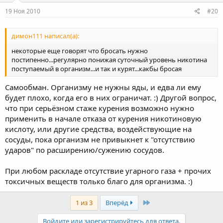
19 Ноя 2010
#20
димон111 написал(а):
некоторые еще говорят что бросать нужно
постипенно...регулярно понижая суточный уровень никотина
поступаемый в организм...и так и курят...какбы бросая
Самообман. Организму не нужны яды, и едва ли ему
будет плохо, когда его в них ограничат. :) Другой вопрос,
что при серьёзном стаже курения возможно нужно
применить в начале отказа от курения никотиновую
кислоту, или другие средства, воздействующие на
сосуды, пока организм не привыкнет к "отсутствию
ударов" по расширению/сужению сосудов.
При любом раскладе отсутствие угарного газа + прочих
токсичных веществ только благо для организма. :)
Last
1 из 3
Вперёд
Войдите или зарегистрируйтесь для ответа.