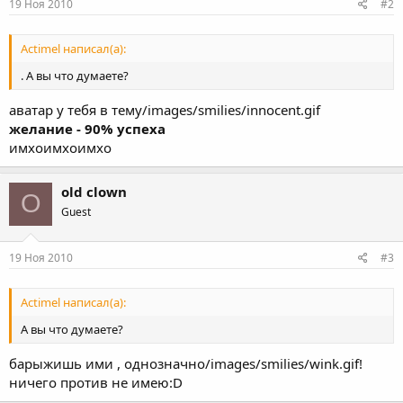
19 Ноя 2010
#2
Actimel написал(а):
. А вы что думаете?
аватар у тебя в тему/images/smilies/innocent.gif
желание - 90% успеха
имхоимхоимхо
old clown
O
Guest
19 Ноя 2010
#3
Actimel написал(а):
А вы что думаете?
барыжишь ими , однозначно/images/smilies/wink.gif!
ничего против не имею:D