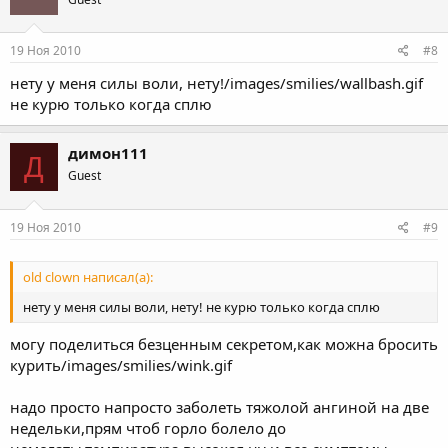
19 Ноя 2010
#8
нету у меня силы воли, нету!/images/smilies/wallbash.gif
не курю только когда сплю
димон111
Д
Guest
19 Ноя 2010
#9
old clown написал(а):
нету у меня силы воли, нету! не курю только когда сплю
могу поделиться безценным секретом,как можна бросить
курить/images/smilies/wink.gif
надо просто напросто заболеть тяжолой ангиной на две
недельки,прям чтоб горло болело до