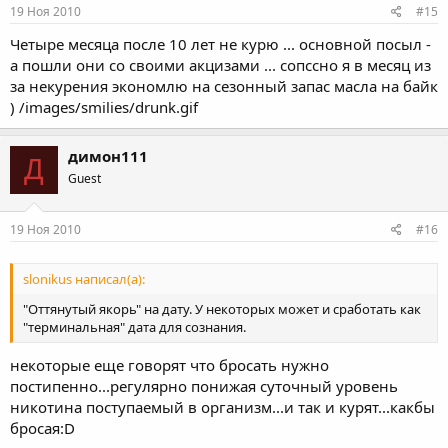
19 Ноя 2010
#15
Четыре месяца после 10 лет не курю ... основной посыл -
а пошли они со своими акцизами ... сопссно я в месяц из
за некурения экономлю на сезонный запас масла на байк
) /images/smilies/drunk.gif
димон111
Д
Guest
19 Ноя 2010
#16
slonikus написал(а):
"Оттянутый якорь" на дату. У некоторых может и сработать как
"терминальная" дата для сознания.
некоторые еще говорят что бросать нужно
постипенно...регулярно понижая суточный уровень
никотина поступаемый в организм...и так и курят...какбы
бросая:D