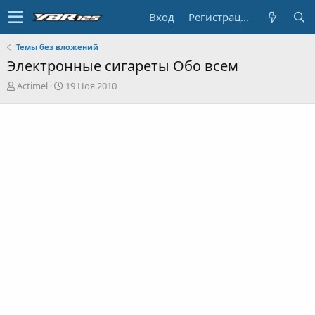
Вход
Регистрация
Темы без вложений
Электронные сигареты Обо всем
А
Д
Actimel
19 Ноя 2010
в
а
т
т
о
а
р
н
т
а
е
ч
м
а
ы
л
а