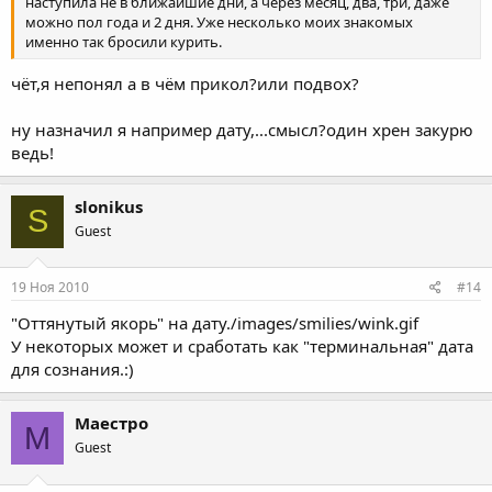
наступила не в ближайшие дни, а через месяц, два, три, даже
можно пол года и 2 дня. Уже несколько моих знакомых
именно так бросили курить.
чёт,я непонял а в чём прикол?или подвох?
ну назначил я например дату,...смысл?один хрен закурю
ведь!
slonikus
S
Guest
19 Ноя 2010
#14
"Оттянутый якорь" на дату./images/smilies/wink.gif
У некоторых может и сработать как "терминальная" дата
для сознания.:)
Маестро
М
Guest