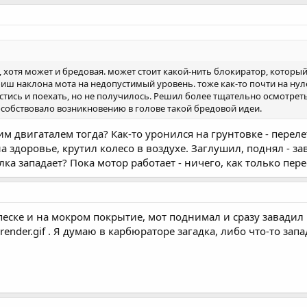
, хотя может и бредовая. может стоит какой-нить блокиратор, который 
биш наклона мота на недопустимый уровень. тоже как-то почти на ну
естись и поехать, но не получилось. Решил более тщательно осмотреть
пособствовало возникновению в голове такой бредовой идеи.
м двигаталем тогда? Как-то уронился на грунтовке - переле
а здоровье, крутил колесо в воздухе. Заглушил, поднял - зав
ка западает? Пока мотор работает - ничего, как только перес
 песке и на мокром покрытие, мот поднимал и сразу завадил
render.gif . Я думаю в карбюраторе загадка, либо что-то запа