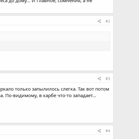
леса до дому... И главное, сомнения, а не
#2
#3
еркало только запылилось слегка. Так вот потом
. По-видимому, в карбе что-то западает...
#4