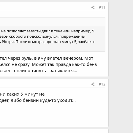
#11
не позволяет завести двиг в течении, например, 5
левой скорости подскользнулся, повреждений
 ёбыря. После осмотра, прошло минут 5, завёлся с
тел через руль, в яму влетел вечером. Мот
елся не сразу. Может так правда как-то бенз
тает топливо тянуть - затыкается...
#12
 ни каких 5 минут не
дает, либо бензин куда-то уходит...