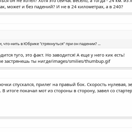
ься он не хотел? Хотя это сейчас весело, а тогда - 24 км. из 
ак, может и без падений? И не в 24 километрах, а в 240?
ли, что-нить в Юбрике "стряхнуться" при он падении? ...
ится туго, это факт. Но заводится! А еще у него кик есть!
не застрянешь ты нигде/images/smilies/thumbup.gif
очки спускался, прилег на правый бок. Скорость нулевая, з
В итоге покачал мот из стороны в сторону, завел со стартера