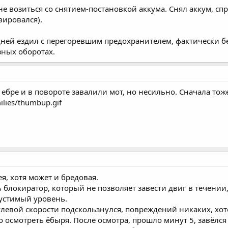
 не возиться со снятием-постановкой аккума. Снял аккум, спр
вировался).
дней ездил с перегоревшим предохранителем, фактически без
зных оборотах.
 ебре и в повороте завалили мот, но несильно. Сначала тож
lies/thumbup.gif
ея, хотя может и бредовая.
 блокиратор, который не позволяет завести двиг в течении
устимый уровень.
улевой скорости подскользнулся, повреждений никаких, хоте
 осмотреть ёбыря. После осмотра, прошло минут 5, завёлся 