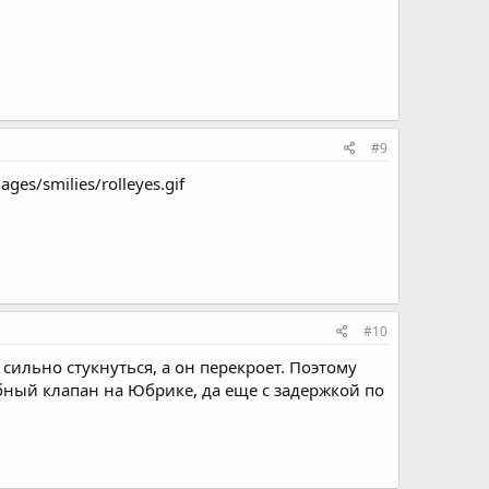
#9
es/smilies/rolleyes.gif
#10
ильно стукнуться, а он перекроет. Поэтому
обный клапан на Юбрике, да еще с задержкой по