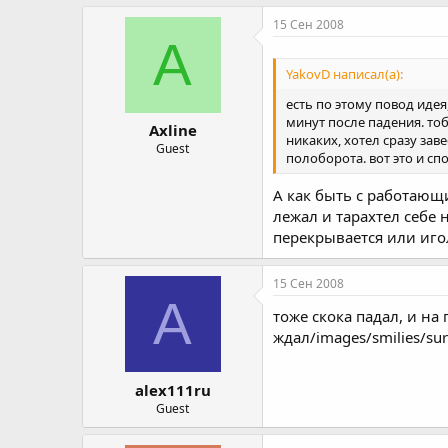
15 Сен 2008
A
YakovD написал(а):
есть по этому повод идея
минут после падения. то
Axline
никаких, хотел сразу зав
Guest
полоборота. вот это и с
А как быть с работающи
лежал и тарахтел себе н
перекрывается или игол
15 Сен 2008
A
тоже скока падал, и на
ждал/images/smilies/sur
alex111ru
Guest