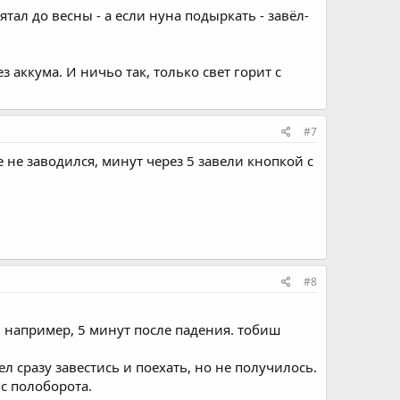
ятал до весны - а если нуна подыркать - завёл-
 аккума. И ничьо так, только свет горит с
#7
е не заводился, минут через 5 завели кнопкой с
#8
, например, 5 минут после падения. тобиш
л сразу завестись и поехать, но не получилось.
с полоборота.