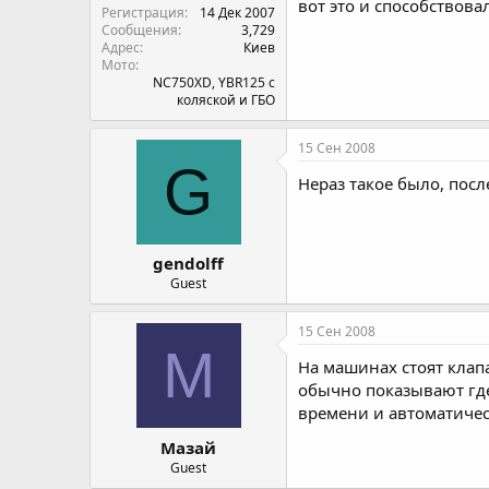
вот это и способствов
Регистрация
14 Дек 2007
Сообщения
3,729
Адрес
Киев
Мото
NC750XD, YBR125 с
коляской и ГБО
15 Сен 2008
G
Нераз такое было, после
gendolff
Guest
15 Сен 2008
М
На машинах стоят клап
обычно показывают где 
времени и автоматичес
Мазай
Guest