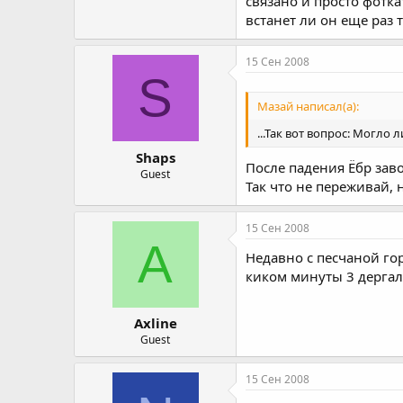
связано и просто фоткат
встанет ли он еще раз т
15 Сен 2008
S
Мазай написал(а):
...Так вот вопрос: Могло 
Shaps
После падения Ёбр завод
Guest
Так что не переживай, 
15 Сен 2008
A
Недавно с песчаной гор
киком минуты 3 дергал. 
Axline
Guest
15 Сен 2008