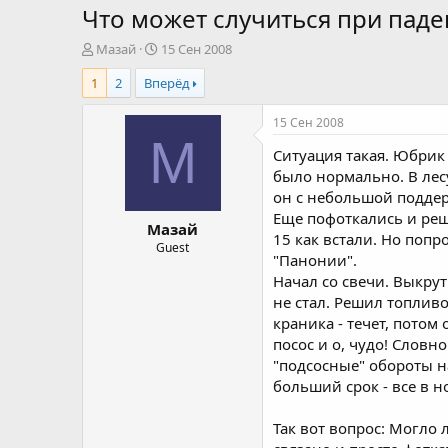
Что может случиться при пад
А
Д
Мазай
15 Сен 2008
в
а
1
2
Вперёд
т
т
о
а
р
н
15 Сен 2008
т
а
М
Ситуация такая. Юбрик 
е
ч
м
а
было нормально. В лес
ы
л
он с небольшой поддерж
а
Еще пофоткались и реши
Мазай
15 как встали. Но попр
Guest
"Панонии".
Начал со свечи. Выкрути
не стал. Решил топливо 
краника - течет, потом
посос и о, чудо! Словн
"подсосные" обороты н
больший срок - все в н
Так вот вопрос: Могло 