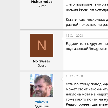
Nchurmdaz
.. что позволяет зимой
Guest
поехал (если не консер
Кстати, сам несколько 
разной яркостью на ра
15 Сен 2008
N
Ездили тож с другом на
подгазовкой/images/smi
No_Swear
Guest
15 Сен 2008
есть по этому повод ид
может стоит какой-нить
наклона мота на недоп
тоже как-то почти на н
YakovD
Решил более тщательно
Дядя Яша