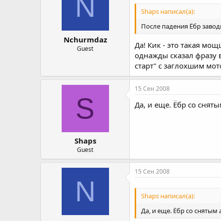
N
Shaps написал(а):
После падения Ёбр заводит
Nchurmdaz
Да! Кик - это такая мо
Guest
однажды сказал фразу в
старт" с заглохшим мот
15 Сен 2008
S
Да, и еще. Ёбр со снят
Shaps
Guest
15 Сен 2008
N
Shaps написал(а):
Да, и еще. Ёбр со сняты