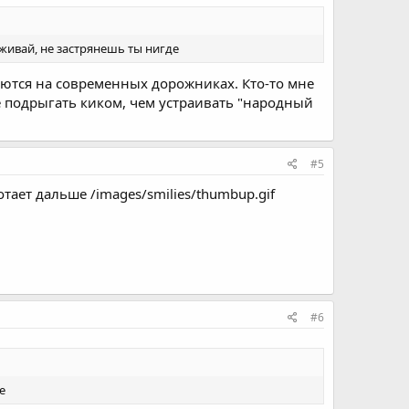
реживай, не застрянешь ты нигде
ваются на современных дорожниках. Кто-то мне
че подрыгать киком, чем устраивать "народный
#5
тает дальше /images/smilies/thumbup.gif
#6
е