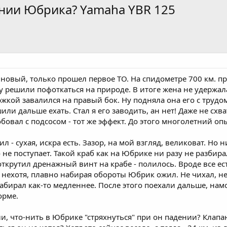
ении Юбрика? Yamaha YBR 125
новый, только прошел первое ТО. На спидометре 700 км. про
у решили пофоткаться на природе. В итоге жена не удержа
кой завалился на правый бок. Ну подняла она его с трудом
ли дальше ехать. Стал я его заводить, ан нет! Даже не схв
обовал с подсосом - тот же эффект. До этого многолетний оп
л - сухая, искра есть. Зазор, на мой взгляд, великоват. Но
не поступает. Такой краб как на Юбрике ни разу не разбирал.
 открутил дренажный винт на крабе - полилось. Вроде все ес
о нехотя, плавно набирая обороты Юбрик ожил. Не чихал, не 
абирал как-то медленнее. После этого поехали дальше, намо
орме.
ли, что-нить в Юбрике "стряхнуться" при он падении? Клапан