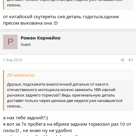
сезона..
от китайской скутереты сия деталь годиться,одним
пресом выкована она :D
Роман Корнейко
Р
Guest
7 Апр 2010
#3
ZEf написал(а):
Друзья, подскажите аналогичной деталью от какого
отечественного мотоцикла можно заменить YBR-овский
рычажок заднего тормоза?! Ведь оригинальную деталь
доставят только через ценные две недели уже начавшегося
сезона...
а нах тебе задний?:)
я вот за 7к пробега на ебрике задним тормозил раз 10 от
силы:D , не знаю ну не удобно