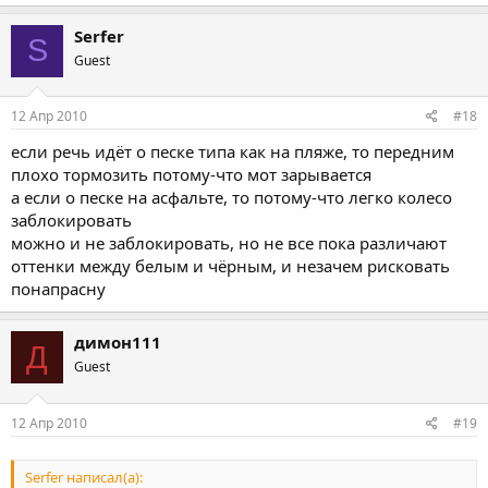
Serfer
S
Guest
12 Апр 2010
#18
если речь идёт о песке типа как на пляже, то передним
плохо тормозить потому-что мот зарывается
а если о песке на асфальте, то потому-что легко колесо
заблокировать
можно и не заблокировать, но не все пока различают
оттенки между белым и чёрным, и незачем рисковать
понапрасну
димон111
Д
Guest
12 Апр 2010
#19
Serfer написал(а):