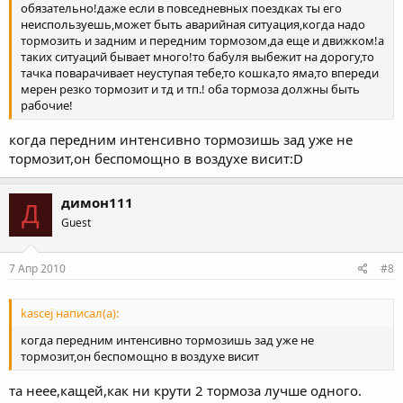
обязательно!даже если в повседневных поездках ты его
неиспользуешь,может быть аварийная ситуация,когда надо
тормозить и задним и передним тормозом,да еще и движком!а
таких ситуаций бывает много!то бабуля выбежит на дорогу,то
тачка поварачивает неуступая тебе,то кошка,то яма,то впереди
мерен резко тормозит и тд и тп.! оба тормоза должны быть
рабочие!
когда передним интенсивно тормозишь зад уже не
тормозит,он беспомощно в воздухе висит:D
димон111
Д
Guest
7 Апр 2010
#8
kascej написал(а):
когда передним интенсивно тормозишь зад уже не
тормозит,он беспомощно в воздухе висит
та неее,кащей,как ни крути 2 тормоза лучше одного.