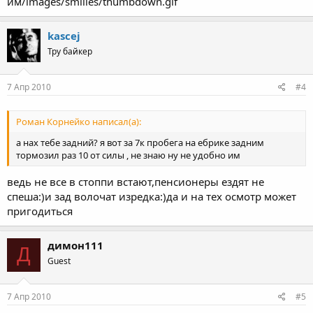
им/images/smilies/thumbdown.gif
kascej
Тру байкер
7 Апр 2010
#4
Роман Корнейко написал(а):
а нах тебе задний? я вот за 7к пробега на ебрике задним
тормозил раз 10 от силы , не знаю ну не удобно им
ведь не все в стоппи встают,пенсионеры ездят не
спеша:)и зад волочат изредка:)да и на тех осмотр может
пригодиться
димон111
Д
Guest
7 Апр 2010
#5