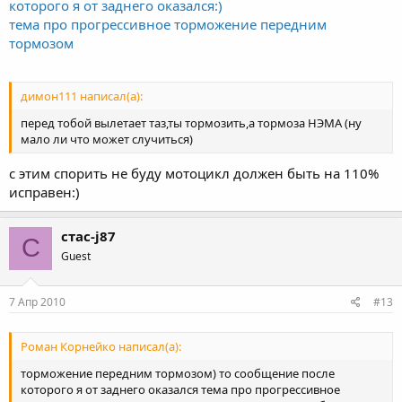
которого я от заднего оказался:)
тема про прогрессивное торможение передним
тормозом
димон111 написал(а):
перед тобой вылетает таз,ты тормозить,а тормоза НЭМА (ну
мало ли что может случиться)
с этим спорить не буду мотоцикл должен быть на 110%
исправен:)
стас-j87
С
Guest
7 Апр 2010
#13
Роман Корнейко написал(а):
торможение передним тормозом) то сообщение после
которого я от заднего оказался тема про прогрессивное