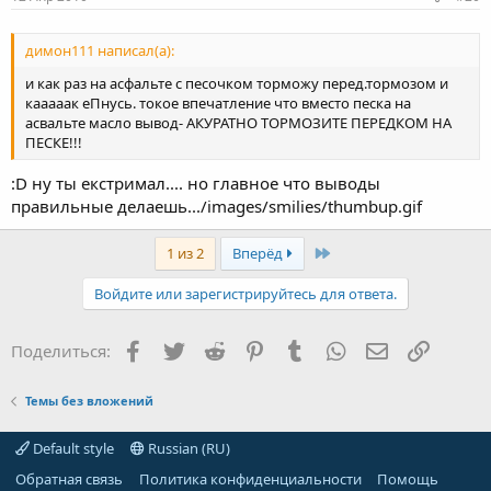
димон111 написал(а):
и как раз на асфальте с песочком торможу перед.тормозом и
кааааак еПнусь. токое впечатление что вместо песка на
асвальте масло вывод- АКУРАТНО ТОРМОЗИТЕ ПЕРЕДКОМ НА
ПЕСКЕ!!!
:D ну ты екстримал.... но главное что выводы
правильные делаешь.../images/smilies/thumbup.gif
Last
1 из 2
Вперёд
Войдите или зарегистрируйтесь для ответа.
Facebook
Twitter
Reddit
Pinterest
Tumblr
WhatsApp
Электронная
Ссылка
Поделиться:
Темы без вложений
Default style
Russian (RU)
Обратная связь
Политика конфиденциальности
Помощь