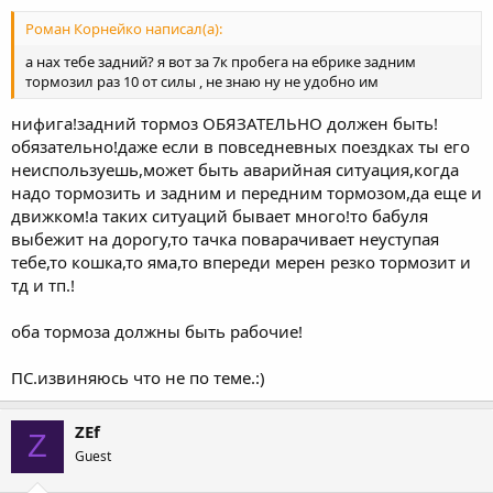
Роман Корнейко написал(а):
а нах тебе задний? я вот за 7к пробега на ебрике задним
тормозил раз 10 от силы , не знаю ну не удобно им
нифига!задний тормоз ОБЯЗАТЕЛЬНО должен быть!
обязательно!даже если в повседневных поездках ты его
неиспользуешь,может быть аварийная ситуация,когда
надо тормозить и задним и передним тормозом,да еще и
движком!а таких ситуаций бывает много!то бабуля
выбежит на дорогу,то тачка поварачивает неуступая
тебе,то кошка,то яма,то впереди мерен резко тормозит и
тд и тп.!
оба тормоза должны быть рабочие!
ПС.извиняюсь что не по теме.:)
ZEf
Z
Guest