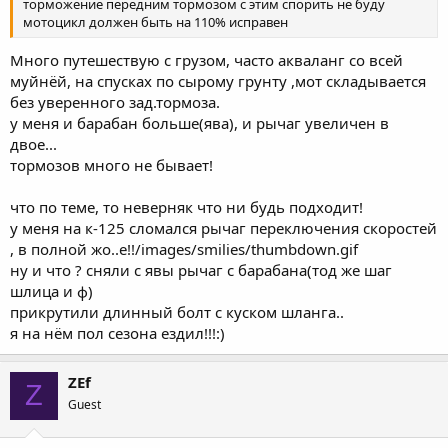
торможение передним тормозом с этим спорить не буду
мотоцикл должен быть на 110% исправен
Много путешествую с грузом, часто акваланг со всей
муйнёй, на спусках по сырому грунту ,мот складывается
без уверенного зад.тормоза.
у меня и барабан больше(ява), и рычаг увеличен в
двое...
тормозов много не бывает!
что по теме, то неверняк что ни будь подходит!
у меня на к-125 сломался рычаг переключения скоростей
, в полной жо..е!!/images/smilies/thumbdown.gif
ну и что ? сняли с явы рычаг с барабана(тод же шаг
шлица и ф)
прикрутили длинный болт с куском шланга..
я на нём пол сезона ездил!!!:)
ZEf
Z
Guest