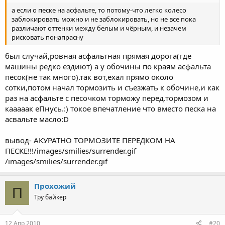
а если о песке на асфальте, то потому-что легко колесо
заблокировать можно и не заблокировать, но не все пока
различают оттенки между белым и чёрным, и незачем
рисковать понапрасну
был случай,ровная асфальтная прямая дорога(где
машины редко ездиют) а у обочины по краям асфальта
песок(не так много).так вот,ехал прямо около
сотки,потом начал тормозить и съезжать к обочине,и как
раз на асфальте с песочком торможу перед.тормозом и
кааааак еПнусь.:) токое впечатление что вместо песка на
асвальте масло:D
вывод- АКУРАТНО ТОРМОЗИТЕ ПЕРЕДКОМ НА
ПЕСКЕ!!!/images/smilies/surrender.gif
/images/smilies/surrender.gif
Прохожий
П
Тру байкер
12 Апр 2010
#20