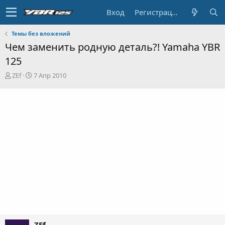
Вход
Регистрация
Темы без вложений
Чем заменить родную деталь?! Yamaha YBR
125
А
Д
ZEf
7 Апр 2010
в
а
т
т
о
а
р
н
т
а
е
ч
м
а
ы
л
а
ZEf