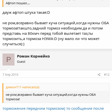
Афтоп пошел....
дауж афтоп штука такая:D
не ром,всеравно бывает куча ситуаций,когда нужны ОБА
тормоза!такшто,задний тормоз необходим.да и потом
представь на 80кмч перед тобой вылетает таз,ты
тормозить,а тормоза НЭМА:D (ну мало ли что может
случиться):)
Роман Корнейко
Р
Guest
7 Апр 2010
#12
димон111 написал(а):
не ром,всеравно бывает куча ситуаций,когда нужны ОБА
тормоза!
торможение передним тормозом) то сообщение после