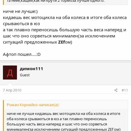
та неее,кащей,как ни крути 2 тормоза лучше одного.
ниче не лучше:)
кидаешь вес мотоцикла на оба колеса в итоге оба колеса
срываються в юз
а так плавно переносишь большую часть веса наперед и
шас что оно сорветься минимален(за исключением
ситуаций предложенных
ZEf
ом)
Афтоп пошел....:D
димон111
Д
Guest
7 Апр 2010
#11
Роман Корнейко написал(а):
ниче не лучше кидаешь вес мотоцикла на оба колеса в итоге
оба колеса срываються в юз а так плавно переносишь
большую часть веса наперед и шас что оно сорветься
минимален(за исключением ситуаций предложенных ZEf ом)