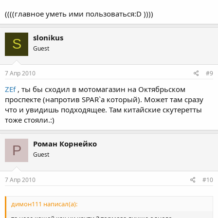
((((главное уметь ими пользоваться:D ))))
slonikus
S
Guest
7 Апр 2010
#9
ZEf
, ты бы сходил в мотомагазин на Октябрьском
проспекте (напротив SPAR`a который). Может там сразу
что и увидишь подходящее. Там китайские скутеретты
тоже стояли.:)
Роман Корнейко
Р
Guest
7 Апр 2010
#10
димон111 написал(а):