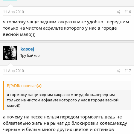
11 Апр 2010
#16
я торможу чаще задним какраз и мне удобно...передним
только на чистом асфальте которого у нас в городе
весной мало)))
kascej
Тру байкер
11 Апр 2010
#17
BJIADIK написал(а):
я торможу чаще задним какраз и мне удобно...передним
только на чистом асфальте которого у нас в городе весной
мало)))
а почему на песке нельзя передом тормозить,ведь не
обязательно жать на рычаг до блокировки колес,между
черным и белым много других цветов и оттенков