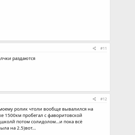
#11
елчки раздаются
#12
по моему ролик чтоли вообще вывалился на
 уже 1500км пробегал с фаворитовской
школй потом солидолом...и пока всё
ыла на 2.5)вот...