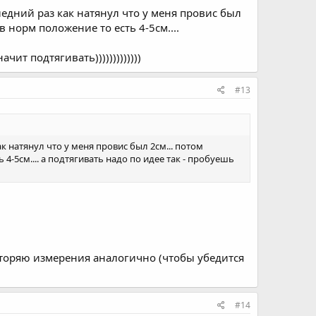
ледний раз как натянул что у меня провис был
в норм положение то есть 4-5см....
ит подтягивать)))))))))))))
#13
к натянул что у меня провис был 2см... потом
 4-5см.... а подтягивать надо по идее так - пробуешь
вторяю измерения аналогично (чтобы убедится
#14