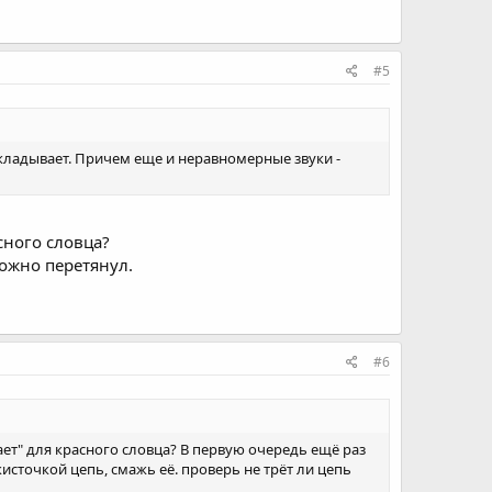
#5
 закладывает. Причем еще и неравномерные звуки -
сного словца?
ожно перетянул.
#6
ает" для красного словца? В первую очередь ещё раз
источкой цепь, смажь её. проверь не трёт ли цепь