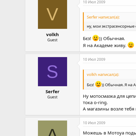
10 Июл 2009
V
Serfer написал(а):
ну, мои экстрасенсорные 
volkh
Бєз!
)) Обычная.
Guest
Я на Академе живу.
10 Июл 2009
S
volkh написал(а):
Бєз!
)) Обычная. Я на 
Serfer
Ну мотосмазка для цепи
Guest
тока o-ring.
А магазины возле тебя
10 Июл 2009
А
Можешь в Мотоуа подьех