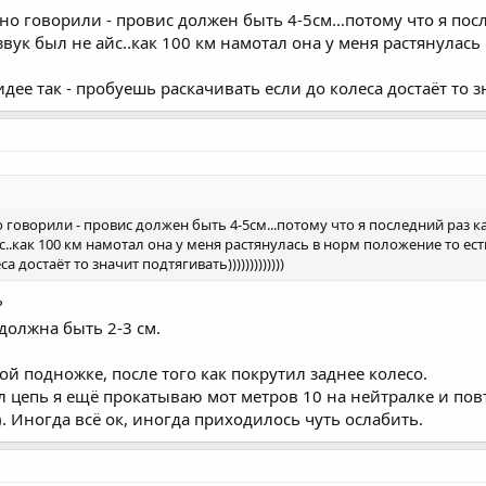
но говорили - провис должен быть 4-5см...потому что я пос
звук был не айс..как 100 км намотал она у меня растянулась 
дее так - пробуешь раскачивать если до колеса достаёт то знач
 говорили - провис должен быть 4-5см...потому что я последний раз ка
с..как 100 км намотал она у меня растянулась в норм положение то есть
 достаёт то значит подтягивать)))))))))))))
?
должна быть 2-3 см.
й подножке, после того как покрутил заднее колесо.
ул цепь я ещё прокатываю мот метров 10 на нейтралке и по
. Иногда всё ок, иногда приходилось чуть ослабить.