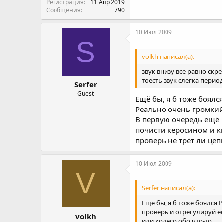
Регистрация
11 Апр 2019
Сообщения
790
10 Июл 2009
S
volkh написал(а):
звук внизу все равно скре
тоесть звук слегка перио
Serfer
Guest
Ещё бы, я б тоже боялся
Реально очень громкий 
В первую очередь ещё 
почисти керосином и к
проверь не трёт ли цеп
10 Июл 2009
V
Serfer написал(а):
Ещё бы, я б тоже боялся 
проверь и отрегулируй е
volkh
или колесо обо что-то.