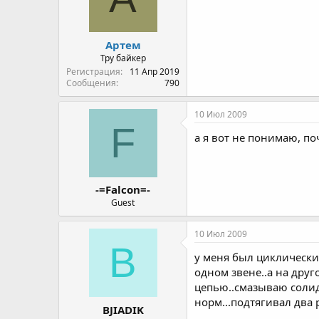
Артем
Тру байкер
Регистрация
11 Апр 2019
Сообщения
790
10 Июл 2009
F
а я вот не понимаю, п
-=Falcon=-
Guest
10 Июл 2009
B
у меня был циклический
одном звене..а на друг
цепью..смазываю солид
норм...подтягивал два р
BJIADIK