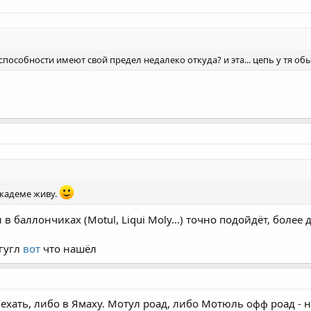
способности имеют свой предел недалеко откуда? и эта... цепь у тя обы
Академе живу.
 в баллончиках (Motul, Liqui Moly...) точно подойдёт, более
 гугл
вот
что нашёл
ать, либо в Ямаху. Мотул роад, либо Мотюль офф роад - ну