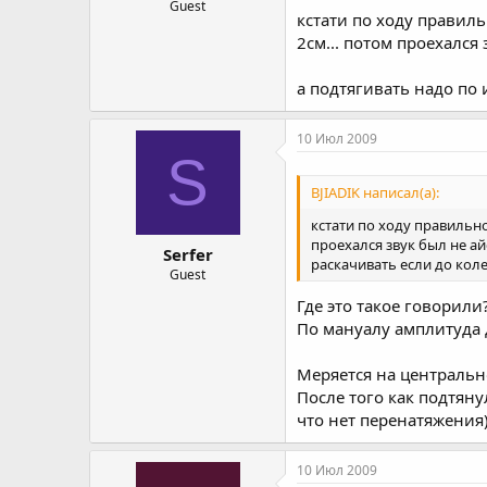
Guest
кстати по ходу правиль
2см... потом проехался 
а подтягивать надо по и
10 Июл 2009
S
BJIADIK написал(а):
кстати по ходу правильно
проехался звук был не ай
Serfer
раскачивать если до колеса
Guest
Где это такое говорили
По мануалу амплитуда 
Меряется на центрально
После того как подтян
что нет перенатяжения)
10 Июл 2009