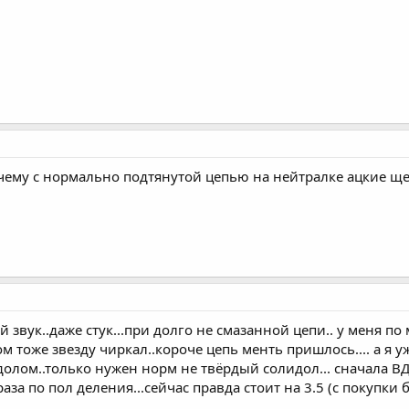
очему с нормально подтянутой цепью на нейтралке ацкие щ
 звук..даже стук...при долго не смазанной цепи.. у меня 
ом тоже звезду чиркал..короче цепь менть пришлось.... а я
олом..только нужен норм не твёрдый солидол... сначала ВД
аза по пол деления...сейчас правда стоит на 3.5 (с покупки б