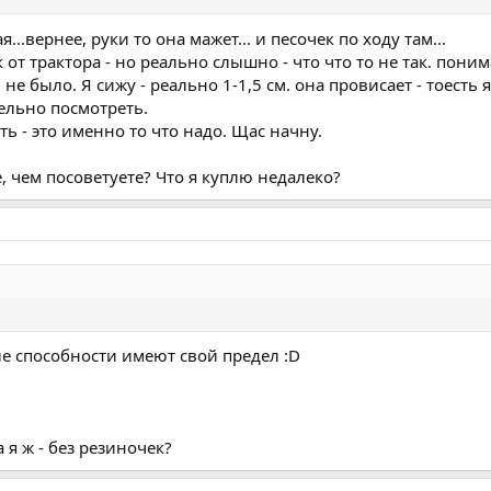
...вернее, руки то она мажет... и песочек по ходу там...
к от трактора - но реально слышно - что что то не так. пони
не было. Я сижу - реально 1-1,5 см. она провисает - тоесть 
тельно посмотреть.
ть - это именно то что надо. Щас начну.
е, чем посоветуете? Что я куплю недалеко?
ые способности имеют свой предел :D
а я ж - без резиночек?