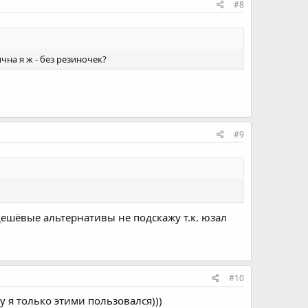
#8
чна я ж - без резиночек?
#9
 дешёвые альтернативы не подскажу т.к. юзал
#10
 я только этими пользовался)))