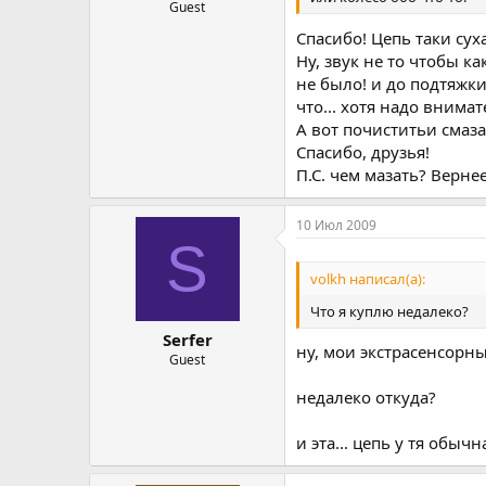
Guest
Спасибо! Цепь таки сухая
Ну, звук не то чтобы ка
не было! и до подтяжки 
что... хотя надо внима
А вот почиститьи смаза
Спасибо, друзья!
П.С. чем мазать? Верне
10 Июл 2009
S
volkh написал(а):
Что я куплю недалеко?
Serfer
ну, мои экстрасенсорн
Guest
недалеко откуда?
и эта... цепь у тя обычн