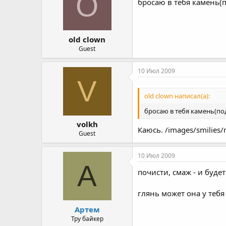
O
бросаю в тебя камень(п
old clown
Guest
10 Июл 2009
V
old clown написал(а):
бросаю в тебя камень(под
volkh
Каюсь. /images/smilies/r
Guest
10 Июл 2009
А
почисти, смаж - и будет
глянь может она у тебя
Артем
Тру байкер