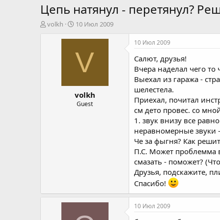
Цепь натянул - перетянул? Ре
А
Д
volkh
10 Июл 2009
в
а
т
т
10 Июл 2009
о
а
V
Салют, друзья!
р
н
т
а
Вчера наделал чего то 
е
ч
Выехал из гаража - стр
м
а
шелестела.
volkh
ы
л
Приехал, почитал инстру
а
Guest
см дето провес. со мной
1. звук внизу все равно
неравномерные звуки -
Че за фыгня? Как решит
П.С. Может проблемма в
смазать - поможет? (Что
Друзья, подскажите, пл
Спасибо!
10 Июл 2009