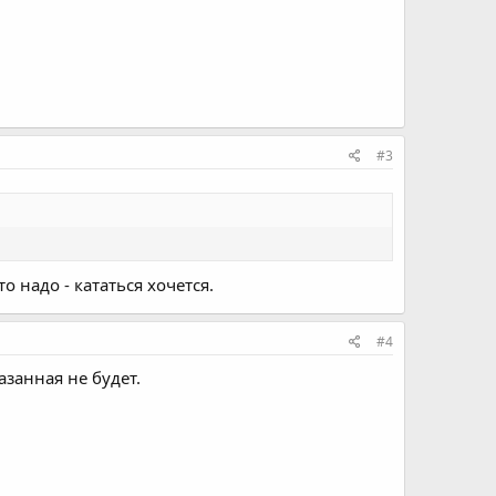
#3
то надо - кататься хочется.
#4
азанная не будет.