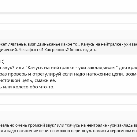
жет, лязганье, визг, дзиньканье какое то... Качусь на нейтралке - ухи
дический. Че за фыгня? Как решить? боюсь ездить.
 :)
звук? или "Качусь на нейтралке - ухи закладывает" для кра
раз проверь и отрегулируй если надо натяжение цепи. возм
источкой цепь, смажь её.
ь или колесо обо что-то.
Реально очень громкий звук? или "Качусь на нейтралке - ухи закладыв
сли надо натяжение цепи. возможно перетянул. почисти керосином и к