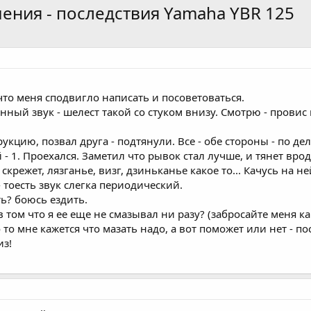
шения - последствия Yamaha YBR 125
что меня сподвигло написать и посоветоваться.
анный звук - шелест такой со стуком внизу. Смотрю - провис 
кцию, позвал друга - подтянули. Все - обе стороны - по дел
 - 1. Проехался. Заметил что рывок стал лучше, и тянет вро
 скрежет, лязганье, визг, дзиньканье какое то... Качусь на 
 тоесть звук слегка периодический.
ь? боюсь ездить.
 том что я ее еще не смазывал ни разу? (забросайте меня ка
 то мне кажется что мазать надо, а вот поможет или нет - п
из!