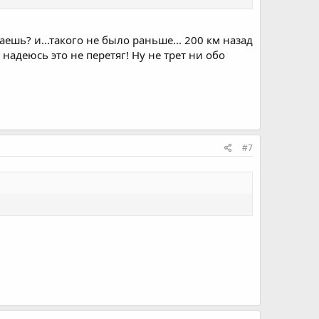
маешь? и...такого не было раньше... 200 км назад
я надеюсь это не перетяг! Ну не трет ни обо
#7