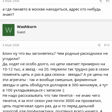
4 Май 2008
#9
а где панавто в москве находиться, адрес кто нибудь
знает?
Washburn
W
Guest
4 Май 2008
#10
Блин ну что вы загоняетесь? Чем родные расходники не
угодили?
Да, ходят не особо долго, но цепи хватает примерно на
10-12 тыс, а звезд - на 20. Неужели так трудно раз в сезон
поменять цепь и раз в два сезона - звезды? А уж цены на
эти агрегаты - так и вообще смешные, фирменные
звезды и цепь обойдутся долларов в 300 минимум, а тут
в 100 укладываешься с запасом :)
Не надо рассказывать что там тянется - не знаю чего
тянется, я за этот сезон уже почти 3000 км прохватил,
цепь подтягивал один раз, да и то перед дальней
дорогой для профилактики, подтянул всего ничего. А