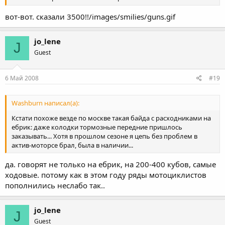
вот-вот. сказали 3500!!/images/smilies/guns.gif
jo_lene
J
Guest
6 Май 2008
#19
Washburn написал(а):
Кстати похоже везде по москве такая байда с расходниками на
ебрик: даже колодки тормозные передние пришлось
заказывать... Хотя в прошлом сезоне я цепь без проблем в
актив-моторсе брал, была в наличии...
да. говорят не только на ебрик, на 200-400 кубов, самые
ходовые. потому как в этом году ряды мотоциклистов
пополнились неслабо так..
jo_lene
J
Guest