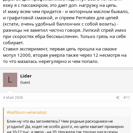
езжу я с пассажиром, это дает доп. нагрузку на цепь.
И мажу всем чем придется - и моторным маслом бывало,
и графитовой смазкой, и спреем Permatex для цепей
(кстати, очень удобный баллончик с собой возить) -
разницы не заметил честно говоря. Липкий спрей имхо
при скоростях ебра бессмысленен. Только грязь на себя
собирает.
Ставил эксперимент, первая цепь прошла на смазке
мотул 12000, вторая умерла также через 12 несмотря на
то что мазалась нерегулярно и чем попало.
Lider
L
Guest
4 Май 2008
#11
Washburn написал(а):
Блин ну что вы загоняетесь? Чем родные расходники не
угодили? Да, ходят не особо долго, но цепи хватает примерно
на 10-12 тыс, а звезд - на 20. Неужели так трудно раз в сезон