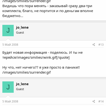
/images/smilies/surrender.gif
Видишь что пора менять - заказывай сразу два-три
комплекта, благо, не портится и по деньгам вполне
бюджетно...
jo_lene
J
Guest
5 Май 2008
#13
Будет новая информация - поделюсь. И ты не
теряйся/images/smilies/wink.gif[/quote]
Ну что, нет ничего?? я уже просто в панике!!
/images/smilies/surrender.gif
jo_lene
J
Guest
5 Май 2008
#14