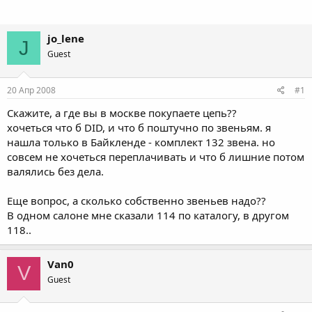
jo_lene
J
Guest
20 Апр 2008
#1
Скажите, а где вы в москве покупаете цепь??
хочеться что б DID, и что б поштучно по звеньям. я
нашла только в Байкленде - комплект 132 звена. но
совсем не хочеться переплачивать и что б лишние потом
валялись без дела.
Еще вопрос, а сколько собственно звеньев надо??
В одном салоне мне сказали 114 по каталогу, в другом
118..
Van0
V
Guest