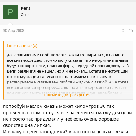
Pers
P
Guest
30 Апр 2008
#5
Lider написал(а):
да...с запчастями вообще херня какая то твариться, в панавто
все китайское дают, точно могу сказать, что не оригинальными
будут: поворотники, пластик фары, передний пластик,звезды. В
цепи различия не нашел, но я и не искал... Кстати в инструкции
по эксплуатации написано цепь снимаем вымываем в
растворителе и смазываем любовй жидкой смазкой. А че тогда
все загоняются про спреи.... снял помыл в керосине и намазал
вон какиким нить маслом для двигателя и дешевле будет и
Нажмите для раскрытия...
случще потому что смазывать хоть каждый день можно -
нежалко потому что стоит не дорого...
попробуй маслом смажь может киломтров 30 так
проедешь потом оно у тя все разлетится. смазку для цепи
не просто так придумали у неё есть очень хорошое
свойство она липкая.
И в какую цену расходники? в частности цепь и звезды