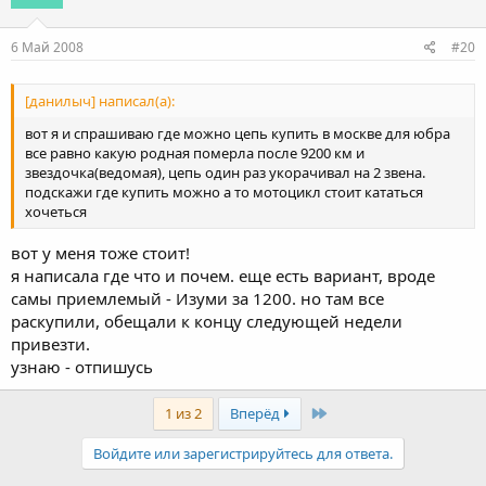
6 Май 2008
#20
[данилыч] написал(а):
вот я и спрашиваю где можно цепь купить в москве для юбра
все равно какую родная померла после 9200 км и
звездочка(ведомая), цепь один раз укорачивал на 2 звена.
подскажи где купить можно а то мотоцикл стоит кататься
хочеться
вот у меня тоже стоит!
я написала где что и почем. еще есть вариант, вроде
самы приемлемый - Изуми за 1200. но там все
раскупили, обещали к концу следующей недели
привезти.
узнаю - отпишусь
Last
1 из 2
Вперёд
Войдите или зарегистрируйтесь для ответа.