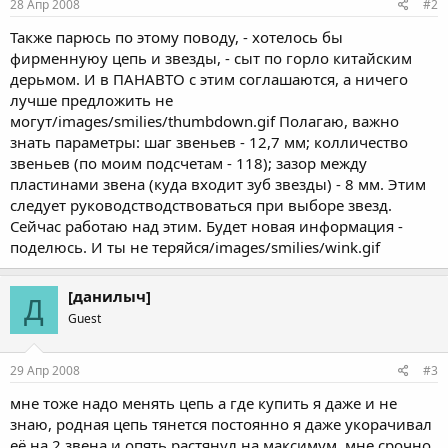
28 Апр 2008
#2
Также парюсь по этому поводу, - хотелось бы
фирменнуюу цепь и звезды, - сыт по горло китайским
дерьмом. И в ПАНАВТО с этим соглашаются, а ничего
лучше предложить не
могут/images/smilies/thumbdown.gif Полагаю, важно
знать параметры: шаг звеньев - 12,7 мм; колличество
звеньев (по моим подсчетам - 118); зазор между
пластинами звена (куда входит зуб звезды) - 8 мм. Этим
следует руководстводствоваться при выборе звезд.
Сейчас работаю над этим. Будет новая информация -
поделюсь. И ты не теряйся/images/smilies/wink.gif
[данилыч]
Д
Guest
29 Апр 2008
#3
мне тоже надо менять цепь а где купить я даже и не
знаю, родная цепь тянется постоянно я даже укорачивал
её на 2 звена и опять растянул на максимум, мне срочно