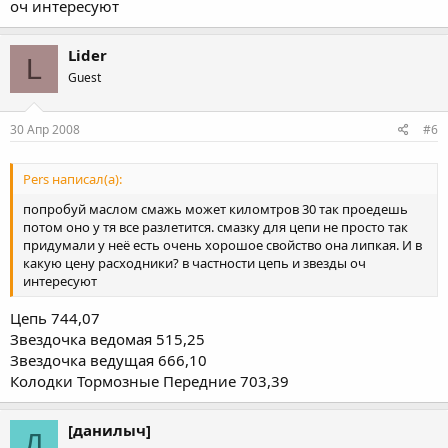
оч интересуют
Lider
L
Guest
30 Апр 2008
#6
Pers написал(а):
попробуй маслом смажь может киломтров 30 так проедешь
потом оно у тя все разлетится. смазку для цепи не просто так
придумали у неё есть очень хорошое свойство она липкая. И в
какую цену расходники? в частности цепь и звезды оч
интересуют
Цепь 744,07
Звездочка ведомая 515,25
Звездочка ведущая 666,10
Колодки Тормозные Передние 703,39
[данилыч]
Д