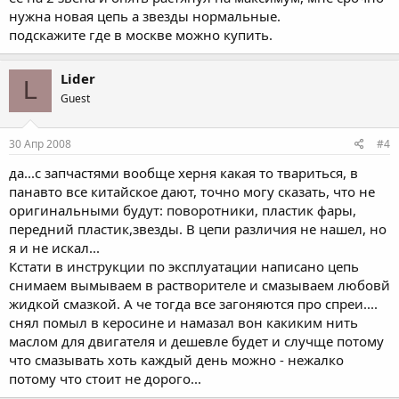
нужна новая цепь а звезды нормальные.
подскажите где в москве можно купить.
Lider
L
Guest
30 Апр 2008
#4
да...с запчастями вообще херня какая то твариться, в
панавто все китайское дают, точно могу сказать, что не
оригинальными будут: поворотники, пластик фары,
передний пластик,звезды. В цепи различия не нашел, но
я и не искал...
Кстати в инструкции по эксплуатации написано цепь
снимаем вымываем в растворителе и смазываем любовй
жидкой смазкой. А че тогда все загоняются про спреи....
снял помыл в керосине и намазал вон какиким нить
маслом для двигателя и дешевле будет и случще потому
что смазывать хоть каждый день можно - нежалко
потому что стоит не дорого...