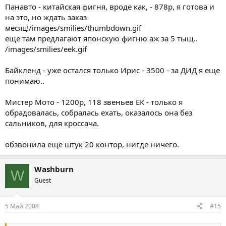
Панавто - китайская фигня, вроде как, - 878р, я готова и
на это, но ждать заказ
месяц!/images/smilies/thumbdown.gif
еще там предлагают японскую фигню аж за 5 тыщ..
/images/smilies/eek.gif
Байкленд - уже остался только Ирис - 3500 - за ДИД я еще
понимаю..
Мистер Мото - 1200р, 118 звеньев ЕК - только я
обрадовалась, собралась ехать, оказалось она без
сальников, для кроссача.
обзвонила еще штук 20 контор, нигде ничего.
Washburn
W
Guest
5 Май 2008
#15