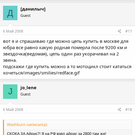
[данилыч]
Д
Guest
6 Май 2008
#17
вот я и спрашиваю где можно цепь купить в москве для
юбра все равно какую родная померла после 9200 км и
звездочка(ведомая), цепь один раз укорачивал на 2
звена.
подскажи где купить можно а то мотоцикл стоит кататься
хочеться/images/smilies/redface.gif
jo_lene
J
Guest
6 Май 2008
#18
Washburn написал(а):
СКОКА ЗА Айрис?! Я на РФ взял айрис за 2800 там же!