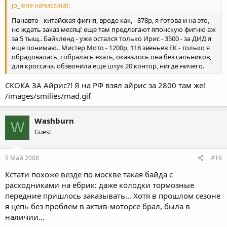
jo_lene написал(а):
Панавто - китайская фигня, вроде как, - 878р, я готова и на это,
но ждать заказ месяц! еще там предлагают японскую фигню аж
за 5 тыщ.. Байкленд - уже остался только Ирис - 3500 - за ДИД я
еще понимаю.. Мистер Мото - 1200р, 118 звеньев ЕК - только я
обрадовалась, собралась ехать, оказалось она без сальников,
для кроссача. обзвонила еще штук 20 контор, нигде ничего.
СКОКА ЗА Айрис?! Я на РФ взял айрис за 2800 там же!
/images/smilies/mad.gif
Washburn
W
Guest
5 Май 2008
#16
Кстати похоже везде по москве такая байда с
расходниками на ебрик: даже колодки тормозные
передние пришлось заказывать... Хотя в прошлом сезоне
я цепь без проблем в актив-моторсе брал, была в
наличии...