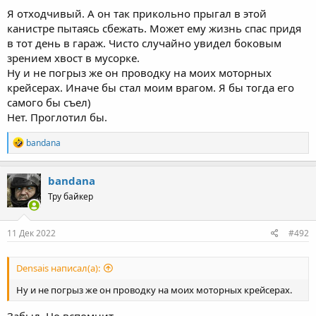
Я отходчивый. А он так прикольно прыгал в этой
канистре пытаясь сбежать. Может ему жизнь спас придя
в тот день в гараж. Чисто случайно увидел боковым
зрением хвост в мусорке.
Ну и не погрыз же он проводку на моих моторных
крейсерах. Иначе бы стал моим врагом. Я бы тогда его
самого бы съел)
Нет. Проглотил бы.
R
bandana
e
a
c
bandana
t
Тру байкер
i
o
n
s
11 Дек 2022
#492
:
Densais написал(а):
Ну и не погрыз же он проводку на моих моторных крейсерах.