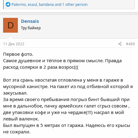
R
Palermo
,
esaul
,
bandana
and 1 other person
e
a
c
Densais
D
t
Тру байкер
i
o
n
s
11 Дек 2022
#489
:
Первое фото.
Самое душевное и тёплое в прямом смысле. Правда
расход солярки в 2 раза возрос(((
Вот эта срань хвостатая отловлена у меня в гараже в
мусорной канистре. На пакет из под отбивной которой я
закусывал.
За время своего пребывания погрыз бинт бывший при
мне в дальнобое, пачку армейских галет сгрыз совсем ,
две упаковки кофе и уже на чердаке(!!!) насрал в мой
левый валенок.
Был выпущен в 5 метрах от гаража. Надеюсь его крысы
не сожрали.