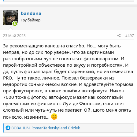
e
a
c
bandana
t
Тру байкер
i
o
n
s
23 Май 2023
#497
:
За рекомендацию канешна спасибо. Но... могу быть
неправ, но до сих пор уверен, что за картинками
разнообразными лучше гоняться с фотоаппаратом. И
парой-тройкой объективов по вкусу и потребностям. И
да, пусть фотоаппарат будет старенький, но из семейства
PRO. Ну то такое, личное. Поюзал беззеркалки из
недорогих соньки-нексы всякие. И здравствуйте тормоза
при фокусировке, а также ошибки автофокуса. Никон
7000 тоже ффтопку, автофокус мажет как косоглазый
пулемётчик из фильмов с Луи де Фюнесом, если свет
сложный или чуть-чуть не хватает. Ой, шото меня опять
понесло, извините...
R
ВОВАНЫЧ
,
RomanTerletskyi
and
Grizlek
e