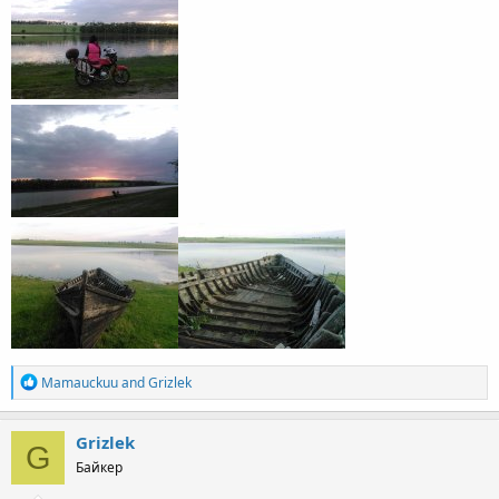
R
Mamauckuu
and
Grizlek
e
a
c
Grizlek
G
t
Байкер
i
o