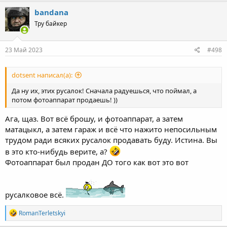
a
c
bandana
t
Тру байкер
i
o
n
s
23 Май 2023
#498
:
dotsent написал(а):
Да ну их, этих русалок! Сначала радуешься, что поймал, а
потом фотоаппарат продаешь! ))
Ага, щаз. Вот всё брошу, и фотоаппарат, а затем
матацыкл, а затем гараж и всё что нажито непосильным
трудом ради всяких русалок продавать буду. Истина. Вы
в это кто-нибудь верите, а?
Фотоаппарат был продан ДО того как вот это вот
русалковое всё.
R
RomanTerletskyi
e