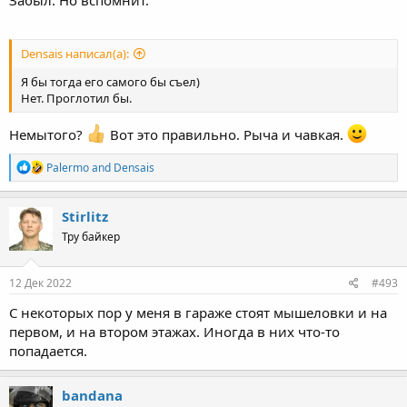
Забыл. Но вспомнит.
Densais написал(а):
Я бы тогда его самого бы съел)
Нет. Проглотил бы.
Немытого?
Вот это правильно. Рыча и чавкая.
R
Palermo
and
Densais
e
a
c
Stirlitz
t
Тру байкер
i
o
n
s
12 Дек 2022
#493
:
С некоторых пор у меня в гараже стоят мышеловки и на
первом, и на втором этажах. Иногда в них что-то
попадается.
bandana