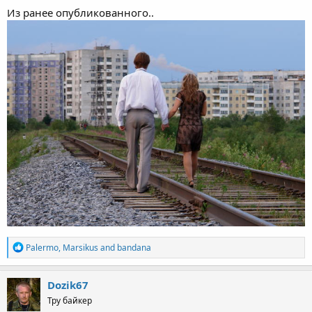
Из ранее опубликованного..
R
Palermo
,
Marsikus
and
bandana
e
a
c
Dozik67
t
Тру байкер
i