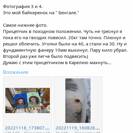
Фотография 3 и 4.
Это мой байкеренок на " Бенгале."
Самое нижнее фото.
Прицепчик в походном положении. Чуть не треснул я
пока его на гвоздик повесил. 20кг там точно. Плюнул и
решил облечить. Уголки были на 40, а стали на 30. Ну и
фундаментную фанеру 10мм выкинул. Пару кило убрал.
Второй раз уже легче было подвесить)
Думаю с этим прицепчиком в Карелию махнуть...
Вложения
20221118_173807.jpg
20221119_160828.jpg