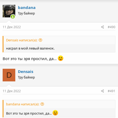
a
c
bandana
t
Тру байкер
i
o
n
s
11 Дек 2022
#490
:
Densais написал(а):
насрал в мой левый валенок.
Вот это ты зря простил, да...
Densais
D
Тру байкер
11 Дек 2022
#491
bandana написал(а):
Вот это ты зря простил, да...