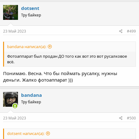
a
c
dotsent
t
Тру байкер
i
o
n
s
23 Май 2023
#499
:
bandana написал(а):
Фотоаппарат был продан ДО того как вот это вот русалковое
всё.
Понимаю. Весна. Что бы поймать русалку, нужны
деньги. Жалко фотоаппарат )))
bandana
Тру байкер
23 Май 2023
#500
dotsent написал(а):