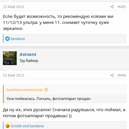
n
s
23 Май 2023
#495
:
Если будет возможность, то рекомендую ксяоми ми
11/12/13 ультра. у меня 11. снимает чуточку хуже
зеркалки.
R
bandana
e
a
c
dotsent
t
Тру байкер
i
o
n
s
23 Май 2023
#496
:
bandana написал(а):
Она поймалась. Пичаль, фотоаппарат продан
Да ну их, этих русалок! Сначала радуешься, что поймал, а
потом фотоаппарат продаешь! ))
R
Grizlek
and
bandana