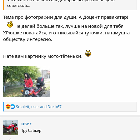
советской...
Тема про фотографии для души. А Доцент правакатар!
Не делай больше так, лучше на новой для тебя
ХРюшке покатайся, и отписывайся туточки, патамушта
обществу интересно.
Нате вам картинку мото-тётеньки.
R
Smolett
,
user
and
Dozik67
e
a
c
user
t
Тру байкер
i
o