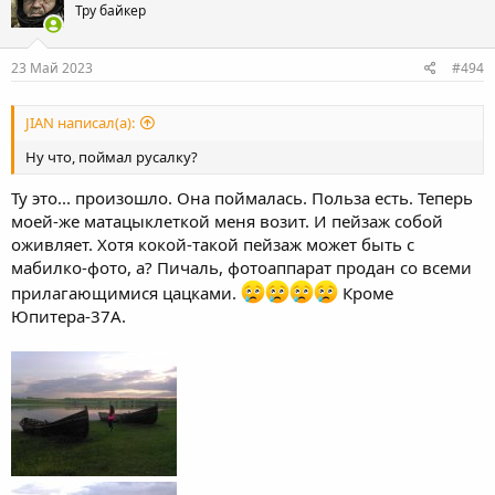
Тру байкер
23 Май 2023
#494
JIAN написал(а):
Ну что, поймал русалку?
Ту это... произошло. Она поймалась. Польза есть. Теперь
моей-же матацыклеткой меня возит. И пейзаж собой
оживляет. Хотя кокой-такой пейзаж может быть с
мабилко-фото, а? Пичаль, фотоаппарат продан со всеми
прилагающимися цацками.
Кроме
Юпитера-37А.