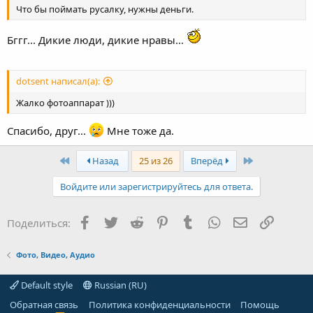
Что бы поймать русалку, нужны деньги.
Бггг... Дикие люди, дикие нравы...
dotsent написал(а):
Жалко фотоаппарат )))
Спасибо, друг...
Мне тоже да.
First
Last
Назад
25 из 26
Вперёд
Войдите или зарегистрируйтесь для ответа.
Facebook
Twitter
Reddit
Pinterest
Tumblr
WhatsApp
Электронная
Ссылка
Поделиться:
Фото, Видео, Аудио
Default style
Russian (RU)
Обратная связь
Политика конфиденциальности
Помощь