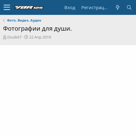
Вход
Регистрация
Фото, Видео, Аудио
Фотографии для души.
А
Д
Dozik67
22 Апр 2019
в
а
т
т
о
а
р
н
т
а
е
ч
м
а
ы
л
а