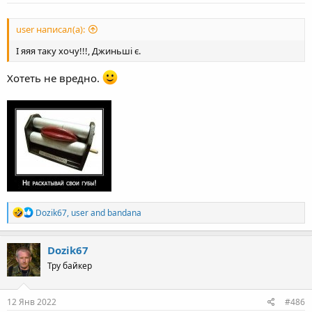
user написал(а):
І яяя таку хочу!!!, Джиньші є.
Хотеть не вредно.
R
Dozik67
,
user
and
bandana
e
a
c
Dozik67
t
Тру байкер
i
o
n
s
12 Янв 2022
#486
: