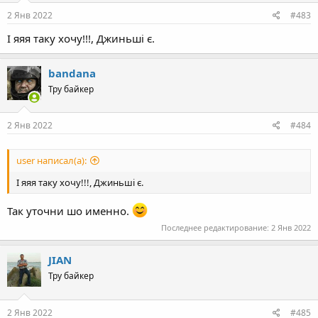
n
s
2 Янв 2022
#483
:
І яяя таку хочу!!!, Джиньші є.
bandana
Тру байкер
2 Янв 2022
#484
user написал(а):
І яяя таку хочу!!!, Джиньші є.
Так уточни шо именно.
Последнее редактирование:
2 Янв 2022
JIAN
Тру байкер
2 Янв 2022
#485