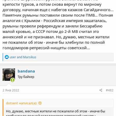
крепости турков, а потом снова вернут по мирному
договору, начиная еще с набегов казаков Сагайдачного...
Памятник румыны поставили своим после ПМВ... Полная
аналогия с Крымом - Российская империя зашаталась,
румыны провели референдум и заняли Бессарабию
малой кровью, а СССР потом до 2-й МВ считал это
аннексией и не признавал. Но, думаю, местные жители
не пожалели об этом - иначе бы хлебнули по полной
голодоморов-репрессий-нищеты советской...
R
user
and
Marsikus
e
a
c
bandana
t
Тру байкер
i
o
n
s
2 Янв 2022
#482
:
dotsent написал(а):
Но, думаю, местные жители не пожалели об этом - иначе бы
хлебнули по полной голодоморов-репрессий-нищеты