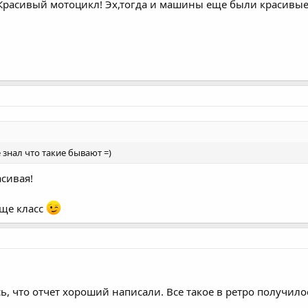
Красивый мотоцикл! Эх,тогда и машины еще были красивые.
е знал что такие бывают =)
асивая!
бще класс
, что отчет хороший написали. Все такое в ретро получило