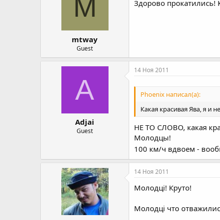
M
Здорово прокатились! 
mtway
Guest
14 Ноя 2011
A
Phoenix написал(а):
Какая красивая Ява, я и н
Adjai
НЕ ТО СЛОВО, какая кр
Guest
Молодцы!
100 км/ч вдвоем - воо
14 Ноя 2011
Молодці! Круто!
Молодці что отважились