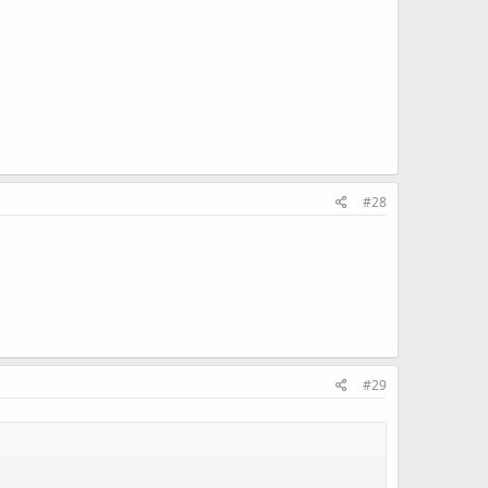
#28
#29