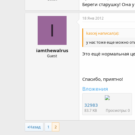
Береги старушку! Она у
18 Янв 2012
I
kascej написал(а):
у нас тоже еще можно от
iamthewalrus
Это ещё нормальная цен
Guest
Спасибо, приятно!
Вложения
32983
83.7 KB
Просмотры: 0
Назад
1
2