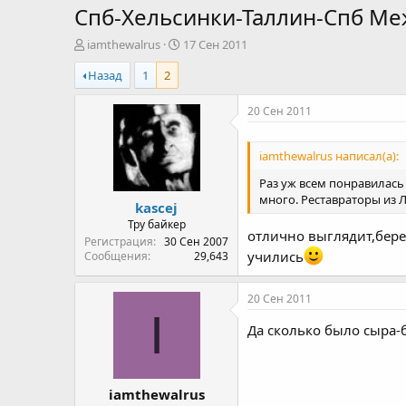
Спб-Хельсинки-Таллин-Спб М
А
Д
iamthewalrus
17 Сен 2011
в
а
Назад
1
2
т
т
о
а
р
н
20 Сен 2011
т
а
е
ч
iamthewalrus написал(а):
м
а
ы
л
Раз уж всем понравилась
а
много. Реставраторы из 
kascej
Тру байкер
отлично выглядит,бер
Регистрация
30 Сен 2007
учились
Сообщения
29,643
20 Сен 2011
I
Да сколько было сыра-
iamthewalrus