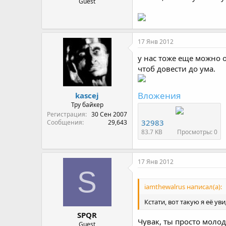
Guest
17 Янв 2012
у нас тоже еще можно 
чтоб довести до ума.
Вложения
kascej
Тру байкер
Регистрация
30 Сен 2007
32983
Сообщения
29,643
83.7 KB
Просмотры: 0
17 Янв 2012
S
iamthewalrus написал(а):
Кстати, вот такую я её ув
SPQR
Чувак, ты просто молод
Guest