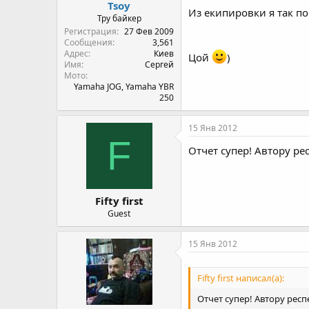
Tsoy
Из екипировки я так по
Тру байкер
Регистрация
27 Фев 2009
Сообщения
3,561
Адрес
Киев
Цой
)
Имя
Сергей
Мото
Yamaha JOG, Yamaha YBR
250
15 Янв 2012
F
Отчет супер! Автору рес
Fifty first
Guest
15 Янв 2012
Fifty first написал(а):
Отчет супер! Автору респ