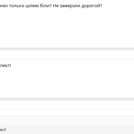
нял только шлемі біли? Не замерзли дорогой?
пект!
ект!