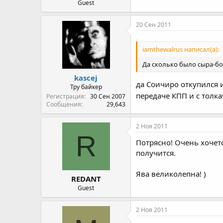
Guest
20 Сен 2011
iamthewalrus написал(а):
Да сколько было сыра-бо
kascej
да Соичиро откупился 
Тру байкер
передаче КПП и с толка
Регистрация
30 Сен 2007
Сообщения
29,643
2 Ноя 2011
R
Потрясно! Очень хочет
получится.
Ява великолепна! )
REDANT
Guest
2 Ноя 2011