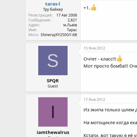
taras-l
+1.
Тру байкер
Регистрация
17 Авг 2008
Сообщения
2,821
Адрес
м.Львів
Имя
Тарас
Мото
ShinerayXY250GY-6B
15 Янв 2012
S
Очтет - класс!!!
Мот просто бомба!!! Оч
SPQR
Guest
17 Янв 2012
I
Из экипа только шлем 
На мотоцикле когда еха
iamthewalrus
Кстати, вот такую я её