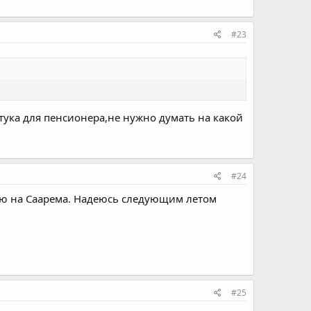
#23
тука для пенсионера,не нужно думать на какой
#24
нию на Саарема. Надеюсь следующим летом
#25