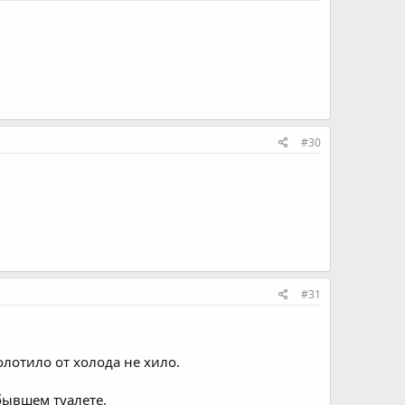
#30
#31
колотило от холода не хило.
 бывшем туалете.