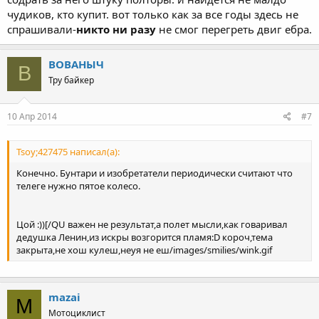
чудиков, кто купит. вот только как за все годы здесь не
спрашивали-
никто ни разу
не смог перегреть двиг ебра.
ВОВАНЫЧ
В
Тру байкер
10 Апр 2014
#7
Tsoy;427475 написал(а):
Конечно. Бунтари и изобретатели периодически считают что
телеге нужно пятое колесо.
Цой :))[/QU важен не результат,а полет мысли,как говаривал
дедушка Ленин,из искры возгорится пламя:D короч,тема
закрыта,не хош кулеш,неуя не еш/images/smilies/wink.gif
mazai
M
Мотоциклист