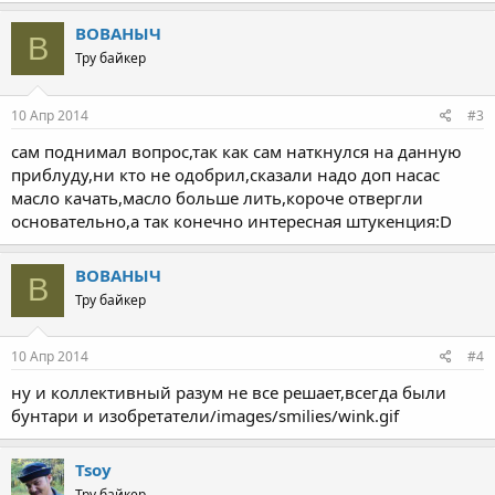
ВОВАНЫЧ
В
Тру байкер
10 Апр 2014
#3
сам поднимал вопрос,так как сам наткнулся на данную
приблуду,ни кто не одобрил,сказали надо доп насас
масло качать,масло больше лить,короче отвергли
основательно,а так конечно интересная штукенция:D
ВОВАНЫЧ
В
Тру байкер
10 Апр 2014
#4
ну и коллективный разум не все решает,всегда были
бунтари и изобретатели/images/smilies/wink.gif
Tsoy
Тру байкер