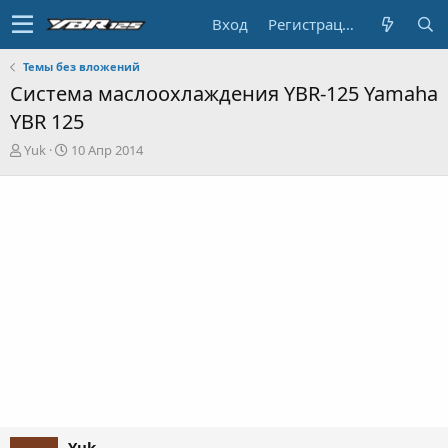
Вход
Регистрация
Темы без вложений
Система маслоохлаждения YBR-125 Yamaha
YBR 125
А
Д
Yuk
10 Апр 2014
в
а
т
т
о
а
р
н
т
а
е
ч
м
а
ы
л
а
Yuk