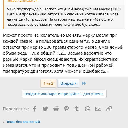
md5u написал(а):
N1ko подтверждаю. Несколько дней назад сменил масло (7100,
10в40) и проехав километров 10 - слюна на котле кипела, хотя
на улице +10 градусов. На старом масле даже в +40 после 5
часов езды без остывания, слюна еле-еле булькала.
Может просто не желательно менять марку масла при
каждой смене , а пользоваться одним т.к. в двигле
остается примерно 200 грамм старого масла. Сменяемый
объем ведь 1 л, а общий 1,2... Весьма вероятно что
разные марки масел смешиваются, их характеристика
изменяется, что и приводит к повышенной рабочей
температуре двигателя. Хотя может и ошибаюсь...
Last
1 из 2
Вперёд
Войдите или зарегистрируйтесь для ответа.
Facebook
Twitter
Reddit
Pinterest
Tumblr
WhatsApp
Электронная
Ссылка
Поделиться:
Темы без вложений