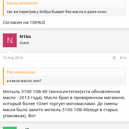
kascej написал(а):
так же перегрев у йобра бывает без масла и даже клин.
Согласен на 100%:D
N1ko
N
Guest
10 Апр 2014
#14
Pers написал(а):
а какое масло лил?
Мотыль 5100 10В-40 техносинтетик(кста обновленное
масло - 2013 года). Масло брал в проверенном магазине,
который более 10лет торгует мотомаслами. До смены
масла было залито мотюль 5100 10В-40(еще в старых
упаковках). Вот