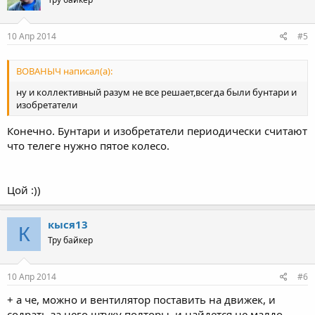
10 Апр 2014
#5
ВОВАНЫЧ написал(а):
ну и коллективный разум не все решает,всегда были бунтари и
изобретатели
Конечно. Бунтари и изобретатели периодически считают
что телеге нужно пятое колесо.
Цой :))
кыся13
К
Тру байкер
10 Апр 2014
#6
+ а че, можно и вентилятор поставить на движек, и
содрать за него штуку полторы. и найдется не малдо