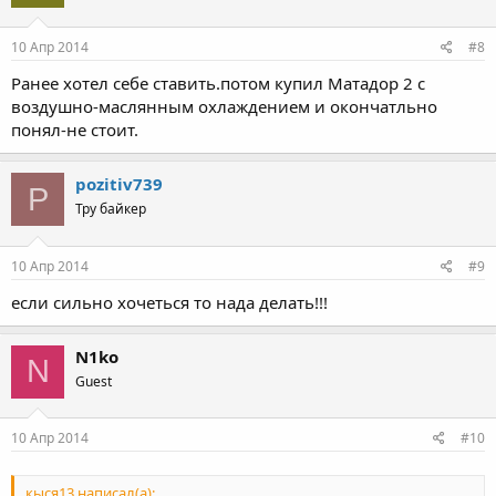
10 Апр 2014
#8
Ранее хотел себе ставить.потом купил Матадор 2 с
воздушно-маслянным охлаждением и окончатльно
понял-не стоит.
pozitiv739
P
Тру байкер
10 Апр 2014
#9
если сильно хочеться то нада делать!!!
N1ko
N
Guest
10 Апр 2014
#10
кыся13 написал(а):