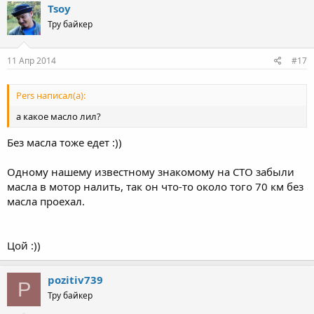
Tsoy
Тру байкер
11 Апр 2014
#17
Pers написал(а):
а какое масло лил?
Без масла тоже едет :))
Одному нашему известному знакомому на СТО забыли
масла в мотор налить, так он что-то около того 70 км без
масла проехал.
Цой :))
pozitiv739
P
Тру байкер