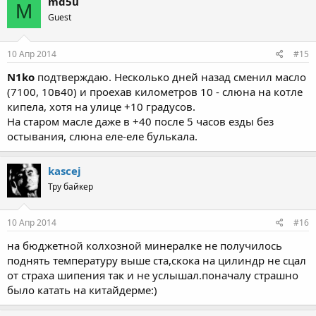
md5u
M
Guest
10 Апр 2014
#15
N1ko
подтверждаю. Несколько дней назад сменил масло
(7100, 10в40) и проехав километров 10 - слюна на котле
кипела, хотя на улице +10 градусов.
На старом масле даже в +40 после 5 часов езды без
остывания, слюна еле-еле булькала.
kascej
Тру байкер
10 Апр 2014
#16
на бюджетной колхозной минералке не получилось
поднять температуру выше ста,скока на цилиндр не сцал
от страха шипения так и не услышал.поначалу страшно
было катать на китайдерме:)