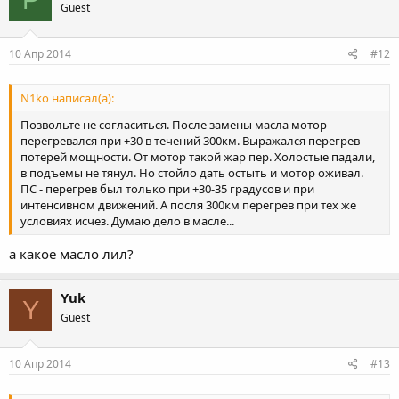
Guest
10 Апр 2014
#12
N1ko написал(а):
Позвольте не согласиться. После замены масла мотор
перегревался при +30 в течений 300км. Выражался перегрев
потерей мощности. От мотор такой жар пер. Холостые падали,
в подъемы не тянул. Но стойло дать остыть и мотор оживал.
ПС - перегрев был только при +30-35 градусов и при
интенсивном движений. А посля 300км перегрев при тех же
условиях исчез. Думаю дело в масле...
а какое масло лил?
Yuk
Y
Guest
10 Апр 2014
#13