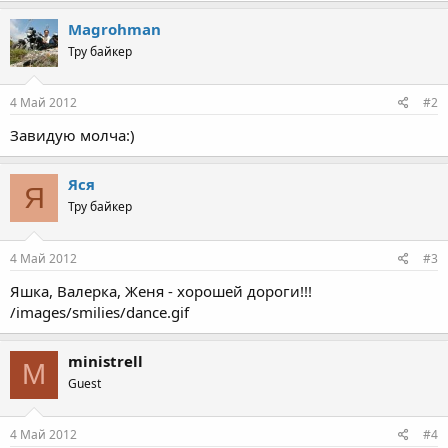
Magrohman
Тру байкер
4 Май 2012
#2
Завидую молча:)
Яся
Я
Тру байкер
4 Май 2012
#3
Яшка, Валерка, Женя - хорошей дороги!!!
/images/smilies/dance.gif
ministrell
M
Guest
4 Май 2012
#4