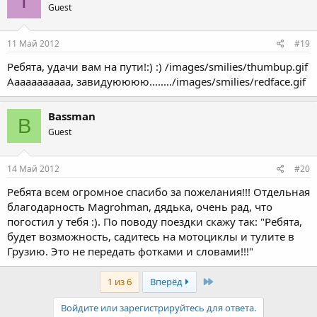
Т
Guest
11 Май 2012
#19
Ребята, удачи вам на пути!:) :) /images/smilies/thumbup.gif
Ааааааааааа, завидуюююю......../images/smilies/redface.gif
Bassman
B
Guest
14 Май 2012
#20
Ребята всем огромное спасибо за пожелания!!! Отдельная
благодарность Magrohman, дядька, очень рад, что
погостил у тебя :). По поводу поездки скажу так: "Ребята,
будет возможность, садитесь на мотоциклы и тулите в
Грузию. Это не передать фотками и словами!!!"
Last
1 из 6
Вперёд
Войдите или зарегистрируйтесь для ответа.