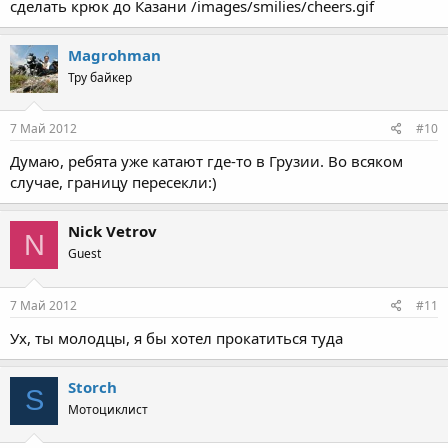
сделать крюк до Казани /images/smilies/cheers.gif
Magrohman
Тру байкер
7 Май 2012
#10
Думаю, ребята уже катают где-то в Грузии. Во всяком
случае, границу пересекли:)
Nick Vetrov
N
Guest
7 Май 2012
#11
Ух, ты молодцы, я бы хотел прокатиться туда
Storch
S
Мотоциклист