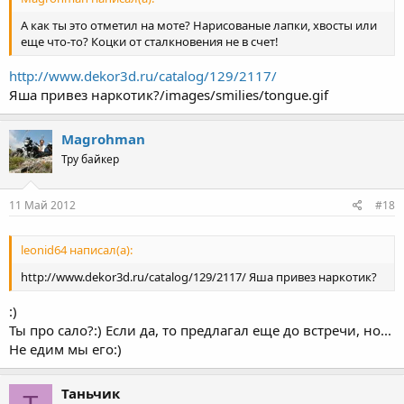
А как ты это отметил на моте? Нарисованые лапки, хвосты или
еще что-то? Коцки от сталкновения не в счет!
http://www.dekor3d.ru/catalog/129/2117/
Яша привез наркотик?/images/smilies/tongue.gif
Magrohman
Тру байкер
11 Май 2012
#18
leonid64 написал(а):
http://www.dekor3d.ru/catalog/129/2117/ Яша привез наркотик?
:)
Ты про сало?:) Если да, то предлагал еще до встречи, но...
Не едим мы его:)
Таньчик