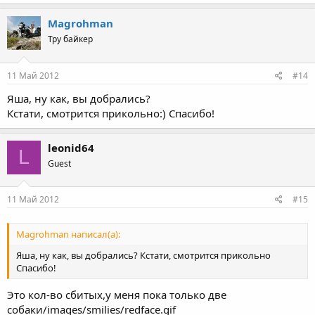
Magrohman
Тру байкер
11 Май 2012
#14
Яша, ну как, вы добрались?
Кстати, смотрится прикольно:) Спасибо!
leonid64
L
Guest
11 Май 2012
#15
Magrohman написал(а):
Яша, ну как, вы добрались? Кстати, смотрится прикольно
Спасибо!
Это кол-во сбитых,у меня пока только две
собаки/images/smilies/redface.gif