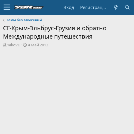
Вход
Регистрация
Темы без вложений
СГ-Крым-Эльбрус-Грузия и обратно
Международные путешествия
А
Д
YakovD
4 Май 2012
в
а
т
т
о
а
р
н
т
а
е
ч
м
а
ы
л
а