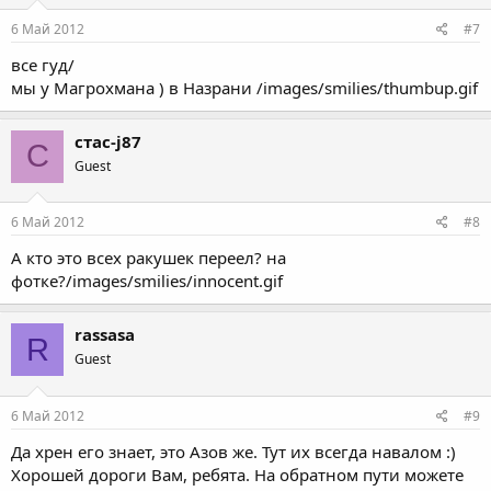
6 Май 2012
#7
все гуд/
мы у Магрохмана ) в Назрани /images/smilies/thumbup.gif
стас-j87
С
Guest
6 Май 2012
#8
А кто это всех ракушек переел? на
фотке?/images/smilies/innocent.gif
rassasa
R
Guest
6 Май 2012
#9
Да хрен его знает, это Азов же. Тут их всегда навалом :)
Хорошей дороги Вам, ребята. На обратном пути можете