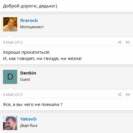
Доброй дороги, дядьки:)
firerock
Мотоциклист
4 Май 2012
#5
Хорошо прокатиться!
И, как говорят, ни гвоздя, ни жезла!
Denkin
D
Guest
4 Май 2012
#6
Яся, а вы чего не поехали ?
YakovD
Дядя Яша