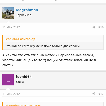
Magrohman
Тру байкер
11 Май 2012
#16
leonid64 написал(а):
Это кол-во сбитых,у меня пока только две собаки
А как ты это отметил на моте?:) Нарисованые лапки,
хвосты или еще что-то?:) Коцки от сталкновения не в
счет!:)
leonid64
L
Guest
11 Май 2012
#17
Magrohman написал(а):