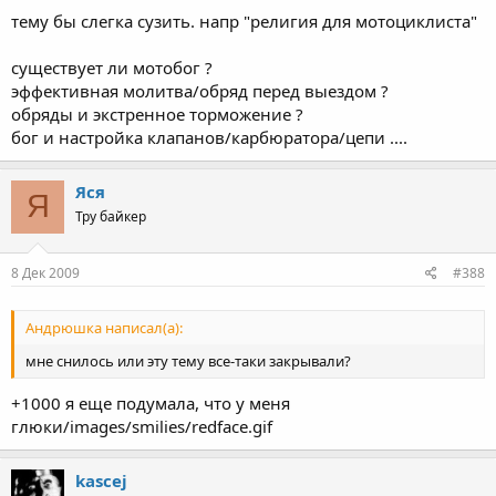
тему бы слегка сузить. напр "религия для мотоциклиста"
существует ли мотобог ?
эффективная молитва/обряд перед выездом ?
обряды и экстренное торможение ?
бог и настройка клапанов/карбюратора/цепи ....
Яся
Я
Тру байкер
8 Дек 2009
#388
Андрюшка написал(а):
мне снилось или эту тему все-таки закрывали?
+1000 я еще подумала, что у меня
глюки/images/smilies/redface.gif
kascej