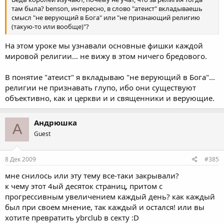
там была? benson, интересно, в слово "атеист" вкладываешь
смысл "не верующий в Бога" или "не признающий религию
(такую-то или вообще)"?
На этом уроке мы узнавали основные фишки каждой
мировой религии... не вижу в этом ничего бредового.
В понятие "атеист" я вкладываю "не верующий в Бога"...
религии не признавать глупо, ибо они существуют
объективно, как и церкви и и священники и верующие.
Андрюшка
А
Guest
8 Дек 2009
#385
мне снилось или эту тему все-таки закрывали?
к чему этот 4ый десяток страниц, притом с
прогрессивным увеличением каждый день? как каждый
был при своем мнение, так каждый и остался! или вы
хотите превратить ybrclub в секту :D