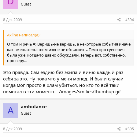
D
Guest
8 Дек 2009
#394
Axline написал(а):
О том и речь =) Веришь-не веришь, а некоторые события иначе
как вмешательством извне не объяснить. Тема про суеверия
была уже, когда-то давно обсуждали. Теперь вот, собственно,
про веру...
Это правда. Сам ездию без экипа и виню каждый раз
себя за это. Ну пока что у меня мопед. И были случаи
когда мог просто в хлам убиться, но кто то всё таки
помогал в эти моменты. /images/smilies/thumbup.gif
ambulance
A
Guest
8 Дек 2009
#395