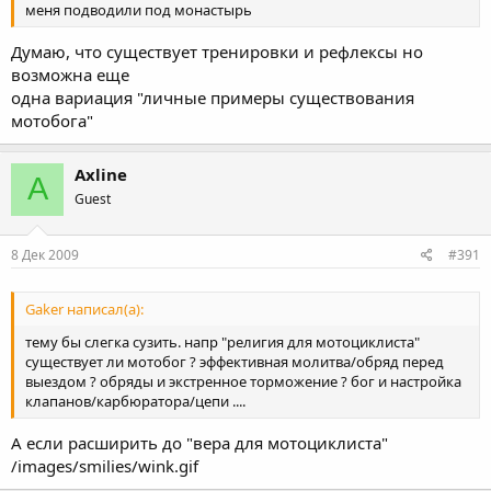
меня подводили под монастырь
Думаю, что существует тренировки и рефлексы но
возможна еще
одна вариация "личные примеры существования
мотобога"
Axline
A
Guest
8 Дек 2009
#391
Gaker написал(а):
тему бы слегка сузить. напр "религия для мотоциклиста"
существует ли мотобог ? эффективная молитва/обряд перед
выездом ? обряды и экстренное торможение ? бог и настройка
клапанов/карбюратора/цепи ....
А если расширить до "вера для мотоциклиста"
/images/smilies/wink.gif