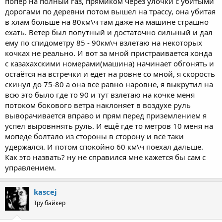
попёр на полный газ, прямиком через улочки с убитыми
одно, а за глаза другое - это все ненастоящее, просто иллюзия.
дорогами по деревни потом вышел на трассу, она убитая
Создатели "Матрицы" во многом оказались правы. Бог мертв
в хлам больше на 80км\ч там даже на машине страшно
(с) Ницше
ехать. Ветер был попутный и достаточно сильный и дал
ему по спидометру 85 - 90км\ч взлетаю на некоторых
кочках не реально. И вот за мной пристраивается хонда
с казахахскими номерами(машина) начинает обгонять и
остаётся на встречки и едет на ровне со мной, я скорость
скинул до 75-80 а она всё равно наровне, я выкрутил на
всю это было где то 90 и тут взлетаю на кочке меня
потоком бокового ветра наклоняет в воздухе руль
выворачивается вправо и прям перед приземлением я
успел выровннять руль. И ещё где то метров 10 меня на
мопеде болтало из стороны в сторону и всё таки
удержался. И потом спокойно 60 км\ч поехал дальше.
Как это назвать? ну не справился мне кажется бы сам с
управлением.
kascej
Тру байкер