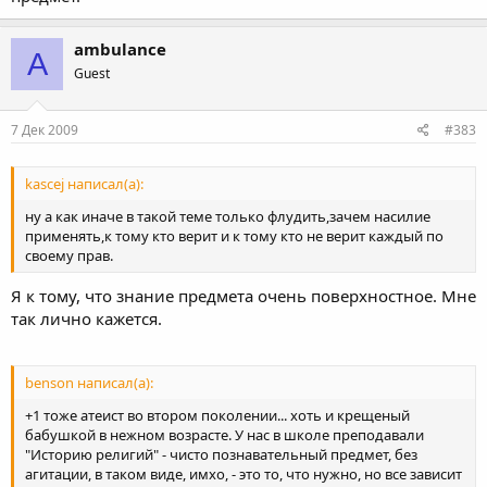
ambulance
A
Guest
7 Дек 2009
#383
kascej написал(а):
ну а как иначе в такой теме только флудить,зачем насилие
применять,к тому кто верит и к тому кто не верит каждый по
своему прав.
Я к тому, что знание предмета очень поверхностное. Мне
так лично кажется.
benson написал(а):
+1 тоже атеист во втором поколении... хоть и крещеный
бабушкой в нежном возрасте. У нас в школе преподавали
"Историю религий" - чисто познавательный предмет, без
агитации, в таком виде, имхо, - это то, что нужно, но все зависит