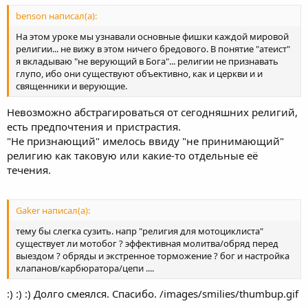
benson написал(а):
На этом уроке мы узнавали основные фишки каждой мировой
религии... не вижу в этом ничего бредового. В понятие "атеист"
я вкладываю "не верующий в Бога"... религии не признавать
глупо, ибо они существуют объективно, как и церкви и и
священники и верующие.
Невозможно абстрагироваться от сегодняшних религий,
есть предпочтения и пристрастия.
"Не признающий" имелось ввиду "не принимающий"
религию как таковую или какие-то отдельные её
течения.
Gaker написал(а):
тему бы слегка сузить. напр "религия для мотоциклиста"
существует ли мотобог ? эффективная молитва/обряд перед
выездом ? обряды и экстренное торможение ? бог и настройка
клапанов/карбюратора/цепи ....
:) :) :) Долго смеялся. Спасибо. /images/smilies/thumbup.gif