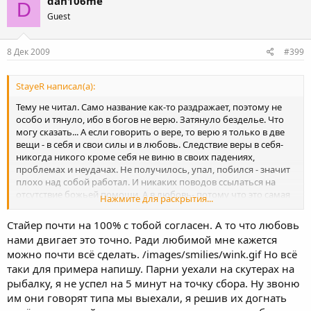
dan106me
D
Guest
8 Дек 2009
#399
StayeR написал(а):
Тему не читал. Само название как-то раздражает, поэтому не
особо и тянуло, ибо в богов не верю. Затянуло безделье. Что
могу сказать... А если говорить о вере, то верю я только в две
вещи - в себя и свои силы и в любовь. Следствие веры в себя-
никогда никого кроме себя не виню в своих падениях,
проблемах и неудачах. Не получилось, упал, побился - значит
плохо над собой работал. И никаких поводов ссылаться на
отсутствие божьей помощи. А в любовь- потому что это самая
Нажмите для раскрытия...
мощная движущая сила в жизни. Именно ради нее
совершается большинство подвигов и просто поступков,
Стайер почти на 100% с тобой согласен. А то что любовь
требующих волевых, порой очень серьезных, смелых и
нами двигает это точно. Ради любимой мне кажется
оперативных решений. Любовь- это единственное настоящее
можно почти всё сделать. /images/smilies/wink.gif Но всё
из того, что мы имеем и можем иметь. Все остальное ,что нас
таки для примера напишу. Парни уехали на скутерах на
окружает- родственные и дружеские связи, карьера,
корпорации и корпоративные стандарты (одна только
рыбалку, я не успел на 5 минут на точку сбора. Ну звоню
фальшивая корпоративная улыбка чего стоит!), стереотипы
им они говорят типа мы выехали, я решив их догнать
социума и соц.обряды типа классических свадеб, где в глаза