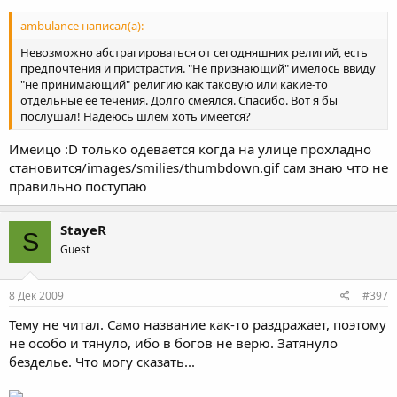
ambulance написал(а):
Невозможно абстрагироваться от сегодняшних религий, есть
предпочтения и пристрастия. "Не признающий" имелось ввиду
"не принимающий" религию как таковую или какие-то
отдельные её течения. Долго смеялся. Спасибо. Вот я бы
послушал! Надеюсь шлем хоть имеется?
Имеицо :D только одевается когда на улице прохладно
становится/images/smilies/thumbdown.gif сам знаю что не
правильно поступаю
StayeR
S
Guest
8 Дек 2009
#397
Тему не читал. Само название как-то раздражает, поэтому
не особо и тянуло, ибо в богов не верю. Затянуло
безделье. Что могу сказать...