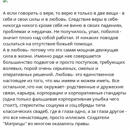
А если говорить о вере, то верю я только в две вещи - в
себя и свои силы и в любовь. Следствие веры в себя-
никогда никого кроме себя не виню в своих падениях,
проблемах и неудачах. Не получилось, упал, побился -
значит плохо над собой работал. И никаких поводов
ссылаться на отсутствие божьей помощи.
А в любовь- потому что это самая мощная движущая
сила в жизни. Именно ради нее совершается
большинство подвигов и просто поступков, требующих
волевых, порой очень серьезных, смелых и
оперативных решений. Любовь- это единственное
настоящее из того, что мы имеем и можем иметь. Все
остальное ,что нас окружает- родственные и дружеские
связи, карьера, корпорации и корпоративные стандарты
(одна только фальшивая корпоративная улыбка чего
стоит!), стереотипы социума и соц.обряды типа
классических свадеб, где в глаза одно, а за глаза другое -
это все ненастоящее, просто иллюзия. Создатели
"Матрицы" во многом оказались правы.