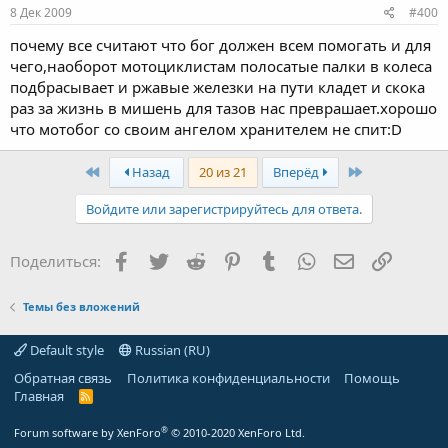
8 Дек 2009
#400
почему все считают что бог должен всем помогать и для
чего,наоборот мотоциклистам полосатые палки в колеса
подбрасывает и ржавые железки на пути кладет и скока
раз за жизнь в мишень для тазов нас преврашает.хорошо
что мотобог со своим ангелом хранителем не спит:D
First
Last
Назад
20 из 21
Вперёд
Войдите или зарегистрируйтесь для ответа.
Facebook
Twitter
Reddit
Pinterest
Tumblr
WhatsApp
Электронная
Ссылка
Поделиться:
Темы без вложений
Default style
Russian (RU)
Обратная связь
Политика конфиденциальности
Помощь
Главная
R
S
S
®
Forum software by XenForo
© 2010-2020 XenForo Ltd.