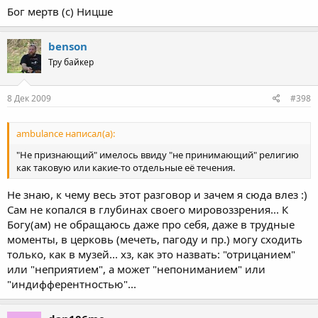
Бог мертв (с) Ницше
benson
Тру байкер
8 Дек 2009
#398
ambulance написал(а):
"Не признающий" имелось ввиду "не принимающий" религию
как таковую или какие-то отдельные её течения.
Не знаю, к чему весь этот разговор и зачем я сюда влез :)
Сам не копался в глубинах своего мировоззрения... К
Богу(ам) не обращаюсь даже про себя, даже в трудные
моменты, в церковь (мечеть, пагоду и пр.) могу сходить
только, как в музей... хз, как это назвать: "отрицанием"
или "неприятием", а может "непониманием" или
"индифферентностью"...