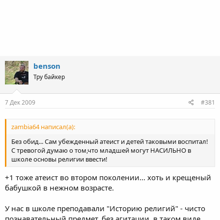
benson
Тру байкер
7 Дек 2009
#381
zambia64 написал(а):
Без обид... Сам убежденный атеист и детей таковыми воспитал!
С тревогой думаю о том,что младшей могут НАСИЛЬНО в
школе основы религии ввести!
+1 тоже атеист во втором поколении... хоть и крещеный
бабушкой в нежном возрасте.
У нас в школе преподавали "Историю религий" - чисто
познавательный предмет, без агитации, в таком виде,