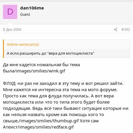
dan106me
D
Guest
8 Дек 2009
#392
Axline написал(а):
А если расширить до "вера для мотоциклиста"
Да мне кадется номальная бы тема
была/images/smilies/wink.gif
ФЛУД: ни раз не заходил в эту тему и вот решил зайти.
Мне кажется не интересна эта тема на мото форуме.
Просто как тема для флуда получилась. А вот вера
мотоциклиста или что то типа этого будет более
подходящая. Ведь всё таки бывают ситуацие которые ни
как нельзя назвать кроме как помощь кого то
свыше,/images/smilies/thumbup.gif Хотя сам
Атеист/images/smilies/redface.gif