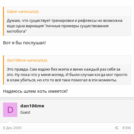
Gaker написал(а):
Думаю, что существует тренировки и рефлексы но возможна
еще одна вариация "личные примеры существования
мотобога"
Вот я бы послушал!
dan106me написал(а):
Это правда. Сам ездию без экипа и виню каждый раз себя за
это. Ну пока что у меня мопед. И были случаи когда мог просто
в хлам убиться, но кто то всё таки помогал в эти моменты.
Надеюсь шлем хоть имеется?
dan106me
D
Guest
8 Дек 2009
#396