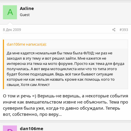
Axline
A
Guest
8 Дек 2009
#393
dan106me написал(а):
Да мне кадется номальная бы тема была ФЛУД: ни раз не
заходил в эту тему и вот решил зайти. Мне кажется не
интересна эта тема на мото форуме. Просто как тема для флуда
получилась. А вот вера мотоциклиста или что то типа этого
будет более подходящая. Ведь всё таки бывают ситуацие
которые ни как нельзя назвать кроме как помощь кого то
свыше, Хотя сам Атеист
О том и речь =) Веришь-не веришь, а некоторые события
иначе как вмешательством извне не объяснить. Тема про
суеверия была уже, когда-то давно обсуждали. Теперь
вот, собственно, про веру...
dan106me