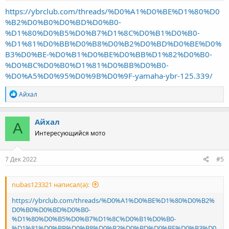
https://ybrclub.com/threads/%D0%A1%D0%BE%D1%80%D0
%B2%D0%B0%D0%BD%D0%B0-
%D1%80%D0%B5%D0%B7%D1%8C%D0%B1%D0%B0-
%D1%81%D0%BB%D0%B8%D0%B2%D0%BD%D0%BE%D0%
B3%D0%BE-%D0%B1%D0%BE%D0%BB%D1%82%D0%B0-
%D0%BC%D0%B0%D1%81%D0%BB%D0%B0-
%D0%A5%D0%95%D0%9B%D0%9F-yamaha-ybr-125.339/
R
Айхал
e
a
c
Айхал
А
t
Интересующийся мото
i
o
n
s
7 Дек 2022
#5
:
nubas123321 написал(а):
https://ybrclub.com/threads/%D0%A1%D0%BE%D1%80%D0%B2%
D0%B0%D0%BD%D0%B0-
%D1%80%D0%B5%D0%B7%D1%8C%D0%B1%D0%B0-
%D1%81%D0%BB%D0%B8%D0%B2%D0%BD%D0%BE%D0%B3%D0