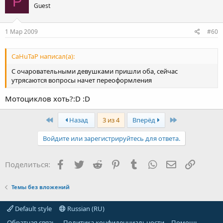
Р
Guest
1 Мар 2009
#60
CaHuTaP написал(а):
С очаровательными девушками пришли оба, сейчас
утрясаются вопросы начет переоформления
Мотоциклов хоть?:D :D
First
Last
Назад
3 из 4
Вперёд
Войдите или зарегистрируйтесь для ответа.
Facebook
Twitter
Reddit
Pinterest
Tumblr
WhatsApp
Электронная
Ссылка
Поделиться:
Темы без вложений
Default style
Russian (RU)
Обратная связь
Политика конфиденциальности
Помощь