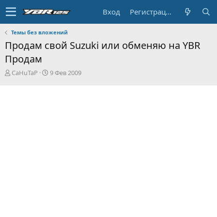
Вход
Регистрация
Темы без вложений
Продам свой Suzuki или обменяю на YBR
Продам
А
Д
CaHuTaP
9 Фев 2009
в
а
т
т
о
а
р
н
т
а
е
ч
м
а
ы
л
а