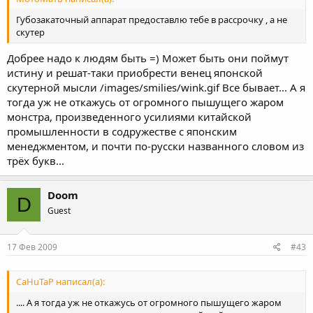
Губозакаточный аппарат предоставлю тебе в рассрочку , а не
скутер
Добрее надо к людям быть =) Может быть они поймут
истину и решат-таки приобрести венец японской
скутерной мысли /images/smilies/wink.gif Все бывает... А я
тогда уж не откажусь от огромного пышущего жаром
монстра, произведенного усилиями китайской
промышленности в содружестве с японским
менеджментом, и почти по-русски названного словом из
трёх букв...
Doom
D
Guest
17 Фев 2009
#43
CaHuTaP написал(а):
.... А я тогда уж не откажусь от огромного пышущего жаром