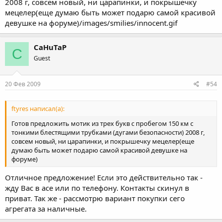
2008 г, совсем новый, ни царапинки, и покрышечку
мецелер(еще думаю быть может подарю самой красивой
девушке на форуме)/images/smilies/innocent.gif
CaHuTaP
C
Guest
20 Фев 2009
#54
ftyres написал(а):
Готов предложить мотик из трех букв с пробегом 150 км с
тонкими блестящими трубками (дугами безопасности) 2008 г,
совсем новый, ни царапинки, и покрышечку мецелер(еще
думаю быть может подарю самой красивой девушке на
форуме)
Отличное предложение! Если это действительно так -
жду Вас в асе или по телефону. Контакты скинул в
приват. Так же - рассмотрю вариант покупки сего
агрегата за наличные.