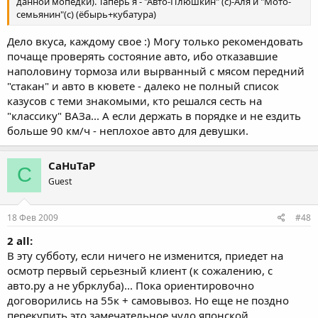
данной мопедки). Таперь я - "Авто-Плюшкин" (с)-Аля и "Мото-
семьянин"(с) (ёбырь+кубатура)
Дело вкуса, каждому свое :) Могу только рекомендовать
почаще проверять состояние авто, ибо отказавшие
наполовину тормоза или вырванный с мясом передний
"стакан" и авто в кювете - далеко не полный список
казусов с теми знакомыми, кто решался сесть на
"классику" ВАЗа... А если держать в порядке и не ездить
больше 90 км/ч - неплохое авто для девушки.
CaHuTaP
C
Guest
18 Фев 2009
#48
2 all:
В эту субботу, если ничего не изменится, приедет на
осмотр первый серьезный клиент (к сожалению, с
авто.ру а не убрклуба)... Пока ориентировочно
договорились на 55к + самовывоз. Но еще не поздно
перекупить это замечательное чудо японской