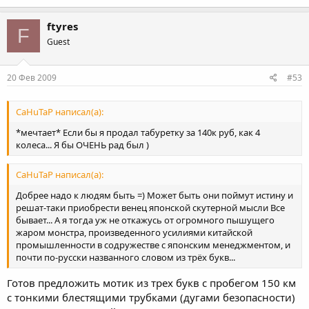
ftyres
F
Guest
20 Фев 2009
#53
CaHuTaP написал(а):
*мечтает* Если бы я продал табуретку за 140к руб, как 4
колеса... Я бы ОЧЕНЬ рад был )
CaHuTaP написал(а):
Добрее надо к людям быть =) Может быть они поймут истину и
решат-таки приобрести венец японской скутерной мысли Все
бывает... А я тогда уж не откажусь от огромного пышущего
жаром монстра, произведенного усилиями китайской
промышленности в содружестве с японским менеджментом, и
почти по-русски названного словом из трёх букв...
Готов предложить мотик из трех букв с пробегом 150 км
с тонкими блестящими трубками (дугами безопасности)