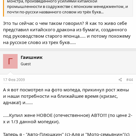
монстра, произведенного усилиями китайской
промышленности в содружестве с японским менеджментом, и
почти по-русски названного словом из трёх букв...
Это ты сейчас о чем таком говорил? Я как то живо себе
представил китайского дракона из бумаги, созданного
под руководством старого японца..... и потому похожему
на русское слово из трех букв.....
Гаишник
Г
Guest
17 Фев 2009
#44
А я вот посмотрел на фото мопеда, прикинул рост жены
и наши потребности на ближайшее время (кризис,
аднака!) и......
.....Купил жене НОВОЕ (отечественное) АВТО!!! (по цене 2-
х и 1/3 данной мопедки).
Таперь я - "Авто-Плюшкин" (с)-Аля и "Мото-семьянин"(с)