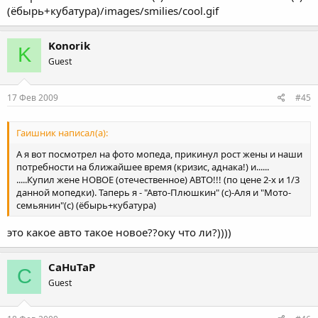
(ёбырь+кубатура)/images/smilies/cool.gif
Konorik
K
Guest
17 Фев 2009
#45
Гаишник написал(а):
А я вот посмотрел на фото мопеда, прикинул рост жены и наши
потребности на ближайшее время (кризис, аднака!) и......
.....Купил жене НОВОЕ (отечественное) АВТО!!! (по цене 2-х и 1/3
данной мопедки). Таперь я - "Авто-Плюшкин" (с)-Аля и "Мото-
семьянин"(с) (ёбырь+кубатура)
это какое авто такое новое??оку что ли?))))
CaHuTaP
C
Guest