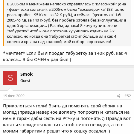
В 2005-ом у меня жена неплохо справлялась с "классикой" (она
- физически сильная), в 2006-ом была "восьмёрочка" (88 г.в. но
реал. пробег - 95 Ккм - за 32 К-руб.), а сейчас - "десяточка" 1.6i
2005-го г.в. за 140 К-руб. без пробега (стояла без эксплуатации в
одной организации... ) Растём, аднака! Я хочу купить жене
"табуретку" чтобы она потихоньку училась ездить на 2-х
колёсах, но когда она (табуретка) стОит больше или как 4
колеса и крыша над головой, мой выбор - однозначен!
*мечтает* Если бы я продал табуретку за 140к руб, как 4
колеса... Я бы ОЧЕНЬ рад был )
Smok
S
Guest
19 Фев 2009
#52
Приколоться чтоли! Взять да поменять свой ебрик на
мопед (правда наверное доплату попросят) и кататься на
нем в гараж дабы сесть на РФ-ку и погонять :) Правда вот
кататься придется как нить чтоб никто невидел, а то с
моими габаритами решат что я кошку оседлал :)