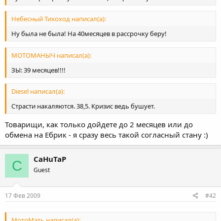
Небесный Тихоход написал(а):
Ну была не была! На 40месяцев в рассрочку беру!
МОТОМАНЫЧ написал(а):
ЗЫ: 39 месяцев!!!!
Diesel написал(а):
Страсти накаляются. 38,5. Кризис ведь бушует.
Товарищи, как только дойдете до 2 месяцев или до
обмена на Ебрик - я сразу весь такой согласный стану :)
CaHuTaP
C
Guest
17 Фев 2009
#42
МотоМать написал(а):