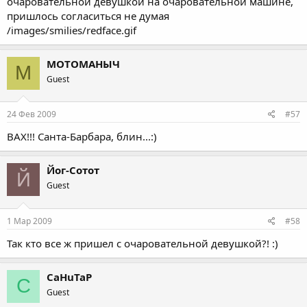
очаровательной девушкой на очаровательной машине,
пришлось согласиться не думая
/images/smilies/redface.gif
МОТОМАНЫЧ
М
Guest
24 Фев 2009
#57
ВАХ!!! Санта-Барбара, блин...:)
Йог-Сотот
Й
Guest
1 Мар 2009
#58
Так кто все ж пришел с очаровательной девушкой?! :)
CaHuTaP
C
Guest