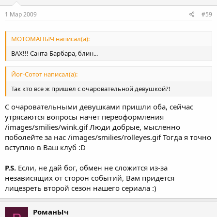
1 Мар 2009
#59
МОТОМАНЫЧ написал(а):
ВАХ!!! Санта-Барбара, блин...
Йог-Сотот написал(а):
Так кто все ж пришел с очаровательной девушкой?!
С очаровательными девушками пришли оба, сейчас
утрясаются вопросы начет переоформления
/images/smilies/wink.gif Люди добрые, мысленно
поболейте за нас /images/smilies/rolleyes.gif Тогда я точно
вступлю в Ваш клуб :D
P.S.
Если, не дай бог, обмен не сложится из-за
независящих от сторон событий, Вам придется
лицезреть второй сезон нашего сериала :)
РоманЫч