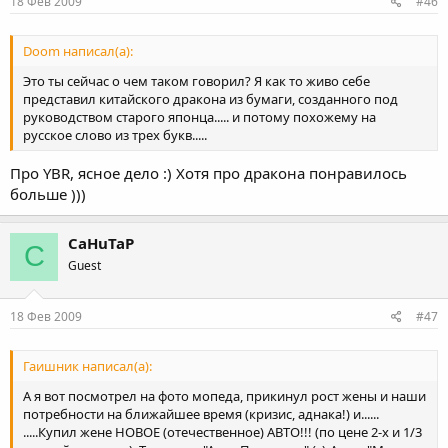
18 Фев 2009
#46
Doom написал(а):
Это ты сейчас о чем таком говорил? Я как то живо себе
представил китайского дракона из бумаги, созданного под
руководством старого японца..... и потому похожему на
русское слово из трех букв.....
Про YBR, ясное дело :) Хотя про дракона понравилось
больше )))
CaHuTaP
C
Guest
18 Фев 2009
#47
Гаишник написал(а):
А я вот посмотрел на фото мопеда, прикинул рост жены и наши
потребности на ближайшее время (кризис, аднака!) и......
.....Купил жене НОВОЕ (отечественное) АВТО!!! (по цене 2-х и 1/3