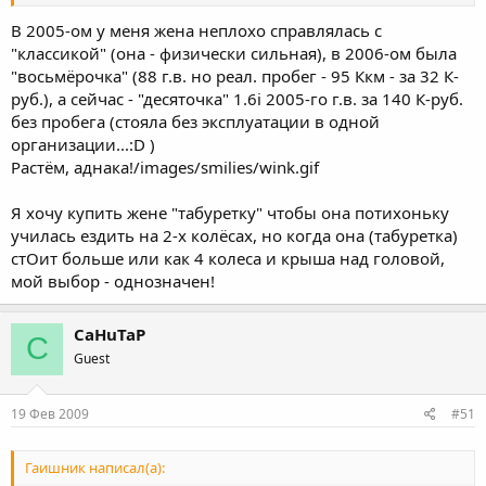
В 2005-ом у меня жена неплохо справлялась с
"классикой" (она - физически сильная), в 2006-ом была
"восьмёрочка" (88 г.в. но реал. пробег - 95 Ккм - за 32 К-
руб.), а сейчас - "десяточка" 1.6i 2005-го г.в. за 140 К-руб.
без пробега (стояла без эксплуатации в одной
организации...:D )
Растём, аднака!/images/smilies/wink.gif
Я хочу купить жене "табуретку" чтобы она потихоньку
училась ездить на 2-х колёсах, но когда она (табуретка)
стОит больше или как 4 колеса и крыша над головой,
мой выбор - однозначен!
CaHuTaP
C
Guest
19 Фев 2009
#51
Гаишник написал(а):