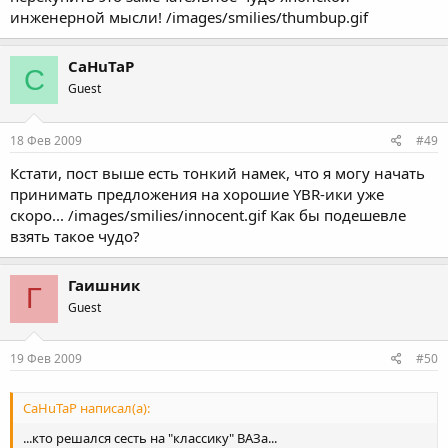
инженерной мысли! /images/smilies/thumbup.gif
CaHuTaP
C
Guest
18 Фев 2009
#49
Кстати, пост выше есть тонкий намек, что я могу начать
принимать предложения на хорошие YBR-ики уже
скоро... /images/smilies/innocent.gif Как бы подешевле
взять такое чудо?
Гаишник
Г
Guest
19 Фев 2009
#50
CaHuTaP написал(а):
...кто решался сесть на "классику" ВАЗа...