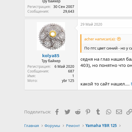
Тру байкер
Регистрация
30 Сен 2007
Сообщения
29,643
29 Май 2020
acher написал(а):
По птс цвет синий - но у
kolya85
седня на глаз нашел б
Тру байкер
403), но понятно что о
Регистрация
6 Май 2020
Сообщения
687
Имя
1
Мото
ybr 125
какой то сайт нашел....
Facebook
Twitter
Reddit
Pinterest
Tumblr
WhatsAp
Элек
Поделиться:
Главная
Форумы
Ремонт
Yamaha YBR 125