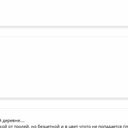
 деревне....
кой от тролей, но безцетной и в цвет чтото не попадается /im