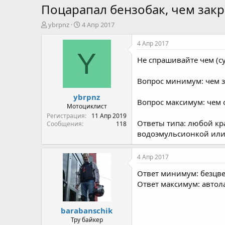
Поцарапал бензобак, чем закр
А
Д
ybrpnz
4 Апр 2017
в
а
т
т
4 Апр 2017
о
а
Y
Не спрашивайте чем (су
р
н
т
а
е
ч
Вопрос минимум: чем з
м
а
ybrpnz
ы
л
Вопрос максимум: чем 
а
Мотоциклист
Регистрация
11 Апр 2019
Ответы типа: любой кр
Сообщения
118
водоэмульсионкой или 
4 Апр 2017
Ответ минимум: безцве
Ответ максимум: автола
barabanschik
Тру байкер