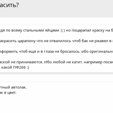
асить?
дя по всему стальными яйцами :) ) но поцарапал краску на бе
акрасить царапину что не отвалилось чтоб бак не ржавел в 
оформить чтоб ещё и в глаза не бросалось. ибо оригинальн
аской не принимаются. Ибо любой не катит. например посмо
какой ПФ266 :)
тный автолак.
к в цвет.