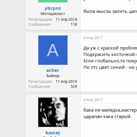
ybrpnz
была мысль залить цап
Мотоциклист
Регистрация
11 Апр 2019
Сообщения
118
4 Апр 2017
A
Да уж с краской пробле
Подкрасить кисточкой-к
Если глобально,то покр
По птс цвет синий - но
acher
Байкер
Регистрация
11 Апр 2019
Сообщения
329
4 Апр 2017
бака не мапедка,мастер
царапан кака старый.
kascej