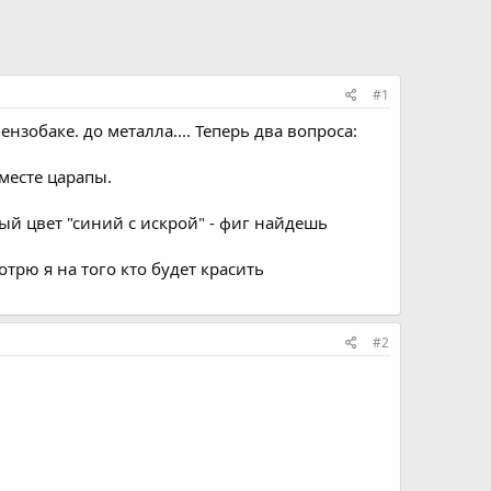
#1
нзобаке. до металла.... Теперь два вопроса:
месте царапы.
ый цвет "синий с искрой" - фиг найдешь
трю я на того кто будет красить
#2