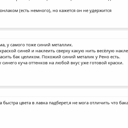
онлаком (есть немного), но кажется он не удержится
ма, у самого тоже синий металлик.
раской синей и наклеить сверху какую нить весёлую наклей
асить бак целиком. Похожий синий металик у Рено есть.
 у синего куча оттенков на любой вкус уже готовой краски.
а быстра цвета в лавка падберет,я не мога отличить что ба