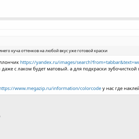
 синего куча оттенков на любой вкус уже готовой краски
аллончик
https://yandex.ru/images/search?from=tabbar&tex
н даже с лаком будет матовый. а для подкраски зубочисткой 
https://www.megazip.ru/information/colorcode
у нас где накле
p
тронная почта
Ссылка