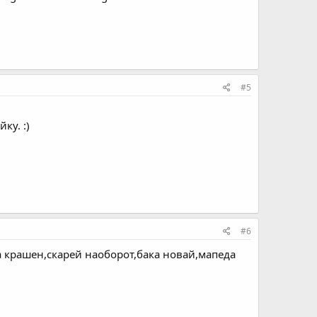
#5
ку. :)
#6
ка крашен,скарей наоборот,бака новай,мапеда