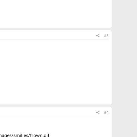
#3
#4
ages/smilies/frown.gif