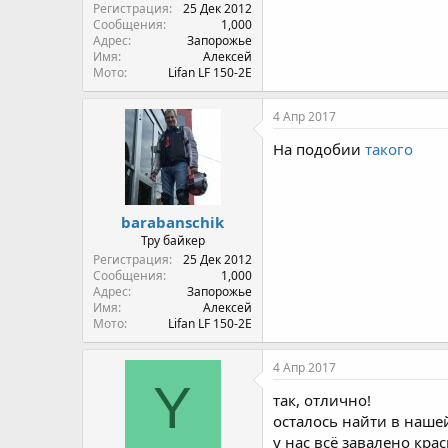
Регистрация
25 Дек 2012
Сообщения
1,000
Адрес
Запорожье
Имя
Алексей
Мото
Lifan LF 150-2E
4 Апр 2017
На подобии
такого
barabanschik
Тру байкер
Регистрация
25 Дек 2012
Сообщения
1,000
Адрес
Запорожье
Имя
Алексей
Мото
Lifan LF 150-2E
4 Апр 2017
Y
так, отлично!
осталось найти в нашей
у нас всё завалено крас