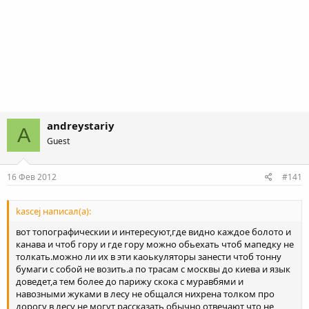
andreystariy
A
Guest
16 Фев 2012
#141
kascej написал(а):
вот топографическии и интересуют,где видно каждое болото и
канава и чтоб гору и где гору можно обьехать чтоб мапедку не
толкать.можно ли их в эти каоькуляторы занести чтоб тонну
бумаги с собой не возить.а по трасам с москвы до киева и язык
доведет,а тем более до парижу скока с муравбями и
навозными жуками в лесу не общался нихрена толком про
дорогу в лесу не могут рассказать,обычно отвечают что не