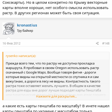
Союзкарты). Но в целом конкретно по Крыму векторные
карты вполне хороши, нет особого смысла использовать
растр. В других регионах может быть своя ситуация.
kronastius
Тру байкер
16 Фев 2012
#148
rysenko написал(а):
Прежде всего тем, что по растру не доступна прокладка
маршрута. Я пробовал в своем Oregon использовать растр
скачанный с Google Maps. Вообще говоря фигня - дороги
которые видны на открытой местности со спутника я и сам
вижу/знаю, а дороги в лесу не видны. Контрастность такого
растра тоже оставляет желать лучшего. В общем в качестве
растра для езды вне дорог лучше подходят карты Генштаба
или туристические атласы (по Крыму использую атлас горного
Нажмите для раскрытия...
крыма от Союзкарты). Но в целом конкретно по Крыму
векторные карты вполне хороши, нет особого смысла
а какие есть карты генштаба по масштабу? В инете нашел
использовать растр. В других регионах может быть своя
карты генштаба по украине с масштабом только