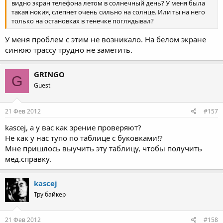
видно экран телефона летом в солнечный день? У меня была
такая нокия, слепнет очень сильно на солнце. Или ты на него
только на остановках в тенечке поглядывал?
У меня проблем с этим не возникало. На белом экране
синюю трассу трудно не заметить.
GRINGO
G
Guest
21 Фев 2012
#157
kascej, а у вас как зрение проверяют?
Не как у нас тупо по таблице с буковками!?
Мне пришлось выучить эту таблицу, чтобы получить
мед.справку.
kascej
Тру байкер
21 Фев 2012
#158