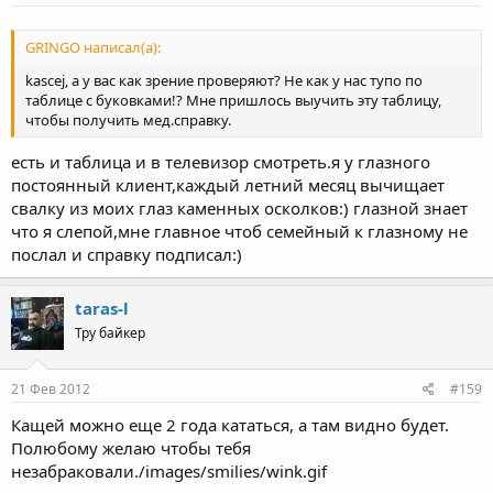
GRINGO написал(а):
kascej, а у вас как зрение проверяют? Не как у нас тупо по
таблице с буковками!? Мне пришлось выучить эту таблицу,
чтобы получить мед.справку.
есть и таблица и в телевизор смотреть.я у глазного
постоянный клиент,каждый летний месяц вычищает
свалку из моих глаз каменных осколков:) глазной знает
что я слепой,мне главное чтоб семейный к глазному не
послал и справку подписал:)
taras-l
Тру байкер
21 Фев 2012
#159
Кащей можно еще 2 года кататься, а там видно будет.
Полюбому желаю чтобы тебя
незабраковали./images/smilies/wink.gif