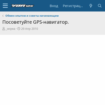
Вход
Регистрация
Обмен опытом и советы начинающим
Посоветуйте GPS-навигатор.
А
Д
_wqwa
29 Апр 2010
в
а
т
т
о
а
р
н
т
а
е
ч
м
а
ы
л
а