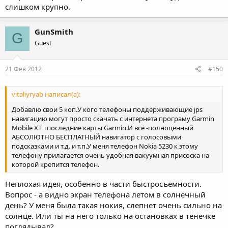
слишком крупно.
GunSmith
G
Guest
21 Фев 2012
#150
vitaliyryab написал(а):
Добавлю свои 5 коп.У кого телефоны поддерживающие jps
навигацию могут просто скачать с интернета програму Garmin
Mobile XT +последние карты Garmin.И всё -полноценный
АБСОЛЮТНО БЕСПЛАТНЫЙ навигатор с голосовыми
подсказками и т.д. и т.п.У меня телефон Nokia 5230 к этому
телефону прилагается очень удобная вакуумная присоска на
которой крепится телефон.
Неплохая идея, особенно в части быстросъемности.
Вопрос - а видно экран телефона летом в солнечный
день? У меня была такая нокия, слепнет очень сильно на
солнце. Или ты на него только на остановках в тенечке
поглядывал?