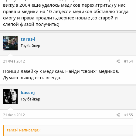
вижу,в 2004 еще удалось медиков перехитрить:) у нас
права и медики на 10 лет,если медиков обставлю тогда
смогу и права продлить,вернее новые ,со старой и
слепой физой получить:)
taras-l
Тру байкер
21 Фев 2012
#154
Поищи лазейку к медикам. Найди "своих" медиков.
Думаю выход есть всегда.
kascej
Тру байкер
21 Фев 2012
#155
taras-l написал(а):