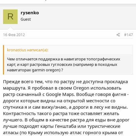
rysenko
R
Guest
16 Фев 2012
#147
kronastius написал(а):
Чем отличается поддержка в навигаторе топографических
карт, и карт растровых гугловских (например в походных
навигаторах garmin oregon) ?
Прежде всего тем, что по растру не доступна прокладка
маршрута. Я пробовал в своем Oregon использовать
растр скачанный с Google Maps. Вообще говоря фигня -
дороги которые видны на открытой местности со
спутника я и сам вижу/знаю, а дороги в лесу не видны.
Контрастность такого растра тоже оставляет желать
лучшего. В общем в качестве растра для езды вне дорог
лучше подходят карты Генштаба или туристические
атласы (по Крыму использую атлас горного крыма от