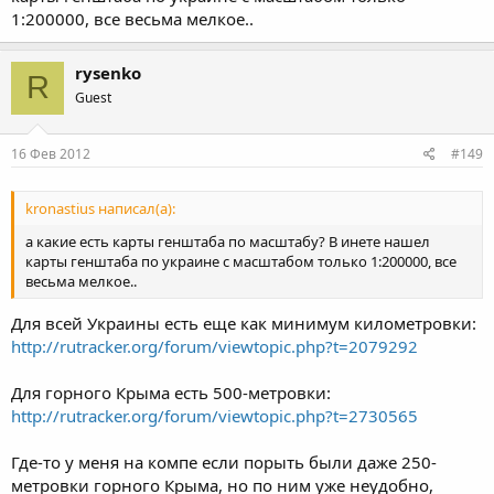
ситуация.
1:200000, все весьма мелкое..
rysenko
R
Guest
16 Фев 2012
#149
kronastius написал(а):
а какие есть карты генштаба по масштабу? В инете нашел
карты генштаба по украине с масштабом только 1:200000, все
весьма мелкое..
Для всей Украины есть еще как минимум километровки:
http://rutracker.org/forum/viewtopic.php?t=2079292
Для горного Крыма есть 500-метровки:
http://rutracker.org/forum/viewtopic.php?t=2730565
Где-то у меня на компе если порыть были даже 250-
метровки горного Крыма, но по ним уже неудобно,