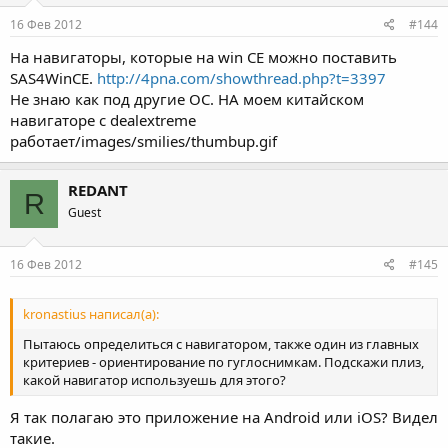
16 Фев 2012
#144
На навигаторы, которые на win CE можно поставить
SAS4WinCE.
http://4pna.com/showthread.php?t=3397
Не знаю как под другие ОС. НА моем китайском
навигаторе с dealextreme
работает/images/smilies/thumbup.gif
REDANT
R
Guest
16 Фев 2012
#145
kronastius написал(а):
Пытаюсь определиться с навигатором, также один из главных
критериев - ориентирование по гуглоснимкам. Подскажи плиз,
какой навигатор используешь для этого?
Я так полагаю это приложение на Android или iOS? Видел
такие.