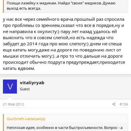
Поищи лазейку к медикам. Найди "своих" медиков. Думаю
выход есть всегда.
у нас все через семейного врача.прошлый раз спросила
про проблемы со зрением,сказал что все в порядке,ну и
не направила к окулисту:) пару лет назад удалось ей
выяснить что я совсем слепой,но есть надежда что
забудет до 2014 года про мою слепоту:) днем не спеша
еще катать могу,даже на дороге по поведению лист от
мышки отличить могу:) ,а про то что дальше на дороге
происходит обычно подруга предупреждает,приходится
катать вдвоем.
vitaliyryab
V
Guest
21 Фев 2012
#156
GunSmith написал(а):
Неплохая идея, особенно в части быстросъемности. Вопрос - а