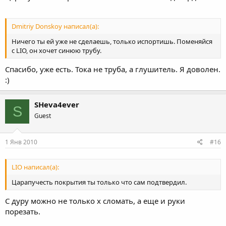
Dmitriy Donskoy написал(а):
Ничего ты ей уже не сделаешь, только испортишь. Поменяйся
с LIO, он хочет синюю трубу.
Спасибо, уже есть. Тока не труба, а глушитель. Я доволен.
:)
SHeva4ever
S
Guest
1 Янв 2010
#16
LIO написал(а):
Царапучесть покрытия ты только что сам подтвердил.
С дуру можно не только х сломать, а еще и руки
порезать.