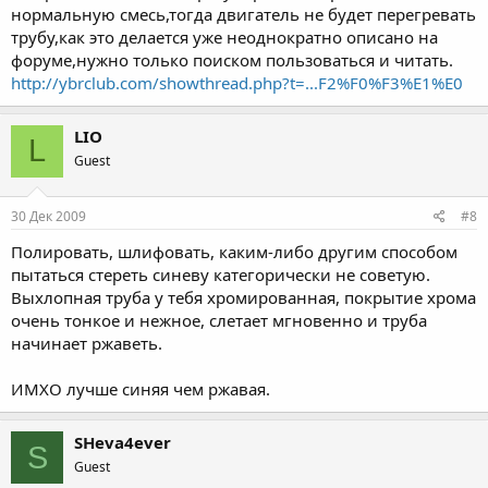
нормальную смесь,тогда двигатель не будет перегревать
трубу,как это делается уже неоднократно описано на
форуме,нужно только поиском пользоваться и читать.
http://ybrclub.com/showthread.php?t=...F2%F0%F3%E1%E0
LIO
L
Guest
30 Дек 2009
#8
Полировать, шлифовать, каким-либо другим способом
пытаться стереть синеву категорически не советую.
Выхлопная труба у тебя хромированная, покрытие хрома
очень тонкое и нежное, слетает мгновенно и труба
начинает ржаветь.
ИМХО лучше синяя чем ржавая.
SHeva4ever
S
Guest