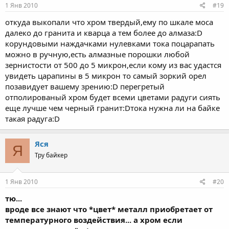
1 Янв 2010
#19
откуда выкопали что хром твердый,ему по шкале моса
далеко до гранита и кварца а тем более до алмаза:D
корундовыми наждачками нулевками тока поцарапать
можно в ручную,есть алмазные порошки любой
зернистости от 500 до 5 микрон,если кому из вас удастся
увидеть царапины в 5 микрон то самый зоркий орел
позавидует вашему зрению:D перегретый
отполированый хром будет всеми цветами радуги сиять
еще лучше чем черный гранит:Dтока нужна ли на байке
такая радуга:D
Яся
Я
Тру байкер
1 Янв 2010
#20
тю...
вроде все знают что *цвет* металл приобретает от
температурного воздействия... а хром если