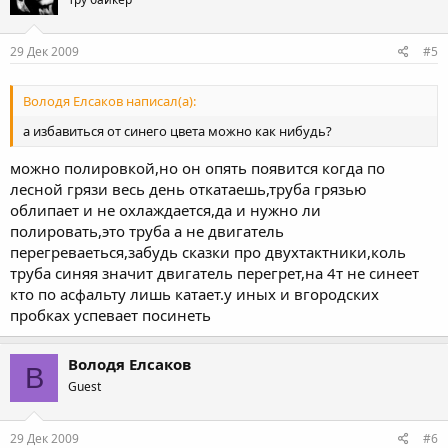
29 Дек 2009
#5
Володя Елсаков написал(а):
а избавиться от синего цвета можно как нибудь?
можно полировкой,но он опять появится когда по
лесной грязи весь день откатаешь,труба грязью
облипает и не охлаждается,да и нужно ли
полировать,это труба а не двигатель
перегреваеться,забудь сказки про двухтактники,коль
труба синяя значит двигатель перегрет,на 4т не синеет
кто по асфальту лишь катает.у иных и вгородских
пробках успевает посинеть
Володя Елсаков
В
Guest
29 Дек 2009
#6