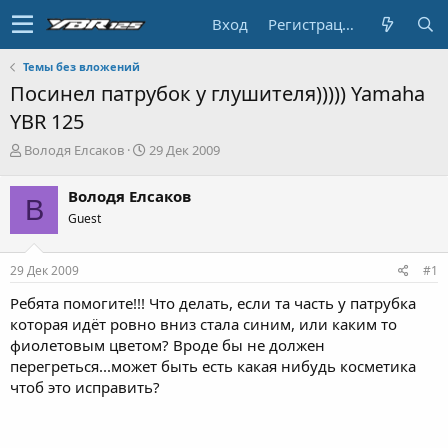
Вход
Регистрация
Темы без вложений
Посинел патрубок у глушителя))))) Yamaha
YBR 125
А
Д
Володя Елсаков
29 Дек 2009
в
а
т
т
Володя Елсаков
В
о
а
Guest
р
н
т
а
е
ч
29 Дек 2009
#1
м
а
ы
л
Ребята помогите!!! Что делать, если та часть у патрубка
а
которая идёт ровно вниз стала синим, или каким то
фиолетовым цветом? Вроде бы не должен
перегреться...может быть есть какая нибудь косметика
чтоб это исправить?