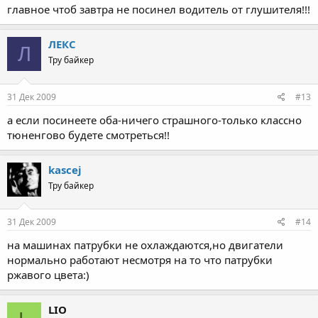
главное чтоб завтра не посинел водитель от глушителя!!!
ЛЕКС
Л
Тру байкер
31 Дек 2009
#13
а если посинеете оба-ничего страшного-только классно
тюненгово будете смотреться!!
kascej
Тру байкер
31 Дек 2009
#14
на машинах патрубки не охлаждаются,но двигатели
нормально работают несмотря на то что патрубки
ржавого цвета:)
LIO