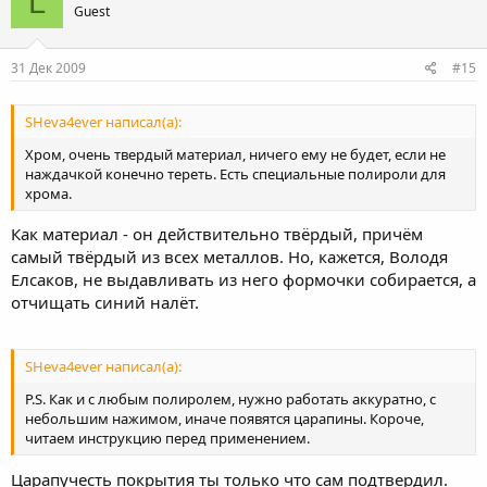
L
Guest
31 Дек 2009
#15
SHeva4ever написал(а):
Хром, очень твердый материал, ничего ему не будет, если не
наждачкой конечно тереть. Есть специальные полироли для
хрома.
Как материал - он действительно твёрдый, причём
самый твёрдый из всех металлов. Но, кажется, Володя
Елсаков, не выдавливать из него формочки собирается, а
отчищать синий налёт.
SHeva4ever написал(а):
P.S. Как и с любым полиролем, нужно работать аккуратно, с
небольшим нажимом, иначе появятся царапины. Короче,
читаем инструкцию перед применением.
Царапучесть покрытия ты только что сам подтвердил.