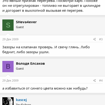
Это явный признак перегрева. Посмотри карб. Похоже
он не отрегулирован - топливо не выгорает в цилиндре
и догорает в выхлопной вызывая её перегрев.
SHeva4ever
S
Guest
29 Дек 2009
#3
Зазоры на клапанах проверь. И свечу глянь. Либо
беднит, либо зазоры ушли.
Володя Елсаков
В
Guest
29 Дек 2009
#4
а избавиться от синего цвета можно как нибудь?
kascej
Тру байкер