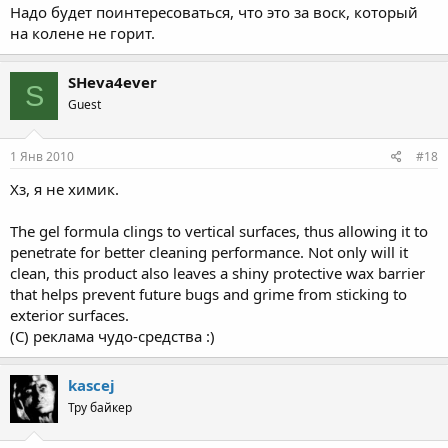
Надо будет поинтересоваться, что это за воск, который
на колене не горит.
SHeva4ever
S
Guest
1 Янв 2010
#18
Хз, я не химик.
The gel formula clings to vertical surfaces, thus allowing it to
penetrate for better cleaning performance. Not only will it
clean, this product also leaves a shiny protective wax barrier
that helps prevent future bugs and grime from sticking to
exterior surfaces.
(С) реклама чудо-средства :)
kascej
Тру байкер