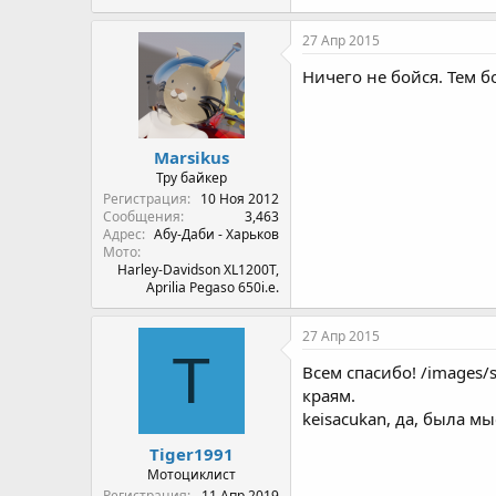
27 Апр 2015
Ничего не бойся. Тем б
Marsikus
Тру байкер
Регистрация
10 Ноя 2012
Сообщения
3,463
Адрес
Абу-Даби - Харьков
Мото
Harley-Davidson XL1200T,
Aprilia Pegaso 650i.e.
27 Апр 2015
T
Всем спасибо! /images/
краям.
keisacukan, да, была мы
Tiger1991
Мотоциклист
Регистрация
11 Апр 2019