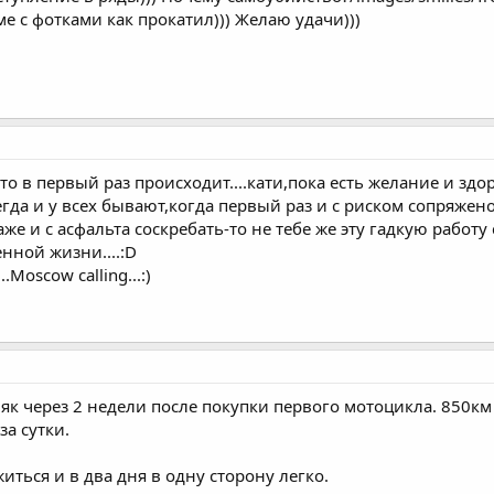
ме с фотками как прокатил))) Желаю удачи)))
 то в первый раз происходит....кати,пока есть желание и здо
гда и у всех бывают,когда первый раз и с риском сопряжено
даже и с асфальта соскребать-то не тебе же эту гадкую работу
нной жизни....:D
Moscow calling...:)
к через 2 недели после покупки первого мотоцикла. 850км 
за сутки.
ться и в два дня в одну сторону легко.