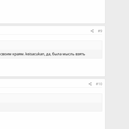
#9
своим краям. keisacukan, да, была мысль взять
#10