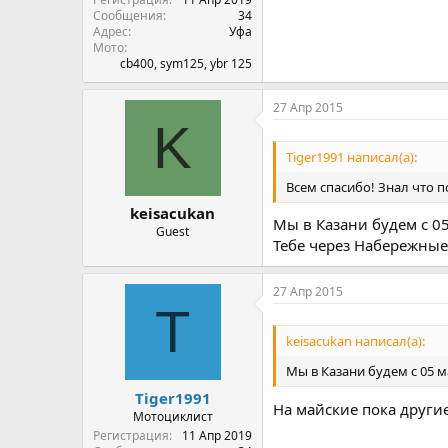
Сообщения
34
Адрес
Уфа
Мото
cb400, sym125, ybr 125
27 Апр 2015
K
Tiger1991 написал(а):
Всем спасибо! Знал что п
keisacukan
Мы в Казани будем с 05
Guest
Тебе через Набережные
27 Апр 2015
T
keisacukan написал(а):
Мы в Казани будем с 05 м
Tiger1991
На майские пока другие
Мотоциклист
Регистрация
11 Апр 2019