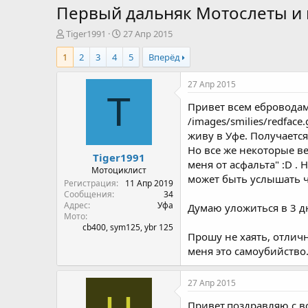
Первый дальняк Мотослеты и 
А
Д
Tiger1991
27 Апр 2015
в
а
1
2
3
4
5
Вперёд
т
т
о
а
р
н
27 Апр 2015
т
а
T
Привет всем еброводам
е
ч
м
а
/images/smilies/redfac
ы
л
живу в Уфе. Получается
а
Но все же некоторые в
Tiger1991
меня от асфальта" :D .
Мотоциклист
может быть услышать ч
Регистрация
11 Апр 2019
Сообщения
34
Адрес
Уфа
Думаю уложиться в 3 дн
Мото
cb400, sym125, ybr 125
Прошу не хаять, отличн
меня это самоубийство
27 Апр 2015
Привет,поздравляю с вс