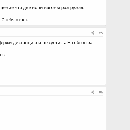
ущение что две ночи вагоны разгружал.
С тебя отчет.
#5
Держи дистанцию и не суетись. На обгон за
ык.
#6