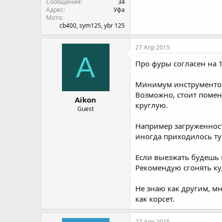
Сообщения
34
Адрес
Уфа
Мото
cb400, sym125, ybr 125
27 Апр 2015
A
Про фуры согласен на 1
Минимум инструментов 
Возможно, стоит помен
Aikon
круглую.
Guest
Например загруженность
иногда приходилось ту
Если выезжать будешь п
Рекомендую сгонять ку
Не знаю как другим, мн
как корсет.
27 Апр 2015