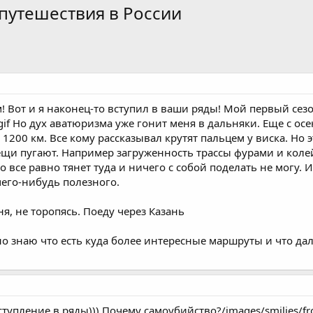
путешествия в России
! Вот и я наконец-то вступил в ваши ряды! Мой первый сезо
e.gif Но дух аватюризма уже гонит меня в дальняки. Еще с о
 1200 км. Все кому рассказывал крутят пальцем у виска. Но э
ещи пугают. Например загруженность трассы фурами и кол
 Но все равно тянет туда и ничего с собой поделать не мог
его-нибудь полезного.
я, не торопясь. Поеду через Казань
о знаю что есть куда более интересные маршруты и что дал
.
тупление в ряды))) Почему самоубийство?/images/smilies/fro