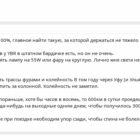
00%, главное найти такую, за которой держаться не тяжело
у YBR в штатном бардачке есть, но он не очень.
ять лампу на 55W или фару на круглую. Лично мне света не
 трассы фурами и колейность В том году через Уфу (и Ульян
пить за колонной. Колейность не заметил.
ораньше, хотя бы часов в восемь, то 600км в сутки проедешь
да-нибудь на выходные одним днем, чтобы получилось 300-
е при поездке необходим упор сзади, чтобы спина не болел