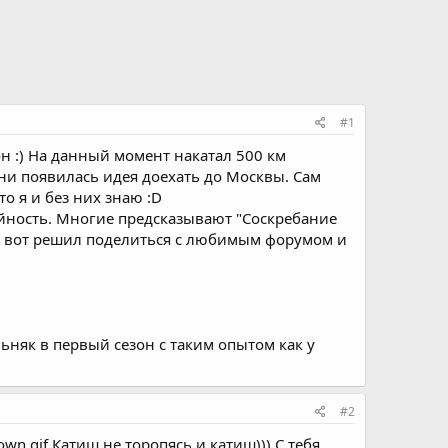
#1
н :) На данный момент накатал 500 км
сени появилась идея доехать до Москвы. Сам
то я и без них знаю :D
ейность. Многие предсказывают "Соскребание
у. И вот решил поделиться с любимым форумом и
ьняк в первый сезон с таким опытом как у
#2
wn.gif Катиш не торопясь и катиш))) С тебя