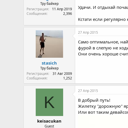
Тру байкер
Удачи. И отдыхай почащ
Регистрация
11 Апр 2019
Сообщения
2,396
Кстати если регулярно 
27 Апр 2015
Само оптимальное, найд
фурой в слепую не ход
Они очень хороше счит
stasich
Тру байкер
Регистрация
31 Авг 2009
Сообщения
1,252
27 Апр 2015
K
В добрый путь!
Жилетку "дорожную" яр
Или вот таким девайсо
keisacukan
Guest