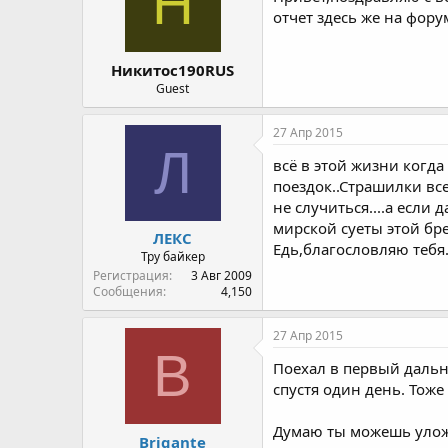
Н
отчет здесь же на фору
Никитос190RUS
Guest
27 Апр 2015
Л
всё в этой жизни когда
поездок..Страшилки все
не случиться....а если 
мирской суеты этой бре
ЛЕКС
Едь,благословляю тебя...
Тру байкер
Регистрация
3 Авг 2009
Сообщения
4,150
27 Апр 2015
B
Поехал в первый дальня
спустя один день. Тоже 
Думаю ты можешь уложи
Brigante