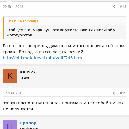
22 Янв 2013
#14
Chainik написал(а):
.В общем,этот маршрут похоже уже становится классикой у
мототуристов.
Раз ты это говоришь, думаю, ты много прочитал об этом
тракте. Вот одна из ссылок, на всякий...
http://old.mototravel.info/Volf/745.htm
KAIN77
K
Guest
12 Фев 2013
#15
загран паспорт нужен я так понимаю.мне с тобой ни как
не получается.
Прапор
П