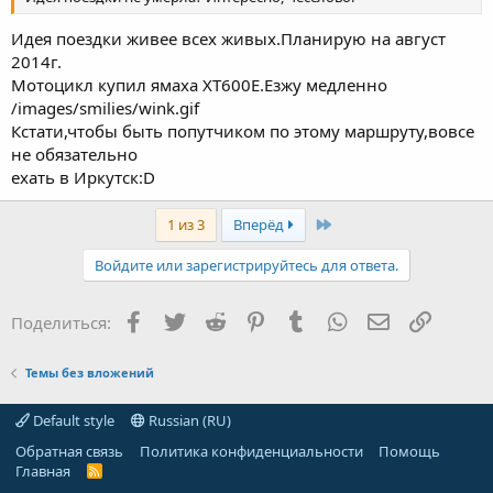
Идея поездки живее всех живых.Планирую на август
2014г.
Мотоцикл купил ямаха XT600E.Езжу медленно
/images/smilies/wink.gif
Кстати,чтобы быть попутчиком по этому маршруту,вовсе
не обязательно
ехать в Иркутск:D
Last
1 из 3
Вперёд
Войдите или зарегистрируйтесь для ответа.
Facebook
Twitter
Reddit
Pinterest
Tumblr
WhatsApp
Электронная
Ссылка
Поделиться:
Темы без вложений
Default style
Russian (RU)
Обратная связь
Политика конфиденциальности
Помощь
Главная
R
S