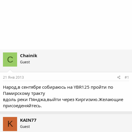
Chainik
C
Guest
21 Янв 2013
#1
Народ,в сентябре собираюсь на YBR125 пройти по
Памирскому тракту
вдоль реки Пянджа,выйти через Киргизию.Желающие
присоеденяйтесь.
KAIN77
K
Guest