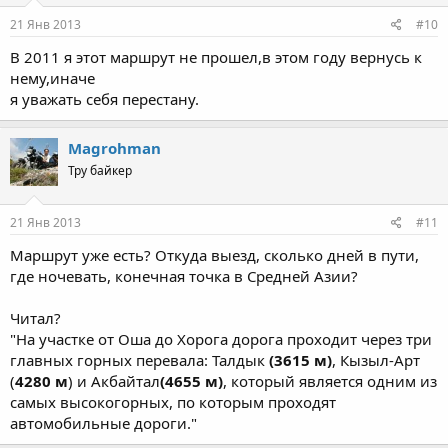
21 Янв 2013
#10
В 2011 я этот маршрут не прошел,в этом году вернусь к
нему,иначе
я уважать себя перестану.
Magrohman
Тру байкер
21 Янв 2013
#11
Маршрут уже есть? Откуда выезд, сколько дней в пути,
где ночевать, конечная точка в Средней Азии?
Читал?
"На участке от Оша до Хорога дорога проходит через три
главных горных перевала: Талдык
(3615 м)
, Кызыл-Арт
(
4280 м
) и Акбайтал
(4655 м)
, который является одним из
самых высокогорных, по которым проходят
автомобильные дороги."