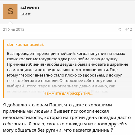
schwein
S
Guest
21 Янв 2013
#12
slonikus написал(а):
Был прецедент пренеприятнейший, когда попутчик на глазах
своих коллег-мототуристов два раза побил свою девушку.
Причины избиения - якобы девушка была виновата в царапине
на мотоцикле и потере детальки от мотоэкипировки. Ещё
этому "герою" внезапно стало плохо со здоровьем, и вокруг
него все бегали и прыгали. Осторожнее себе попутчиков
выбирай. Этого "героя" многие знали давно и лично, как
вполне адекватного и здорового человека! И вот как
Нажмите для раскрытия...
обернулось. А ты через интернет ищешь попутчиков.
Я добавлю к словам Паши, что даже с хорошими
приличными людьми бывает психологическая
невосместимость, которая на третий день поездки даст о
себе знать. Я знаю, сколько с каждым из своих друзей я
могу общаться без ругани. Что касается длинный