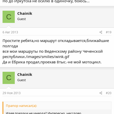
Но до Иркутска не осилю в одиночку, боюсь...
Chainik
C
Guest
6 Авг 2013
#19
Простите ребята,но маршрут откладывается,ближайшие
полгода
все мои маршруты по Веденскому району Чеченской
республики./images/smilies/wink.gif
Да и Ёбрика продал,проехав 8тыс.-не мой мотоцикл.
Chainik
C
Guest
29 Ноя 2013
#20
Прапор написал(а):
Идея поездки не умерла? Интересно, чесслово.