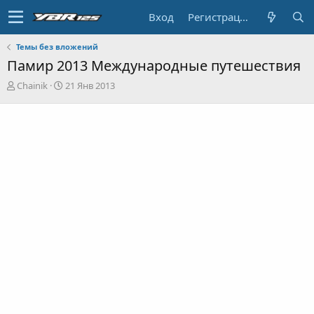
Вход
Регистрация
Темы без вложений
Памир 2013 Международные путешествия
А
Д
Chainik
21 Янв 2013
в
а
т
т
о
а
р
н
т
а
е
ч
м
а
ы
л
а