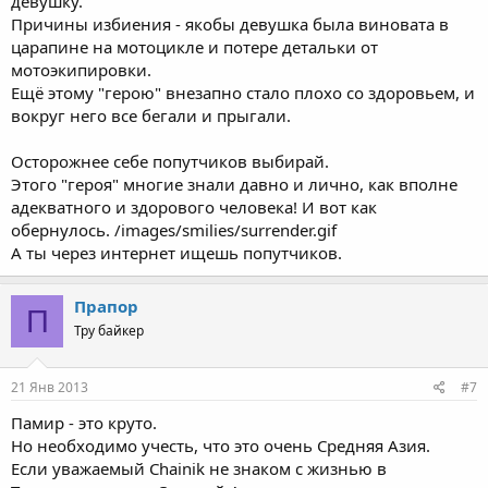
девушку.
Причины избиения - якобы девушка была виновата в
царапине на мотоцикле и потере детальки от
мотоэкипировки.
Ещё этому "герою" внезапно стало плохо со здоровьем, и
вокруг него все бегали и прыгали.
Осторожнее себе попутчиков выбирай.
Этого "героя" многие знали давно и лично, как вполне
адекватного и здорового человека! И вот как
обернулось. /images/smilies/surrender.gif
А ты через интернет ищешь попутчиков.
Прапор
П
Тру байкер
21 Янв 2013
#7
Памир - это круто.
Но необходимо учесть, что это очень Средняя Азия.
Если уважаемый Chainik не знаком с жизнью в