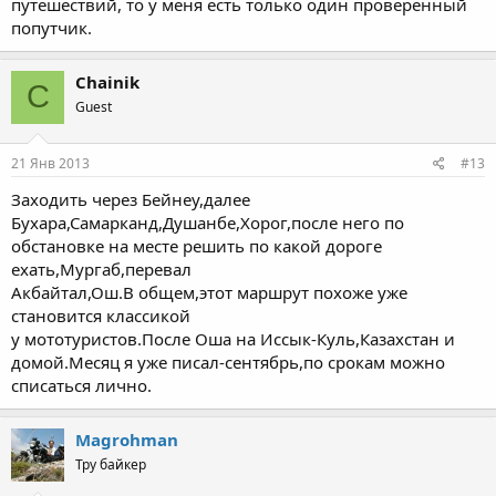
путешествий, то у меня есть только один проверенный
попутчик.
Chainik
C
Guest
21 Янв 2013
#13
Заходить через Бейнеу,далее
Бухара,Самарканд,Душанбе,Хорог,после него по
обстановке на месте решить по какой дороге
ехать,Мургаб,перевал
Акбайтал,Ош.В общем,этот маршрут похоже уже
становится классикой
у мототуристов.После Оша на Иссык-Куль,Казахстан и
домой.Месяц я уже писал-сентябрь,по срокам можно
списаться лично.
Magrohman
Тру байкер