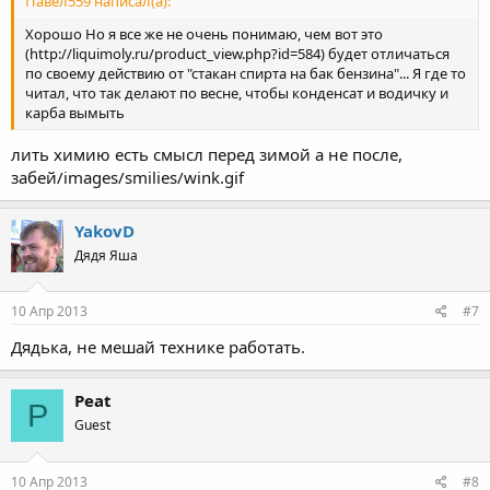
Павел559 написал(а):
Хорошо Но я все же не очень понимаю, чем вот это
(http://liquimoly.ru/product_view.php?id=584) будет отличаться
по своему действию от "стакан спирта на бак бензина"... Я где то
читал, что так делают по весне, чтобы конденсат и водичку и
карба вымыть
лить химию есть смысл перед зимой а не после,
забей/images/smilies/wink.gif
YakovD
Дядя Яша
10 Апр 2013
#7
Дядька, не мешай технике работать.
Peat
P
Guest
10 Апр 2013
#8