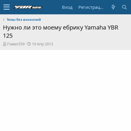
Вход
Регистрация
Темы без вложений
Нужно ли это моему ебрику Yamaha YBR
125
А
Д
Павел559
10 Апр 2013
в
а
т
т
о
а
р
н
т
а
е
ч
м
а
ы
л
а