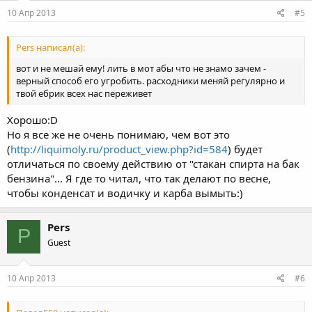
10 Апр 2013
#5
Pers написал(а):
вот и не мешай ему! лить в мот абы что не знамо зачем -
верный способ его угробить. расходники меняй регулярно и
твой ебрик всех нас переживет
Хорошо:D
Но я все же не очень понимаю, чем вот это
(
http://liquimoly.ru/product_view.php?id=584
) будет
отличаться по своему действию от "стакан спирта на бак
бензина"... Я где то читал, что так делают по весне,
чтобы конденсат и водичку и карба вымыть:)
Pers
P
Guest
10 Апр 2013
#6