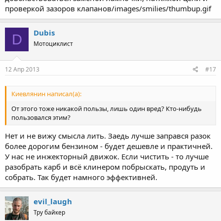
проверкой зазоров клапанов/images/smilies/thumbup.gif
Dubis
D
Мотоциклист
12 Апр 2013
#17
Киевлянин написал(а):
От этого тоже никакой пользы, лишь один вред? Кто-нибудь
пользовался этим?
Нет и не вижу смысла лить. Заедь лучше заправся разок
более дорогим бензином - будет дешевле и практичней.
У нас не инжекторный движок. Если чистить - то лучше
разобрать карб и всё клинером побрыскать, продуть и
собрать. Так будет намного эффективней.
evil_laugh
Тру байкер