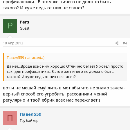
профилактики.. В этом же ничего не должно быть
такого? И хуже ведь от них не станет?
Pers
P
Guest
10 Апр 2013
#4
Павел559 написал(а):
Да нет...Вроде все с ним хорошо Отлично бегает Я хотел просто
так- для профилактики.. В этом же ничего не должно быть
такого? И хуже ведь от них не станет?
вот и не мешай ему! лить в мот абы что не знамо зачем -
верный способ его угробить. расходники меняй
регулярно и твой ебрик всех нас переживет:)
Павел559
П
Тру байкер