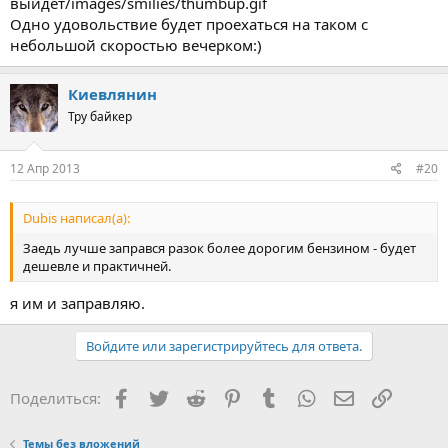
выйдет/images/smilies/thumbup.gif
Одно удовольствие будет проехаться на таком с
небольшой скоростью вечерком:)
Киевлянин
Тру байкер
12 Апр 2013
#20
Dubis написал(а):
Заедь лучше заправся разок более дорогим бензином - будет
дешевле и практичней.
я им и заправляю.
Войдите или зарегистрируйтесь для ответа.
Facebook
Twitter
Reddit
Pinterest
Tumblr
WhatsApp
Электронная
Ссылка
Поделиться:
Темы без вложений