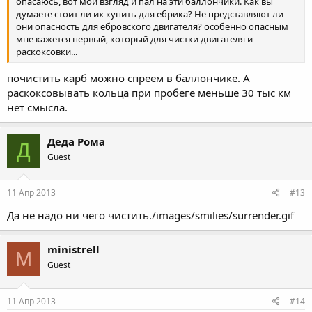
опасаюсь, вот мой взгляд и пал на эти баллончики. Как вы
думаете стоит ли их купить для ебрика? Не представляют ли
они опасность для ебровского двигателя? особенно опасным
мне кажется первый, который для чистки двигателя и
раскоксовки...
почистить карб можно спреем в баллончике. А
раскоксовывать кольца при пробеге меньше 30 тыс км
нет смысла.
Деда Рома
Д
Guest
11 Апр 2013
#13
Да не надо ни чего чистить./images/smilies/surrender.gif
ministrell
M
Guest
11 Апр 2013
#14