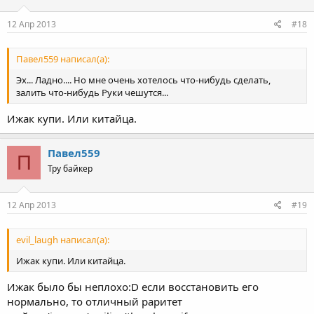
12 Апр 2013
#18
Павел559 написал(а):
Эх... Ладно.... Но мне очень хотелось что-нибудь сделать,
залить что-нибудь Руки чешутся...
Ижак купи. Или китайца.
Павел559
П
Тру байкер
12 Апр 2013
#19
evil_laugh написал(а):
Ижак купи. Или китайца.
Ижак было бы неплохо:D если восстановить его
нормально, то отличный раритет