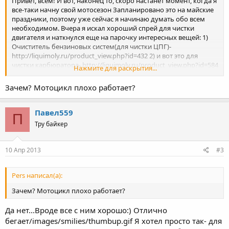
Привет, всем! И вот, наконец то, скоро настанет момент, когда я
все-таки начну свой мотосезон Запланировано это на майские
праздники, поэтому уже сейчас я начинаю думать обо всем
необходимом. Вчера я искал хороший спрей для чистки
двигателя и наткнулся еще на парочку интересных вещей: 1)
Очиститель бензиновых систем(для чистки ЦПГ)-
http://liquimoly.ru/product_view.php?id=432 2) и вот это для
чистки карбюратора- http://liquimoly.ru/product_view.php?id=584
Нажмите для раскрытия...
Езжу я на ебре на даче и заправляю его на сельской заправке,
поэтому за качество бензина я немного опасаюсь, вот мой
Зачем? Мотоцикл плохо работает?
взгляд и пал на эти баллончики. Как вы думаете стоит ли их
купить для ебрика? Не представляют ли они опасность для
ебровского двигателя? особенно опасным мне кажется
Павел559
П
первый, который для чистки двигателя и раскоксовки...
Тру байкер
10 Апр 2013
#3
Pers написал(а):
Зачем? Мотоцикл плохо работает?
Да нет...Вроде все с ним хорошо:) Отлично
бегает/images/smilies/thumbup.gif Я хотел просто так- для