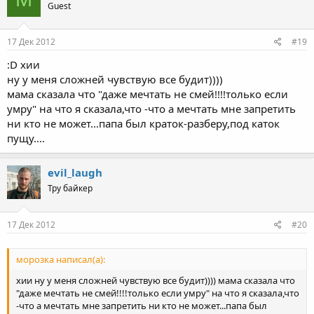
Guest
17 Дек 2012
#19
:D хии
ну у меня сложней чувствую все будит))))
мама сказала что "даже мечтать не смей!!!!только если
умру" на что я сказала,что -что а мечтать мне запретить
ни кто не может...папа был краток-разберу,под каток
пущу....
evil_laugh
Тру байкер
17 Дек 2012
#20
морозка написал(а):
хии ну у меня сложней чувствую все будит)))) мама сказала что
"даже мечтать не смей!!!!только если умру" на что я сказала,что
-что а мечтать мне запретить ни кто не может...папа был