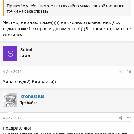
Привет! А у тебя на моте нет случайно маааленькой вмятинки-
точки на баке справа?
Честно, не знаю даже)))))) на сколько помню нет. Друг
ездил тоже без прав и документов))))В городе этот мот не
светился.
Sobol
S
Guest
4 Дек 2012
#6
Здрав будь!) Вливайся))
kronastius
Тру байкер
4 Дек 2012
#7
поздравляю!