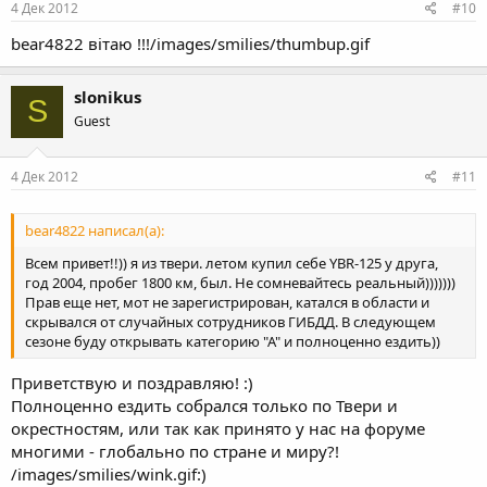
4 Дек 2012
#10
bear4822 вітаю !!!/images/smilies/thumbup.gif
slonikus
S
Guest
4 Дек 2012
#11
bear4822 написал(а):
Всем привет!!)) я из твери. летом купил себе YBR-125 у друга,
год 2004, пробег 1800 км, был. Не сомневайтесь реальный)))))))
Прав еще нет, мот не зарегистрирован, катался в области и
скрывался от случайных сотрудников ГИБДД. В следующем
сезоне буду открывать категорию "А" и полноценно ездить))
Приветствую и поздравляю! :)
Полноценно ездить собрался только по Твери и
окрестностям, или так как принято у нас на форуме
многими - глобально по стране и миру?!
/images/smilies/wink.gif:)