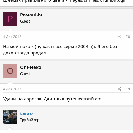
Шлемак правильного цвета /images/smilies/thumbup.gif
РоманЫч
Р
Guest
4 Дек 2012
#8
На мой похож (ну как и все серые 2004г))). Я его без
доков тогда продал.
Oni-Neko
O
Guest
4 Дек 2012
#9
Удачи на дорогах. Длинных путешествий etc.
taras-l
Тру байкер