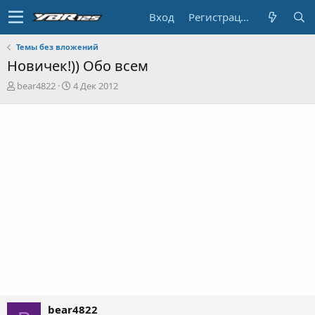
Вход
Регистрация
Темы без вложений
Новичек!)) Обо всем
А
Д
bear4822
4 Дек 2012
в
а
т
т
о
а
р
н
т
а
е
ч
м
а
ы
л
а
bear4822