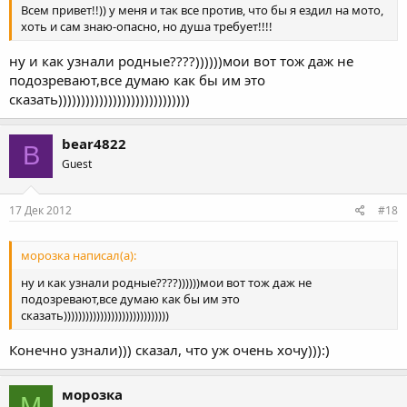
Всем привет!!)) у меня и так все против, что бы я ездил на мото,
хоть и сам знаю-опасно, но душа требует!!!!
ну и как узнали родные????))))))мои вот тож даж не
подозревают,все думаю как бы им это
сказать)))))))))))))))))))))))))))))
bear4822
B
Guest
17 Дек 2012
#18
морозка написал(а):
ну и как узнали родные????))))))мои вот тож даж не
подозревают,все думаю как бы им это
сказать)))))))))))))))))))))))))))))
Конечно узнали))) сказал, что уж очень хочу))):)
морозка
М