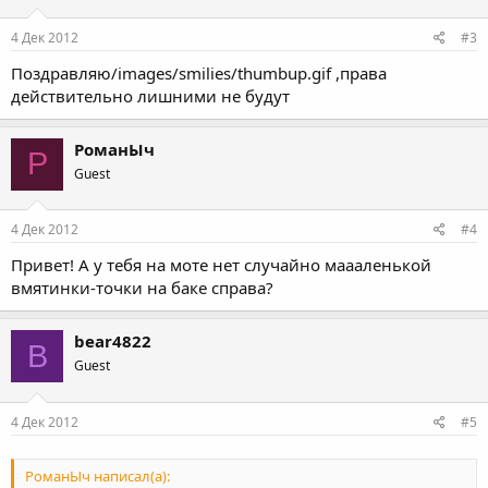
4 Дек 2012
#3
Поздравляю/images/smilies/thumbup.gif ,права
действительно лишними не будут
РоманЫч
Р
Guest
4 Дек 2012
#4
Привет! А у тебя на моте нет случайно маааленькой
вмятинки-точки на баке справа?
bear4822
B
Guest
4 Дек 2012
#5
РоманЫч написал(а):