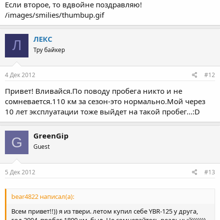
Если второе, то вдвойне поздравляю!
/images/smilies/thumbup.gif
ЛЕКС
Л
Тру байкер
4 Дек 2012
#12
Привет! Вливайся.По поводу пробега никто и не
сомневается.110 км за сезон-это нормально.Мой через
10 лет эксплуатации тоже выйдет на такой пробег...:D
GreenGip
G
Guest
5 Дек 2012
#13
bear4822 написал(а):
Всем привет!!)) я из твери. летом купил себе YBR-125 у друга,
год 2004, пробег 1800 км, был. Не сомневайтесь реальный)))))))