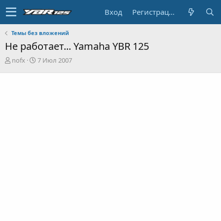
Вход
Регистрация
Темы без вложений
Не работает... Yamaha YBR 125
А
Д
nofx
7 Июл 2007
в
а
т
т
о
а
р
н
т
а
е
ч
м
а
ы
л
а