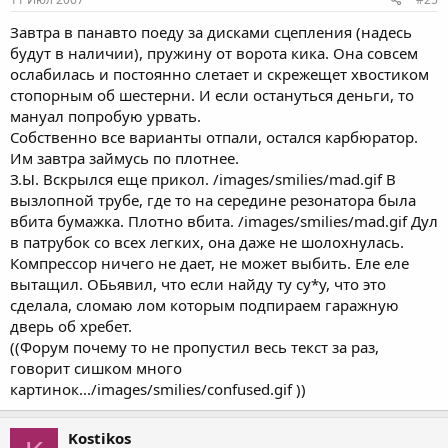
Завтра в панавто поеду за дисками сцепления (надесь
будут в наличии), пружину от ворота кика. Она совсем
ослабилась и постоянно слетает и скрежещет хвостиком
стопорным об шестерни. И если остануться деньги, то
мануал попробую урвать.
Собственно все варианты отпали, остался карбюратор.
Им завтра займусь по плотнее.
З.Ы. Вскрылся еще прикол. /images/smilies/mad.gif В
вызлопной трубе, где то на середине резонатора была
вбита бумажка. Плотно вбита. /images/smilies/mad.gif Дул
в патрубок со всех легких, она даже не шолохнулась.
Компрессор ничего не дает, не может выбить. Еле еле
вытащил. ОБьявил, что если найду ту су*у, что это
сделала, сломаю лом которым подпираем гаражную
дверь об хребет.
((Форум почему то не пропустил весь текст за раз,
говорит сишком много
картинок.../images/smilies/confused.gif ))
Kostikos