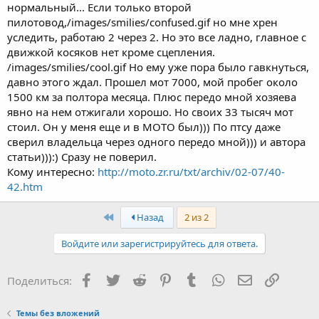
нормальный... Если только второй
пилотовод,/images/smilies/confused.gif но мне хрен
уследить, работаю 2 через 2. Но это все ладно, главное с
движкой косяков нет кроме сцепления.
/images/smilies/cool.gif Но ему уже пора было гавкнуться,
давно этого ждал. Прошел мот 7000, мой пробег около
1500 км за полтора месяца. Плюс передо мной хозяева
явно на нем отжигали хорошо. Но своих 33 тысяч мот
стоил. Он у меня еще и в МОТО был))) По птсу даже
сверил владельца через одного передо мной))) и автора
статьи))):) Сразу не поверил.
Кому интересно:
http://moto.zr.ru/txt/archiv/02-07/40-
42.htm
First
Назад
2 из 2
Войдите или зарегистрируйтесь для ответа.
Facebook
Twitter
Reddit
Pinterest
Tumblr
WhatsApp
Электронная
Ссылка
Поделиться:
Темы без вложений