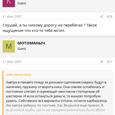
K
Guest
11 Июл 2007
#26
Слушай, а ты никому дорогу не перебегал ? Такое
ощущение что кто-то тебе мстит.
МОТОМАНЫЧ
М
Guest
11 Июл 2007
#27
nofx написал(а):
Завтра в панавто поеду за дисками сцепления (надесь будут в
наличии), пружину от ворота кика. Она совсем ослабилась и
постоянно слетает и скрежещет хвостиком стопорным об
шестерни. И если остануться деньги, то мануал попробую
урвать. Собственно все варианты отпали, остался карбюратор.
Им завтра займусь по плотнее. З.Ы. Вскрылся еще прикол. В
вызлопной трубе, где то на середине резонатора была вбита
бумажка. Плотно вбита. Дул в патрубок со всех легких, она