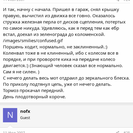
И так, начну с начала. Пришел в гараж, снял крышку
правую, вычистил из движка все говно. Оказалось
стружка железная перла от дисков сцепления, потертых
по самое никуда. Удивляюсь, как я перед тем как ебр
встал, доехал из зеленограда до коломенской.
/images/smilies/confused.gif
Поршень ходит, нормально, не заклиненный.:)
Коленвал тоже в не клиненный, ибо с колесом все в
порядке, и при провороте кика на передаче колесо
двигается.:) (Знающий человек сказал все нормально.
Сам я не силен. )
С нечего делать весь мот отдраил до зеркального блеска.
По приколу подтянул цепь, уже от нечего делать.
Тормоз прокачал передний.
День плодотворный короче.
nofx
N
Guest
11 Июл 2007
#25