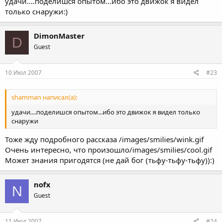
удачи....поделишся опытом...ибо это движок я видел
только снаружи:)
DimonMaster
D
Guest
10 Июл 2007
#23
shamman написал(а):
удачи....поделишся опытом...ибо это движок я видел только
снаружи
Тоже жду подробного рассказа /images/smilies/wink.gif
Очень интересно, что произошло/images/smilies/cool.gif
Может знания пригодятся (не дай бог (тьфу-тьфу-тьфу)):)
nofx
N
Guest
11 Июл 2007
#24