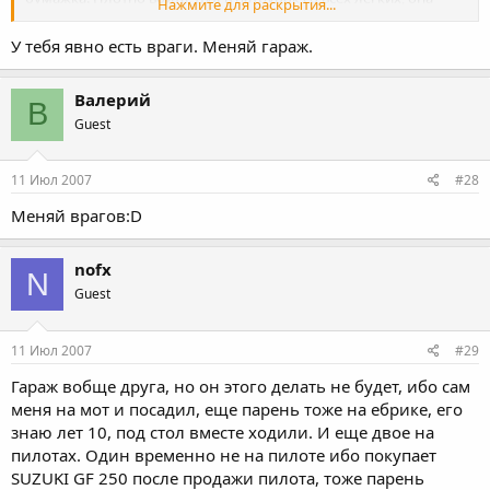
Нажмите для раскрытия...
даже не шолохнулась. Компрессор ничего не дает, не может
выбить. Еле еле вытащил. ОБьявил, что если найду ту су*у, что
У тебя явно есть враги. Меняй гараж.
это сделала, сломаю лом которым подпираем гаражную дверь
об хребет. ((Форум почему то не пропустил весь текст за раз,
говорит сишком много картинок... ))
Валерий
В
Guest
11 Июл 2007
#28
Меняй врагов:D
nofx
N
Guest
11 Июл 2007
#29
Гараж вобще друга, но он этого делать не будет, ибо сам
меня на мот и посадил, еще парень тоже на ебрике, его
знаю лет 10, под стол вместе ходили. И еще двое на
пилотах. Один временно не на пилоте ибо покупает
SUZUKI GF 250 после продажи пилота, тоже парень