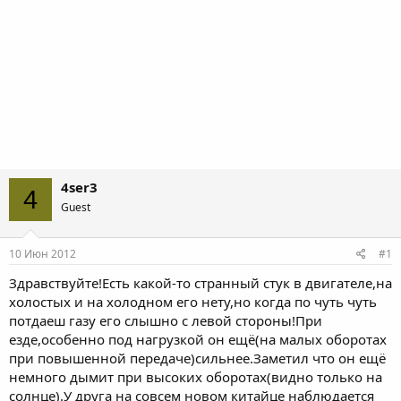
4ser3
4
Guest
10 Июн 2012
#1
Здравствуйте!Есть какой-то странный стук в двигателе,на
холостых и на холодном его нету,но когда по чуть чуть
потдаеш газу его слышно с левой стороны!При
езде,особенно под нагрузкой он ещё(на малых оборотах
при повышенной передаче)сильнее.Заметил что он ещё
немного дымит при высоких оборотах(видно только на
солнце).У друга на совсем новом китайце наблюдается