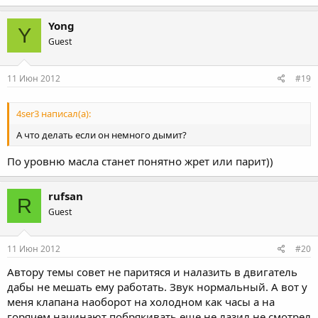
Yong
Y
Guest
11 Июн 2012
#19
4ser3 написал(а):
А что делать если он немного дымит?
По уровню масла станет понятно жрет или парит))
rufsan
R
Guest
11 Июн 2012
#20
Автору темы совет не паритяся и налазить в двигатель
дабы не мешать ему работать. Звук нормальный. А вот у
меня клапана наоборот на холодном как часы а на
горячем начинают побрякивать еще не лазил не смотрел