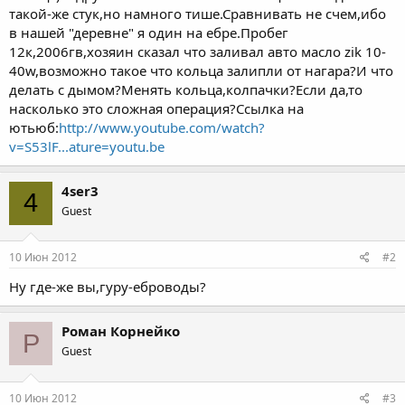
такой-же стук,но намного тише.Сравнивать не счем,ибо
в нашей "деревне" я один на ебре.Пробег
12к,2006гв,хозяин сказал что заливал авто масло zik 10-
40w,возможно такое что кольца залипли от нагара?И что
делать с дымом?Менять кольца,колпачки?Если да,то
насколько это сложная операция?Ссылка на
ютьюб:
http://www.youtube.com/watch?
v=S53lF...ature=youtu.be
4ser3
4
Guest
10 Июн 2012
#2
Ну где-же вы,гуру-еброводы?
Роман Корнейко
Р
Guest
10 Июн 2012
#3