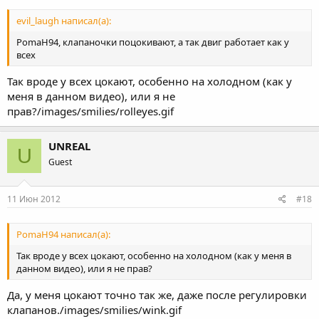
evil_laugh написал(а):
PomaH94, клапаночки поцокивают, а так двиг работает как у
всех
Так вроде у всех цокают, особенно на холодном (как у
меня в данном видео), или я не
прав?/images/smilies/rolleyes.gif
UNREAL
U
Guest
11 Июн 2012
#18
PomaH94 написал(а):
Так вроде у всех цокают, особенно на холодном (как у меня в
данном видео), или я не прав?
Да, у меня цокают точно так же, даже после регулировки
клапанов./images/smilies/wink.gif