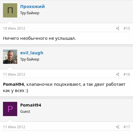
Прохожий
П
Тру байкер
10 Июн 2012
#15
Ничего необычного не услышал.
evil_laugh
Тру байкер
11 Июн 2012
#16
PomaH94
, клапаночки поцокивают, а так двиг работает
как у всех :)
PomaH94
P
Guest
11 Июн 2012
#17