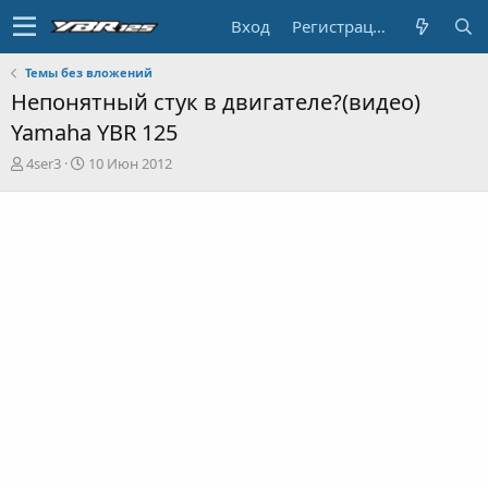
Вход
Регистрация
Темы без вложений
Непонятный стук в двигателе?(видео)
Yamaha YBR 125
А
Д
4ser3
10 Июн 2012
в
а
т
т
о
а
р
н
т
а
е
ч
м
а
ы
л
а