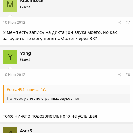
Macintosh
M
Guest
10 Июн 2012
#7
У меня есть запись на диктафон звука моего, но как
загрузить не могу понять.Может через ВК?
Yong
Y
Guest
10 Июн 2012
#8
PomaH94 написал(а):
По-моему сильно странных звуков нет
+1.
тоже ничего подозриетльного не услышал.
4ser3