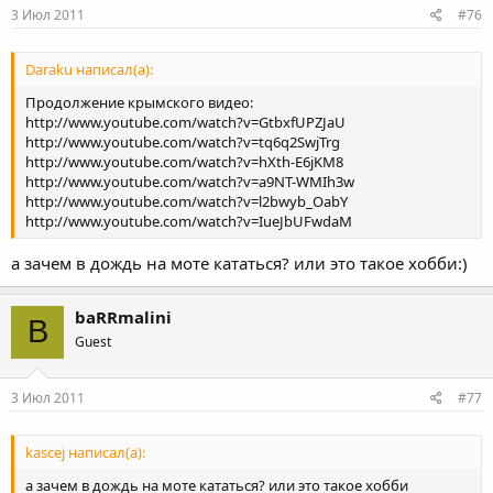
3 Июл 2011
#76
Daraku написал(а):
Продолжение крымского видео:
http://www.youtube.com/watch?v=GtbxfUPZJaU
http://www.youtube.com/watch?v=tq6q2SwjTrg
http://www.youtube.com/watch?v=hXth-E6jKM8
http://www.youtube.com/watch?v=a9NT-WMIh3w
http://www.youtube.com/watch?v=l2bwyb_OabY
http://www.youtube.com/watch?v=IueJbUFwdaM
а зачем в дождь на моте кататься? или это такое хобби:)
baRRmalini
B
Guest
3 Июл 2011
#77
kascej написал(а):
а зачем в дождь на моте кататься? или это такое хобби