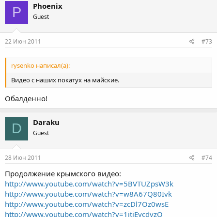
Phoenix
P
Guest
22 Июн 2011
#73
rysenko написал(а):
Видео с наших покатух на майские.
Обалденно!
Daraku
D
Guest
28 Июн 2011
#74
Продолжение крымского видео:
http://www.youtube.com/watch?v=5BVTUZpsW3k
http://www.youtube.com/watch?v=w8A67Q80Ivk
http://www.youtube.com/watch?v=zcDl7Oz0wsE
http://www.youtube.com/watch?v=1itiEycdvzQ