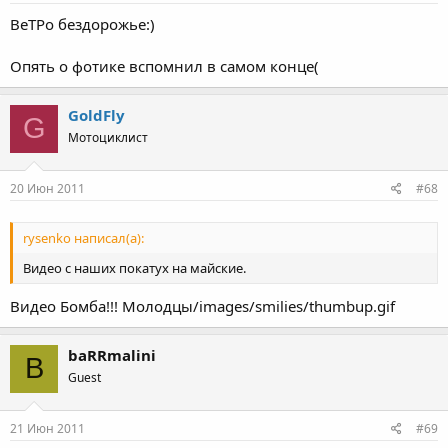
ВеТРо бездорожье:)
Опять о фотике вспомнил в самом конце(
GoldFly
G
Мотоциклист
20 Июн 2011
#68
rysenko написал(а):
Видео с наших покатух на майские.
Видео Бомба!!! Молодцы/images/smilies/thumbup.gif
baRRmalini
B
Guest
21 Июн 2011
#69