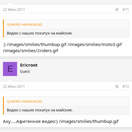
22 Июн 2011
#71
rysenko написал(а):
Видео с наших покатух на майские.
:) /images/smilies/thumbup.gif /images/smilies/moto3.gif
/images/smilies/2riders.gif
Ericroot
E
Guest
22 Июн 2011
#72
rysenko написал(а):
Видео с наших покатух на майские.
Аху.....Афигенное видео:) /images/smilies/thumbup.gif