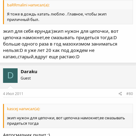
baRRmalini написал(а):
Я тоже в дождь катать люблю . Главное, чтобы экип
приличный был.
экип для себя ерунда:)экип нужон для цепочки, вот
цепочка намокнет,ее смазывать придеться тогда:D
больше одного раза в год мазохизмом заниматься
нельзя:D я уже лет 20 как под дождем не
катаю,старый,вдруг еще растаю:D
Daraku
D
Guest
4 Июл 2011
#80
kascej написал(а):
экип нужон для цепочки, вот цепочка намокнет,ее смазывать
придеться тогда
Автосмазчик рулит :)