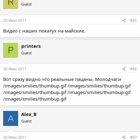
R
Guest
20 Июн 2011
#65
Видео с наших покатух на майские.
printers
P
Guest
20 Июн 2011
#66
Вот сразу видно что реальные пацаны. Молодчаги
/images/smilies/thumbup.gif /images/smilies/thumbup.gif
/images/smilies/thumbup.gif /images/smilies/thumbup.gif
/images/smilies/thumbup.gif
Alex_B
A
Guest
20 Июн 2011
#67