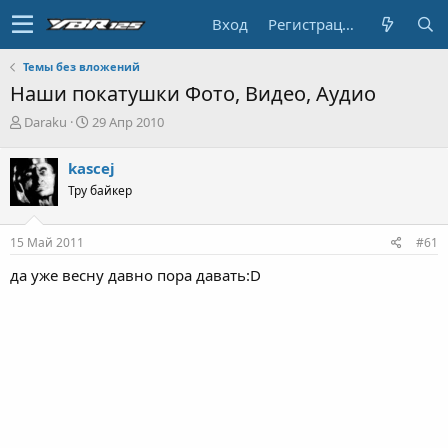
Вход
Регистрация
Темы без вложений
Наши покатушки Фото, Видео, Аудио
А
Д
Daraku
29 Апр 2010
в
а
т
т
kascej
о
а
Тру байкер
р
н
т
а
е
ч
15 Май 2011
#61
м
а
ы
л
да уже весну давно пора давать:D
а