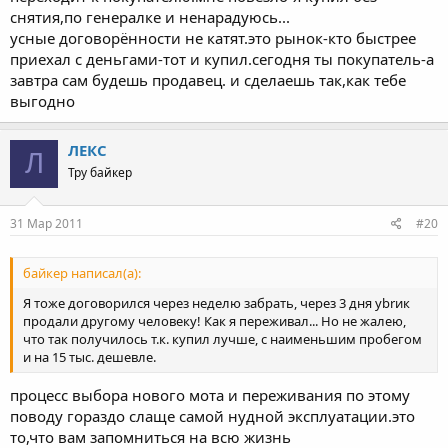
снятия,по генералке и ненарадуюсь...
усные договорённости не катят.это рынок-кто быстрее
приехал с деньгами-тот и купил.сегодня ты покупатель-а
завтра сам будешь продавец. и сделаешь так,как тебе
выгодно
ЛЕКС
Л
Тру байкер
31 Мар 2011
#20
байкер написал(а):
Я тоже договорился через неделю забрать, через 3 дня ybrик
продали другому человеку! Как я переживал... Но не жалею,
что так получилось т.к. купил лучше, с наименьшим пробегом
и на 15 тыс. дешевле.
процесс выбора нового мота и переживания по этому
поводу гораздо слаще самой нудной эксплуатации.это
то,что вам запомниться на всю жизнь