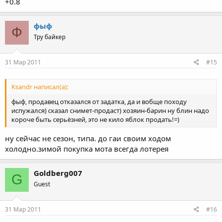
+0.8
фыф
Ф
Тру байкер
31 Мар 2011
#15
Ksandr написал(а):
фыф, продавец отказался от задатка, да и вобще походу
испужался) сказал снимет-продаст) хозяин-барин ну блин надо
короче быть серьёзней, это не кило яблок продать!=)
ну сейчас не сезон, типа. до гаи своим ходом
холодно.зимой покупка мота всегда лотерея
Goldberg007
G
Guest
31 Мар 2011
#16