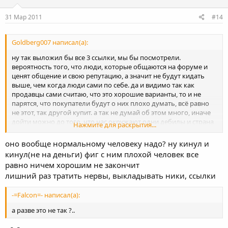
31 Мар 2011
#14
Goldberg007 написал(а):
ну так выложил бы все 3 ссылки, мы бы посмотрели.
вероятность того, что люди, которые общаются на форуме и
ценят общение и свою репутацию, а значит не будут кидать
выше, чем когда люди сами по себе. да и видимо так как
продавцы сами считаю, что это хорошие варианты, то и не
парятся, что покупатели будут о них плохо думать, всё равно
не этот, так другой купит. а так не думай об этом много, иначе
дойти можно до того, что нас окружают одни дебилы и страна
Нажмите для раскрытия...
у нас варварская и кругом коррупция и пора из неё валить) так
что считай, что это банальный опыт жизненный и не забудь,
оно вообще нормальному человеку надо? ну кинул и
что если так люди продают технику, значит так же они за ней и
кинул(не на деньги) фиг с ним плохой человек все
следили скорее всего, считай, что тебе ещё повезло...
равно ничем хорошим не закончит
лишний раз тратить нервы, выкладывать ники, ссылки
-=Falcon=- написал(а):
а разве это не так ?..