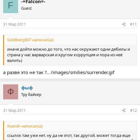
-=Falcon=-
F
Guest
31 Мар 2011
#11
Goldberg007 написал(а):
иначе дойти можно до того, что нас окружают одни дебилы и
страна у нас варварская и кругом коррупция и пора из неё
валить)
а разве это не так ?.. /images/smilies/surrender.gif
фыф
Ф
Тру байкер
31 Мар 2011
#12
Ksandr написал(а):
ссылок там уже нет. ну да не этот, так другой. может тогда еще