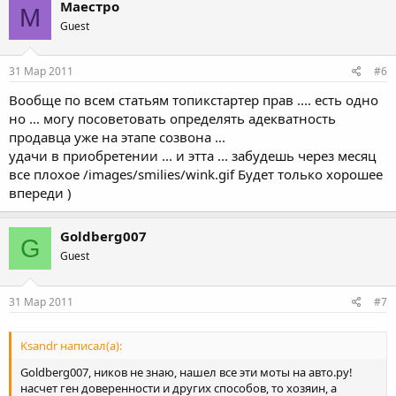
Маестро
М
Guest
31 Мар 2011
#6
Вообще по всем статьям топикстартер прав .... есть одно
но ... могу посоветовать определять адекватность
продавца уже на этапе созвона ...
удачи в приобретении ... и этта ... забудешь через месяц
все плохое /images/smilies/wink.gif Будет только хорошее
впереди )
Goldberg007
G
Guest
31 Мар 2011
#7
Ksandr написал(а):
Goldberg007, ников не знаю, нашел все эти моты на авто.ру!
насчет ген доверенности и других способов, то хозяин, а