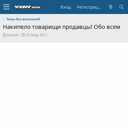
Вход
Регистрация
Темы без вложений
Накипело товарищи продавцы! Обо всем
А
Д
Ksandr
31 Мар 2011
в
а
т
т
о
а
р
н
т
а
е
ч
м
а
ы
л
а