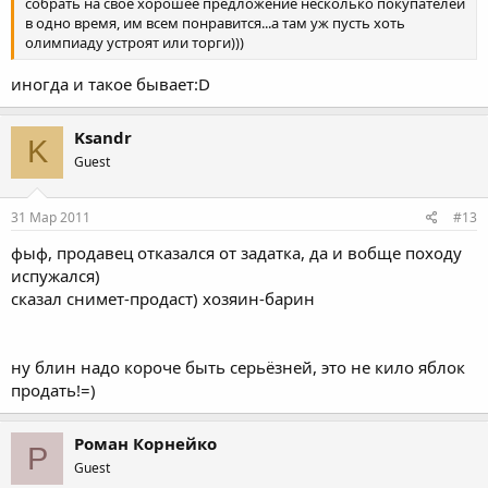
собрать на свое хорошее предложение несколько покупателей
в одно время, им всем понравится...а там уж пусть хоть
олимпиаду устроят или торги)))
иногда и такое бывает:D
Ksandr
K
Guest
31 Мар 2011
#13
фыф, продавец отказался от задатка, да и вобще походу
испужался)
сказал снимет-продаст) хозяин-барин
ну блин надо короче быть серьёзней, это не кило яблок
продать!=)
Роман Корнейко
Р
Guest