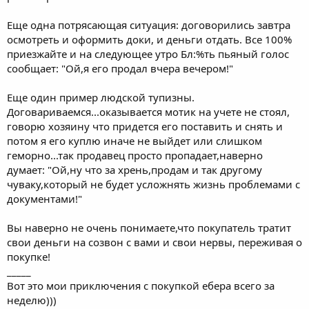
Еще одна потрясающая ситуация: договорились завтра
осмотреть и оформить доки, и деньги отдать. Все 100%
приезжайте и на следующее утро Бл:%ть пьяный голос
сообщает: "Ой,я его продал вчера вечером!"
Еще один пример людской тупизны.
Договариваемся...оказывается мотик на учете не стоял,
говорю хозяину что придется его поставить и снять и
потом я его куплю иначе не выйдет или слишком
геморно...так продавец просто пропадает,наверно
думает: "Ой,ну что за хрень,продам и так другому
чуваку,который не будет усложнять жизнь проблемами с
документами!"
Вы наверно не очень понимаете,что покупатель тратит
свои деньги на созвон с вами и свои нервы, переживая о
покупке!
_____
Вот это мои приключения с покупкой ебера всего за
неделю)))