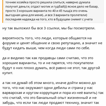
точнее хозяйка просто решила слиться, наверно думала
получит деньги, отдаст мотик и гудбай))) ясное дело не базар,
просто 3 хороших варианта по 40 и 45 тыщ(а это очень
выгодная цена для меня)...и все 3 варианта пролетели)
последняя надежда на того, кто в будущем снимет с учета
ну так выложил бы все 3 ссылки, мы бы посмотрели.
вероятность того, что люди, которые общаются на
форуме и ценят общение и свою репутацию, а значит не
будут кидать выше, чем когда люди сами по себе.
да и видимо так как продавцы сами считаю, что это
хорошие варианты, то и не парятся, что покупатели
будут о них плохо думать, всё равно не этот, так другой
купит.
а так не думай об этом много, иначе дойти можно до
того, что нас окружают одни дебилы и страна у нас
варварская и кругом коррупция и пора из неё валить) так
что считай, что это банальный опыт жизненный и не
забудь, что если так люди продают технику, значит так