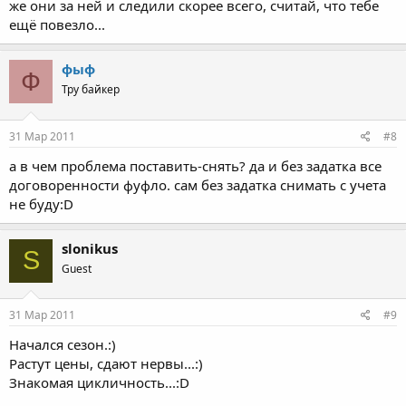
же они за ней и следили скорее всего, считай, что тебе
ещё повезло...
фыф
Ф
Тру байкер
31 Мар 2011
#8
а в чем проблема поставить-снять? да и без задатка все
договоренности фуфло. сам без задатка снимать с учета
не буду:D
slonikus
S
Guest
31 Мар 2011
#9
Начался сезон.:)
Растут цены, сдают нервы...:)
Знакомая цикличность...:D