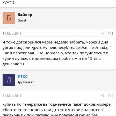
хуже((
байкер
Б
Guest
31 Мар 2011
#18
Я тоже договорился через неделю забрать, через 3 дня
ybrик продали другому человеку!/images/smilies/mad.gif
Как я переживал... Но не жалею, что так получилось т.к.
купил лучше, с наименьшим пробегом и на 15 тыс.
дешевле.:D
ЛЕКС
Л
Тру байкер
31 Мар 2011
#19
купить по генералке выгоднее-весь пакет доков,номера
+безответственность при дтп +отсутствие налога-всё
переходит к покупателю.мне повезло-я купил без