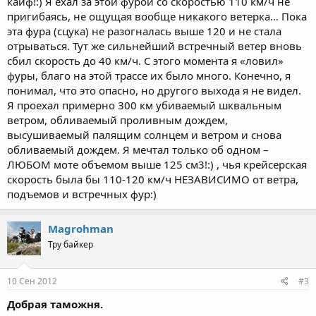
кайф!:) Я ехал за этой фурой со скоростью 110 км/ч не
пригибаясь, не ощущая вообще никакого ветерка… Пока
эта фура (сцука) не разогналась выше 120 и не стала
отрываться. Тут же сильнейший встречный ветер вновь
сбил скорость до 40 км/ч. С этого момента я «ловил»
фуры, благо на этой трассе их было много. Конечно, я
понимал, что это опасно, но другого выхода я не видел.
Я проехал примерно 300 км убиваемый шквальным
ветром, обливаемый проливным дождем,
высушиваемый палящим солнцем и ветром и снова
обливаемый дождем. Я мечтал только об одном –
ЛЮБОМ моте объемом выше 125 см3!:) , чья крейсерская
скорость была бы 110-120 км/ч НЕЗАВИСИМО от ветра,
подъемов и встречных фур:)
Magrohman
Тру байкер
10 Сен 2012
#3
Добрая таможня.