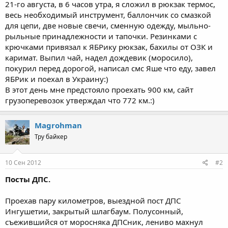
21-го августа, в 6 часов утра, я сложил в рюкзак термос,
весь необходимый инструмент, баллончик со смазкой
для цепи, две новые свечи, сменную одежду, мыльно-
рыльные принадлежности и тапочки. Резинками с
крючками привязал к ЯБРику рюкзак, бахилы от ОЗК и
каримат. Выпил чай, надел дождевик (моросило),
покурил перед дорогой, написал смс Яше что еду, завел
ЯБРик и поехал в Украину:)
В этот день мне предстояло проехать 900 км, сайт
грузоперевозок утверждал что 772 км.:)
Magrohman
Тру байкер
10 Сен 2012
#2
Посты ДПС.
Проехав пару километров, выездной пост ДПС
Ингушетии, закрытый шлагбаум. Полусонный,
съежившийся от моросняка ДПСник, лениво махнул