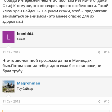
гораздо интересней чем что-либо. Там нет ничего, даже
Оки:) К тому же, это не секрет, просто особенности. Такой
ключ хрен найдешь. Пацанам скажи, чтобы продолжали
заниматься онанизмом - это менее опасно для их
здоровья.:)
leonid64
L
Guest
11 Сен 2012
#14
Что-то звонок твой про...л,когда ты в Минводах
был.Потом звонил тебе,видно ехал без остановки,не
брал трубу.
Magrohman
Тру байкер
11 Сен 2012
#15