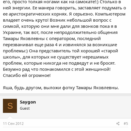
его, просто толкая ногами как на самокате!:) Столько в
ней энергии. Ее манера говорить, заставляет подумать о
ее аристократических корнях. Я серьезно. Компьютером
владеет очень круто! Возник небольшой вопрос с
симкой, которую они мне дали для звонков пока я в
Украине, так вот, после непродолжительно общения
Тамары Яковлевны с оператором, последний
перезванивал еще раза 4 и извинялся за возникшие
проблемы:) Она представитель той хорошей «старой
школы», для которых не существует нерешимых
проблем, которые никогда не подведут и не бросят.
Безумно рад что познакомился с этой женщиной!
Спасибо ей огромное!
Яша, будь другом, выложи фотку Тамары Яковлевны.
Saygon
S
Guest
11 Сен 2012
#5