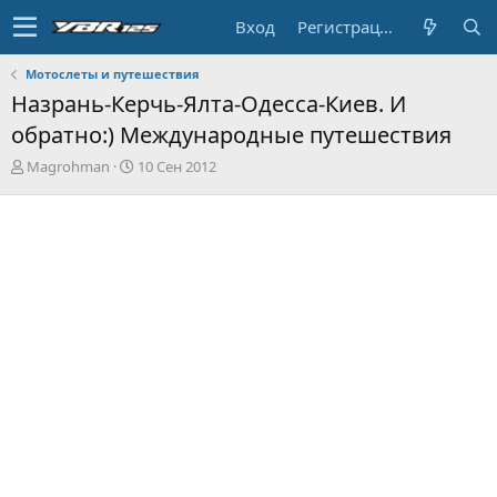
Вход
Регистрация
Мотослеты и путешествия
Назрань-Керчь-Ялта-Одесса-Киев. И
обратно:) Международные путешествия
А
Д
Magrohman
10 Сен 2012
в
а
т
т
о
а
р
н
т
а
е
ч
м
а
ы
л
а