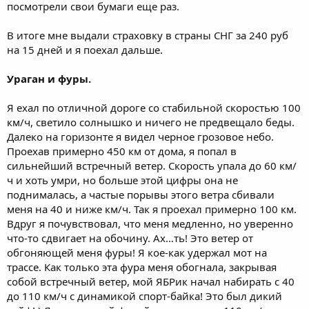
посмотрели свои бумаги еще раз.
В итоге мне выдали страховку в страны СНГ за 240 руб
на 15 дней и я поехал дальше.
Ураган и фуры.
Я ехал по отличной дороге со стабильной скоростью 100
км/ч, светило солнышко и ничего не предвещало беды.
Далеко на горизонте я видел черное грозовое небо.
Проехав примерно 450 км от дома, я попал в
сильнейший встречный ветер. Скорость упала до 60 км/
ч и хоть умри, но больше этой цифры она не
поднималась, а частые порывы этого ветра сбивали
меня на 40 и ниже км/ч. Так я проехал примерно 100 км.
Вдруг я почувствовал, что меня медленно, но уверенно
что-то сдвигает на обочину. Ах…ть! Это ветер от
обгоняющей меня фуры! Я кое-как удержал мот на
трассе. Как только эта фура меня обогнала, закрывая
собой встречный ветер, мой ЯБРик начал набирать с 40
до 110 км/ч с динамикой спорт-байка! Это был дикий