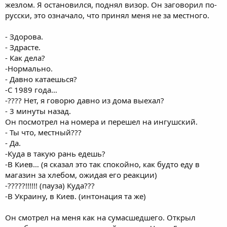
жезлом. Я остановился, поднял визор. Он заговорил по-
русски, это означало, что принял меня не за местного.
- Здорова.
- Здрасте.
- Как дела?
-Нормально.
- Давно катаешься?
-С 1989 года…
-???? Нет, я говорю давно из дома выехал?
- 3 минуты назад.
Он посмотрел на номера и перешел на ингушский.
- Ты что, местный???
- Да.
-Куда в такую рань едешь?
-В Киев… (я сказал это так спокойно, как будто еду в
магазин за хлебом, ожидая его реакции)
-?????!!!!!! (пауза) Куда???
-В Украину, в Киев. (интонация та же)
Он смотрел на меня как на сумасшедшего. Открыл