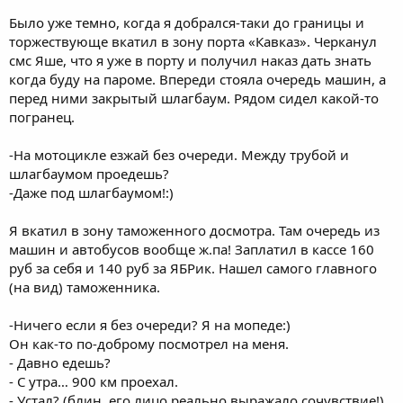
Было уже темно, когда я добрался-таки до границы и
торжествующе вкатил в зону порта «Кавказ». Черканул
смс Яше, что я уже в порту и получил наказ дать знать
когда буду на пароме. Впереди стояла очередь машин, а
перед ними закрытый шлагбаум. Рядом сидел какой-то
погранец.
-На мотоцикле езжай без очереди. Между трубой и
шлагбаумом проедешь?
-Даже под шлагбаумом!:)
Я вкатил в зону таможенного досмотра. Там очередь из
машин и автобусов вообще ж.па! Заплатил в кассе 160
руб за себя и 140 руб за ЯБРик. Нашел самого главного
(на вид) таможенника.
-Ничего если я без очереди? Я на мопеде:)
Он как-то по-доброму посмотрел на меня.
- Давно едешь?
- С утра… 900 км проехал.
- Устал? (блин, его лицо реально выражало сочувствие!)