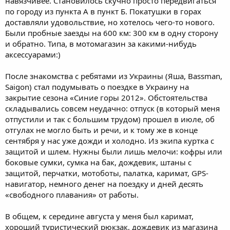
навязчивее. Становилось скучно просто передвигаться
по городу из пункта А в пункт Б. Покатушки в горах
доставляли удовольствие, но хотелось чего-то нового.
Были пробные заезды на 600 км: 300 км в одну сторону
и обратно. Типа, в мотомагазин за какими-нибудь
аксессуарами:)
После знакомства с ребятами из Украины (Яша, Bassman,
Saigon) стал подумывать о поездке в Украину на
закрытие сезона «Синие горы 2012». Обстоятельства
складывались совсем неудачно: отпуск (в который меня
отпустили и так с большим трудом) прошел в июле, об
отгулах не могло быть и речи, и к тому же в конце
сентября у нас уже дожди и холодно. Из экипа куртка с
защитой и шлем. Нужны были лишь мелочи: кофры или
боковые сумки, сумка на бак, дождевик, штаны с
защитой, перчатки, мотоботы, палатка, каримат, GPS-
навигатор, немного денег на поездку и дней десять
«свободного плавания» от работы.
В общем, к середине августа у меня был каримат,
хороший туристический рюкзак, дождевик из магазина