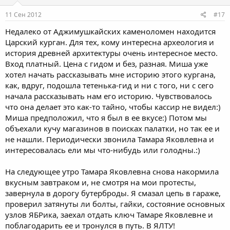
11 Сен 2012
#17
Недалеко от Аджимушкайских каменоломен находится
Царский курган. Для тех, кому интересна археология и
история древней архитектуры очень интересное место.
Вход платный. Цена с гидом и без, разная. Миша уже
хотел начать рассказывать мне историю этого кургана,
как, вдруг, подошла тетенька-гид и ни с того, ни с сего
начала рассказывать нам его историю. Чувствовалось
что она делает это как-то тайно, чтобы кассир не видел:)
Миша предположил, что я был в ее вкусе:) Потом мы
объехали кучу магазинов в поисках палатки, но так ее и
не нашли. Периодически звонила Тамара Яковлевна и
интересовалась ели мы что-нибудь или голодны.:)
На следующее утро Тамара Яковлевна снова накормила
вкусным завтраком и, не смотря на мои протесты,
завернула в дорогу бутерброды. Я смазал цепь в гараже,
проверил затянуты ли болты, гайки, состояние основных
узлов ЯБРика, заехал отдать ключ Тамаре Яковлевне и
поблагодарить ее и тронулся в путь. В ЯЛТУ!