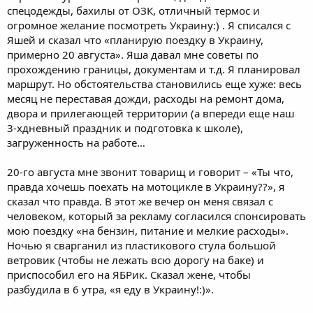
спецодежды, бахилы от ОЗК, отличный термос и
огромное желание посмотреть Украину:) . Я списался с
Яшей и сказал что «планирую поездку в Украину,
примерно 20 августа». Яша давал мне советы по
прохождению границы, документам и т.д. Я планировал
маршрут. Но обстоятельства становились еще хуже: весь
месяц не переставая дожди, расходы на ремонт дома,
двора и прилегающей территории (а впереди еще наш
3-хдневный праздник и подготовка к школе),
загруженность на работе…
20-го августа мне звонит товарищ и говорит – «Ты что,
правда хочешь поехать на мотоцикле в Украину??», я
сказал что правда. В этот же вечер он меня связал с
человеком, который за рекламу согласился спонсировать
мою поездку «на бензин, питание и мелкие расходы».
Ночью я сварганил из пластикового стула большой
ветровик (чтобы не лежать всю дорогу на баке) и
приспособил его на ЯБРик. Сказал жене, чтобы
разбудила в 6 утра, «я еду в Украину!:)».