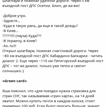
шлагбаум и пожелал удачной дороги. Через 5 км
въездной пост ДПС Осетии. Блин, де жа вю!
-Доброе утро.
-Здрасте…
-Куда в такую рань, да еще в такой дождь?
-В Киев…
?????!!!! (пауза) Куда???
-В Украину, в Киев?
-Ах..ть!!!
Открыл шлагбаум, пожелал счастливой дороги. Через
~80 км въездной пост ДПС Кабардино-Балкарии - читать
диалог 2. Еще через ~110 км Пятигорский въездной пост
ДПС – тот же диалог, только уже тепло и светит
солнышко.:)
«Green card»
Яша пояснил, что «для поездки нужна страховка для
стран СНГ, так называемая «грин карта», на 14 дней
хватит. Можно купить почти в каждом киоске, стоит
примерно 100 руб. Если будут просить больше, значит