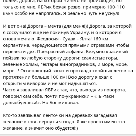
полей, дорога, на которой ничего не происходит, но
только не мне. ЯБРик бежал резво, примерно 100-110
км/ч особо не напрягаясь. Я реально чуть не уснул!
И вот она! Дорога – мечта (для меня!)! Дорога, за которой
я соскучился еще не покинув Украину, и о которой я
снова мечтаю. Феодосия - Судак – Ялта! 169 км
серпантина, чередующегося прямыми отрезками чтобы
перевести дух. Прекрасный асфальт. Безумно красивый
пейзаж по любую сторону дороги: скалистые горы,
зеленые холмы, гектары виноградников, и море, море,
море…! Освежающий запах и прохлада хвойных лесов на
протяжении больше 100 км! Всю дорогу я ехал с
открытым визором и не мог надышаться.
Часто я заваливал ЯБРик так, что, выходя из поворота,
говорил сам себе, почти по-украински – «Ты-таки
довыябуешься!». Но Бог миловал.
Кто-то завязывал ленточки на деревьях загадывая
желание вновь вернуться сюда. Я же просто имею это
желание, а значит оно сбудется!:)