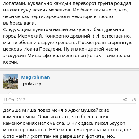
лопатами. Буквально каждый переворот грунта рождал
на свет кучу всяких черепков. Их было так много, что,
черные как черти, археологи некоторые просто
выбрасывали.
Следующим пунктом нашей экскурсии был древний
город Мермекий. Конкретно древний!:) И, естественно,
мы не обошли старую крепость. Посмотрели старинную
церковь Иоана Предтечи. Ну и в конце этой части
экскурсии Миша сфоткал меня с грифоном – символом
Керчи.
Magrohman
Тру байкер
11 Сен 2012
#8
Дальше Миша повез меня в Аджимушкайские
каменоломни. Описывать то, что было в этих
каменоломнях нет смысла. О них здесь писал Saygon,
можно прочитать в НЕТе много материала, можно даже
фото найти (хотя там не разрешали фоткать) но…