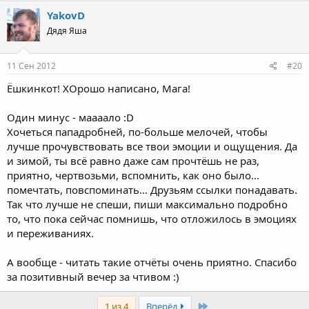
YakovD
Дядя Яша
11 Сен 2012
#20
Ёшкинкот! ХОрошо написано, Мага!
Один минус - маааало :D
Хочеться пападробней, по-больше мелочей, чтобы
лучше прочувствовать все твои эмоции и ощущения. Да
и зимой, ты всё равно даже сам прочтёшь не раз,
приятно, чертвозьми, вспомнить, как оно было...
помечтать, повспоминать... Друзьям ссылки понадавать.
Так что лучше не спеши, пиши максимально подробно
то, что пока сейчас помнишь, что отложилось в эмоциях
и переживаниях.
А вообще - читать такие отчёты очень приятно. Спасибо
за позитивный вечер за чтивом :)
Last
1 из 4
Вперёд