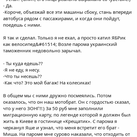
- Да.
-Короче, объезжай все эти машины сбоку, стань впереди
автобуса рядом с пассажирами, и когда они пойдут,
поедешь с ними.
Я так и сделал. Только я не ехал, а просто катил ЯБРик
как велосипед&#61514; Возле парома украинский
таможенник недовольно зарычал.
- Ты куда едешь??
-Я не еду, я несу.
-Что ты несешь??
-Как что? Это мой багаж! На колесиках!
В общем мы с ними дружно посмеялись. Потом
оказалось, что он наш мотобрат. Он с гордостью сказал,
что у него ЗОНГ!!:) За 50 руб мне заполнили
миграционную карту, по легенде которой я должен был
жить в Киеве в гостинице «Крещатик». С парома я
черканул Яше и узнал, что меня встретит его брат -
Миша. На пароме мне сурово наказали, что отходить от