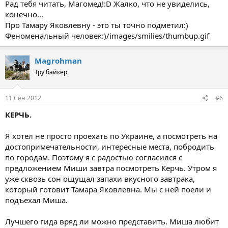
Рад тебя читать, Магомед!:D Жалко, что не увиделись,
конечно...
Про Тамару Яковлевну - это ты точно подметил:)
Феноменальный человек:)/images/smilies/thumbup.gif
Magrohman
Тру байкер
11 Сен 2012
#6
КЕРЧЬ.
Я хотел не просто проехать по Украине, а посмотреть на
достопримечательности, интересные места, побродить
по городам. Поэтому я с радостью согласился с
предложением Миши завтра посмотреть Керчь. Утром я
уже сквозь сон ощущал запахи вкусного завтрака,
который готовит Тамара Яковлевна. Мы с ней поели и
подъехал Миша.
Лучшего гида вряд ли можно представить. Миша любит