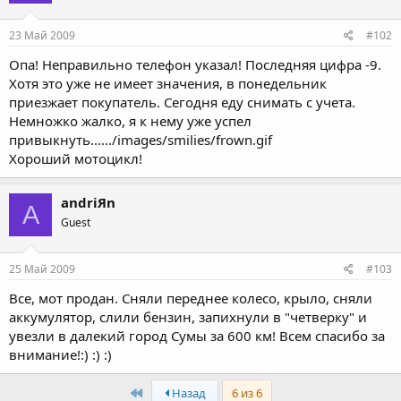
23 Май 2009
#102
Опа! Неправильно телефон указал! Последняя цифра -9.
Хотя это уже не имеет значения, в понедельник
приезжает покупатель. Сегодня еду снимать с учета.
Немножко жалко, я к нему уже успел
привыкнуть....../images/smilies/frown.gif
Хороший мотоцикл!
andriЯn
A
Guest
25 Май 2009
#103
Все, мот продан. Сняли переднее колесо, крыло, сняли
аккумулятор, слили бензин, запихнули в "четверку" и
увезли в далекий город Сумы за 600 км! Всем спасибо за
внимание!:) :) :)
First
Назад
6 из 6