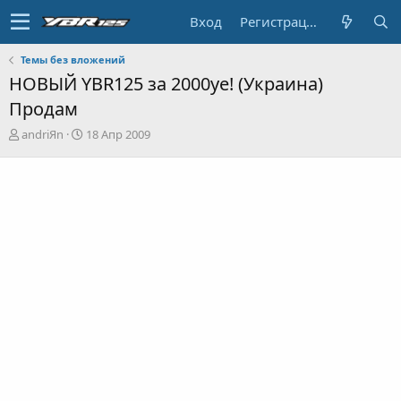
Вход
Регистрация
Темы без вложений
НОВЫЙ YBR125 за 2000уе! (Украина)
Продам
А
Д
andriЯn
18 Апр 2009
в
а
т
т
о
а
р
н
т
а
е
ч
м
а
ы
л
а