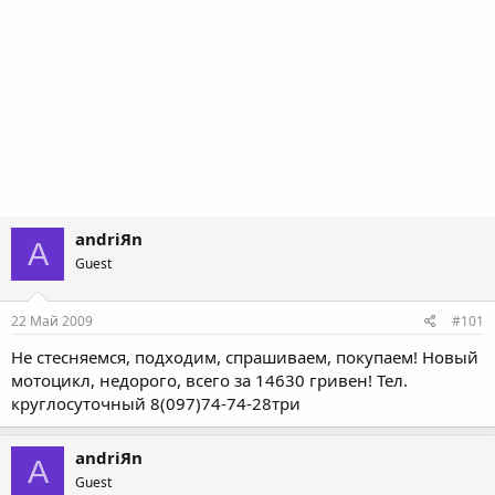
andriЯn
A
Guest
22 Май 2009
#101
Не стесняемся, подходим, спрашиваем, покупаем! Новый
мотоцикл, недорого, всего за 14630 гривен! Тел.
круглосуточный 8(097)74-74-28три
andriЯn
A
Guest