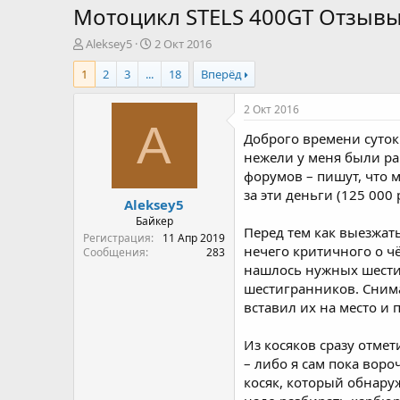
Мотоцикл STELS 400GT Отзывы
А
Д
Aleksey5
2 Окт 2016
в
а
1
2
3
...
18
Вперёд
т
т
о
а
р
н
2 Окт 2016
т
а
A
Доброго времени суток 
е
ч
м
а
нежели у меня были ран
ы
л
форумов – пишут, что м
а
за эти деньги (125 000 
Aleksey5
Байкер
Перед тем как выезжать
Регистрация
11 Апр 2019
нечего критичного о чё
Сообщения
283
нашлось нужных шестиг
шестигранников. Снима
вставил их на место и 
Из косяков сразу отме
– либо я сам пока воро
косяк, который обнаруж