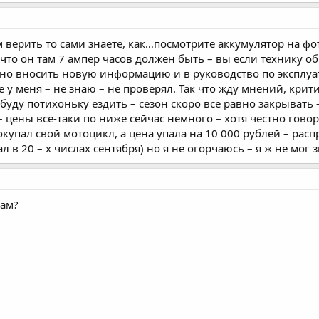
 верить то сами знаете, как…посмотрите аккумулятор на фото
что он там 7 ампер часов должен быть – вы если технику о
о вносить новую информацию и в руководство по эксплуа
е у меня – не знаю – не проверял. Так что жду мнений, крит
 буду потихоньку ездить – сезон скоро всё равно закрывать 
– цены всё-таки по ниже сейчас немного – хотя честно говор
покупал свой мотоцикл, а цена упала на 10 000 рублей – ра
л в 20 – х числах сентября) но я не огорчаюсь – я ж не мог з
там?