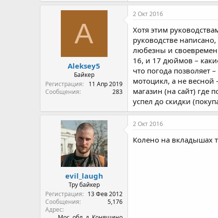
2 Окт 2016
A
Хотя этим руководствам
руководстве написано, 
любезны и своевременн
16, и 17 дюймов – каки
Aleksey5
что погода позволяет –
Байкер
мотоцикл, а не весной 
Регистрация
11 Апр 2019
магазин (на сайт) где 
Сообщения
283
успел до скидки (покупа
2 Окт 2016
Колено на вкладышах 
evil_laugh
Тру байкер
Регистрация
13 Фев 2012
Сообщения
5,176
Адрес
Мос. обл. д. Коняшино