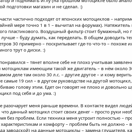
атор и поднимать иглу (на прошлом мотоцикле было аналог
й подготовки магазин и не сделал. :)
апчасти частично подходят от японских мотоциклов – напри
айней мере точно 1 в 1 – вычитал на форумах). Натяжитель
ого пластикового. Воздушный фильтр стоит бумажный, но 
лучше – буду думать, как переделать. В общем доводить те
тров 30 примерно – поскрипывает где-то что-то – похоже и
ого трут о диски. :)
онравился – тянет вполне себе не плохо учитывая заявленн
отоциклам имеющим такой же двигатель – в нём около 30 л.
самом деле там около 30 л.с. – другие другое – и кому верит
е самые 19 сил – в другом руководстве на другой мотоцикл, 
биваю голову этим. Едет он говорят не плохо и довольно ш
икл под себя и до ума. :)
не разочарует меня раньше времени. В контакте видел люд
, что данный мотоцикл стоит своих денег – просто руки не
мя без проблем. Если техника меня устроит полностью – про
арактеристикам и комфорту – проблем быть не должно – всё
гда заводской) на данные мотоциклы – замена глушителя, ка