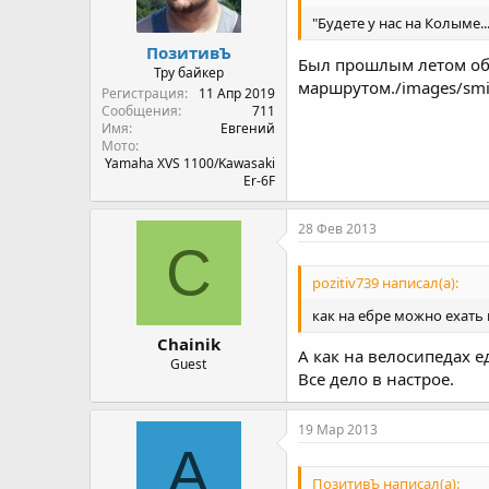
"Будете у нас на Колыме..."
ПозитивЪ
Был прошлым летом объе
Тру байкер
маршрутом./images/smil
Регистрация
11 Апр 2019
Сообщения
711
Имя
Евгений
Мото
Yamaha XVS 1100/Kawasaki
Er-6F
28 Фев 2013
C
pozitiv739 написал(а):
как на ебре можно ехать 
Chainik
А как на велосипедах е
Guest
Все дело в настрое.
19 Мар 2013
A
ПозитивЪ написал(а):