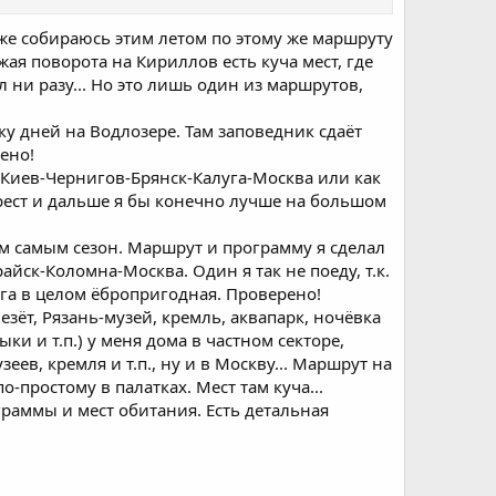
же собираюсь этим летом по этому же маршруту
жая поворота на Кириллов есть куча мест, где
л ни разу... Но это лишь один из маршрутов,
ку дней на Водлозере. Там заповедник сдаёт
ено!
Киев-Чернигов-Брянск-Калуга-Москва или как
Брест и дальше я бы конечно лучше на большом
тем самым сезон. Маршрут и программу я сделал
айск-Коломна-Москва. Один я так не поеду, т.к.
ога в целом ёбропригодная. Проверено!
езёт, Рязань-музей, кремль, аквапарк, ночёвка
ки и т.п.) у меня дома в частном секторе,
ев, кремля и т.п., ну и в Москву... Маршрут на
-простому в палатках. Мест там куча...
граммы и мест обитания. Есть детальная