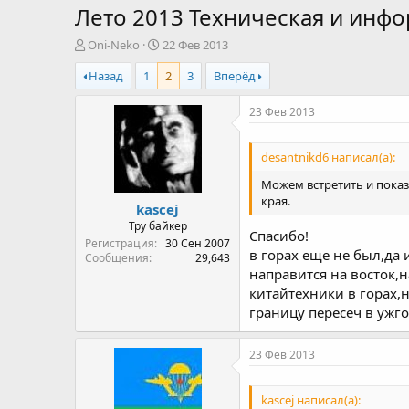
Лето 2013 Техническая и инф
А
Д
Oni-Neko
22 Фев 2013
в
а
Назад
1
2
3
Вперёд
т
т
о
а
р
н
23 Фев 2013
т
а
е
ч
desantnikd6 написал(а):
м
а
ы
л
Можем встретить и показ
а
края.
kascej
Тру байкер
Спасибо!
Регистрация
30 Сен 2007
в горах еще не был,да 
Сообщения
29,643
направится на восток,
китайтехники в горах,н
границу пересеч в ужго
23 Фев 2013
kascej написал(а):