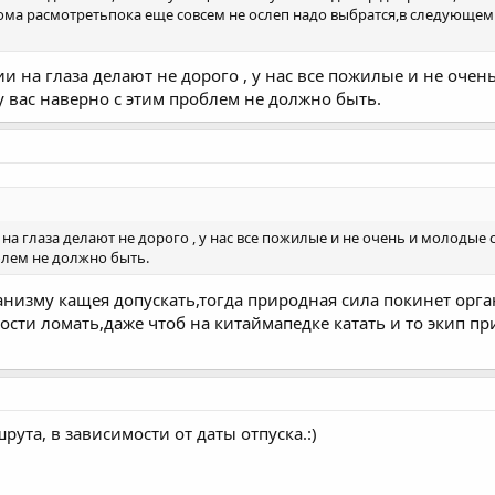
дома расмотретьпока еще совсем не ослеп надо выбратся,в следующем 
и на глаза делают не дорого , у нас все пожилые и не оче
у вас наверно с этим проблем не должно быть.
на глаза делают не дорого , у нас все пожилые и не очень и молодые 
блем не должно быть.
ганизму кащея допускать,тогда природная сила покинет орг
кости ломать,даже чтоб на китаймапедке катать и то экип п
рута, в зависимости от даты отпуска.:)