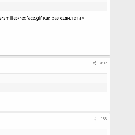
milies/redface.gif Как раз ездил этим
#32
#33