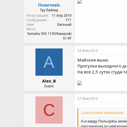
ПозитивЪ
Тру байкер
Регистрация
11 Апр 2019
Сообщения
711
Имя
Евгений
Мото
Yamaha XVS 1100/Kawasaki
Er-6F
24 Фев 2013
A
Майские выхи.
Прогулка выходного дн
На все 2,5 суток (туда-
Alex_B
Guest
27 Фев 2013
C
LuckyHunter написал(а):
А и заеду Пользуясь моме
пассажиром по ней ездил,