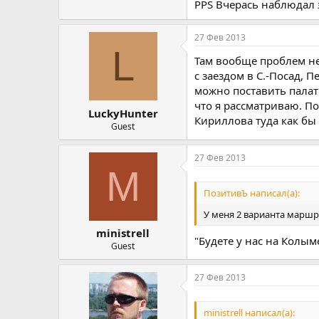
PPS Вчерась наблюдал 
27 Фев 2013
L
Там вообще проблем не
с заездом в С.-Посад, 
можно поставить палатк
что я рассматриваю. П
LuckyHunter
Кириллова туда как бы 
Guest
27 Фев 2013
M
ПозитивЪ написал(а):
У меня 2 варианта маршр
ministrell
"Будете у нас на Колыме..
Guest
27 Фев 2013
ministrell написал(а):