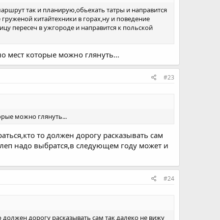
.маршрут так и планирую,обьехать татры и направится
 груженой китайтехники в горах,ну и поведение
ницу пересеч в ужгороде и направится к польской
о мест которые можно глянуть...
#23
рые можно глянуть...
аться,кто то должен дорогу расказывать сам
ослеп надо выбратся,в следующем году может и
#24
о должен дорогу расказывать сам так далеко не вижу