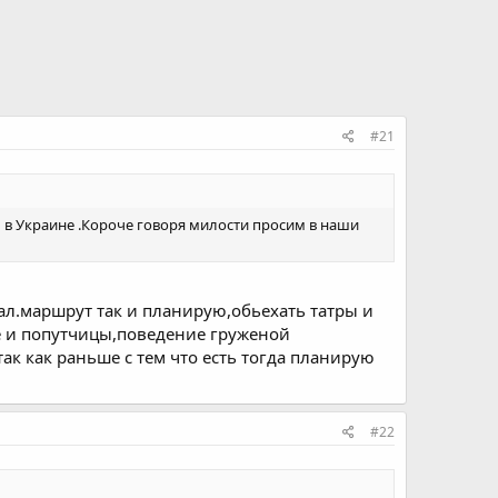
#21
 в Украине .Короче говоря милости просим в наши
тал.маршрут так и планирую,обьехать татры и
ье и попутчицы,поведение груженой
ак как раньше с тем что есть тогда планирую
#22