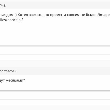
(с),
здом.:) Хотел заехать, но времени совсем не было. /images/s
ies/dance.gif
по трассе ?
дут месяцами?