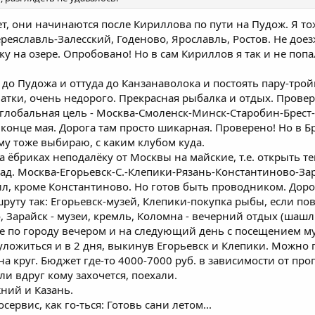
т, они начинаются после Кириллова по пути на Пудож. Я то
Переяславль-Залесский, Годеново, Ярославль, Ростов. Не доез
у на озере. Опробовано! Но в сам Кириллов я так и не попа
 до Пудожа и оттуда до Канзанаволока и постоять пару-трой
латки, очень недорого. Прекрасная рыбалка и отдых. Провер
глобальная цель - Москва-Смоленск-Минск-Старобин-Брест-
в конце мая. Дорога там просто шикарная. Проверено! Но в 
му тоже выбираю, с каким клубом куда.
на ёбриках неподалёку от Москвы на майские, т.е. открыть 
зад. Москва-Егорьевск-С.-Клепики-Рязань-Константиново-Зар
дил, кроме Константиново. Но готов быть проводником. Дор
руту так: Егорьевск-музей, Клепики-покупка рыбы, если пов
, Зарайск - музеи, кремль, Коломна - вечерний отдых (шашлы
е по городу вечером и на следующий день с посещением музе
уложиться и в 2 дня, выкинув Егорьевск и Клепики. Можно по
а круг. Бюджет где-то 4000-7000 руб. в зависимости от про
ли вдруг кому захочется, поехали.
жний и Казань.
сервис, как го-ться: Готовь сани летом...