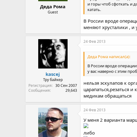
и горы чтоб сфоткать и 
Деда Рома
катать.
Guest
В России вроде операци
меняют хрусталики , и 
24 Фев 2013
Деда Рома написал(а):
В России вроде операции 
у вас наверно с этим про
kascej
Тру байкер
нельзя эскулапов к ор
Регистрация
30 Сен 2007
царапаться,резаться и 
Сообщения
29,643
медикам обращаться
24 Фев 2013
У меня 2 варианта марш
либо