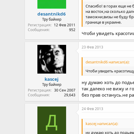
Спасибо! в горах еще не 
на восток,на сколько да
desantnikd6
таможни,визы не буду бра
Тру байкер
границе в украине.
Регистрация
12 Фев 2011
Сообщения
952
Чтоби увидеть красоти
23 Фев 2013
desantnikd6 написал(а):
Чтоби увидеть красотищу
kascej
ну думаю хоть до подь
Тру байкер
так далеко не вижу и г
Регистрация
30 Сен 2007
без прав останусь.не р
Сообщения
29,643
24 Фев 2013
Д
kascej написал(а):
ну думаю хоть до подьем