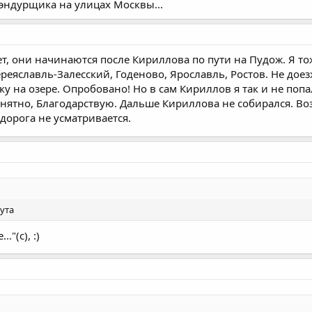
эндурщика на улицах Москвы...
т, они начинаются после Кириллова по пути на Пудож. Я то
Переяславль-Залесский, Годеново, Ярославль, Ростов. Не доез
у на озере. Опробовано! Но в сам Кириллов я так и не попа
онятно, Благодарствую. Дальше Кириллова не собирался. Во
дорога не усматривается.
ута
."(с), :)