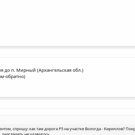
я до п. Мирный (Архангельская обл.)
там-обратно)
нтом, спрошу: как там дорога Р5 на участке Вологда - Кириллов? Покры
 разглядеть не удавалось.