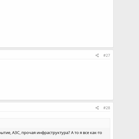
#27
#28
тие, АЗС, прочая инфраструктура? А то я все как-то