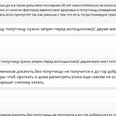
был,да и в такии дальняки последнии 20 лет самостоятельно не катал
леко от многих факторов зависит,свое здоровье и попутчицы,поведение
ть,если пропустят так как раньше с тем что есть тогда планирую гра
щу попутчицу нужно запряч перед мотоцыклом))С двумя мал
 попутчицу нужно запряч перед мотоцыклом))С двумя мало мест кото
емников докатить,без попутчицы не получится и до гор добр
оры чтоб сфоткать и дома расмотреть:)пока еще совсем не 
азрешат слепому катать.
ников докатить,без попутчицы не получится и до гор добраться,кто т