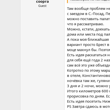
coopra
Guest
Там вообще проблем не
с заездом в С.-Посад, 
можно поставить палатк
что я рассматриваю.
Можно, кстати, доехать
дома или места под па
А пока моя ближайшая 
вариант просто Брест 
моце махнул бы. Поэто
Есть идея раскататься 
для себя ещё года 2 на
сам всё это уже объез
Котротко по этому марш
в отеле, Константиново
ночёвка там же, гуляни
3 дня и 2 ночи, можно 
Итого километров 600 н
прорисовка по дням. Ес
Есть идея посетить Ни
PS Завтра сдаюсь в мото