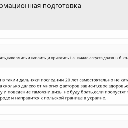
ормационная подготовка
ать,накормить и напоить ,и приютить На начало августа должны быть
и в такии дальняки последнии 20 лет самостоятельно не ка
на сколько далеко от многих факторов зависит,свое здоров
у и поведение таможни,визы не буду брать,если пропустят т
роде и направится к польской границе в украине.