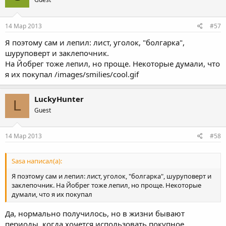
14 Мар 2013
#57
Я поэтому сам и лепил: лист, уголок, "болгарка",
шуруповерт и заклепочник.
На Йобрег тоже лепил, но проще. Некоторые думали, что
я их покупал /images/smilies/cool.gif
LuckyHunter
L
Guest
14 Мар 2013
#58
Sasa написал(а):
Я поэтому сам и лепил: лист, уголок, "болгарка", шуруповерт и
заклепочник. На Йобрег тоже лепил, но проще. Некоторые
думали, что я их покупал
Да, нормально получилось, но в жизни бывают
периоды, когда хочется использовать покупное.