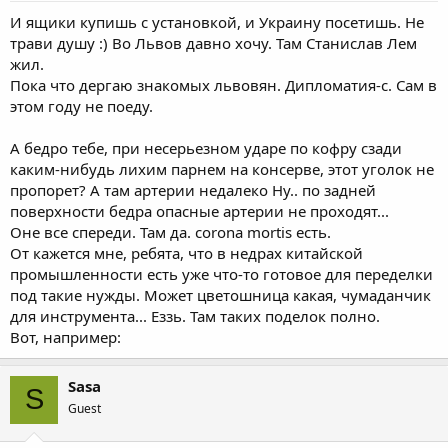
И ящики купишь с установкой, и Украину посетишь. Не
трави душу :) Во Львов давно хочу. Там Станислав Лем
жил.
Пока что дергаю знакомых львовян. Дипломатия-с. Сам в
этом году не поеду.
А бедро тебе, при несерьезном ударе по кофру сзади
каким-нибудь лихим парнем на консерве, этот уголок не
пропорет? А там артерии недалеко Ну.. по задней
поверхности бедра опасные артерии не проходят...
Оне все спереди. Там да. corona mortis есть.
От кажется мне, ребята, что в недрах китайской
промышленности есть уже что-то готовое для переделки
под такие нужды. Может цветошница какая, чумаданчик
для инструмента... Еззь. Там таких поделок полно.
Вот, например:
Sasa
S
Guest