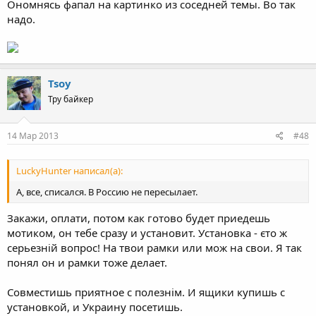
Ономнясь фапал на картинко из соседней темы. Во так
надо.
Tsoy
Тру байкер
14 Мар 2013
#48
LuckyHunter написал(а):
А, все, списался. В Россию не пересылает.
Закажи, оплати, потом как готово будет приедешь
мотиком, он тебе сразу и установит. Установка - єто ж
серьезній вопрос! На твои рамки или мож на свои. Я так
понял он и рамки тоже делает.
Совместишь приятное с полезнім. И ящики купишь с
установкой, и Украину посетишь.