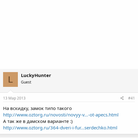
LuckyHunter
L
Guest
13 Мар 2013
#41
На вскидку, замок типо такого
http://www.oztorg.ru/novosti/novyy-v...-ot-apecs.html
А так же в дамском варианте :)
http://www.oztorg.ru/364-dveri-i-fur...serdechko.html