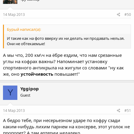
14 Мар 2013
#50
Бурый написал(а):
И такие как на фото вверху их ни делать ни продавать нельзя.
Они не обтекаемые!
А мы что, 200 км\ч на ёбре ездим, что нам срезанные
углы на кофрах важны? Напоминает установку
спортивного антикрыла на жигули со словами "ну как
же, оно
устойчивость
повышает!"
Yggipop
Y
Guest
14 Мар 2013
#51
А бедро тебе, при несерьезном ударе по кофру сзади
каким-нибудь лихим парнем на консерве, этот уголок не
пропорет? А там артерии недалеко