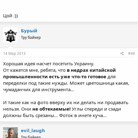
Цой :))
Бурый
Тру байкер
14 Мар 2013
#49
Хорошая идея насчет посетить Украину.
От кажется мне, ребята, что
в недрах китайской
промышленности есть уже что-то готовое
для
переделки под такие нужды. Может цветошница какая,
чумаданчик для инструмента...
И такие как на фото вверху их ни делать ни продавать
нельзя. Они
не обтекаемые!
Углы спереди и сзади
должны быть срезаны... Фоток в инете куча...
evil_laugh
Тру байкер