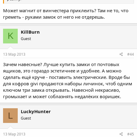
Может магнит от винчестера приклеить? Там не то, что
греметь - руками замок от него не отдерешь.
KillBurn
K
Guest
13 Мар 2013
#44
Зачем навесные? Лучше купить замки от почтовых
ящиков, это гораздо эстетичнее и удобнее. А можно
сделать ещё круче - поставить электрические. Вроде бы
для кофров givi продаются наборы личинок, чтоб одним
ключом три замка открывать. Навесной некрасиво,
громыхает и может соблазнять недалёких воришек.
LuckyHunter
L
Guest
13 Мар 2013
#45