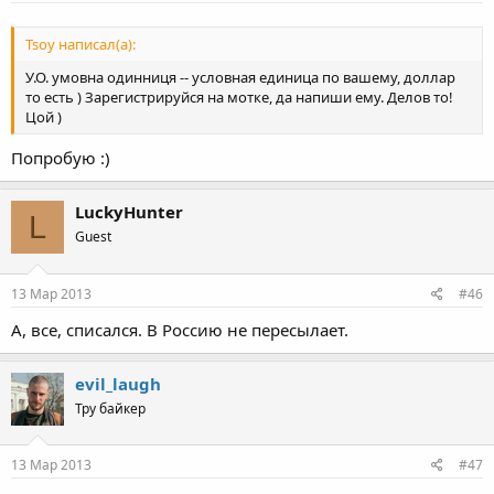
Tsoy написал(а):
У.О. умовна одинниця -- условная единица по вашему, доллар
то есть ) Зарегистрируйся на мотке, да напиши ему. Делов то!
Цой )
Попробую :)
LuckyHunter
L
Guest
13 Мар 2013
#46
А, все, списался. В Россию не пересылает.
evil_laugh
Тру байкер
13 Мар 2013
#47