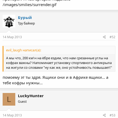
/images/smilies/surrender.gif
Бурый
Тру байкер
14 Мар 2013
#52
evil_laugh написал(а):
А мы что, 200 км\ч на ёбре ездим, что нам срезанные углы на
кофрах важны? Напоминает установку спортивного антикрыла
на жигули со словами "ну как же, оно устойчивость повышает!"
помоему эт ты здря. Ящики они и в Африке ящики... а
тебе кофры нужны...
LuckyHunter
L
Guest
14 Мар 2013
#53