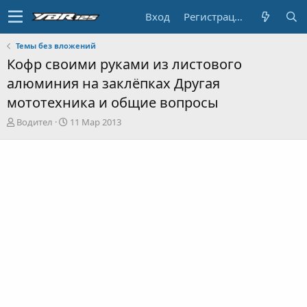
Вход
Регистрация
Темы без вложений
Кофр своими руками из листового
алюминия на заклёпках Другая
мототехника и общие вопросы
А
Д
Водител
11 Мар 2013
в
а
т
т
о
а
р
н
т
а
е
ч
м
а
ы
л
а