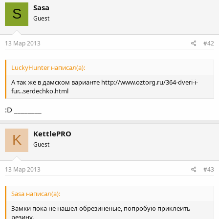
Sasa
S
Guest
13 Мар 2013
#42
LuckyHunter написал(а):
А так же в дамском варианте http://www.oztorg.ru/364-dveri-i-
fur...serdechko.html
:D ________
KettlePRO
K
Guest
13 Мар 2013
#43
Sasa написал(а):
Замки пока не нашел обрезиненые, попробую приклеить
резину.