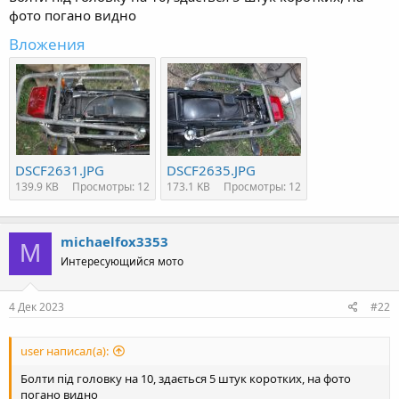
фото погано видно
Вложения
DSCF2631.JPG
DSCF2635.JPG
139.9 KB
Просмотры: 12
173.1 KB
Просмотры: 12
michaelfox3353
M
Интересующийся мото
4 Дек 2023
#22
user написал(а):
Болти під головку на 10, здається 5 штук коротких, на фото
погано видно