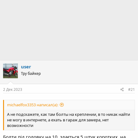
user
Тру байкер
2 Дек 2023
#21
michaelfox3353 написал(а):
А не подскажете, как там болты на креплении, в то никак найти
не могу в интернете, а ехать в гараж для замера, нет
возможности
Болти під головку на 10, здається 5 штук коротких, на