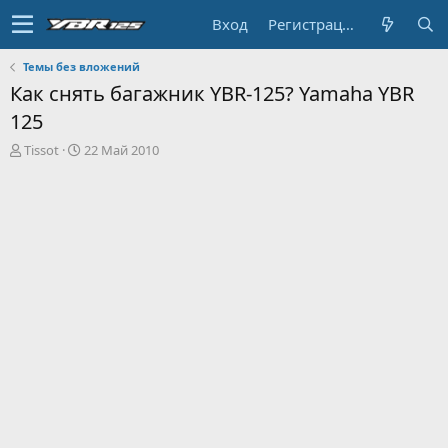
Вход
Регистрация
Темы без вложений
Как снять багажник YBR-125? Yamaha YBR
125
А
Д
Tissot
22 Май 2010
в
а
т
т
о
а
р
н
т
а
е
ч
м
а
ы
л
а