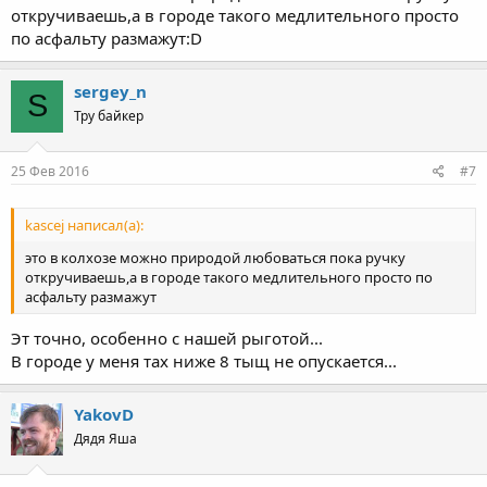
откручиваешь,а в городе такого медлительного просто
по асфальту размажут:D
sergey_n
S
Тру байкер
25 Фев 2016
#7
kascej написал(а):
это в колхозе можно природой любоваться пока ручку
откручиваешь,а в городе такого медлительного просто по
асфальту размажут
Эт точно, особенно с нашей рыготой...
В городе у меня тах ниже 8 тыщ не опускается...
YakovD
Дядя Яша