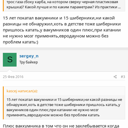
трос газа сбоку карба, на котором сверху черная пластиковая
крышка)? Какой лучше и по каким параметрам? Из практики ...
15 лет покатал вакумники и 15 шиберники,ни какой
разницы не обнаружил,хоть в детстве тоже шиберники
пришлось катать,у вакумников один плюс,при катании
не нужно мозг применять,евродауном можно без
проблем катать:)
sergey_n
S
Тру байкер
25 Фев 2016
#3
kascej написал(а):
15 лет покатал вакумники и 15 шиберники,ни какой разницы не
обнаружил,хоть в детстве тоже шиберники пришлось катать,у
вакумников один плюс,при катании не нужно мозг
применять,евродауном можно без проблем катать
Плюс ваккумника в том что он не захлебывается когда