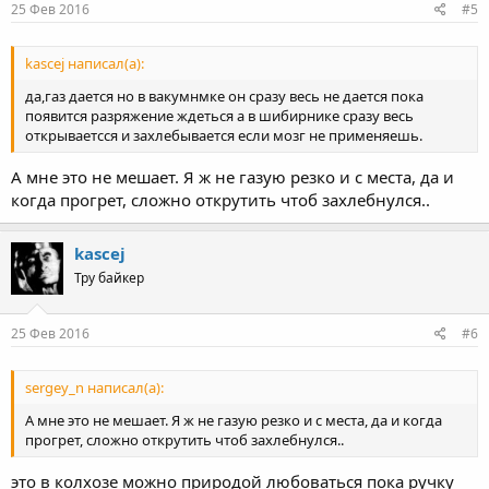
25 Фев 2016
#5
kascej написал(а):
да,газ дается но в вакумнмке он сразу весь не дается пока
появится разряжение ждеться а в шибирнике сразу весь
открываетсся и захлебывается если мозг не применяешь.
А мне это не мешает. Я ж не газую резко и с места, да и
когда прогрет, сложно открутить чтоб захлебнулся..
kascej
Тру байкер
25 Фев 2016
#6
sergey_n написал(а):
А мне это не мешает. Я ж не газую резко и с места, да и когда
прогрет, сложно открутить чтоб захлебнулся..
это в колхозе можно природой любоваться пока ручку