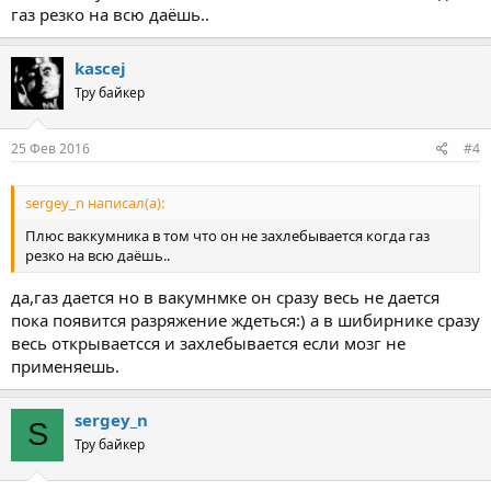
газ резко на всю даёшь..
kascej
Тру байкер
25 Фев 2016
#4
sergey_n написал(а):
Плюс ваккумника в том что он не захлебывается когда газ
резко на всю даёшь..
да,газ дается но в вакумнмке он сразу весь не дается
пока появится разряжение ждеться:) а в шибирнике сразу
весь открываетсся и захлебывается если мозг не
применяешь.
sergey_n
S
Тру байкер