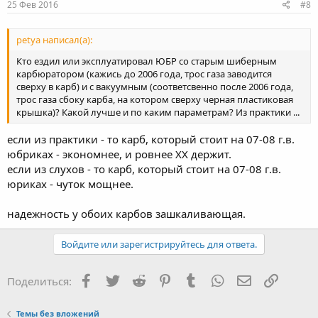
25 Фев 2016
#8
petya написал(а):
Кто ездил или эксплуатировал ЮБР со старым шиберным
карбюратором (кажись до 2006 года, трос газа заводится
сверху в карб) и с вакуумным (соответсвенно после 2006 года,
трос газа сбоку карба, на котором сверху черная пластиковая
крышка)? Какой лучше и по каким параметрам? Из практики ...
если из практики - то карб, который стоит на 07-08 г.в.
юбриках - экономнее, и ровнее ХХ держит.
если из слухов - то карб, который стоит на 07-08 г.в.
юриках - чуток мощнее.
надежность у обоих карбов зашкаливающая.
Войдите или зарегистрируйтесь для ответа.
Facebook
Twitter
Reddit
Pinterest
Tumblr
WhatsApp
Электронная
Ссылка
Поделиться:
Темы без вложений