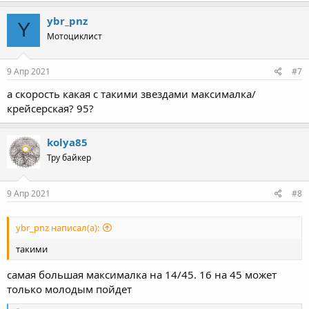
ybr_pnz
Y
Мотоциклист
9 Апр 2021
#7
а скорость какая с такими звездами максималка/
крейсерская? 95?
kolya85
Тру байкер
9 Апр 2021
#8
ybr_pnz написал(а):
такими
самая большая максималка на 14/45. 16 на 45 может
только молодым пойдет