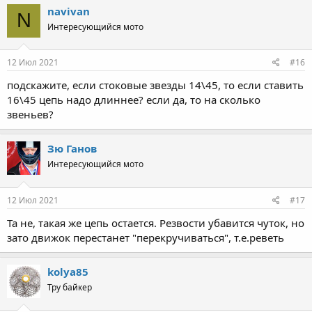
c
navivan
N
t
Интересующийся мото
i
o
n
s
12 Июл 2021
#16
:
подскажите, если стоковые звезды 14\45, то если ставить
16\45 цепь надо длиннее? если да, то на сколько
звеньев?
Зю Ганов
Интересующийся мото
12 Июл 2021
#17
Та не, такая же цепь остается. Резвости убавится чуток, но
зато движок перестанет "перекручиваться", т.е.реветь
kolya85
Тру байкер