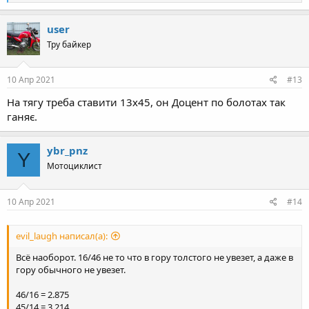
e
a
c
user
t
Тру байкер
i
o
n
s
10 Апр 2021
#13
:
На тягу треба ставити 13х45, он Доцент по болотах так
ганяє.
ybr_pnz
Y
Мотоциклист
10 Апр 2021
#14
evil_laugh написал(а):
Всё наоборот. 16/46 не то что в гору толстого не увезет, а даже в
гору обычного не увезет.
46/16 = 2.875
45/14 = 3.214.