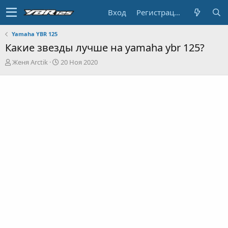
Вход
Регистрация
Yamaha YBR 125
Какие звезды лучше на yamaha ybr 125?
А
Д
Женя Arctik
20 Ноя 2020
в
а
т
т
о
а
р
н
т
а
е
ч
м
а
ы
л
а