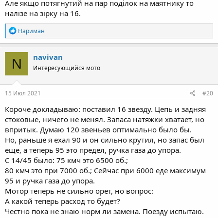
Але якщо потягнутий на пар поділок на маятнику то
налізе на зірку на 16.
R
Нариман
e
a
c
navivan
N
t
Интересующийся мото
i
o
n
s
15 Июл 2021
#20
:
Короче докладываю: поставил 16 звезду. Цепь и задняя
стоковые, ничего не менял. Запаса натяжки хватает, но
впритык. Думаю 120 звеньев оптимально было бы.
Но, раньше я ехал 90 и он сильно крутил, но запас был
еще, а теперь 95 это предел, ручка газа до упора.
С 14/45 было: 75 кмч это 6500 об.;
80 кмч это при 7000 об.; Сейчас при 6000 еде максимум
95 и ручка газа до упора.
Мотор теперь не сильно орет, но вопрос:
А какой теперь расход то будет?
Честно пока не знаю норм ли замена. Поезду испытаю.