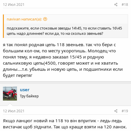
12 Июл 2021
#18
navivan написал(а):
подскажите, если стоковые звезды 14\45, то если ставить 16\45
цепь надо длиннее? если да, то на сколько звеньев?
я так понял родная цепь 118 звеньев. так что бери с
большим кол-ом, по месту укоротишь. Молодец что
понял тему, я недавно заказал 15/45 и родную
сальниковую цепь(4500, говорят может и не хватить
длины....т.е. убьешь и новую цепь, и подшипники если
будет перетяг
user
Тру байкер
12 Июл 2021
#19
Якщо ланцюг новий на 118 то він впритик - ледь-ледь
вистачає щоб з'єднати. Так що краще взяти на 120 ланок.