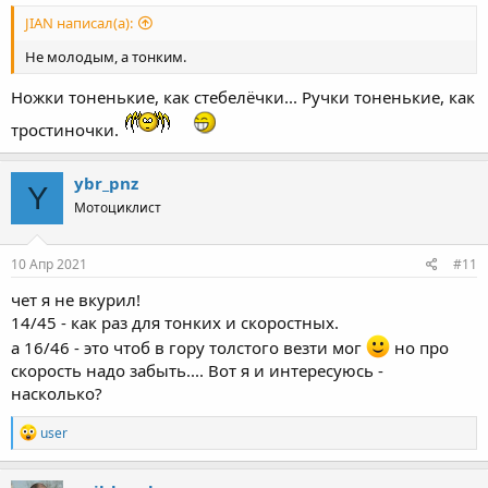
JIAN написал(а):
Не молодым, а тонким.
Ножки тоненькие, как стебелёчки... Ручки тоненькие, как
тростиночки.
ybr_pnz
Y
Мотоциклист
10 Апр 2021
#11
чет я не вкурил!
14/45 - как раз для тонких и скоростных.
а 16/46 - это чтоб в гору толстого везти мог
но про
скорость надо забыть.... Вот я и интересуюсь -
насколько?
R
user
e
a
c