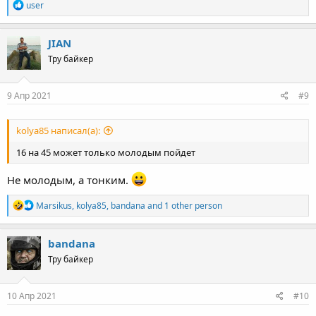
R
user
e
a
c
JIAN
t
Тру байкер
i
o
n
s
9 Апр 2021
#9
:
kolya85 написал(а):
16 на 45 может только молодым пойдет
Не молодым, а тонким.
R
Marsikus
,
kolya85
,
bandana
and 1 other person
e
a
c
bandana
t
Тру байкер
i
o
n
s
10 Апр 2021
#10
: