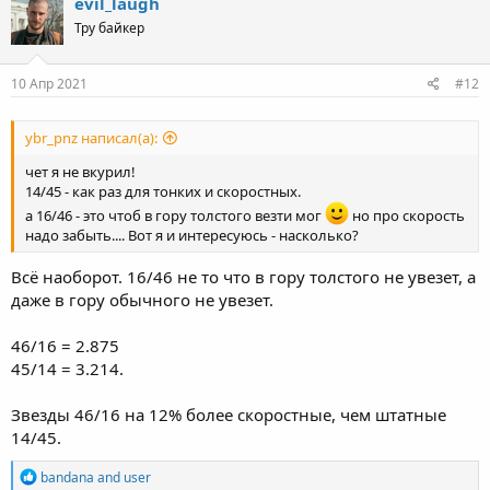
evil_laugh
t
Тру байкер
i
o
n
s
10 Апр 2021
#12
:
ybr_pnz написал(а):
чет я не вкурил!
14/45 - как раз для тонких и скоростных.
а 16/46 - это чтоб в гору толстого везти мог
но про скорость
надо забыть.... Вот я и интересуюсь - насколько?
Всё наоборот. 16/46 не то что в гору толстого не увезет, а
даже в гору обычного не увезет.
46/16 = 2.875
45/14 = 3.214.
Звезды 46/16 на 12% более скоростные, чем штатные
14/45.
R
bandana
and
user