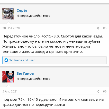
Серёг
Интересующийся мото
30 Ноя 2020
#5
Передаточное число. 45:15=3.0. Смотря для какой езды.
По трассе одному налегке можно и уменьшить зубьев.
Желательно что бы было четное и нечетное,для
меньшего износа звёзд и цепи,не критично.
R
Зю Ганов
and
user
e
a
c
Зю Ганов
t
Интересующийся мото
i
o
n
s
5 Апр 2021
#6
:
под мои 75кг 16х45 идеально. И на разгон хватает, и на
трассе движок не перекручивается