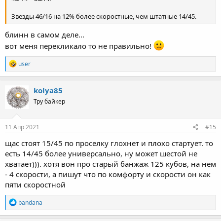
Звезды 46/16 на 12% более скоростные, чем штатные 14/45.
блинн в самом деле...
вот меня перекликало то не правильно!
R
user
e
a
c
kolya85
t
Тру байкер
i
o
n
s
11 Апр 2021
#15
:
щас стоят 15/45 по проселку глохнет и плохо стартует. то
есть 14/45 более универсально, ну может шестой не
хватает))). хотя вон про старый банжаж 125 кубов, на нем
- 4 скорости, а пишут что по комфорту и скорости он как
пяти скоростной
R
bandana
e
a