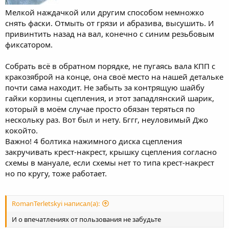
Мелкой наждачкой или другим способом немножко
снять фаски. Отмыть от грязи и абразива, высушить. И
привинтить назад на вал, конечно с синим резьбовым
фиксатором.
Собрать всё в обратном порядке, не пугаясь вала КПП с
кракозяброй на конце, она своё место на нашей детальке
почти сама находит. Не забыть за контрящую шайбу
гайки корзины сцепления, и этот западлянский шарик,
который в моём случае просто обязан теряться по
нескольку раз. Вот был и нету. Бггг, неуловимый Джо
кокойто.
Важно! 4 болтика нажимного диска сцепления
закручивать крест-накрест, крышку сцепления согласно
схемы в мануале, если схемы нет то типа крест-накрест
но по кругу, тоже работает.
RomanTerletskyi написал(а):
И о впечатлениях от пользования не забудьте