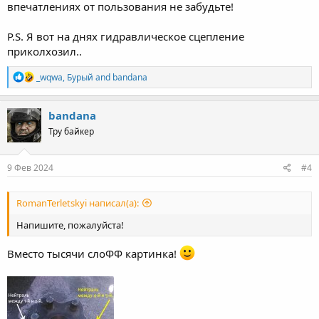
впечатлениях от пользования не забудьте!
P.S. Я вот на днях гидравлическое сцепление
приколхозил..
R
_wqwa
,
Бурый
and
bandana
e
a
c
bandana
t
Тру байкер
i
o
n
s
9 Фев 2024
#4
:
RomanTerletskyi написал(а):
Напишите, пожалуйста!
Вместо тысячи слоФФ картинка!