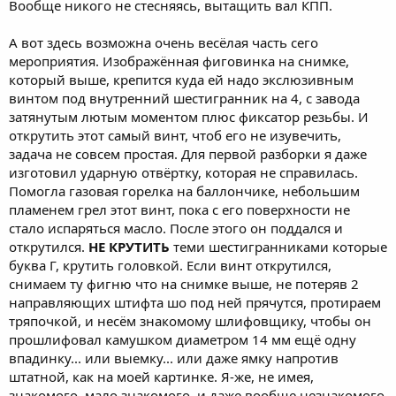
Вообще никого не стесняясь, вытащить вал КПП.
А вот здесь возможна очень весёлая часть сего
мероприятия. Изображённая фиговинка на снимке,
который выше, крепится куда ей надо экслюзивным
винтом под внутренний шестигранник на 4, с завода
затянутым лютым моментом плюс фиксатор резьбы. И
открутить этот самый винт, чтоб его не изувечить,
задача не совсем простая. Для первой разборки я даже
изготовил ударную отвёртку, которая не справилась.
Помогла газовая горелка на баллончике, небольшим
пламенем грел этот винт, пока с его поверхности не
стало испаряться масло. После этого он поддался и
открутился.
НЕ КРУТИТЬ
теми шестигранниками которые
буква Г, крутить головкой. Если винт открутился,
снимаем ту фигню что на снимке выше, не потеряв 2
направляющих штифта шо под ней прячутся, протираем
тряпочкой, и несём знакомому шлифовщику, чтобы он
прошлифовал камушком диаметром 14 мм ещё одну
впадинку... или выемку... или даже ямку напротив
штатной, как на моей картинке. Я-же, не имея,
знакомого, мало знакомого, и даже вообще незнакомого