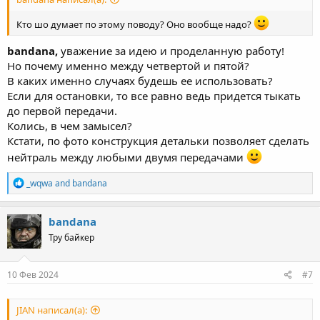
Кто шо думает по этому поводу? Оно вообще надо?
bandana,
уважение за идею и проделанную работу!
Но почему именно между четвертой и пятой?
В каких именно случаях будешь ее использовать?
Если для остановки, то все равно ведь придется тыкать
до первой передачи.
Колись, в чем замысел?
Кстати, по фото конструкция детальки позволяет сделать
нейтраль между любыми двумя передачами
R
_wqwa
and
bandana
e
a
c
bandana
t
Тру байкер
i
o
n
s
10 Фев 2024
#7
:
JIAN написал(а):