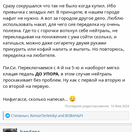
Сразу сокрушался что так не было когда купил. Ибо
привычка с младых лет. В принципе, в нашем городе
нафиг не нужно. А вот за городом другое дело. Люблю
использовать накат, для чего сия переделка ну очень
полезна. Где-то с горочки воткнул себе нейтраль, не
переклацывая на понижение с ума сойти сколько, и
катишься, можно даже сигаретку двумя руками
прикурить или кофий налить и выпить. Но повторюсь,
переделка на любителя.
Пи.Си. Переключаемся с 4-й на 5-ю и наоборот мягко
клацая педаль
ДО УПОРА
, в этом случае нейтраль
проскакивает без проблем. Ну как с первой на вторую и
со второй на первую.
Нифигассе, сколько напесал...
Последнее редактирование:
10 Фев 2024
R
Степаныч
,
RomanTerletskyi
and
ВОВАНЫЧ
e
a
c
bandana