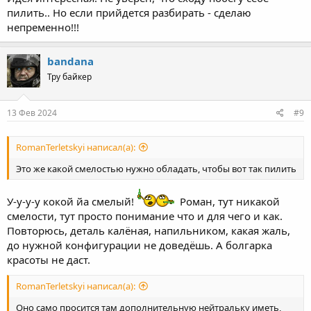
пилить.. Но если прийдется разбирать - сделаю
непременно!!!
bandana
Тру байкер
13 Фев 2024
#9
RomanTerletskyi написал(а):
Это же какой смелостью нужно обладать, чтобы вот так пилить
У-у-у-у кокой йа смелый!
Роман, тут никакой
смелости, тут просто понимание что и для чего и как.
Повторюсь, деталь калёная, напильником, какая жаль,
до нужной конфигурации не доведёшь. А болгарка
красоты не даст.
RomanTerletskyi написал(а):
Оно само просится там дополнительную нейтральку иметь,