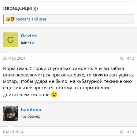
:
ІзвращЄнци! )))
R
bandana
and
user
e
a
c
Grizlek
G
t
Байкер
i
o
n
s
30 Мар 2024
#12
:
Норм тема. С горки спускаться самое то. А если забыл
вниз переключиться при остановке, то можно заглушить
мотор, чтобы удара не было. на кубатурной технике оно
ещё сильнее просится, потому что торможение
двигателем сильное
bandana
Тру байкер
8 Май 2024
#13