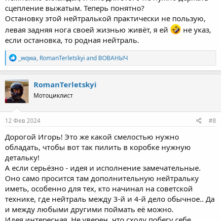
сцепление выжатым. Теперь понятно?
Остановку этой нейтралькой практически не пользую,
левая задняя нога своей жизнью живёт, я ей
не указ,
если остановка, то родная нейтраль.
R
_wqwa
,
RomanTerletskyi
and
ВОВАНЫЧ
e
a
c
RomanTerletskyi
t
Мотоциклист
i
o
n
s
12 Фев 2024
#8
:
Дорогой Игорь! Это же какой смелостью нужно
обладать, чтобы вот так пилить в коробке нужную
детальку!
А если серьёзно - идея и исполнение замечательные.
Оно само просится там дополнительную нейтральку
иметь, особенно для тех, кто начинал на советской
технике, где нейтраль между 3-й и 4-й дело обычное.. Да
и между любыми другими поймать её можно.
Идея интересная. Не уверен, что сходу побегу себе