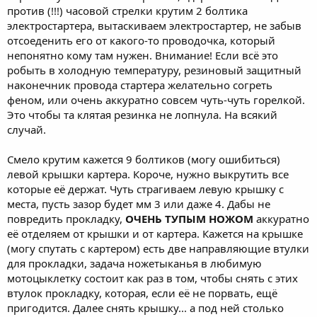
против (!!!) часовой стрелки крутим 2 болтика
электростартера, вытаскиваем электростартер, не забыв
отсоеденить его от какого-то проводочка, который
непонятно кому там нужен. Внимание! Если всё это
робыть в холодную температуру, резиновый защитный
наконечник провода стартера желательно согреть
феном, или очень аккуратно совсем чуть-чуть горелкой.
Это чтобы та клятая резинка не лопнула. На всякий
случай.
Смело крутим кажется 9 болтиков (могу ошибиться)
левой крышки картера. Короче, нужно выкрутить все
которые её держат. Чуть страгиваем левую крышку с
места, пусть зазор будет мм 3 или даже 4. Дабы не
повредить прокладку,
ОЧЕНЬ ТУПЫМ НОЖОМ
аккуратно
её отделяем от крышки и от картера. Кажется на крышке
(могу спутать с картером) есть две направляющие втулки
для прокладки, задача ножетыканья в любимую
мотоцыклетку состоит как раз в том, чтобы снять с этих
втулок прокладку, которая, если её не порвать, ещё
пригодится. Далее снять крышку... а под ней столько