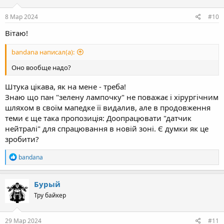
o
n
s
8 Мар 2024
#10
:
Вітаю!
bandana написал(а):
Оно вообще надо?
Штука цікава, як на мене - треба!
Знаю що пан "зелену лампочку" не поважає і хірургічним
шляхом в своїм мапедке її видалив, але в продовження
теми є ще така пропозиція: Доопрацювати "датчик
нейтралі" для спрацювання в новій зоні. Є думки як це
зробити?
R
bandana
e
a
c
Бурый
t
Тру байкер
i
o
n
s
29 Мар 2024
#11