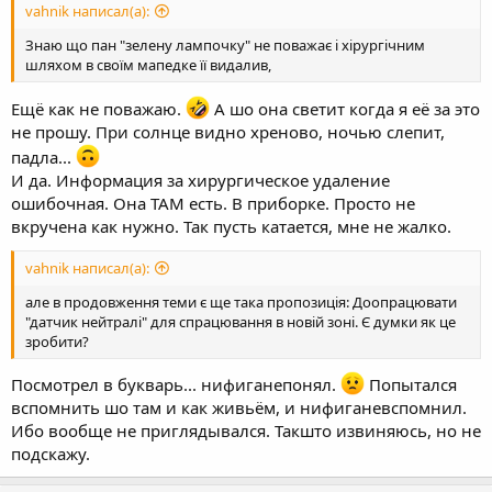
vahnik написал(а):
Знаю що пан "зелену лампочку" не поважає і хірургічним
шляхом в своїм мапедке її видалив,
Ещё как не поважаю.
А шо она светит когда я её за это
не прошу. При солнце видно хреново, ночью слепит,
падла...
И да. Информация за хирургическое удаление
ошибочная. Она ТАМ есть. В приборке. Просто не
вкручена как нужно. Так пусть катается, мне не жалко.
vahnik написал(а):
але в продовження теми є ще така пропозиція: Доопрацювати
"датчик нейтралі" для спрацювання в новій зоні. Є думки як це
зробити?
Посмотрел в букварь... нифиганепонял.
Попытался
вспомнить шо там и как живьём, и нифиганевспомнил.
Ибо вообще не приглядывался. Такшто извиняюсь, но не
подскажу.