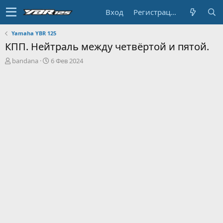
Вход
Регистрация
Yamaha YBR 125
КПП. Нейтраль между четвёртой и пятой.
А
Д
bandana
6 Фев 2024
в
а
т
т
о
а
р
н
т
а
е
ч
м
а
ы
л
а