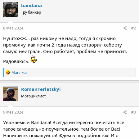
c
bandana
t
Тру байкер
i
o
n
s
8 Фев 2024
#2
:
НуштоЖЖ... раз никому не надо, тогда я скромно
промолчу, как почти 2 года назад сотворил себе эту
самую нейтраль. Оно работает, проблем не приносит.
Радоваюсь.
R
Marsikus
e
a
c
RomanTerletskyi
t
Мотоциклист
i
o
n
s
9 Фев 2024
#3
:
Уважаемый Bandana! Всегда интересно почитать всё
такое самодельно-поучительное, тем более от Вас!
Напишите, пожалуйста! Ждем в подробностях! И о