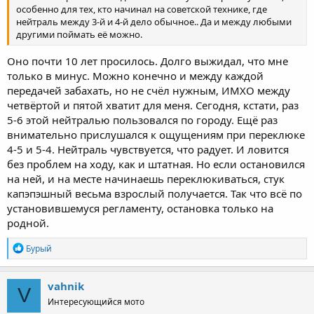
особенно для тех, кто начинал на советской технике, где
нейтраль между 3-й и 4-й дело обычное.. Да и между любыми
другими поймать её можно.
Оно почти 10 лет просилось. Долго выжидал, что мне
только в минус. Можно конечно и между каждой
передачей забахать, но не счёл нужным, ИМХО между
четвёртой и пятой хватит для меня. Сегодня, кстати, раз
5-6 этой нейтралью пользовался по городу. Ещё раз
внимательно прислушался к ощущениям при переклюке
4-5 и 5-4. Нейтраль чувствуется, что радует. И ловится
без проблем на ходу, как и штатная. Но если остановился
на ней, и на месте начинаешь переклюкиваться, стук
капэпэшный весьма взрослый получается. Так что всё по
установившемуся регламенту, остановка только на
родной.
R
Бурый
e
a
c
vahnik
V
t
Интересующийся мото
i