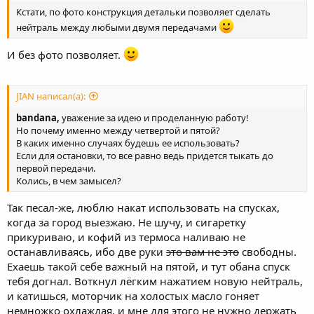
Кстати, по фото конструкция детальки позволяет сделать
нейтраль между любыми двумя передачами
И без фото позволяет.
JIAN написал(а):
bandana,
уважение за идею и проделанную работу!
Но почему именно между четвертой и пятой?
В каких именно случаях будешь ее использовать?
Если для остановки, то все равно ведь придется тыкать до
первой передачи.
Колись, в чем замысел?
Так песал-же, люблю накат использовать на спусках,
когда за город выезжаю. Не шучу, и сигаретку
прикуриваю, и кофий из термоса наливаю не
останавливаясь, ибо две руки
это вам не это
свободны.
Ехаешь такой себе важный на пятой, и тут обана спуск
тебя догнал. Воткнул лёгким нажатием новую нейтраль,
и катишься, моторчик на холостых масло гоняет
немножко охлаждая, и мне для этого не нужно держать