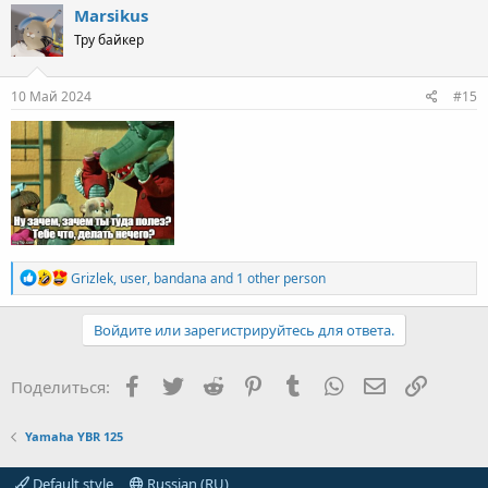
Marsikus
Тру байкер
10 Май 2024
#15
R
Grizlek
,
user
,
bandana
and 1 other person
e
a
c
Войдите или зарегистрируйтесь для ответа.
t
i
o
Facebook
Twitter
Reddit
Pinterest
Tumblr
WhatsApp
Электронная
Ссылка
Поделиться:
n
s
:
Yamaha YBR 125
Default style
Russian (RU)