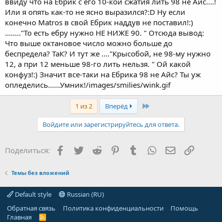
ввиду что на Ебрик с его 10-кой сжатия лить 98 не Айс....!
Или я опять как-то не ясно выразился?:D Ну если
конечно Matros в свой Ебрик наддув не поставил!:)
........"То есть ебру нужно НЕ НИЖЕ 90. " Отсюда вывод:
Что выше октановое число можно больше до
беспредела? ТаК? И тут же ...."Крысобой, не 98-му нужно
12, а при 12 меньше 98-го лить нельзя. " Ой какой
конфуз!:) Значит все-таки на Ебрика 98 не Айс? Ты уж
опледелись......Умник!/images/smilies/wink.gif
Last
1 из 2
Вперёд
Войдите или зарегистрируйтесь для ответа.
Facebook
Twitter
Reddit
Pinterest
Tumblr
WhatsApp
Электронная
Ссылка
Поделиться:
Темы без вложений
Default style
Russian (RU)
Обратная связь
Политика конфиденциальности
Помощь
Главная
R