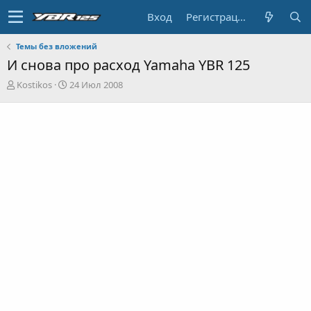
Вход
Регистрация
Темы без вложений
И снова про расход Yamaha YBR 125
А
Д
Kostikos
24 Июл 2008
в
а
т
т
о
а
р
н
т
а
е
ч
м
а
ы
л
а