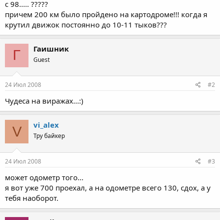
с 98..... ?????
причем 200 км было пройдено на картодроме!!! когда я
крутил движок постоянно до 10-11 тыков???
Гаишник
Г
Guest
24 Июл 2008
#2
Чудеса на виражах...:)
vi_alex
V
Тру байкер
24 Июл 2008
#3
может одометр того...
я вот уже 700 проехал, а на одометре всего 130, сдох, а у
тебя наоборот.