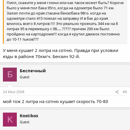
Пипл, скажите у меня глюки или как такое может быть? Короче
было у меня пол бака 95го, когда на одометре было 71 км.
Залил почти до края стакана бензобака 98го. когда на
одометре стало 415 поехал на заправку И в бак до края
влилось всего 8 литров !!!! Это реально проехать 344 км на 8
литрах 95 в перемешку с 98..... ????? причем 200 км было
пройдено на картодроме!!! когда я крутил движок постоянно
до 10-11 тыков???
У меня кушает 2 литра на сотню. Правда при условии
езды в районе 70км/ч. Бензин 92-й.
Беспечный
Б
Guest
24 Июл 2008
#6
мой тож 2 литра на сотню кушает скорость 70-80
Kostikos
K
Guest