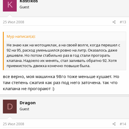
Kostikos
K
Guest
25 Июл 2008
#13
Мур написал(а):
Не знаю как на мотоциклах, а на своей волге, когда перешел с
92 на 95, расход уменьшился ровно на литр. Оказалось даже
дешевле. Но потом стабильно раз в год стали прогорать
клапана. Надоело их менять, стал заливать обратно 92. Хотя
приемистость движка конечно повыше была.
все верно, моя машинка 98го тоже меньше кушает. Но
там степень сжатия как раз под него заточена. так что
клапана не прогорают :)
Dragon
D
Guest
25 Июл 2008
#14