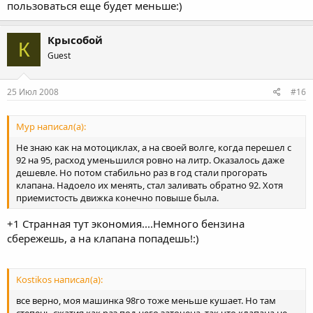
пользоваться еще будет меньше:)
Крысобой
К
Guest
25 Июл 2008
#16
Мур написал(а):
Не знаю как на мотоциклах, а на своей волге, когда перешел с
92 на 95, расход уменьшился ровно на литр. Оказалось даже
дешевле. Но потом стабильно раз в год стали прогорать
клапана. Надоело их менять, стал заливать обратно 92. Хотя
приемистость движка конечно повыше была.
+1 Странная тут экономия....Немного бензина
сбережешь, а на клапана попадешь!:)
Kostikos написал(а):
все верно, моя машинка 98го тоже меньше кушает. Но там