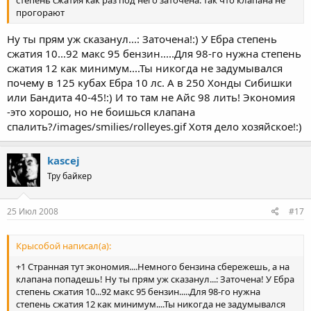
степень сжатия как раз под него заточена. так что клапана не
прогорают
Ну ты прям уж сказанул...: Заточена!:) У Ебра степень
сжатия 10...92 макс 95 бензин.....Для 98-го нужна степень
сжатия 12 как минимум....Ты никогда не задумывался
почему в 125 кубах Ебра 10 лс. А в 250 Хонды Сибишки
или Бандита 40-45!:) И то там не Айс 98 лить! Экономия
-это хорошо, но не боишься клапана
спалить?/images/smilies/rolleyes.gif Хотя дело хозяйское!:)
kascej
Тру байкер
25 Июл 2008
#17
Крысобой написал(а):
+1 Странная тут экономия....Немного бензина сбережешь, а на
клапана попадешь! Ну ты прям уж сказанул...: Заточена! У Ебра
степень сжатия 10...92 макс 95 бензин.....Для 98-го нужна
степень сжатия 12 как минимум....Ты никогда не задумывался