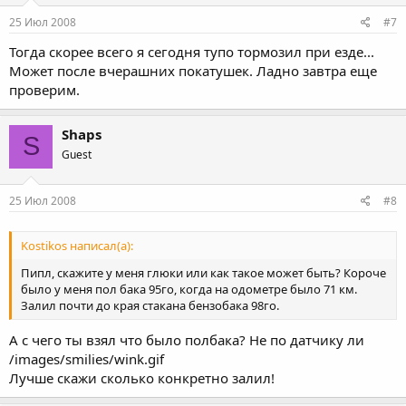
25 Июл 2008
#7
Тогда скорее всего я сегодня тупо тормозил при езде...
Может после вчерашних покатушек. Ладно завтра еще
проверим.
Shaps
S
Guest
25 Июл 2008
#8
Kostikos написал(а):
Пипл, скажите у меня глюки или как такое может быть? Короче
было у меня пол бака 95го, когда на одометре было 71 км.
Залил почти до края стакана бензобака 98го.
А с чего ты взял что было полбака? Не по датчику ли
/images/smilies/wink.gif
Лучше скажи сколько конкретно залил!