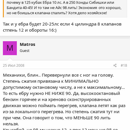
почему в 125 кубах Ебра 10 лс. А в 250 Хонды Сибишки или
Бандита 40-45! И то там не Айс 98 лить! Экономия -это хорошо,
но не боишься клапана спалить? Хотя дело хозяйское!
Так и у ебра будет 20-25лс если 4 цилиндра 8 клапанов
стпень 12 и обороты 16:)
Matros
M
Guest
25 Июл 2008
#18
Механики, блин.. Перевернули все с ног на голову.
Степень сжатия привязана к МИНИМАЛЬНО
допустимому октановому числу, а не к максимальному...
То есть ебру нужно НЕ НИЖЕ 90. Да, высокооктановый
бензин горячее и на хреново сконструированных
движках можно поймать перегрев, клапана летят как раз
из-за локального перегрева. Но степень сжатия тут ни
при чем. Она говорит о том, что МЕНЬШЕ 90 лить
нельзя.
Крысобой, не 98-му нужно 12, а при 12 меньше 98-го