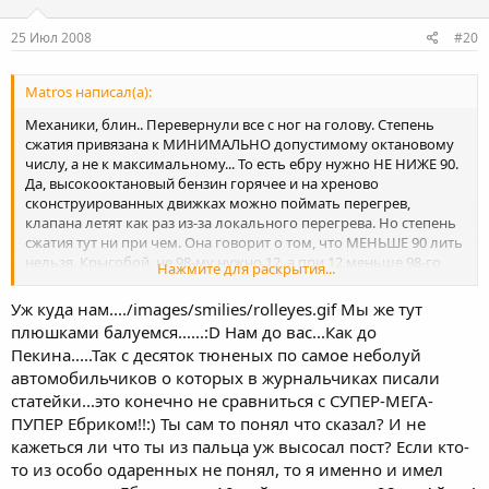
25 Июл 2008
#20
Matros написал(а):
Механики, блин.. Перевернули все с ног на голову. Степень
сжатия привязана к МИНИМАЛЬНО допустимому октановому
числу, а не к максимальному... То есть ебру нужно НЕ НИЖЕ 90.
Да, высокооктановый бензин горячее и на хреново
сконструированных движках можно поймать перегрев,
клапана летят как раз из-за локального перегрева. Но степень
сжатия тут ни при чем. Она говорит о том, что МЕНЬШЕ 90 лить
нельзя. Крысобой, не 98-му нужно 12, а при 12 меньше 98-го
Нажмите для раскрытия...
лить нельзя. Давайте не путать причину и следствие. И не
рассуждать о тех материях, в которых ни в зуб ногой.
Уж куда нам..../images/smilies/rolleyes.gif Мы же тут
плюшками балуемся......:D Нам до вас...Как до
Пекина.....Так с десяток тюненых по самое неболуй
автомобильчиков о которых в журнальчиках писали
статейки...это конечно не сравниться с СУПЕР-МЕГА-
ПУПЕР Ебриком!!:) Ты сам то понял что сказал? И не
кажеться ли что ты из пальца уж высосал пост? Если кто-
то из особо одаренных не понял, то я именно и имел