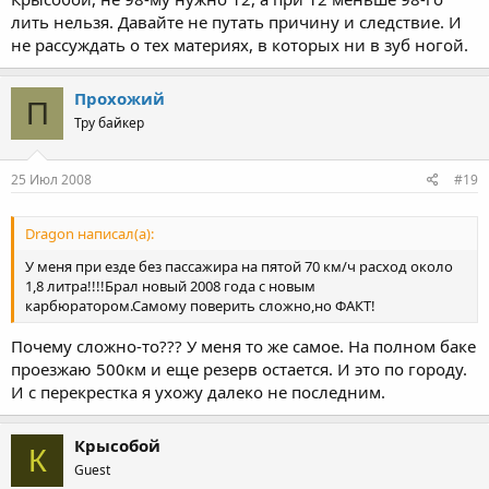
лить нельзя. Давайте не путать причину и следствие. И
не рассуждать о тех материях, в которых ни в зуб ногой.
Прохожий
П
Тру байкер
25 Июл 2008
#19
Dragon написал(а):
У меня при езде без пассажира на пятой 70 км/ч расход около
1,8 литра!!!!Брал новый 2008 года с новым
карбюратором.Самому поверить сложно,но ФАКТ!
Почему сложно-то??? У меня то же самое. На полном баке
проезжаю 500км и еще резерв остается. И это по городу.
И с перекрестка я ухожу далеко не последним.
Крысобой
К
Guest