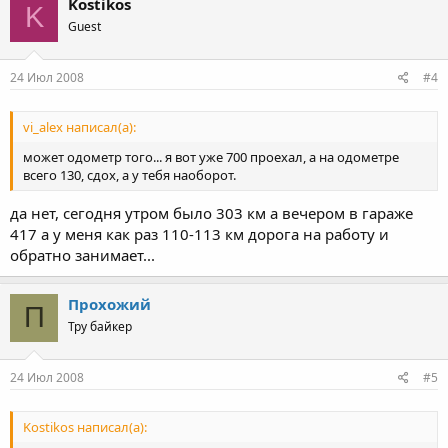
Kostikos
K
Guest
24 Июл 2008
#4
vi_alex написал(а):
может одометр того... я вот уже 700 проехал, а на одометре
всего 130, сдох, а у тебя наоборот.
да нет, сегодня утром было 303 км а вечером в гараже
417 а у меня как раз 110-113 км дорога на работу и
обратно занимает...
Прохожий
П
Тру байкер
24 Июл 2008
#5
Kostikos написал(а):