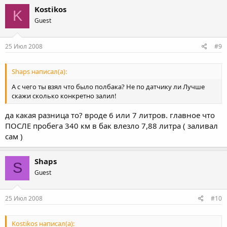
Kostikos
K
Guest
25 Июл 2008
#9
Shaps написал(а):
А с чего ты взял что было полбака? Не по датчику ли Лучше
скажи сколько конкретно залил!
да какая разница то? вроде 6 или 7 литров. главное что
ПОСЛЕ пробега 340 км в бак влезло 7,88 литра ( заливал
сам )
Shaps
S
Guest
25 Июл 2008
#10
Kostikos написал(а):