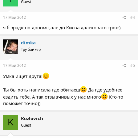
Guest
17 Май 2012
#4
я б зрадістю допоміг,але до Києва далековато трох:)
dimka
Тру байкер
17 Май 2012
#5
Умка ищет друга!
Ты бы хоть написала где обитаеш
Да где удобнее
ездить тебе. А так отзывчивых у нас много
Кто-то
поможет точно))
Kozlovich
K
Guest