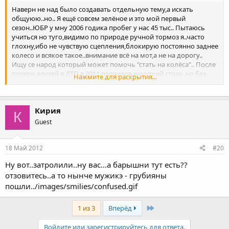
Наверн не над было создавать отдельную тему,а искать
общуюю..но.. Я ещё совсем зелёное и это мой первый
сезон..ЮБР у мну 2006 годика пробег у нас 45 тыс.. Пытаюсь
учиться но туго,видимо по природе ручной тормоз я..часто
глохну,ибо не чувствую сцепления,блокирую постоянно заднее
колесо и всякое такое..внимание всё на мот,а не на дорогу..
Ищу се народ который может помочь "стать на колёса".. После
потери друзей в ДТП в 2011 появился жуууткий страх..но без
Нажмите для раскрытия...
мото тож не могу..нуна что б ктот раздуплил.. а то друзья кто
на 600 кто на литре..не удобно им..вооть
Кирия
К
Guest
18 Май 2012
#20
Ну вот..затролили..ну вас...а барышни тут есть??
отзовитесь..а то нынче мужикэ - грубияны
пошли../images/smilies/confused.gif
Last
1 из 3
Вперёд
Войдите или зарегистрируйтесь для ответа.