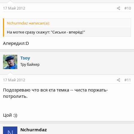
17 Май 2012
#10
Nchurmdaz написал(а):
На мотке сразу скажут: "Сиськи - вперёд!"
Апередил:D
Tsoy
Тру байкер
17 Май 2012
#11
Подозреваю что вся єта темка -- чиста поржать-
потролить.
Цой :))
Nchurmdaz
N