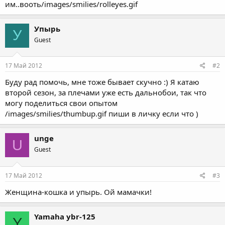
им..вооть/images/smilies/rolleyes.gif
Упырь
У
Guest
17 Май 2012
#2
Буду рад помочь, мне тоже бывает скучно :) Я катаю
второй сезон, за плечами уже есть дальнобои, так что
могу поделиться свои опытом
/images/smilies/thumbup.gif пиши в личку если что )
unge
U
Guest
17 Май 2012
#3
Женщина-кошка и упырь. Ой мамачки!
Yamaha ybr-125
Y