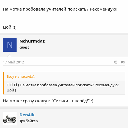
На мотке пробовала учителей поискать? Рекомендую!
Цой :))
Nchurmdaz
N
Guest
17 Май 2012
#9
Tsoy написал(а):
Гі Гі Гі ) На мотке пробовала учителей поискать? Рекомендую!
Цой )
На мотке сразу скажут: "Сиськи - вперёд!" :)
Den4ik
Тру байкер