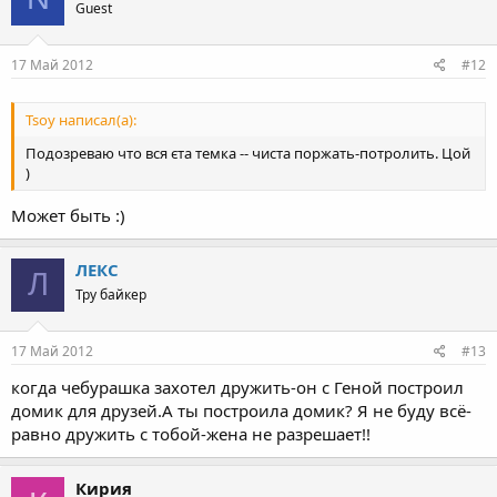
Guest
17 Май 2012
#12
Tsoy написал(а):
Подозреваю что вся єта темка -- чиста поржать-потролить. Цой
)
Может быть :)
ЛЕКС
Л
Тру байкер
17 Май 2012
#13
когда чебурашка захотел дружить-он с Геной построил
домик для друзей.А ты построила домик? Я не буду всё-
равно дружить с тобой-жена не разрешает!!
Кирия