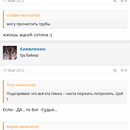
17 Май 2012
#18
Outlaw написал(а):
могу прочистить трубы
жжошь ацкий сотона :)
Киевлянин
Тру байкер
17 Май 2012
#19
Tsoy написал(а):
Подозреваю что вся єта темка -- чиста поржать-потролить. Цой
)
Если - ДА , то Бог -Судья...
Кирия написал(а):