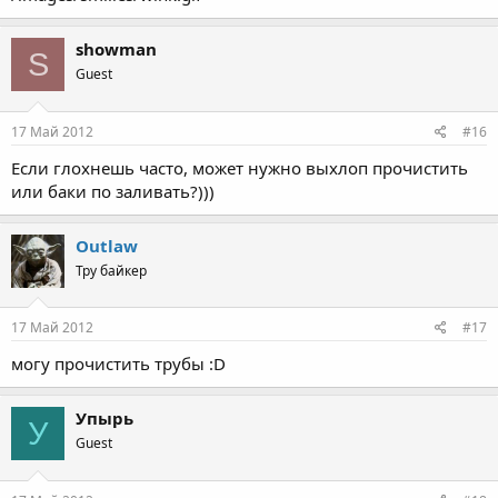
showman
S
Guest
17 Май 2012
#16
Если глохнешь часто, может нужно выхлоп прочистить
или баки по заливать?)))
Outlaw
Тру байкер
17 Май 2012
#17
могу прочистить трубы :D
Упырь
У
Guest