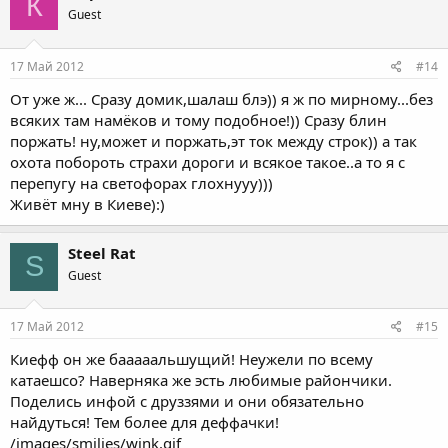
К
Guest
17 Май 2012
#14
От уже ж... Сразу домик,шалаш блэ)) я ж по мирному...без
всяких там намёков и тому подобное!)) Сразу блин
поржать! ну,может и поржать,эт ток между строк)) а так
охота побороть страхи дороги и всякое такое..а то я с
перепугу на светофорах глохнууу)))
Живёт мну в Киеве):)
Steel Rat
S
Guest
17 Май 2012
#15
Киефф он же бааааальшущий! Неужели по всему
катаешсо? Наверняка же эсть любимые райончики.
Поделись инфой с друззями и они обязательно
найдуться! Тем более для деффачки!
/images/smilies/wink.gif