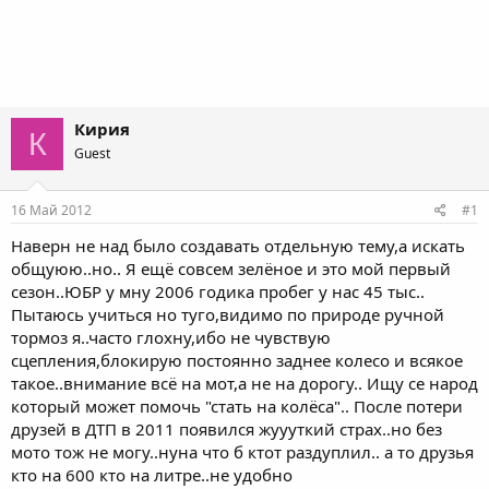
Кирия
К
Guest
16 Май 2012
#1
Наверн не над было создавать отдельную тему,а искать
общуюю..но.. Я ещё совсем зелёное и это мой первый
сезон..ЮБР у мну 2006 годика пробег у нас 45 тыс..
Пытаюсь учиться но туго,видимо по природе ручной
тормоз я..часто глохну,ибо не чувствую
сцепления,блокирую постоянно заднее колесо и всякое
такое..внимание всё на мот,а не на дорогу.. Ищу се народ
который может помочь "стать на колёса".. После потери
друзей в ДТП в 2011 появился жуууткий страх..но без
мото тож не могу..нуна что б ктот раздуплил.. а то друзья
кто на 600 кто на литре..не удобно