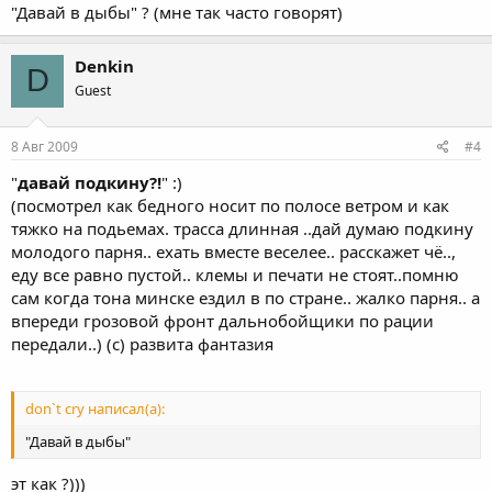
"Давай в дыбы" ? (мне так часто говорят)
Denkin
D
Guest
8 Авг 2009
#4
"
давай подкину?!
" :)
(посмотрел как бедного носит по полосе ветром и как
тяжко на подьемах. трасса длинная ..дай думаю подкину
молодого парня.. ехать вместе веселее.. расскажет чё..,
еду все равно пустой.. клемы и печати не стоят..помню
сам когда тона минске ездил в по стране.. жалко парня.. а
впереди грозовой фронт дальнобойщики по рации
передали..) (с) развита фантазия
don`t cry написал(а):
"Давай в дыбы"
эт как ?)))