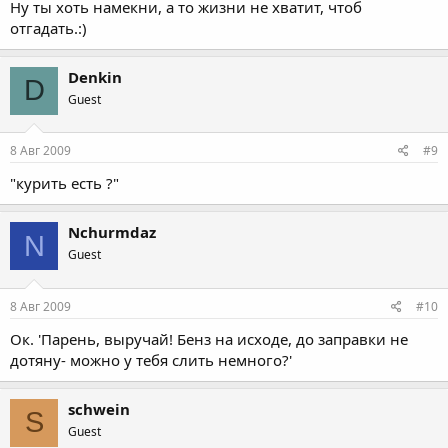
Ну ты хоть намекни, а то жизни не хватит, чтоб
отгадать.:)
Denkin
D
Guest
8 Авг 2009
#9
"курить есть ?"
Nchurmdaz
N
Guest
8 Авг 2009
#10
Ок. 'Парень, выручай! Бенз на исходе, до заправки не
дотяну- можно у тебя слить немного?'
schwein
S
Guest