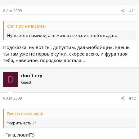
8 Авг 2009
#11
don`t cry написал(а):
Ну ты хоть намекни, а то жизни не хватит, чтоб отгадать.
Подсказка: ну вот ты, допустим, дальнобойщик. Едешь
ты там уже не первые сутки, скорее всего, и фура твоя
тебя, наверное, порядком достала...
don`t cry
D
Guest
8 Авг 2009
#12
Denkin написал(а):
"курить есть ?"
- "ага, лови!":)