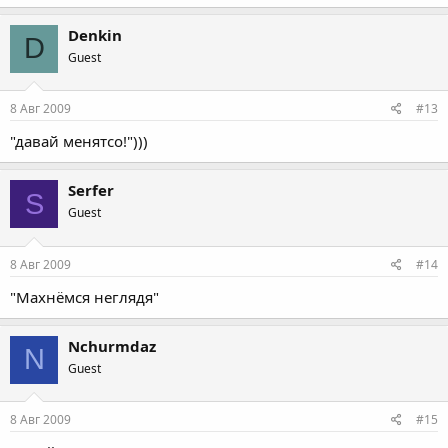
Denkin
D
Guest
8 Авг 2009
#13
"давай менятсо!")))
Serfer
S
Guest
8 Авг 2009
#14
"Махнёмся неглядя"
Nchurmdaz
N
Guest
8 Авг 2009
#15