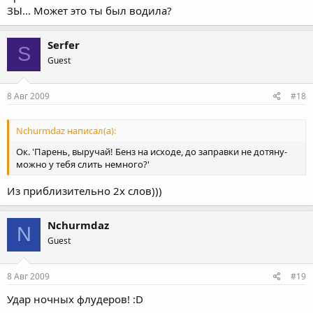
ЗЫ... Может это ты был водила?
Serfer
S
Guest
8 Авг 2009
#18
Nchurmdaz написал(а):
Ок. 'Парень, выручай! Бенз на исходе, до заправки не дотяну-
можно у тебя слить немного?'
Из приблизительно 2х слов)))
Nchurmdaz
N
Guest
8 Авг 2009
#19
Удар ночных флудеров! :D