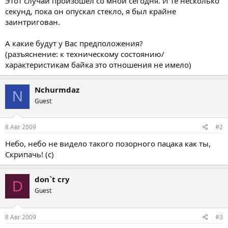
Этот случай произошел со мной сегодня. И те несколько
секунд, пока он опускал стекло, я был крайне
заинтригован.
А какие будут у Вас предположения?
(разъяснение: к техническому состоянию/
характеристикам байка это отношения не имело)
Nchurmdaz
N
Guest
8 Авг 2009
#2
Небо, небо не видело такого позорного пацака как ты,
Скрипачь! (с)
don`t cry
D
Guest
8 Авг 2009
#3