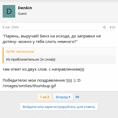
Denkin
D
Guest
8 Авг 2009
#20
"Парень, выручай! Бенз на исходе, до заправки не
дотяну- можно у тебя слить немного?"
Serfer написал(а):
Из приблизительно 2х слов)))
там ответ из двух слов. с направлением)))
Победителю мои поздравления !)))) :) :D
/images/smilies/thumbup.gif
Last
1 из 3
Вперёд
Войдите или зарегистрируйтесь для ответа.