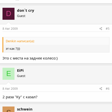
don`t cry
D
Guest
8 Авг 2009
#5
Denkin написал(а):
эт как ?)))
Это с места на заднее колесо:)
EiPi
E
Guest
8 Авг 2009
#6
2 раза "Ку" с казал?
schwein