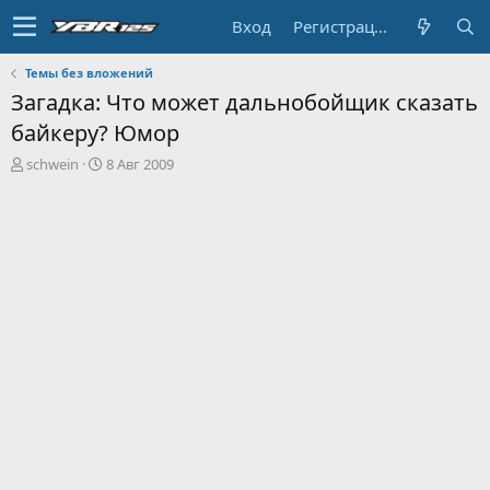
Вход
Регистрация
Темы без вложений
Загадка: Что может дальнобойщик сказать
байкеру? Юмор
А
Д
schwein
8 Авг 2009
в
а
т
т
о
а
р
н
т
а
е
ч
м
а
ы
л
а