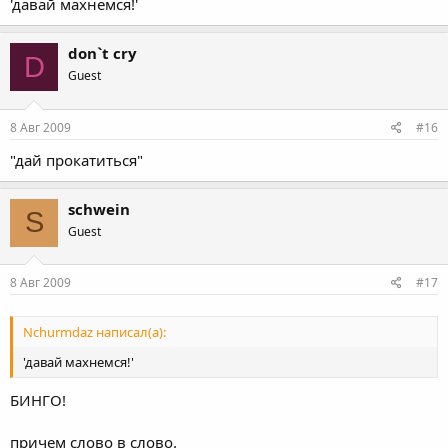
'давай махнемся!'
don`t cry
D
Guest
8 Авг 2009
#16
"дай прокатиться"
schwein
S
Guest
8 Авг 2009
#17
Nchurmdaz написал(а):
'давай махнемся!'
БИНГО!
причем слово в слово.