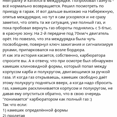
нейтралку и катился в междурядке. Попробовал газнуть -
всё нормально возвращается. Решил посмотреть по
приезду в гараж. И вот дальше выезжаю на Набережную,
опятьв междурядке, но тут я сам ускорялся и не сразу
заметил, что опять та же ситуация, уже полный газ, и
пока пробовал вернуть газ обороты поднялись с 5-6тыс.
в красную зону. На 2-й передаче под 70км/ч двигатель
орёт. Но повезло, что эта междурядка была чуть
посвободнее, повернул ключ зажигания и сигнализируя
руками, припарковался на возле бордюра.
И как эта история касается, собственно, карбюратора
спросите вы. А я отвечу, что при осмотре был обнаружен
камешек клиновидной формы, который попал между
корпусом карба и полукругом, двигающимся за ручкой
газа. И когда газ открываешь, камешек свободно даёт
этому полукругу подняться вверх, а когда надо сбросить
газ, камешек расклинивается корпусом и полукругом, не
давая ему опуститься обратно, что в свою очередь
"понимается" карбюратором как полный газ :)
Так что если:
1) камешек определённой формы
2) пролетая