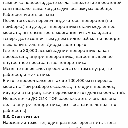
лампочка поворота, даже когда напряжение в бортовой
сети плавало, даже когда ездил без аккума вообще.
Работают и хоть бы хны.
После того, как перевёл индикаторы поворотов (на
приборке) на диоды - поворотники стали медленнее
моргать, интенсивность моргания чуть упала, зато
теперь даже солнечным днём видно, забыл ли поворот
выключить иль нет. Диоды светят ярко.
Где-то на 80,000 левый задний поворотник начал
дребезжать, внутри поворотника, патрон вышел во
внутреннее пространство поворотника.
Меня не напрягало, ну болтается он там внутри, но
работает, и фих с ним.
В итоге проболтался он так до 100,400км и перестал
моргать. При разборе оказалось, что один проводок,
идущий в патрон, таки переломился от долгих болтаний.
Но лампочка ДО СИХ ПОР рабочая, хоть и билась она
долго внутри поворотника, вся грязная/пыльная - но
работает! :)
3.3. Стоп-сигнал
Нареканий тоже нет, один раз перегорела нить стопа