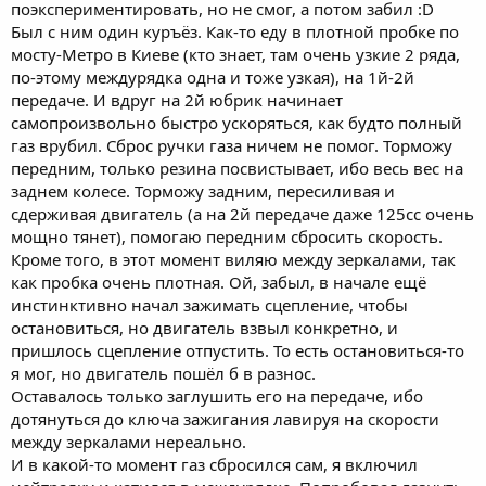
поэкспериментировать, но не смог, а потом забил :D
Был с ним один куръёз. Как-то еду в плотной пробке по
мосту-Метро в Киеве (кто знает, там очень узкие 2 ряда,
по-этому междурядка одна и тоже узкая), на 1й-2й
передаче. И вдруг на 2й юбрик начинает
самопроизвольно быстро ускоряться, как будто полный
газ врубил. Сброс ручки газа ничем не помог. Торможу
передним, только резина посвистывает, ибо весь вес на
заднем колесе. Торможу задним, пересиливая и
сдерживая двигатель (а на 2й передаче даже 125сс очень
мощно тянет), помогаю передним сбросить скорость.
Кроме того, в этот момент виляю между зеркалами, так
как пробка очень плотная. Ой, забыл, в начале ещё
инстинктивно начал зажимать сцепление, чтобы
остановиться, но двигатель взвыл конкретно, и
пришлось сцепление отпустить. То есть остановиться-то
я мог, но двигатель пошёл б в разнос.
Оставалось только заглушить его на передаче, ибо
дотянуться до ключа зажигания лавируя на скорости
между зеркалами нереально.
И в какой-то момент газ сбросился сам, я включил