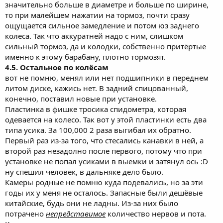
значительно больше в диаметре и больше по ширине,
то при малейшем нажатии на тормоз, почти сразу
ощущается сильное замедление и потом юз заднего
колеса. Так что аккуратней надо с ним, слишком
сильный тормоз, да и колодки, собственно притёртые
именно к этому барабану, плотно тормозят.
4.5. Остальное по колёсам
вот не помню, менял или нет подшипники в переднем
литом диске, кажись нет. В задний спицованный,
конечно, поставил новые при установке.
Пластинка в фишке тросика спидометра, которая
одевается на колесо. Так вот у этой пластинки есть два
типа усика. За 100,000 2 раза выгибал их обратно.
Первый раз из-за того, что стесались канавки в ней, а
второй раз незадолно после первого, потому что при
установке не попал усиками в выемки и затянул ось :D
ну спешил человек, в дальняке дело было.
Камеры родные не помню куда подевались, но за эти
годы их у меня не осталось. Запасные были дешёвые
китайские, будь они не ладны. Из-за них было
потрачено
непредставимое
количество нервов и пота.