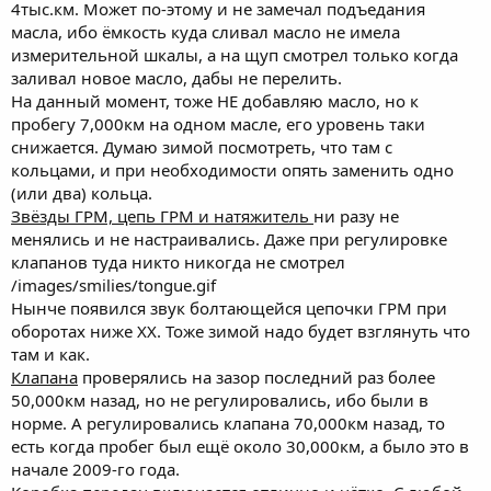
4тыс.км. Может по-этому и не замечал подъедания
масла, ибо ёмкость куда сливал масло не имела
измерительной шкалы, а на щуп смотрел только когда
заливал новое масло, дабы не перелить.
На данный момент, тоже НЕ добавляю масло, но к
пробегу 7,000км на одном масле, его уровень таки
снижается. Думаю зимой посмотреть, что там с
кольцами, и при необходимости опять заменить одно
(или два) кольца.
Звёзды ГРМ, цепь ГРМ и натяжитель
ни разу не
менялись и не настраивались. Даже при регулировке
клапанов туда никто никогда не смотрел
/images/smilies/tongue.gif
Нынче появился звук болтающейся цепочки ГРМ при
оборотах ниже ХХ. Тоже зимой надо будет взглянуть что
там и как.
Клапана
проверялись на зазор последний раз более
50,000км назад, но не регулировались, ибо были в
норме. А регулировались клапана 70,000км назад, то
есть когда пробег был ещё около 30,000км, а было это в
начале 2009-го года.