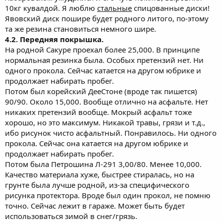
10кг кувалдой. Я люблю
стальные
спицованные диски!
Явовский диск пошире будет родного литого, по-этому
та же резина становиться немного шире.
4.2. Передняя покрышка.
На родной Сакуре проехал более 25,000. В принципе
нормальная резинка была. Особых претензий нет. Ни
одного прокола. Сейчас катается на другом юбрике и
продолжает набирать пробег.
Потом был корейский ДееСтоне (вроде так пишется)
90/90. Около 15,000. Вообще отлично на асфальте. Нет
никаких претензий вообще. Мокрый асфальт тоже
хорошо, но это максимум. Никакой травы, грязи и т.д.,
ибо рисунок чисто асфальтный. Понравилось. Ни одного
прокола. Сейчас она катается на другом юбрике и
продолжает набирать пробег.
Потом была Петрошина Л-291 3,00/80. Менее 10,000.
Качество материала хуже, быстрее стиралась, но на
грунте была лучше родной, из-за специфического
рисунка протектора. Вроде был один прокол, не помню
точно. Сейчас лежит в гараже. Может быть будет
использоваться зимой в снег/грязь.