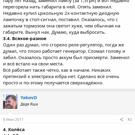
пару лет назад, заменил лампу (за 1,5грн) и вот недавно
перегорела нить габарита в ней. Опять заменил.
Недавно купил цокольную 2х-контактную диодную
лампочку в стоп-сигнал, поставил. Оказалось, что с
зажатым тормозом она светит хуже, чем обычная на
габарите. Вынул нах. Думаю, куда выбросить.
3.4. Всякое-разное
Один раз думал, что сгорело реле-регулятор, тогда же
думал, что плохо работает генератор. Сломал голову и
забил. Оказалось просто аккум был присмерти. Заменил
и всё встало на свои места.
Всё работает также чётко, как в начале. Никаких
претензий к электрика юбра нет. Сделано всё очень
просто и по-этому получается сверхнадёжно.
YakovD
Дядя Яша
8 Июн 2011
#2
4. Колёса