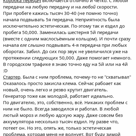
Коробка передач
включается отлично и чётко. С любой
передачи на любую передачу и на
любой
скорости.
При пробеге кажись тысяч 30-40 (не помню точно)
начала подвывать 5я передача. Неприятность была
исключительно эстетическая. По-этому так и ездил до
пробега 50,000. Заменилась шестерня 5й передачи
(вместе с одним маслосъёмным кольцом). И почти сразу
начала
еле слышно
подвывать 4-я передача при любых
оборотах. Забил. До сих пор звук не увеличился уже на
протяжении следующих 50,000. Даже помогает немного.
В городском трафике я знаю точно еду на 5й или на 4й
:D
Стартер
. Была с ним проблема, почему-то не "схватывал"
Оказалось просто закисла клема. Сейчас рабоает как
новый, очень легко и резво крутит двигатель.
Генератор тоже как молодой, работает идеально.
По двигателю, это, собственно, всё. Никаких проблем с
ним не было. Всегда заводился и работал. В любой
лютый мороз и любую адскую жару. Даже совсем без
аккумулятора несколько тысяч ездил. Ну разве что,
потеет он. Но это, опять же, только эстетическая
проблема, которая меня не волнует. Вот буду зимой