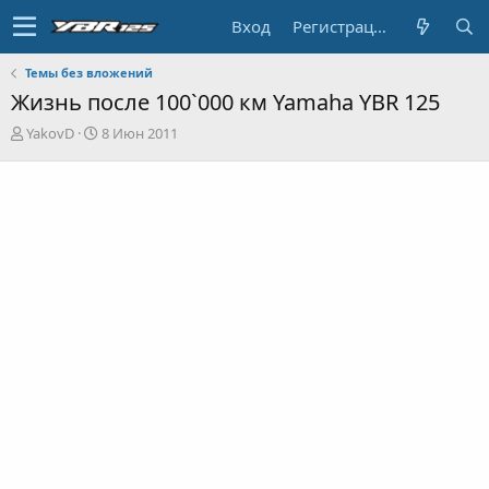
Вход
Регистрация
Темы без вложений
Жизнь после 100`000 км Yamaha YBR 125
А
Д
YakovD
8 Июн 2011
в
а
т
т
о
а
р
н
т
а
е
ч
м
а
ы
л
а