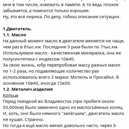
мне в том числе, освежить в памяти. А то ведь плохое
забывается, а помнится только хорошее.
Ну, это всё лирика. По делу, тобиш описание ситуации.
1.Двигатель.
1.1. Масло
На данный момент масло в двигателе меняется не чаще,
чем раз в 6тыс.км. Последние 3 раза были по 7тыс.км.
Используемое масло - качественная минералка, она же
полусинтетика с индексом 10в40.
За свою жизнь, юбр перепробовал массу разных масел
по 1-2 раза, но подавляющее количество раз
использовалось всего 2 марки: Мотюль и Просайкл. В
основном 10в40, иногда 15в50.
1.2. Металич.изделия
Кольца
Перед поездкой во Владивосток (при пробеге около
50,000км) было заменено одно из маслосъёмных колец.
И, хоть, оно было немного "залёгшим", двигатель масло
не кушал. Странно.
Но тогда я ещё масло менял довольно часто, через 3-