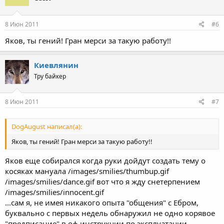
8 Июн 2011
#6
Яков, ты гений! Гран мерси за такую работу!!
Киевлянин
Тру байкер
8 Июн 2011
#7
DogAugust написал(а):
Яков, ты гений! Гран мерси за такую работу!!
Яков еще собирался когда руки дойдут создать тему о
косяках мануала /images/smilies/thumbup.gif
/images/smilies/dance.gif вот что я жду снетерпением
/images/smilies/innocent.gif
...сам я, не имея никакого опыта "общения" с Ебром,
буквально с первых недель обнаружил не одно корявое
"предписание" в оф.инструкции по эксплуатации....