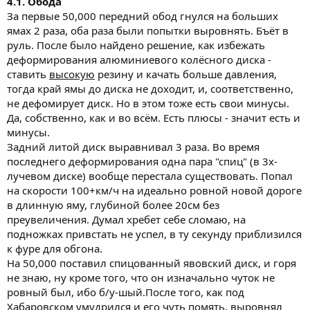
4.1. Обода
За первые 50,000 передний обод гнулся на больших
ямах 2 раза, оба раза были попытки выровнять. Бъёт в
руль. После было найдено решение, как избежать
деформирования алюминиевого колёсного диска -
ставить
высокую
резину и качать больше давления,
тогда край ямы до диска не доходит, и, соответственно,
не дефомирует диск. Но в этом тоже есть свои минусы.
Да, собственно, как и во всём. Есть плюсы - значит есть и
минусы.
Задний литой диск выравнивал 3 раза. Во время
последнего деформирования одна пара "спиц" (в 3х-
лучевом диске) вообще перестала существовать. Попал
на скорости 100+км/ч на идеально ровной новой дороге
в длинную яму, глубиной более 20см без
преувеличения. Думал хребет себе сломаю, на
подножках привстать не успел, в ту секунду приблизился
к фуре для обгона.
На 50,000 поставил спицованный явовский диск, и горя
не знаю, ну кроме того, что он изначально чуток не
ровный был, ибо б/у-шый.После того, как под
Хабаровском умудрился и его чуть помять, выровнял