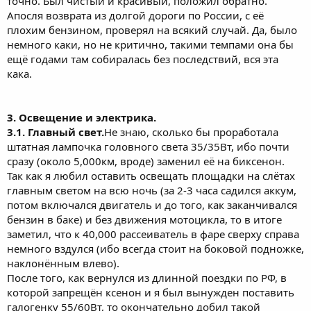
точно. Был чистый и красивый, положил обратно.
Апосля возврата из долгой дороги по России, с её
плохим бензином, проверял на всякий случай. Да, было
немного каки, но не критично, такими темпами она бы
ещё годами там собиралась без последствий, вся эта
кака.
3. Освещение и электрика.
3.1. Главный свет.
Не знаю, сколько бы проработала
штатная лампочка головного света 35/35Вт, ибо почти
сразу (около 5,000км, вроде) заменил её на биксенон.
Так как я любил оставить освещать площадки на слётах
главным светом на всю ночь (за 2-3 часа садился аккум,
потом включался двигатель и до того, как заканчивался
бензин в баке) и без движения мотоцикла, то в итоге
заметил, что к 40,000 рассеиватель в фаре сверху справа
немного вздулся (ибо всегда стоит на боковой подножке,
наклонённым влево).
После того, как вернулся из длинной поездки по РФ, в
которой запрещён ксенон и я был вынужден поставить
галогенку 55/60Вт, то окончательно добил такой