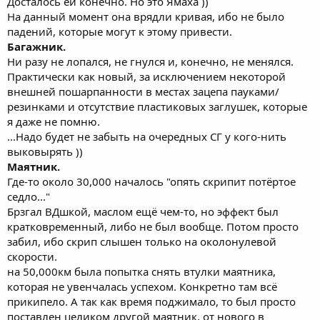
Досталось ей конечно. Но это Ямаха ))
На данный момент она врядли кривая, ибо не было
падений, которые могут к этому привести.
Багажник.
Ни разу не лопался, не гнулся и, конечно, не менялся.
Практически как новый, за исключением некоторой
внешней пошарпанности в местах зацепа пауками/
резинками и отсутствие пластиковых заглушек, которые
я даже не помню.
...Надо будет не забыть на очередных СГ у кого-нить
выковырять ))
Маятник.
Где-то около 30,000 началось "опять скрипит потёртое
седло..."
Брзгал ВДшкой, маслом ещё чем-то, но эффект был
кратковременный, либо не был вообще. Потом просто
забил, ибо скрип слышен только на околонулевой
скорости.
на 50,000км была попытка снять втулки маятника,
которая не увенчалась успехом. Конкретно там всё
прикипело. А так как время поджимало, то был просто
поставлен целиком другой маятник, от нового в