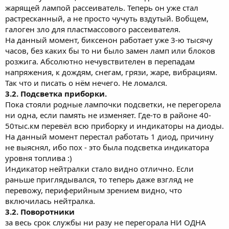
жарящей лампой рассеиватель. Теперь он уже стал
растресканный, а не просто чучуть вздутый. Вобщем,
галоген зло для пластмассового рассеивателя.
На данный момент, биксенон работает уже 3-ю тысячу
часов, без каких бы то ни было замен ламп или блоков
розжига. Абсолютно нечувствителен в перепадам
напряжения, к дождям, снегам, грязи, жаре, вибрациям.
Так что и писать о нём нечего. Не ломался.
3.2. Подсветка приборки.
Пока стояли родные лампочки подсветки, не перегорела
ни одна, если память не изменяет. Где-то в районе 40-
50тыс.км перевёл всю приборку и индикаторы на диоды.
На данный момент перестал работать 1 диод, причину
не выяснял, ибо пох - это была подсветка индикатора
уровня топлива :)
Индикатор нейтралки стало видно отлично. Если
раньше приглядывался, то теперь даже взгляд не
перевожу, периферийным зрением видно, что
включилась нейтралка.
3.2. Поворотники
за весь срок службы ни разу не перегорала НИ ОДНА