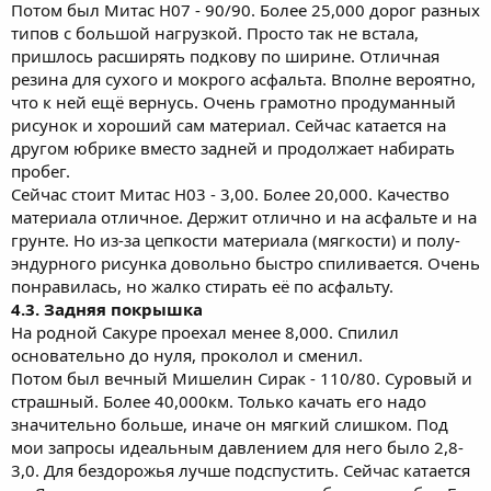
Потом был Митас Н07 - 90/90. Более 25,000 дорог разных
типов с большой нагрузкой. Просто так не встала,
пришлось расширять подкову по ширине. Отличная
резина для сухого и мокрого асфальта. Вполне вероятно,
что к ней ещё вернусь. Очень грамотно продуманный
рисунок и хороший сам материал. Сейчас катается на
другом юбрике вместо задней и продолжает набирать
пробег.
Сейчас стоит Митас Н03 - 3,00. Более 20,000. Качество
материала отличное. Держит отлично и на асфальте и на
грунте. Но из-за цепкости материала (мягкости) и полу-
эндурного рисунка довольно быстро спиливается. Очень
понравилась, но жалко стирать её по асфальту.
4.3. Задняя покрышка
На родной Сакуре проехал менее 8,000. Спилил
основательно до нуля, проколол и сменил.
Потом был вечный Мишелин Сирак - 110/80. Суровый и
страшный. Более 40,000км. Только качать его надо
значительно больше, иначе он мягкий слишком. Под
мои запросы идеальным давлением для него было 2,8-
3,0. Для бездорожья лучше подспустить. Сейчас катается