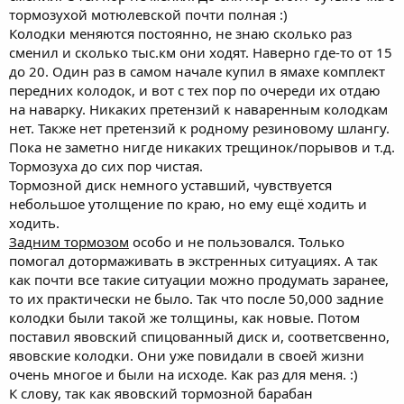
тормозухой мотюлевской почти полная :)
Колодки меняются постоянно, не знаю сколько раз
сменил и сколько тыс.км они ходят. Наверно где-то от 15
до 20. Один раз в самом начале купил в ямахе комплект
передних колодок, и вот с тех пор по очереди их отдаю
на наварку. Никаких претензий к наваренным колодкам
нет. Также нет претензий к родному резиновому шлангу.
Пока не заметно нигде никаких трещинок/порывов и т.д.
Тормозуха до сих пор чистая.
Тормозной диск немного уставший, чувствуется
небольшое утолщение по краю, но ему ещё ходить и
ходить.
Задним тормозом
особо и не пользовался. Только
помогал дотормаживать в экстренных ситуациях. А так
как почти все такие ситуации можно продумать заранее,
то их практически не было. Так что после 50,000 задние
колодки были такой же толщины, как новые. Потом
поставил явовский спицованный диск и, соответсвенно,
явовские колодки. Они уже повидали в своей жизни
очень многое и были на исходе. Как раз для меня. :)
К слову, так как явовский тормозной барабан