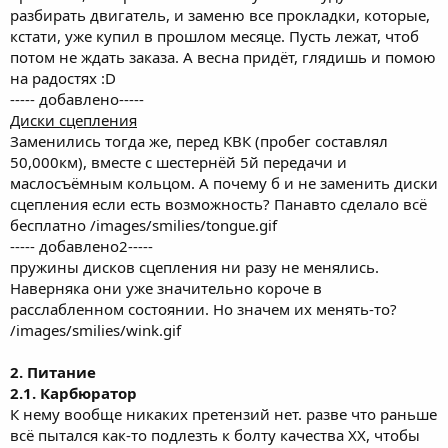
разбирать двигатель, и заменю все прокладки, которые,
кстати, уже купил в прошлом месяце. Пусть лежат, чтоб
потом не ждать заказа. А весна придёт, глядишь и помою
на радостях :D
----- добавлено-----
Диски сцепления
Заменились тогда же, перед КВК (пробег составлял
50,000км), вместе с шестернёй 5й передачи и
маслосъёмным кольцом. А почему б и не заменить диски
сцепления если есть возможность? Панавто сделало всё
бесплатно /images/smilies/tongue.gif
----- добавлено2-----
пружины дисков сцепления ни разу не менялись.
Наверняка они уже значительно короче в
расслабленном состоянии. Но значем их менять-то?
/images/smilies/wink.gif
2. Питание
2.1. Карбюратор
К нему вообще никаких претензий нет. разве что раньше
всё пытался как-то подлезть к болту качества ХХ, чтобы