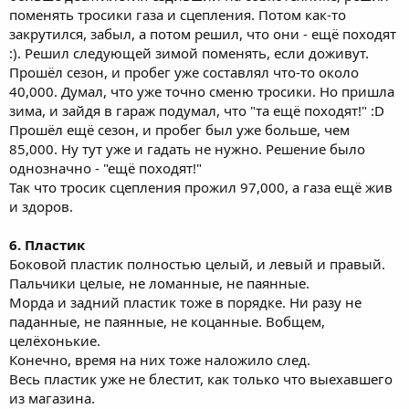
поменять тросики газа и сцепления. Потом как-то
закрутился, забыл, а потом решил, что они - ещё походят
:). Решил следующей зимой поменять, если доживут.
Прошёл сезон, и пробег уже составлял что-то около
40,000. Думал, что уже точно сменю тросики. Но пришла
зима, и зайдя в гараж подумал, что "та ещё походят!" :D
Прошёл ещё сезон, и пробег был уже больше, чем
85,000. Ну тут уже и гадать не нужно. Решение было
однозначно - "ещё походят!"
Так что тросик сцепления прожил 97,000, а газа ещё жив
и здоров.
6. Пластик
Боковой пластик полностью целый, и левый и правый.
Пальчики целые, не ломанные, не паянные.
Морда и задний пластик тоже в порядке. Ни разу не
паданные, не паянные, не коцанные. Вобщем,
целёхонькие.
Конечно, время на них тоже наложило след.
Весь пластик уже не блестит, как только что выехавшего
из магазина.