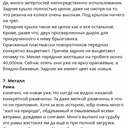
Да, много затёртостей непосредственно использования.
Заднее крыло полностью целое, даже не смотря на то,
что резина на колесе очень высокая. Под крылом ничего
не трёт.
Переднее крыло такое же целое как и всё остальное.
Кроме, разве что, двух просверленных дырок для
прикрученного к нему брызговика.
Оранженые пластмасски поворотников передних
конкретно выцветают. Причём задние не выцветают
почему-то. Менял передние желтяшки на пробеге около
40,000км. Сейчас опять они уже не ярко-оранжевые, а
бледно-бежевые. Задние же имеют цвет как новые.
7. Металл
Рама.
конечно, не новая уже. Но нигде не видно никакой
конкретной ржавчины. Та даже мелкой ржавчины я что-
то не припомню. Хотя за всю историю, юбр очень много
"жил на природе", обдуваемый и омываемый всеми
ветрами, дождями и снегами. Много выпало на судьбу
это рамы жестоких ям да ещё и при полной загрузке.