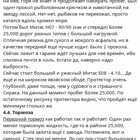
на Яве, горя не знает и продолжает набирать пробег. Был
один прокол рыболовным крючком и намотанной на
звезду леской. Нет-нет, рыбаков не переезжал, просто
катался вдоль кромки моря.
Потом был Митас Н07 - 90/90 (как и спереди) Более
25,000 дорог разных типов с большой нагрузкой.
Отличная резина для сухого и мокрого асфальта, но в
качестве передней ещё лучше ходит. Было 2 прокола.
Сейчас лежит в гараже ждёт лучших для неё времён, ибо
спилена почти в ноль. Кстати да, наверно надо
выбросить.
Сейчас стоит большой и ужасный Митас Е08 - 4.10... Да
ещё и на широком явовском ободе. Протектор очень
глубокий, даже толще, чем у сурового и страшного
Сирака. На данный момент пробег более 25,000. По
остаточному рисунку протектора видно, что пройдёт ещё
минимум столько же.
4.4. Тормоза
Передний тормоз
как работал так и работает. Один раз
менял тормозную жидкость, где-то в районе 25,000,
которая была залита ещё с завода. Потемнела, вот и
сменил. С тех пор не менял. До сих пор стоит бутылочка с