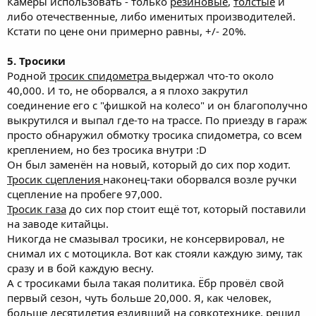
Камеры использовать - только
резиновые
,
толстые
и
либо отечественные, либо именитых производителей.
Кстати по цене они примерно равны, +/- 20%.
5. Тросики
Родной
тросик спидометра
выдержал что-то около
40,000. И то, не оборвался, а я плохо закрутил
соединение его с "фишкой на колесо" и он благополучно
выкрутился и выпал где-то на трассе. По приезду в гараж
просто обнаружил обмотку тросика спидометра, со всем
креплением, но без тросика внутри :D
Он был заменён на новый, который до сих пор ходит.
Тросик сцепления
наконец-таки оборвался возле ручки
сцепление на пробеге 97,000.
Тросик газа
до сих пор стоит ещё тот, который поставили
на заводе китайцы.
Никогда не смазывал тросики, не консервировал, не
снимал их с мотоцикла. Вот как стояли каждую зиму, так
сразу и в бой каждую весну.
А с тросиками была такая политика. Ёбр провёл свой
первый сезон, чуть больше 20,000. Я, как человек,
больше десятилетия ездивший на совкотехнике, решил