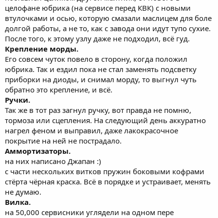
целофане юбрика (на сервисе перед КВК) с новыми
втулочками и осью, которую смазали маслицем для боле
долгой работы, а не то, как с завода они идут тупо сухие.
После того, к этому узлу даже не подходил, всё гуд.
Крепление морды.
Его совсем чуток повело в сторону, когда положил
юбрика. Так и ездил пока не стал заменять подсветку
приборки на диоды, и снимал морду, то выгнул чуть
обратно это крепление, и всё.
Ручки.
Так же в тот раз загнул ручку, вот правда не помню,
тормоза или сцепления. На следующий день аккуратно
нагрел феном и выправил, даже лакокрасочное
покрытие на ней не пострадало.
Аммортизаторы.
на них написано Джапан :)
с части нескольких витков пружин боковыми кофрами
стёрта чёрная краска. Всё в порядке и устраивает, менять
не думаю.
Вилка.
на 50,000 сервисники углядели на одном пере