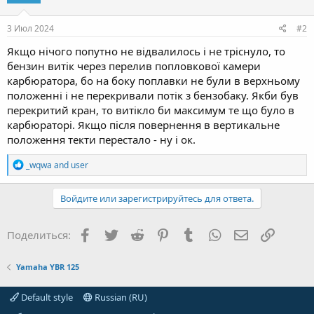
3 Июл 2024
#2
Якщо нічого попутно не відвалилось і не тріснуло, то
бензин витік через перелив попловкової камери
карбюратора, бо на боку поплавки не були в верхньому
положенні і не перекривали потік з бензобаку. Якби був
перекритий кран, то витікло би максимум те що було в
карбюраторі. Якщо після повернення в вертикальне
положення текти перестало - ну і ок.
R
_wqwa
and
user
e
a
c
Войдите или зарегистрируйтесь для ответа.
t
i
o
Facebook
Twitter
Reddit
Pinterest
Tumblr
WhatsApp
Электронная
Ссылка
Поделиться:
n
s
:
Yamaha YBR 125
Default style
Russian (RU)