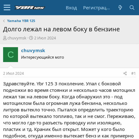
Вход
Регистрация
Yamaha YBR 125
Долго лежал на левом боку в бензине
А
Д
chuvymsk
2 Июл 2024
в
а
т
т
chuvymsk
C
о
а
Интересующийся мото
р
н
т
а
е
ч
2 Июл 2024
#1
м
а
ы
л
Здравствуйте. Ybr 125 3 поколение. Упал с боковой
а
подножки во время стоянки и несколько часов мотоцикл
лежал так на левом боку. Когда обнаружил это - под
мотоциклом была огромная лужа бензина, несколько
литров вытекло точно. Пытался определить траекторию
по которой вытекало топливо, так и не смог. Переживаю,
что могло где-то разъесть проводку или изоляцию,
пластик и тд. Краник был открыт. Может у кого было
подобное, откуда именно вытекает бенз и как примерно