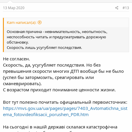
n
s
13 Мар 2020
#13
:
Kam написал(а):
Основная причина - невнимательность, неопытность,
неспособность читать и предусматривать дорожную
обстановку.
Скорость лишь усугубляет последствия.
Не согласен.
Скорость, да, усугубляет последствия. Но без
превышения скорости многих ДТП вообще бы не было
(успел бы затормозить, среагировать или
сманеврировать).
С возрастом приходит понимание ценности жизни.
Вот тут полезно почитать официальный первоисточник:
https://mvs.gov.ua/ua/pages/pages/7403_Avtomatichna_sist
ema_fotovideofiksacii_porushen_PDR.htm
На сьогодні в нашій державі склалася катастрофічна