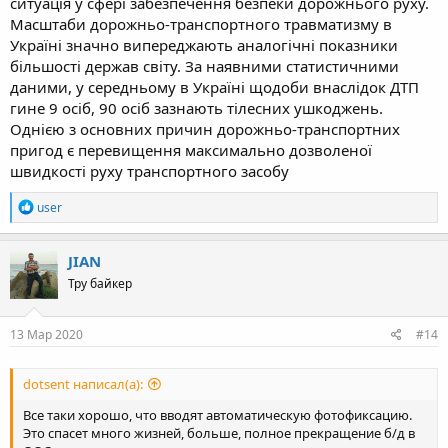
ситуація у сфері забезпечення безпеки дорожнього руху.
Масштаби дорожньо-транспортного травматизму в
Україні значно випереджають аналогічні показники
більшості держав світу. За наявними статистичними
даними, у середньому в Україні щодоби внаслідок ДТП
гине 9 осіб, 90 осіб зазнають тілесних ушкоджень.
Однією з основних причин дорожньо-транспортних
пригод є перевищення максимально дозволеної
швидкості руху транспортного засобу
R
user
e
a
c
JIAN
t
Тру байкер
i
o
n
s
13 Мар 2020
#14
:
dotsent написал(а):
Все таки хорошо, что вводят автоматическую фотофиксацию.
Это спасет много жизней, больше, полное прекращение б/д в