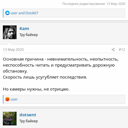
Последнее редактирование:
13 Мар 2020
R
user
and
Dozik67
e
a
c
Kam
t
Тру байкер
i
o
n
s
13 Мар 2020
#12
:
Основная причина - невнимательность, неопытность,
неспособность читать и предусматривать дорожную
обстановку.
Скорость лишь усугубляет последствия.
Но камеры нужны, не отрицаю.
R
user
e
a
c
dotsent
t
Тру байкер
i
o