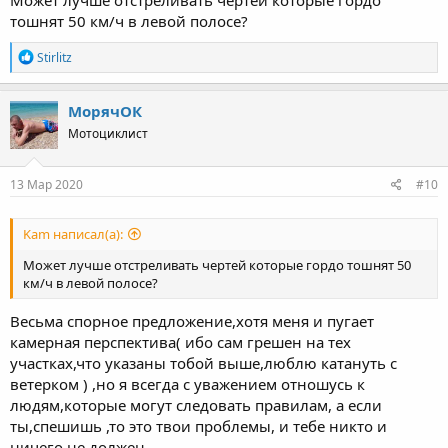
тошнят 50 км/ч в левой полосе?
R
Stirlitz
e
a
c
МорячОК
t
Мотоциклист
i
o
n
s
13 Мар 2020
#10
:
Kam написал(а):
Может лучше отстреливать чертей которые гордо тошнят 50
км/ч в левой полосе?
Весьма спорное предложение,хотя меня и пугает
камерная перспектива( ибо сам грешен на тех
участках,что указаны тобой выше,люблю катануть с
ветерком ) ,но я всегда с уважением отношусь к
людям,которые могут следовать правилам, а если
ты,спешишь ,то это твои проблемы, и тебе никто и
ничего не должен.