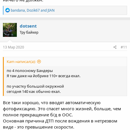
R
bandana
,
Dozik67
and
JIAN
e
a
c
dotsent
t
Тру байкер
i
o
n
s
13 Мар 2020
#11
:
Kam написал(а):
по 4 полосному Бандеры
Я там даже на йобрике 110+ всегда ехал.
по участку большой окружной
сегодня 140 как обычно ехал.
Все таки хорошо, что вводят автоматическую
фотофиксацию. Это спасет много жизней, больше, чем
полное прекращение б/д в ООС.
Основная причина ДТП после вождения в нетрезвом
виде - это превышение скорости.