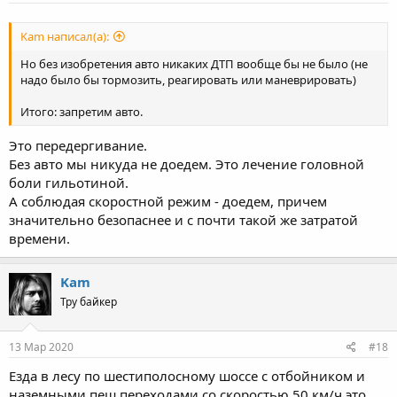
Kam написал(а):
Но без изобретения авто никаких ДТП вообще бы не было (не
надо было бы тормозить, реагировать или маневрировать)
Итого: запретим авто.
Это передергивание.
Без авто мы никуда не доедем. Это лечение головной
боли гильотиной.
А соблюдая скоростной режим - доедем, причем
значительно безопаснее и с почти такой же затратой
времени.
Kam
Тру байкер
13 Мар 2020
#18
Езда в лесу по шестиполосному шоссе с отбойником и
наземными пеш.переходами со скоростью 50 км/ч это