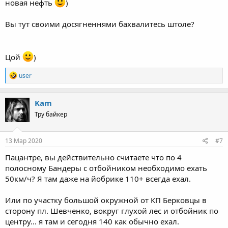
новая нефть
)
Вы тут своими досягненнями бахвалитесь штоле?
Цой
)
R
user
e
a
c
Kam
t
Тру байкер
i
o
n
s
13 Мар 2020
#7
:
Пацантре, вы действительно считаете что по 4
полосному Бандеры с отбойником необходимо ехать
50км/ч? Я там даже на йобрике 110+ всегда ехал.
Или по участку большой окружной от КП Берковцы в
сторону пл. Шевченко, вокруг глухой лес и отбойник по
центру... я там и сегодня 140 как обычно ехал.