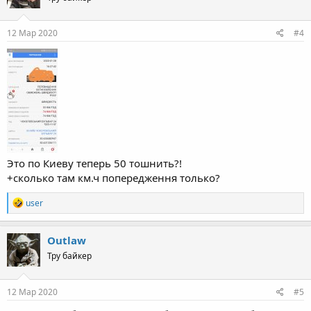
12 Мар 2020
#4
Это по Киеву теперь 50 тошнить?!
+сколько там км.ч попередження только?
R
user
e
a
c
Outlaw
t
Тру байкер
i
o
n
s
12 Мар 2020
#5
: