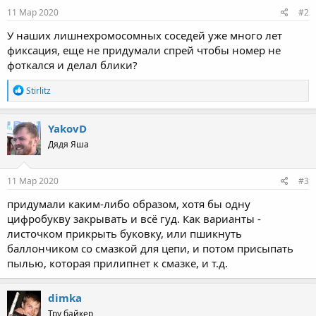
11 Мар 2020
#2
У наших лишнехромосомных соседей уже много лет
фиксация, еще не придумали спрей чтобы номер не
фоткался и делал блики?
R
Stirlitz
e
a
c
YakovD
t
Дядя Яша
i
o
n
s
11 Мар 2020
#3
:
придумали каким-либо образом, хотя бы одну
цифробукву закрывать и всё гуд. Как варианты -
листочком прикрыть буковку, или пшикнуть
баллончиком со смазкой для цепи, и потом присыпать
пылью, которая прилипнет к смазке, и т.д.
dimka
Тру байкер