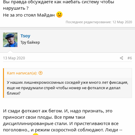
Вы правда обсуждаете как наебать систему чтобы
нарушить ?
Не за это стоял Майдан
Последнее редактирование:
12 Мар 2020
Tsoy
Тру байкер
13 Мар 2020
#6
Kam написал(а):
У наших лишнехромосомных соседей уже много лет фиксация,
еще не придумали спрей чтобы номер не фоткался и делал
блики?
И сзади фоткают аж бегом. И, надо признать, это
приносит свои плоды. Все прям таки
дисциплинированрые стали. И пристегиваются все
поголовно., и режим скоростной соблюдают. Люди --