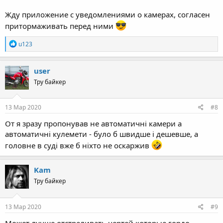
Жду приложение с уведомлениями о камерах, согласен
притормаживать перед ними
R
u123
e
a
c
user
t
Тру байкер
i
o
n
s
13 Мар 2020
#8
:
От я зразу пропонував не автоматичні камери а
автоматичні кулемети - було б швидше і дешевше, а
головне в суді вже б ніхто не оскаржив
Kam
Тру байкер
13 Мар 2020
#9
Может лучше отстреливать чертей которые гордо