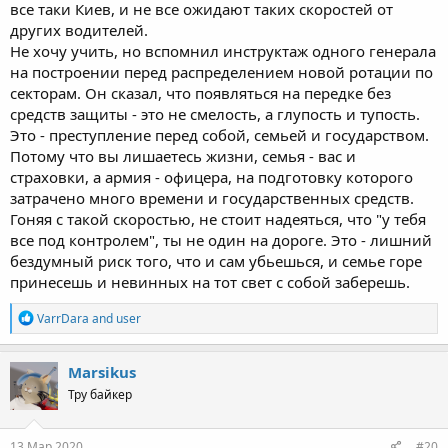
все таки Киев, и не все ожидают таких скоростей от
других водителей.
Не хочу учить, но вспомнил инструктаж одного генерала
на построении перед распределением новой ротации по
секторам. Он сказал, что появляться на передке без
средств защиты - это не смелость, а глупость и тупость.
Это - преступление перед собой, семьей и государством.
Потому что вы лишаетесь жизни, семья - вас и
страховки, а армия - офицера, на подготовку которого
затрачено много времени и государственных средств.
Гоняя с такой скоростью, не стоит надеяться, что "у тебя
все под контролем", ты не один на дороге. Это - лишний
бездумный риск того, что и сам убьешься, и семье горе
принесешь и невинных на тот свет с собой заберешь.
R
VarrDara
and
user
e
a
c
Marsikus
t
Тру байкер
i
o
n
s
13 Мар 2020
#20