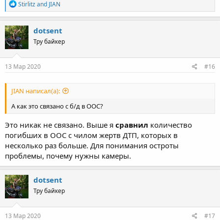
R
Stirlitz
and
JIAN
e
a
c
dotsent
t
Тру байкер
i
o
n
s
13 Мар 2020
#16
:
JIAN написал(а):
А как это связано с б/д в ООС?
Это никак не связано. Выше я
сравнил
количество
погибших в ООС с чилом жертв ДТП, которых в
несколько раз больше. Для понимания остроты
проблемы, почему нужны камеры.
dotsent
Тру байкер
13 Мар 2020
#17