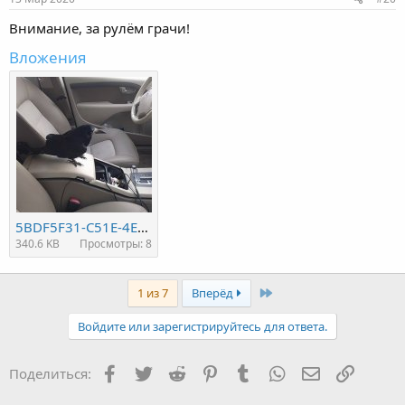
:
Внимание, за рулём грачи!
Вложения
5BDF5F31-C51E-4EB6-8118-502D726F9B8F.jpeg
340.6 KB
Просмотры: 8
Last
1 из 7
Вперёд
Войдите или зарегистрируйтесь для ответа.
Facebook
Twitter
Reddit
Pinterest
Tumblr
WhatsApp
Электронная
Ссылка
Поделиться: