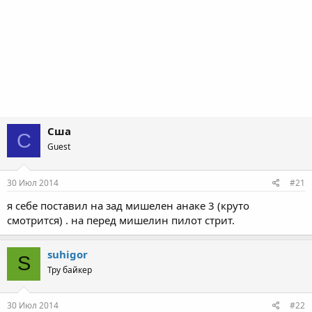
Сша
С
Guest
30 Июл 2014
#21
я себе поставил на зад мишелен анаке 3 (круто
смотрится) . на перед мишелин пилот стрит.
suhigor
S
Тру байкер
30 Июл 2014
#22