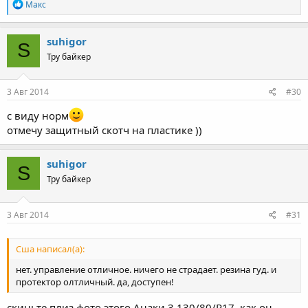
R
Макс
e
a
c
suhigor
S
t
Тру байкер
i
o
n
s
3 Авг 2014
#30
:
с виду норм
отмечу защитный скотч на пластике ))
suhigor
S
Тру байкер
3 Авг 2014
#31
Сша написал(а):
нет. управление отличное. ничего не страдает. резина гуд. и
протектор олтличный. да, доступен!
скиньте плиз фото этого Анаки 3 130/80/R17, как он