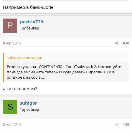
Например в байк-шопе.
pozitiv739
P
Тру байкер
8 Авг 2014
#38
suhigor написал(а):
Резина куплена - CONTINENTAL ContiTrailAttack 2. Насоветуйте
плиз где её сменить теперь И куда девать Пирелли 130/70
близкое к лысости...
а сикоко денех?
suhigor
S
Тру байкер
8 Авг 2014
#39