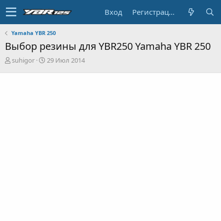
Вход
Регистрация
Yamaha YBR 250
Выбор резины для YBR250 Yamaha YBR 250
А
Д
suhigor
29 Июл 2014
в
а
т
т
о
а
р
н
т
а
е
ч
м
а
ы
л
а