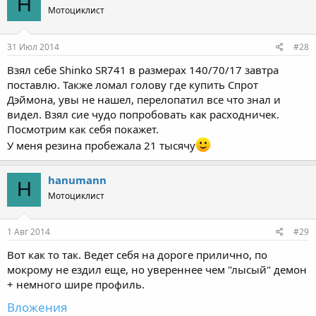
H
Мотоциклист
31 Июл 2014
#28
Взял себе Shinko SR741 в размерах 140/70/17 завтра
поставлю. Также ломал голову где купить Спрот
Дэймона, увы не нашел, перелопатил все что знал и
видел. Взял сие чудо попробовать как расходничек.
Посмотрим как себя покажет.
У меня резина пробежала 21 тысячу
hanumann
H
Мотоциклист
1 Авг 2014
#29
Вот как то так. Ведет себя на дороге прилично, по
мокрому не ездил еще, но увереннее чем "лысый" демон
+ немного шире профиль.
Вложения