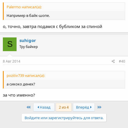
Palermo написал(а):
Например в байк-шопе.
о, точно, завтра подамся с бубликом за спиной
suhigor
S
Тру байкер
8 Авг 2014
#40
pozitiv739 написал(а):
а сикоко денех?
за что именно?
First
Last
Назад
2 из 4
Вперёд
Войдите или зарегистрируйтесь для ответа.