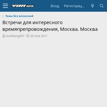
Вход
Регистрация
Темы без вложений
Встречи для интересного
времяпрепровождения, Москва. Москва
А
Д
Goldberg007
26 Ноя 2011
в
а
т
т
о
а
р
н
т
а
е
ч
м
а
ы
л
а