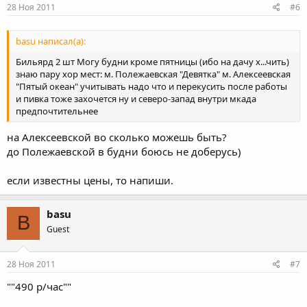
28 Ноя 2011
#6
basu написал(а):
Бильярд 2 шт Могу будни кроме пятницы (ибо на дачу х...чить)
знаю пару хор мест: м. Полежаевская "Девятка" м. Алексеевская
"Пятый океан" учитывать надо что и перекусить после работы
и пивка тоже захочется ну и северо-запад внутри мкада
предпочтительнее
на Алексеевской во сколько можешь быть?
до Полежаевской в будни боюсь не доберусь)
если известны цены, то напиши.
basu
B
Guest
28 Ноя 2011
#7
""490 р/час""