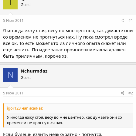
I
Guest
5 Июн 2011
#1
Я иногда езжу стоя, весу во мне центнер, как думаете они
со временем не прогнуться нах. Ну пока смотрел вроде
все ок. То есть может кто из личного опыта скажет или
еще ченить. По идее запас прочности металла должен
быть приличным. короче хз.
Nchurmdaz
N
Guest
5 Июн 2011
#2
igor123 написал(а):
Я иногда езжу стоя, весу во мне центнер, как думаете они со
временем не прогнуться нах.
Если будешь ездить неаккуратно - погнутся.