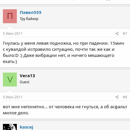
Павел559
П
Тру байкер
5 Июн 2011
#7
Гнулась у меня левая подножка, но при падении. 15мин
с кувалдой исправило ситуацию, почти так же как и
было:D :) Даже вибрации нет, и ничего мешающего
ехать:)
Vera13
V
Guest
5 Июн 2011
#8
вот мне непонятно... от человека не гнуться, а об асфальт
милое дело.
kascej