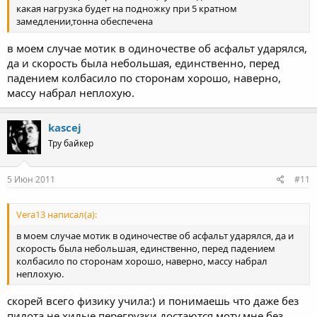
какая нагрузка будет на подножку при 5 кратном
замедлении,тонна обеспечена
в моем случае мотик в одиночестве об асфальт ударялся,
да и скорость была небольшая, единственно, перед
падением колбасило по сторонам хорошо, наверно,
массу набрал неплохую.
kascej
Тру байкер
5 Июн 2011
#11
Vera13 написал(а):
в моем случае мотик в одиночестве об асфальт ударялся, да и
скорость была небольшая, единственно, перед падением
колбасило по сторонам хорошо, наверно, массу набрал
неплохую.
скорей всего физику учила:) и понимаешь что даже без
пилота не хилые перегрузки достаются моту.мне без