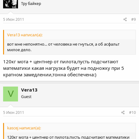
Тру байкер
5 Июн 2011
#9
Vera13 написал(а):
вот мне непонятно... от человека не гнуться, а об асфальт
милое дело.
120кг мота + центнер от пилота,пусть подсчитают
математики какая нагрузка будет на подножку при 5
кратном замедлении,тонна обеспечена:)
Vera13
V
Guest
5 Июн 2011
#10
kascej написал(а):
120кг мота + центнер от пилота,пусть подсчитают математики