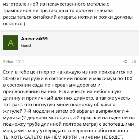
изготовленной из некачественного металла.с
трамплинов не прыгаю,да и то должен сначала
рассыпаться китайский апарат,а ножки и рожки должны
остаться:)
Алексий59
А
Guest
5 Июн 2011
#6
Если в тебе центнер то на каждую из них приходится по
50-60 кг нагрузки в состоянии покоя и максимум по 100
в состоянии езды по неровным дорогам и
приплясывания на них. Если учесть их небольшую
длинну и приличный для них диаметр, а так-же учесть
тот факт, что погнутую мной подножку об крыло
жигулей 7-й модели и затем об асфальт выпрямляли 4
мужика (2 держали мотоцикл, а 2 прыгали на надетой на
подножку трубе длинной полтора метра) с вспотевшими
мордами - могу утверждать совершенно обоснованно -
ТЫ ХОТЬ САЛЬТО НА НЁМ КРУТИ , ничё им НЕ БУДЕТ.