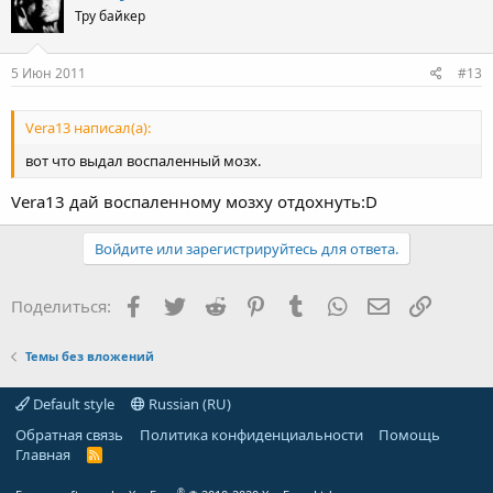
Тру байкер
5 Июн 2011
#13
Vera13 написал(а):
вот что выдал воспаленный мозх.
Vera13 дай воспаленному мозху отдохнуть:D
Войдите или зарегистрируйтесь для ответа.
Facebook
Twitter
Reddit
Pinterest
Tumblr
WhatsApp
Электронная
Ссылка
Поделиться:
Темы без вложений
Default style
Russian (RU)
Обратная связь
Политика конфиденциальности
Помощь
Главная
R
S
S
®