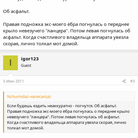
Об асфальт.
Правая подножка экс-моего ёбра погнулась о переднее
крыло невезучего "ланцера". Потом левая погнулась об
асфальт. Когда счастливого владельца аппарата увезла
скорая, лично толкал мот домой.
igor123
I
Guest
5 Июн 2011
#3
Nchurmdaz написал(а):
Если будешь ездить неаккуратно - погнутся. Об асфальт.
Правая подножка экс-моего ёбра погнулась о переднее крыло
невезучего "ланцера". Потом левая погнулась об асфальт.
Когда счастливого владельца аппарата увезла скорая, лично
толкал мот домой.