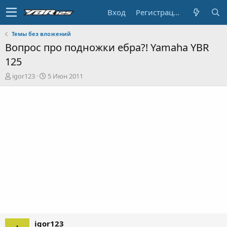
Вход
Регистрация
Темы без вложений
Вопрос про подножки ебра?! Yamaha YBR
125
А
Д
igor123
5 Июн 2011
в
а
т
т
о
а
р
н
т
а
е
ч
м
а
ы
л
а
igor123