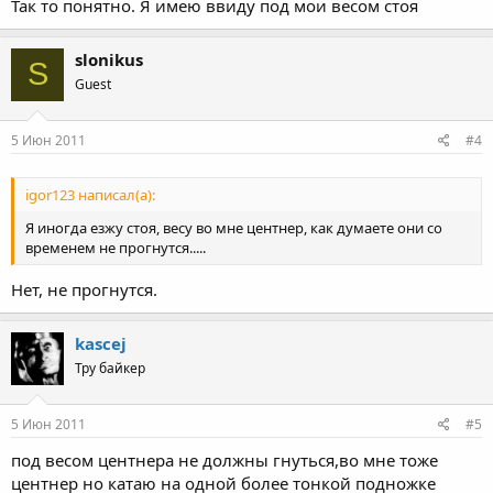
Так то понятно. Я имею ввиду под мои весом стоя
slonikus
S
Guest
5 Июн 2011
#4
igor123 написал(а):
Я иногда езжу стоя, весу во мне центнер, как думаете они со
временем не прогнутся.....
Нет, не прогнутся.
kascej
Тру байкер
5 Июн 2011
#5
под весом центнера не должны гнуться,во мне тоже
центнер но катаю на одной более тонкой подножке