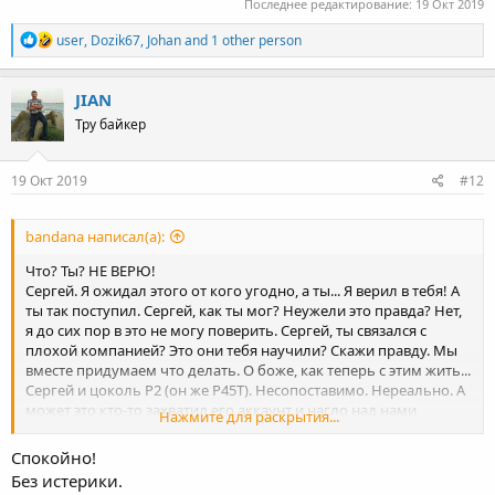
Последнее редактирование:
19 Окт 2019
R
user
,
Dozik67
,
Johan
and 1 other person
e
a
c
JIAN
t
Тру байкер
i
o
n
s
19 Окт 2019
#12
:
bandana написал(а):
Что? Ты? НЕ ВЕРЮ!
Сергей. Я ожидал этого от кого угодно, а ты... Я верил в тебя! А
ты так поступил. Сергей, как ты мог? Неужели это правда? Нет,
я до сих пор в это не могу поверить. Сергей, ты связался с
плохой компанией? Это они тебя научили? Скажи правду. Мы
вместе придумаем что делать. О боже, как теперь с этим жить...
Сергей и цоколь Р2 (он же P45T). Несопоставимо. Нереально. А
может это кто-то захватил его аккаунт и нагло над нами
Нажмите для раскрытия...
измывается? Нужно подождать. Правда всё равно всплывёт.
Посмотреть вложение 9917
Спокойно!
Без истерики.