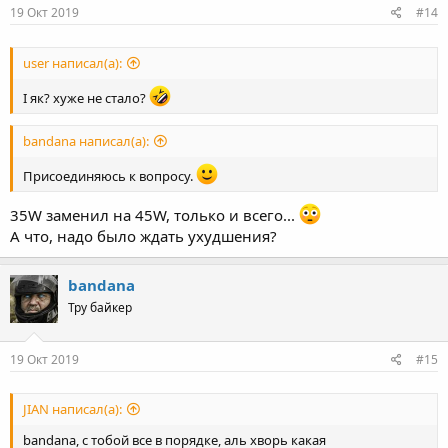
19 Окт 2019
#14
user написал(а):
І як? хуже не стало?
bandana написал(а):
Присоединяюсь к вопросу.
35W заменил на 45W, только и всего...
А что, надо было ждать ухудшения?
bandana
Тру байкер
19 Окт 2019
#15
JIAN написал(а):
bandana, с тобой все в порядке, аль хворь какая