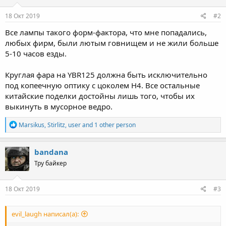
n
s
18 Окт 2019
#2
:
Все лампы такого форм-фактора, что мне попадались,
любых фирм, были лютым говнищем и не жили больше
5-10 часов езды.
Круглая фара на YBR125 должна быть исключительно
под копеечную оптику с цоколем H4. Все остальные
китайские поделки достойны лишь того, чтобы их
выкинуть в мусорное ведро.
R
Marsikus
,
Stirlitz
,
user
and 1 other person
e
a
c
bandana
t
Тру байкер
i
o
n
s
18 Окт 2019
#3
:
evil_laugh написал(а):