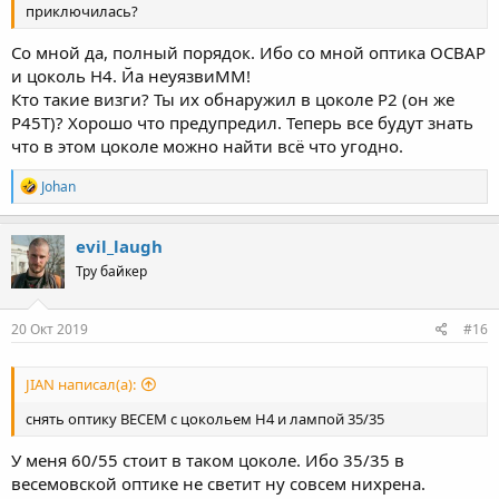
приключилась?
Со мной да, полный порядок. Ибо со мной оптика ОСВАР
и цоколь Н4. Йа неуязвиММ!
Кто такие визги? Ты их обнаружил в цоколе Р2 (он же
P45T)? Хорошо что предупредил. Теперь все будут знать
что в этом цоколе можно найти всё что угодно.
R
Johan
e
a
c
evil_laugh
t
Тру байкер
i
o
n
s
20 Окт 2019
#16
:
JIAN написал(а):
снять оптику ВЕСЕМ с цокольем Н4 и лампой 35/35
У меня 60/55 стоит в таком цоколе. Ибо 35/35 в
весемовской оптике не светит ну совсем нихрена.