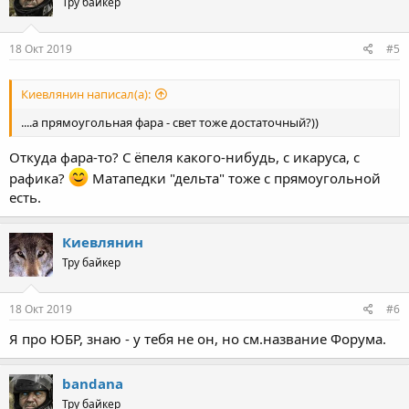
Тру байкер
18 Окт 2019
#5
Киевлянин написал(а):
....а прямоугольная фара - свет тоже достаточный?))
Откуда фара-то? С ёпеля какого-нибудь, с икаруса, с
рафика?
Матапедки "дельта" тоже с прямоугольной
есть.
Киевлянин
Тру байкер
18 Окт 2019
#6
Я про ЮБР, знаю - у тебя не он, но см.название Форума.
bandana
Тру байкер