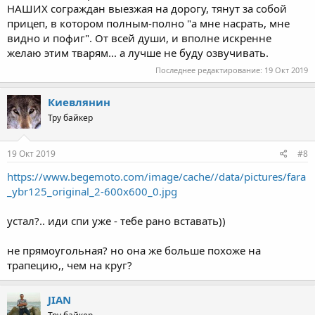
НАШИХ сограждан выезжая на дорогу, тянут за собой
прицеп, в котором полным-полно "а мне насрать, мне
видно и пофиг". От всей души, и вполне искренне
желаю этим тварям... а лучше не буду озвучивать.
Последнее редактирование:
19 Окт 2019
Киевлянин
Тру байкер
19 Окт 2019
#8
https://www.begemoto.com/image/cache//data/pictures/fara
_ybr125_original_2-600x600_0.jpg
устал?.. иди спи уже - тебе рано вставать))
не прямоугольная? но она же больше похоже на
трапецию,, чем на круг?
JIAN