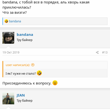
bandana, с тобой все в порядке, аль хворь какая
приключилась?
Что за визги?
R
bandana
e
a
c
bandana
t
Тру байкер
i
o
n
s
19 Окт 2019
#13
:
user написал(а):
І як? хуже не стало?
Присоединяюсь к вопросу.
JIAN
Тру байкер