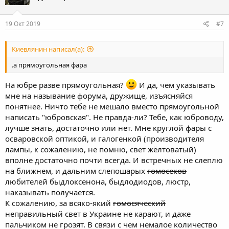
19 Окт 2019
#7
Киевлянин написал(а):
.а прямоугольная фара
На юбре разве прямоугольная?
И да, чем указывать
мне на называние форума, дружище, изъясняйся
понятнее. Ничто тебе не мешало вместо прямоугольной
написать "юбровская". Не правда-ли? Тебе, как юброводу,
лучше знать, достаточно или нет. Мне круглой фары с
осваровской оптикой, и галогенкой (производителя
лампы, к сожалению, не помню, свет жёлтоватый)
вполне достаточно почти всегда. И встречных не слеплю
на ближнем, и дальним слепошарых
гомосеков
любителей быдлоксенона, быдлодиодов, люстр,
наказывать получается.
К сожалению, за всяко-який
гомосяческий
неправильный свет в Украине не карают, и даже
пальчиком не грозят. В связи с чем немалое количество