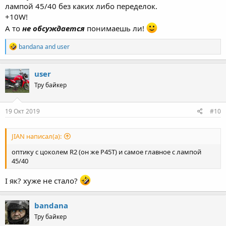
лампой 45/40 без каких либо переделок.
+10W!
А то
не обсуждается
понимаешь ли!
R
bandana
and
user
e
a
c
user
t
Тру байкер
i
o
n
s
19 Окт 2019
#10
:
JIAN написал(а):
оптику с цоколем R2 (он же P45T) и самое главное с лампой
45/40
І як? хуже не стало?
bandana
Тру байкер