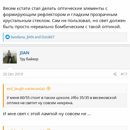
Весем кстати стал делать оптические элементы с
формирующим рефлектором и гладким прозрачным
хрустальным стеклом. Сам не пользовал, но свет должен
быть просто нереально бомбическим с такой оптикой.
R
bandana
,
JIAN
and
Dozik67
e
a
c
JIAN
t
Тру байкер
i
o
n
s
20 Окт 2019
#17
:
evil_laugh написал(а):
У меня 60/55 стоит в таком цоколе. Ибо 35/35 в весемовской
оптике не светит ну совсем нихрена.
И мне свет с этой лампой ну совсем не ...