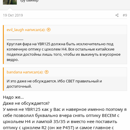
Тру байкер
19 Окт 2019
#9
evil_laugh написал(а):
...................
Круглая фара на YBR125 должна быть исключительно под
копеечную оптику с цоколем H4. Все остальные китайские
поделки достойны лишь того, чтобы их выкинуть в мусорное
ведро.
bandana написал(а):
И это даже не обсуждается. Ибо СВЕТ правильный и
достаточный.
Надо же...
Даже не обсуждается?
У меня не YBR125 как у Вас и наверное именно поэтому я
себе позволил буквально вчера снять оптику ВЕСЕМ с
цокольем Н4 и лампой 35/35 и вместо нее поставить
оптику с цоколем R2 (он же P45T) и самое главное с