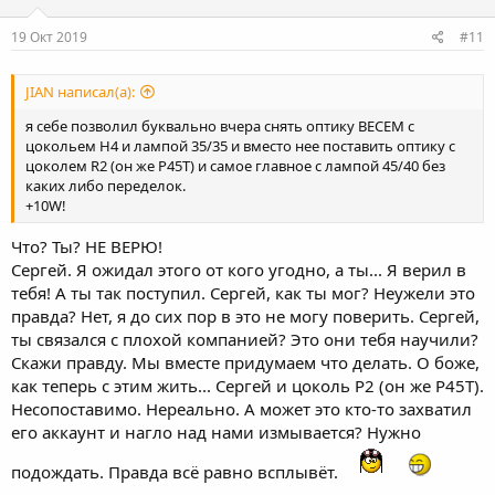
19 Окт 2019
#11
JIAN написал(а):
я себе позволил буквально вчера снять оптику ВЕСЕМ с
цокольем Н4 и лампой 35/35 и вместо нее поставить оптику с
цоколем R2 (он же P45T) и самое главное с лампой 45/40 без
каких либо переделок.
+10W!
Что? Ты? НЕ ВЕРЮ!
Сергей. Я ожидал этого от кого угодно, а ты... Я верил в
тебя! А ты так поступил. Сергей, как ты мог? Неужели это
правда? Нет, я до сих пор в это не могу поверить. Сергей,
ты связался с плохой компанией? Это они тебя научили?
Скажи правду. Мы вместе придумаем что делать. О боже,
как теперь с этим жить... Сергей и цоколь Р2 (он же P45T).
Несопоставимо. Нереально. А может это кто-то захватил
его аккаунт и нагло над нами измывается? Нужно
подождать. Правда всё равно всплывёт.