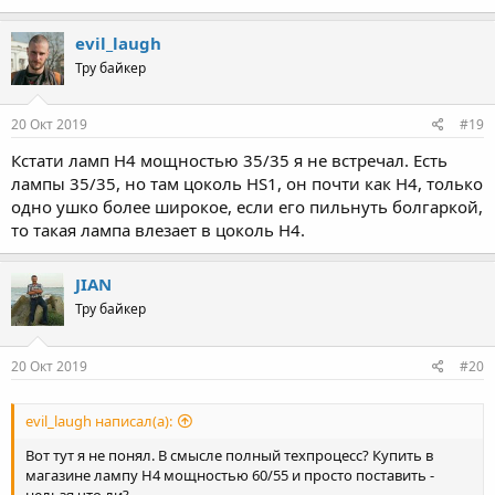
evil_laugh
Тру байкер
20 Окт 2019
#19
Кстати ламп H4 мощностью 35/35 я не встречал. Есть
лампы 35/35, но там цоколь HS1, он почти как H4, только
одно ушко более широкое, если его пильнуть болгаркой,
то такая лампа влезает в цоколь H4.
JIAN
Тру байкер
20 Окт 2019
#20
evil_laugh написал(а):
Вот тут я не понял. В смысле полный техпроцесс? Купить в
магазине лампу H4 мощностью 60/55 и просто поставить -
нельзя что ли?..