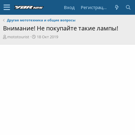
Вход
Регистрация
Другая мототехника и общие вопросы
Внимание! Не покупайте такие лампы!
А
Д
mototourist
18 Окт 2019
в
а
т
т
о
а
р
н
т
а
е
ч
м
а
ы
л
а