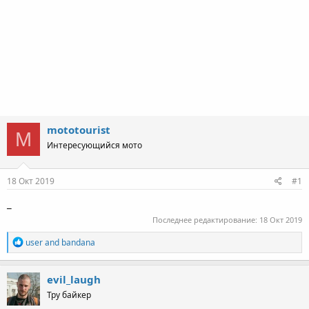
mototourist
M
Интересующийся мото
18 Окт 2019
#1
_
Последнее редактирование:
18 Окт 2019
R
user
and
bandana
e
a
c
evil_laugh
t
Тру байкер
i
o