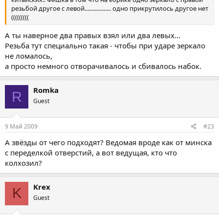
резьбой другое с левой.................. одно прикрутилось другое нет
(((((((((
А ты наверное два правых взял или два левых...
Резьба тут специально такая - чтобы при ударе зеркало
не ломалось,
а просто немного отворачивалось и сбивалось набок.
Romka
R
Guest
9 Май 2009
#23
А звёзды от чего подходят? Ведомая вроде как от минска
с переделкой отверстий, а вот ведущая, кто что
колхозил?
Krex
K
Guest