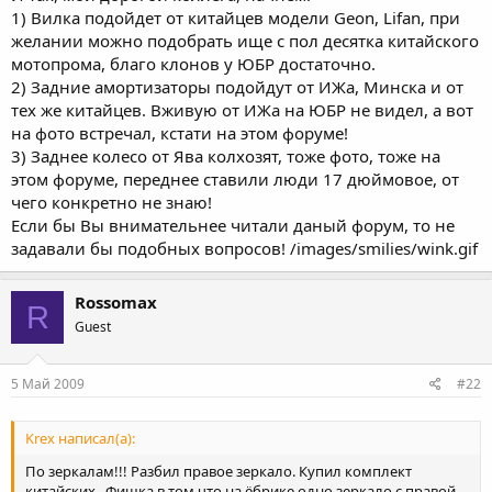
1) Вилка подойдет от китайцев модели Geon, Lifan, при
желании можно подобрать ище с пол десятка китайского
мотопрома, благо клонов у ЮБР достаточно.
2) Задние амортизаторы подойдут от ИЖа, Минска и от
тех же китайцев. Вживую от ИЖа на ЮБР не видел, а вот
на фото встречал, кстати на этом форуме!
3) Заднее колесо от Ява колхозят, тоже фото, тоже на
этом форуме, переднее ставили люди 17 дюймовое, от
чего конкретно не знаю!
Если бы Вы внимательнее читали даный форум, то не
задавали бы подобных вопросов! /images/smilies/wink.gif
Rossomax
R
Guest
5 Май 2009
#22
Krex написал(а):
По зеркалам!!! Разбил правое зеркало. Купил комплект
китайских.. Фишка в том что на ёбрике одно зеркало с правой