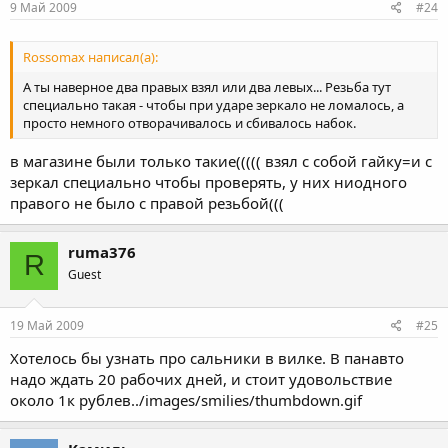
9 Май 2009
#24
Rossomax написал(а):
А ты наверное два правых взял или два левых... Резьба тут
специально такая - чтобы при ударе зеркало не ломалось, а
просто немного отворачивалось и сбивалось набок.
в магазине были только такие((((( взял с собой гайку=и с
зеркал специально чтобы проверять, у них ниодного
правого не было с правой резьбой(((
ruma376
R
Guest
19 Май 2009
#25
Хотелось бы узнать про сальники в вилке. В панавто
надо ждать 20 рабочих дней, и стоит удовольствие
около 1к рублев../images/smilies/thumbdown.gif