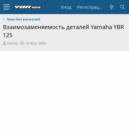
Вход
Регистрация
Темы без вложений
Взаимозаменяемость деталей Yamaha YBR
125
А
Д
Vantik
16 Апр 2009
в
а
т
т
о
а
р
н
т
а
е
ч
м
а
ы
л
а