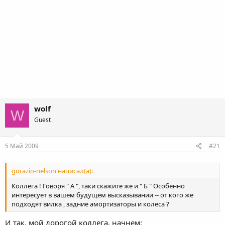
wolf
W
Guest
5 Май 2009
#21
gorazio-nelson написал(а):
Коллега ! Говоря " А ", таки скажите же и " Б " Особенно
интересует в вашем будущем высказывании -- от кого же
подходят вилка , задние амортизаторы и колеса ?
И так, мой дорогой коллега, начнем: