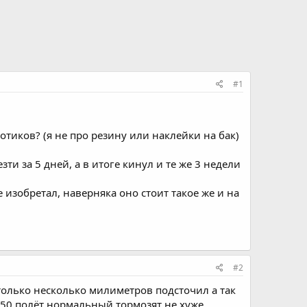
#1
отиков? (я не про резину или наклейки на бак)
ти за 5 дней, а в итоге кинул и те же 3 недели
е изобретал, наверняка оно стоит такое же и на
#2
олько несколько милиметров подсточил а так
150 полёт нормальный тормозят не хуже