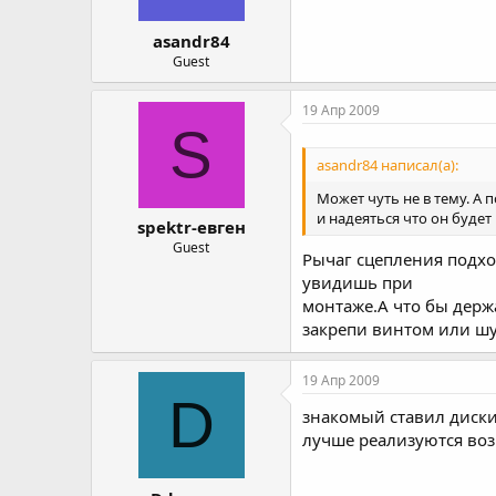
asandr84
Guest
19 Апр 2009
S
asandr84 написал(а):
Может чуть не в тему. А 
и надеяться что он будет
spektr-евген
Guest
Рычаг сцепления подхо
увидишь при
монтаже.А что бы держ
закрепи винтом или шу
19 Апр 2009
D
знакомый ставил диски 
лучше реализуются воз