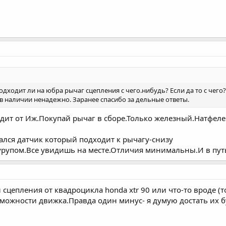
подходит ли на юбра рычаг сцепления с чего.нибудь? Если да то с чего?
 в наличии ненадежно. Заранее спасибо за дельные ответы.
дит от Иж.Покупай рычаг в сборе.Только железный.Натфеле
ался датчик который подходит к рычагу-снизу
рупом.Все увидишь на месте.Отличия минимальны.И в путь
сцепления от квадроцикла honda xtr 90 или что-то вроде (т
можности движка.Правда один минус- я думую достать их б