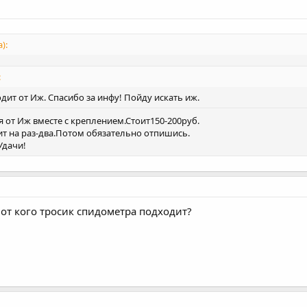
):
:
ит от Иж. Спасибо за инфу! Пойду искать иж.
 от Иж вместе с креплением.Стоит150-200руб.
ит на раз-два.Потом обязательно отпишись.
Удачи!
 от кого тросик спидометра подходит?