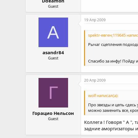
Ddeamon
Guest
19 Апр 2009
A
spektr-евген;119645 напис
Рычаг сцепления подходи
asandr84
Guest
Спасибо за инфу! Пойду и
20 Апр 2009
Г
wolf написал(а):
Про звезды и цепь сдесь у
можно заменить все, кро
Горацио Нельсон
Guest
Коллега ! Говоря " А ",
задние амортизаторы и