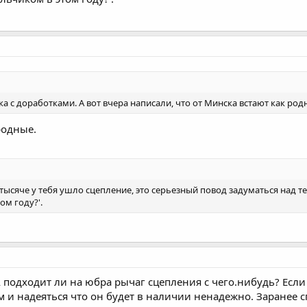
ка с доработками. А вот вчера написали, что от Минска встают как ро
родные.
ей тысяче у тебя ушло сцепление, это серьезный повод задуматься над 
м году?'.
А подходит ли на юбра рычаг сцепления с чего.нибудь? Если д
м и надеяться что он будет в наличии ненадежно. Заранее с