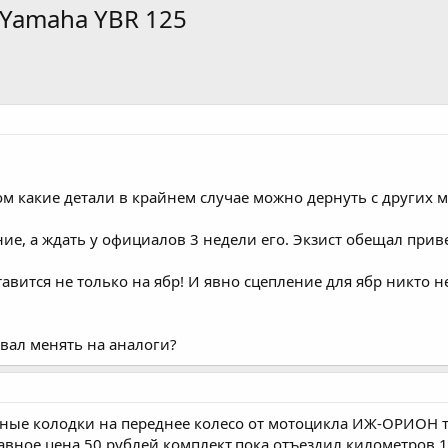
Yamaha YBR 125
м какие детали в крайнем случае можно дернуть с других м
ие, а ждать у официалов 3 недели его. Экзист обещал привез
тавится не только на ябр! И явно сцепление для ябр никто н
овал менять на аналоги?
зные колодки на переднее колесо от мотоцикла ИЖ-ОРИОН т
лавное цена 50 рублей комплект,пока отъездил километров 