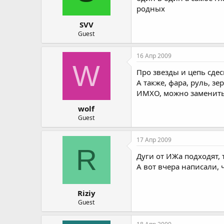
родных
SVV
Guest
16 Апр 2009
W
Про звезды и цепь сдес
А также, фара, руль, зе
ИМХО, можно заменить в
wolf
Guest
17 Апр 2009
R
Дуги от ИЖа подходят, 
А вот вчера написали, 
Riziy
Guest