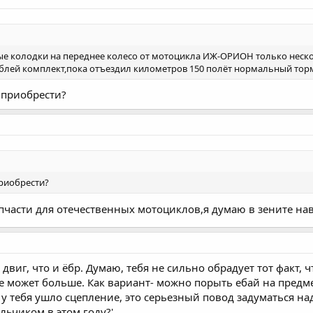
ые колодки на переднее колесо от мотоцикла ИЖ-ОРИОН только неско
ублей комплект,пока отъездил километров 150 полёт нормальный тор
 приобрести?
риобрести?
апчасти для отечественных мотоциклов,я думаю в зените на
двиг, что и ёбр. Думаю, тебя не сильно обрадует тот факт, ч
не может больше. Как вариант- можно порыть ебай на предм
 у тебя ушло сцепление, это серьезный повод задуматься на
ьчиком в этом году?'.