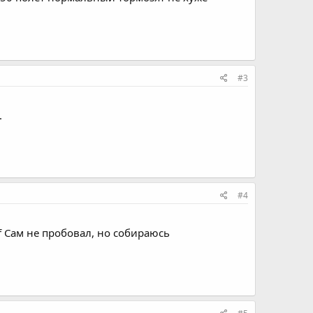
#3
.
#4
if Сам не пробовал, но собираюсь