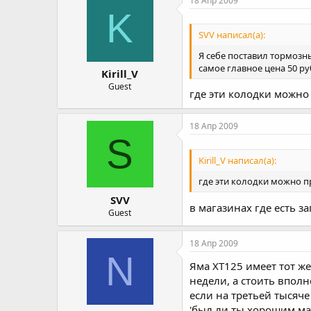
18 Апр 2009
K
SVV написал(а):
Я себе поставил тормозн
самое главное цена 50 р
Kirill_V
Guest
где эти колодки можно
18 Апр 2009
S
Kirill_V написал(а):
где эти колодки можно п
SVV
в магазинах где есть з
Guest
18 Апр 2009
N
Яма ХТ125 имеет тот же 
недели, а стоить впол
если на третьей тысяче
'был ли ты хорошим мал