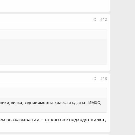
#12
#13
ки, вилка, задние аморты, колеса и т.д. и т.п. ИМХО,
щем высказывании -- от кого же подходят вилка ,