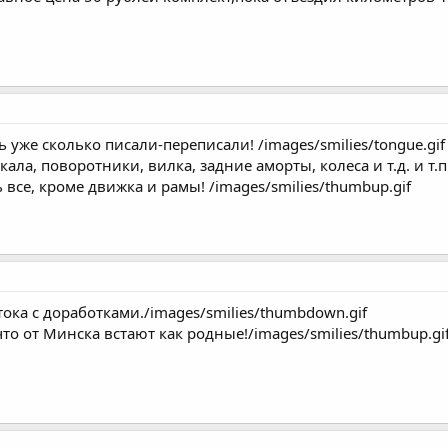
ь уже сколько писали-переписали! /images/smilies/tongue.gif
ркала, поворотники, вилка, задние аморты, колеса и т.д. и т.п
се, кроме движка и рамы! /images/smilies/thumbup.gif
тока с доработками./images/smilies/thumbdown.gif
что от Минска встают как родные!/images/smilies/thumbup.g