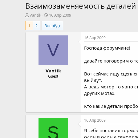
Взаимозаменяемость деталей 
А
Д
Vantik
16 Апр 2009
в
а
1
2
Вперёд
т
т
о
а
р
н
16 Апр 2009
т
а
V
Господа форумчане!
е
ч
м
а
ы
л
давайте поговорим о то
а
Vantik
Вот сейчас ищу сцеплен
Guest
выйдут.
А ведь мотор-то явно с
других мотах.
Кто какие детали проб
16 Апр 2009
S
Я себе поставил тормо
один в один а самое г