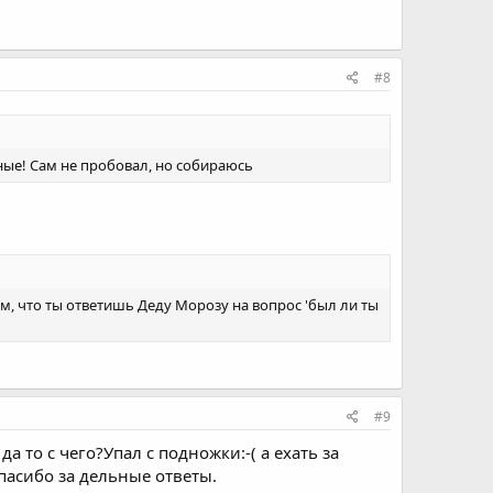
#8
дные! Сам не пробовал, но собираюсь
тем, что ты ответишь Деду Морозу на вопрос 'был ли ты
#9
а то с чего?Упал с подножки:-( а ехать за
пасибо за дельные ответы.