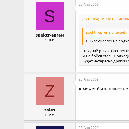
20 Апр 2009
S
asandr84;119718 написал(а
spektr-евген написал(а)
spektr-евген
Guest
Рычаг сцепления подход
Покупай рычаг сцепления
И не бойся ставь!Подход
Будет интересно другим.
28 Апр 2009
Z
А может быть известно
zales
Guest
28 Апр 2009