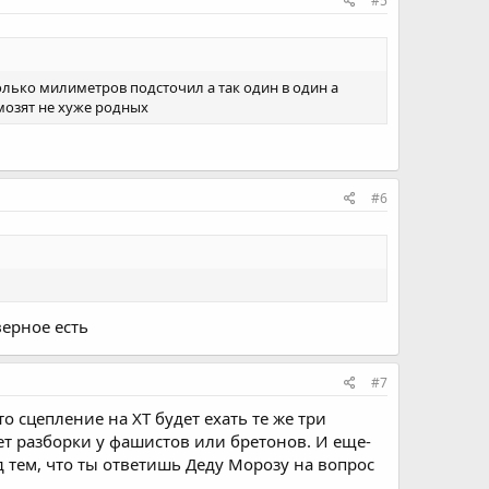
#5
лько милиметров подсточил а так один в один а
мозят не хуже родных
#6
верное есть
#7
то сцепление на ХТ будет ехать те же три
ет разборки у фашистов или бретонов. И еще-
д тем, что ты ответишь Деду Морозу на вопрос