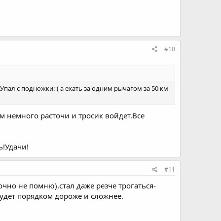
#10
Упал с подножки:-( а ехать за одним рычагом за 50 км
м немного расточи и тросик войдет.Все
!Удачи!
#11
очно не помню),стал даже резче трогаться-
удет порядком дороже и сложнее.