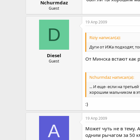
Nchurmdaz
Guest
19 Апр 2009
D
Riziy написал(а):
Дуги от ИЖа подходят, то
Diesel
От Минска встают как 
Guest
Nchurmdaz написал(а):
... И еще- если на треть
хорошим мальчиком в это
:)
19 Апр 2009
A
Может чуть не в тему. 
одним рычагом за 50 к