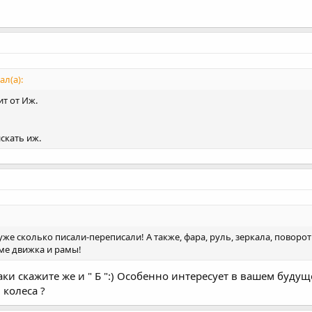
ал(а):
т от Иж.
скать иж.
же сколько писали-переписали! А также, фара, руль, зеркала, поворотни
ме движка и рамы!
 таки скажите же и " Б ":) Особенно интересует в вашем буду
 колеса ?