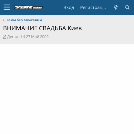
Вход
Регистрация
Темы без вложений
ВНИМАНИЕ СВАДЬБА Киев
А
Д
Денис
27 Май 2009
в
а
т
т
о
а
р
н
т
а
е
ч
м
а
ы
л
а