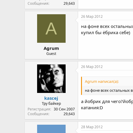
Сообщения
29,643
26 Мар 2012
A
на фоне всех остальных
купил бы ёбрика себе)
Agrum
Guest
26 Мар 2012
Agrum написал(а):
на фоне всех остальных в
kascej
а йобрик для чего?йоб
Тру байкер
катания:D
Регистрация
30 Сен 2007
Сообщения
29,643
28 Мар 2012