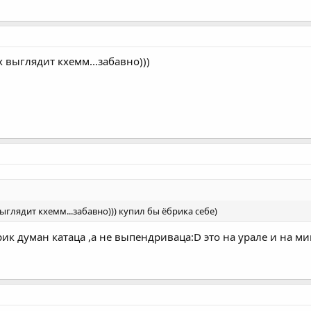
 выглядит кхемм...забавно)))
ыглядит кхемм...забавно))) купил бы ёбрика себе)
рик думан катаца ,а не выпендриваца:D это на урале и на 