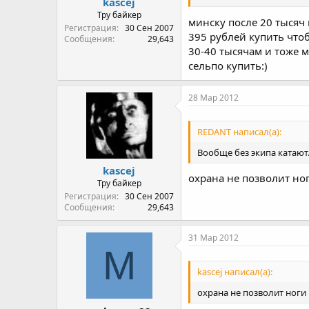
kascej
Тру байкер
минску после 20 тысяч
Регистрация
30 Сен 2007
395 рублей купить что
Сообщения
29,643
30-40 тысячам и тоже 
сельпо купить:)
28 Мар 2012
REDANT написал(а):
Вообще без экипа катают.
kascej
охрана не позволит ног
Тру байкер
Регистрация
30 Сен 2007
Сообщения
29,643
31 Мар 2012
M
kascej написал(а):
охрана не позволит ноги 