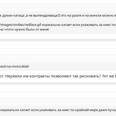
к думан катаца ,а не выпендриваца:D это на урале и на минске можно
,/images/smilies/redface.gif нормально катает если ухаживать за ним!
чно чтото нужно было от меня!
vezd-na-motociklah
т. Неужели им контракты позволяют так рисковать? Тот же Бэ
л, нормально катает если ухаживать за ним! по крайней мере даже луч