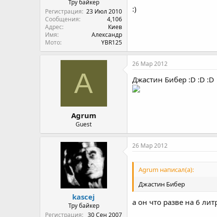
Тру байкер
:)
Регистрация
23 Июл 2010
Сообщения
4,106
Адрес
Киев
Имя
Александр
Мото
YBR125
26 Мар 2012
A
Джастин Бибер :D :D :D
Agrum
Guest
26 Мар 2012
Agrum написал(а):
Джастин Бибер
kascej
а он что разве на 6 лит
Тру байкер
Регистрация
30 Сен 2007