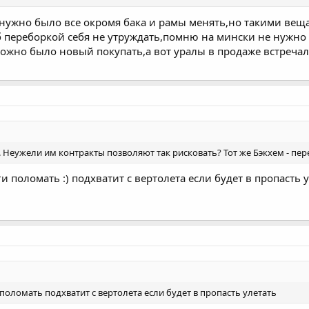
 нужно было все окромя бака и рамы менять,но такими ве
б переборкой себя не утруждать,помню на мински не нужно 
можно было новый покупать,а вот уралы в продаже встречал
 Неужели им контракты позволяют так рисковать? Тот же Бэкхем - пере
и поломать :) подхватит с вертолета если будет в пропасть 
поломать подхватит с вертолета если будет в пропасть улетать