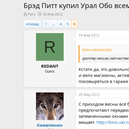
Брэд Питт купил Урал Обо все
А
Д
Pers
18 Янв 2012
в
а
Назад
1
...
4
5
6
т
т
о
а
р
н
18 Фев 2012
т
а
R
е
ч
basu написал(а):
м
а
ы
л
диллер ниссан запчастями
а
REDANT
Кстати да, это довольн
Guest
и вело магазины, акти
поковыряться в гараже 
26 Мар 2012
С приходом весны всё 
предпочитают передвига
затемненными окнами –
мешает.
http://kino.ukr
Киевлянин