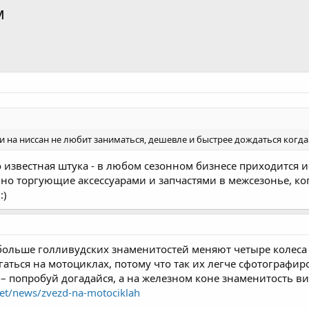
м
 на ниссан не любит заниматься, дешевле и быстрее дождаться когда з
о известная штука - в любом сезонном бизнесе приходится и
вно торгующие аксессуарами и запчастями в межсезонье, ко
:)
больше голливудских знаменитостей меняют четыре колеса 
ться на мотоциклах, потому что так их легче сфотографиро
 попробуй догадайся, а на железном коне знаменитость ви
.net/news/zvezd-na-motociklah