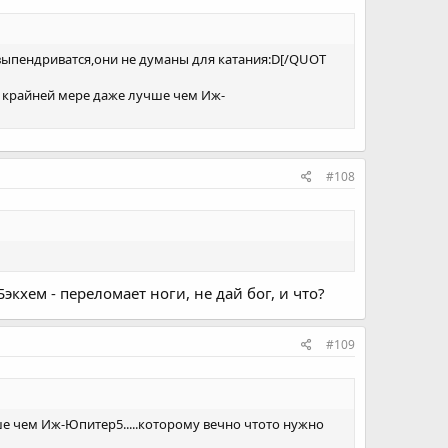
 выпендриватся,они не думаны для катания:D[/QUOT
 по крайней мере даже лучше чем Иж-
#108
кхем - переломает ноги, не дай бог, и что?
#109
ше чем Иж-Юпитер5.....которому вечно чтото нужно