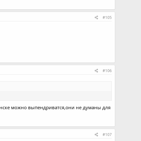
#105
#106
минске можно выпендриватся,они не думаны для
#107