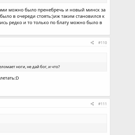
щами можно было пренебречь и новый минск за
было в очереди стоять:)иж таким становился к
ись редко и то только по блату можно было в
#110
ломает ноги, не дай бог, и что?
улетать:D
#111