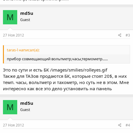
md5u
M
Guest
27 Ноя 2012
#3
taras-l написал(а):
прибор совмещающий вольтметр,часы,термометр......
Это по сути и есть БК /images/smilies/rolleyes.gif
Также для ТАЗов продаются БК, которые стоят 20$, в них
темп. часы, вольтметр и тахометр, но суть не в этом. Мне
интересно как все это дело установить на панель
md5u
M
Guest
27 Ноя 2012
#4