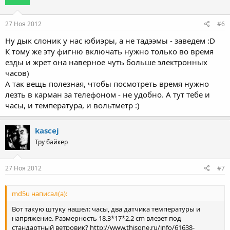
27 Ноя 2012
#6
Ну дык слоник у нас юбиэры, а не тадээмы - заведем :D
К тому же эту фигню включать нужно только во время
езды и жрет она наверное чуть больше электронных
часов)
А так вещь полезная, чтобы посмотреть время нужно
лезть в карман за телефоном - не удобно. А тут тебе и
часы, и температура, и вольтметр :)
kascej
Тру байкер
27 Ноя 2012
#7
md5u написал(а):
Вот такую штуку нашел: часы, два датчика температуры и
напряжение. Размерность 18.3*17*2.2 cm влезет под
стандартный ветровик? http://www.thisone.ru/info/61638-