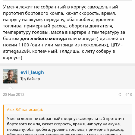
У меня лежит не собранный в корпус самодельный
прототип бортового компа, кажет скорость, время,
напругу на акуме, передачу, оба пробега, уровень
топлива, примерный расход, обороты двигателя,
температуру головы, масла в картере и температуру за
бортом
для любого мопеда
или мопеда=) дисплей от
нокии 1100 (один или матрица из нескольких), ЦПУ -
atmega328й, копеечный. Глядишь, к лету соберу в
корпус=)
evil_laugh
Тру байкер
28 Ноя 2012
#13
Alex.BiT написал(а):
У меня лежит не собранный в корпус самодельный прототип
бортового компа, кажет скорость, время, напругу на акуме,
передачу, оба пробега, уровень топлива, примерный расход,
обороты двигателя, температуру головы, масла в картере и