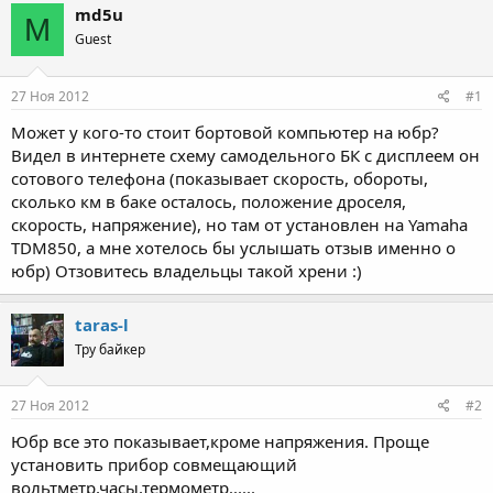
md5u
M
Guest
27 Ноя 2012
#1
Может у кого-то стоит бортовой компьютер на юбр?
Видел в интернете схему самодельного БК с дисплеем он
сотового телефона (показывает скорость, обороты,
сколько км в баке осталось, положение дроселя,
скорость, напряжение), но там от установлен на Yamaha
TDM850, а мне хотелось бы услышать отзыв именно о
юбр) Отзовитесь владельцы такой хрени :)
taras-l
Тру байкер
27 Ноя 2012
#2
Юбр все это показывает,кроме напряжения. Проще
установить прибор совмещающий
вольтметр,часы,термометр......