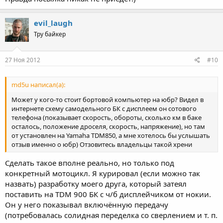
evil_laugh
Тру байкер
27 Ноя 2012
#10
md5u написал(а):
Может у кого-то стоит бортовой компьютер на юбр? Видел в
интернете схему самодельного БК с дисплеем он сотового
телефона (показывает скорость, обороты, сколько км в баке
осталось, положение дроселя, скорость, напряжение), но там
от установлен на Yamaha TDM850, а мне хотелось бы услышать
отзыв именно о юбр) Отзовитесь владельцы такой хрени
Сделать такое вполне реально, но только под
конкретный мотоцикл. Я курировал (если можно так
назвать) разработку моего друга, который затеял
поставить на TDM 900 БК с ч/б дисплейчиком от нокии.
Он у него показывал включённую передачу
(потребовалась солидная переделка со сверлением и т. п.