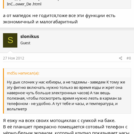
InC...ower_De .html
а от мапедок не годится,тоже все эти функции есть
экономичный и малогабаритный
slonikus
S
Guest
27 Ноя 2012
#8
md5u написал(а):
Ну дык слоник у нас юбиэры, а не тадээмы - заведем К тому же
эту фигню включать нужно только во время езды и жрет она
наверное чуть больше электронных часов) А так вещь
полезная, чтобы посмотреть время нужно лезть в карман за
телефоном - не удобно. А тут тебе и часы, и температура, и
вольтметр
Я езжу на всех своих мотоциклах с сумкой на баке.
В её планшет прекрасно помещается сотовый телефон с
чёрно-белым экраном, который крупно показывает часы