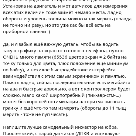
Установка на двигатель и мот датчиков для измерения
всех этих величин тоже займёт немало места. Ладно,
обороты и уровень топлива можно и так мерить (правда,
не точно ни разу), но это уже как бы всё есть на
приборной панели :)
Да, и я забыл ещё важную деталь. Чтобы выводить
такую графику на экран от сотового телефона, нужно
ОЧЕНЬ много памяти (65536 цветов экран = 2 байта на
точку только для цвета, плюс положение ещё минимум
по байту), и нехилое быстродействие интерфейса
взаимодействия с этим самым экранчиком и памятью.
Память ладно, сейчас последовательные есть мегабайта
на два и быстрые довольно, а вот с контроллером будет
сложно. Мало какой ширпотребный (пик-авр-стм-...)
может без хорошей оптимизации алгоритма рисовать
граику и ещё что-то там измерять (обороты до 11 тыщ
мерить - тоже не пуп чесать).
Напишите лучше самодельный инжектор на юбра.
Простенький, с парой датчиков (ДПКВ и ещё какую-