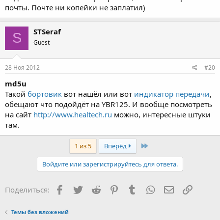
почты. Почте ни копейки не заплатил)
STSeraf
S
Guest
28 Ноя 2012
#20
md5u
Такой
бортовик
вот нашёл или вот
индикатор передачи
,
обещают что подойдёт на YBR125. И вообще посмотреть
на сайт
http://www.healtech.ru
можно, интересные штуки
там.
Last
1 из 5
Вперёд
Войдите или зарегистрируйтесь для ответа.
Facebook
Twitter
Reddit
Pinterest
Tumblr
WhatsApp
Электронная
Ссылка
Поделиться:
Темы без вложений