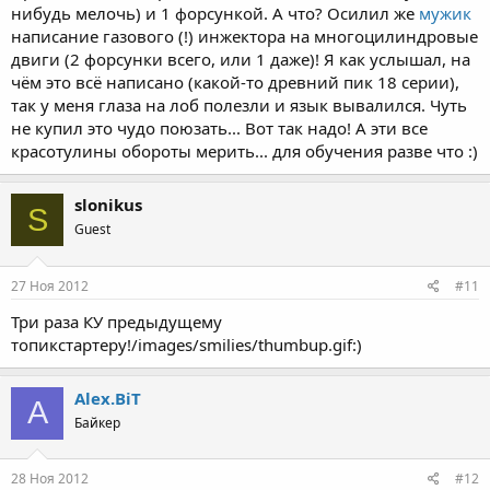
нибудь мелочь) и 1 форсункой. А что? Осилил же
мужик
написание газового (!) инжектора на многоцилиндровые
двиги (2 форсунки всего, или 1 даже)! Я как услышал, на
чём это всё написано (какой-то древний пик 18 серии),
так у меня глаза на лоб полезли и язык вывалился. Чуть
не купил это чудо поюзать... Вот так надо! А эти все
красотулины обороты мерить... для обучения разве что :)
slonikus
S
Guest
27 Ноя 2012
#11
Три раза КУ предыдущему
топикстартеру!/images/smilies/thumbup.gif:)
Alex.BiT
A
Байкер
28 Ноя 2012
#12