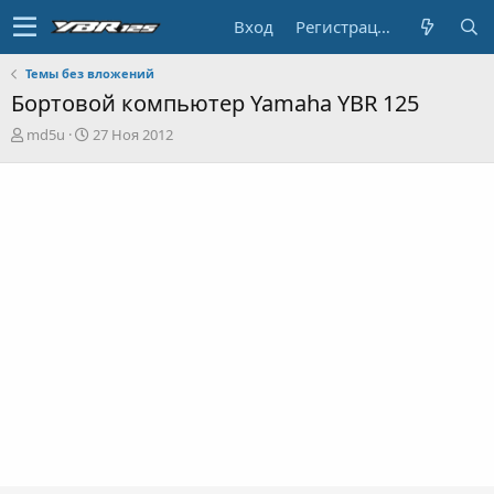
Вход
Регистрация
Темы без вложений
Бортовой компьютер Yamaha YBR 125
А
Д
md5u
27 Ноя 2012
в
а
т
т
о
а
р
н
т
а
е
ч
м
а
ы
л
а