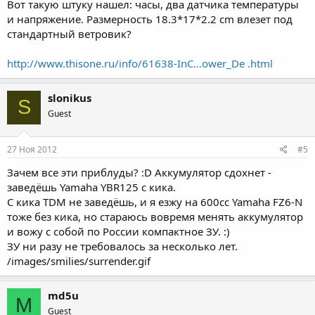
Вот такую штуку нашел: часы, два датчика температуры
и напряжение. Размерность 18.3*17*2.2 cm влезет под
стандартный ветровик?
http://www.thisone.ru/info/61638-InC...ower_De .html
slonikus
S
Guest
27 Ноя 2012
#5
Зачем все эти приблуды? :D Аккумулятор сдохнет -
заведёшь Yamaha YBR125 с кика.
С кика TDM не заведёшь, и я езжу на 600сс Yamaha FZ6-N
тоже без кика, но стараюсь вовремя менять аккумулятор
и вожу с собой по России компактное ЗУ. :)
ЗУ ни разу не требовалось за несколько лет.
/images/smilies/surrender.gif
md5u
M
Guest