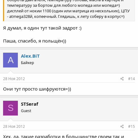
температуру за бортом для любого мопеда или мопеда=)
дисплей от нокии 1100 (один или матрица из нескольких), ЦПУ
- atmega328й, копеечный. Глядишь, к лету соберу в корпус=)
Я думал, я один тут такой задрот :)
Паша, спасибо, я польщён))
Alex.BiT
A
Байкер
28 Ноя 2012
#14
Они тут просто шифруются=))
STSeraf
S
Guest
28 Ноя 2012
#15
Хех, да, такие разработки в большинстве своем так и