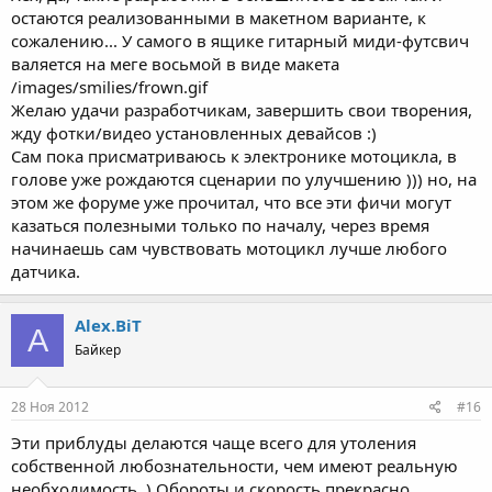
остаются реализованными в макетном варианте, к
сожалению... У самого в ящике гитарный миди-футсвич
валяется на меге восьмой в виде макета
/images/smilies/frown.gif
Желаю удачи разработчикам, завершить свои творения,
жду фотки/видео установленных девайсов :)
Сам пока присматриваюсь к электронике мотоцикла, в
голове уже рождаются сценарии по улучшению ))) но, на
этом же форуме уже прочитал, что все эти фичи могут
казаться полезными только по началу, через время
начинаешь сам чувствовать мотоцикл лучше любого
датчика.
Alex.BiT
A
Байкер
28 Ноя 2012
#16
Эти приблуды делаются чаще всего для утоления
собственной любознательности, чем имеют реальную
необходимость..) Обороты и скорость прекрасно