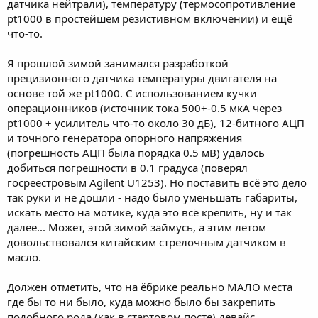
датчика нейтрали), температуру (термосопротивление
pt1000 в простейшем резистивном включении) и ещё
что-то.
Я прошлой зимой занимался разработкой
прецизионного датчика температуры двигателя на
основе той же pt1000. С использованием кучки
операционников (источник тока 500+-0.5 мкА через
pt1000 + усилитель что-то около 30 дБ), 12-битного АЦП
и точного генератора опорного напряжения
(погрешность АЦП была порядка 0.5 мВ) удалось
добиться погрешности в 0.1 градуса (поверял
госреестровым Agilent U1253). Но поставить всё это дело
так руки и не дошли - надо было уменьшать габариты,
искать место на мотике, куда это всё крепить, ну и так
далее... Может, этой зимой займусь, а этим летом
довольствовался китайским стрелочным датчиком в
масло.
Должен отметить, что на ёбрике реально МАЛО места
где бы то ни было, куда можно было бы закрепить
подобного рода (как в стартовом посте) девайс.