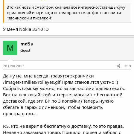
Это как новый смартфон, сначала всё интересно, ставишь кучу
приложений и т.д и т.п, а потом просто смартфон становится
"звонилкой и писалкой"
У меня Nokia 3310 :D
md5u
M
Guest
28 Ноя 2012
#19
Да ну не, мне всегда нравятся экранчики
/images/smilies/rolleyes.gif Прям становится уютно :)
Собрать самому можно, но за запчастями далеко ехать.
Вот нашел китайский-интернет магазин с бесплатной
доставкой, где эти БК по 3 копейки) Теперь нужно
сбегать в гараж с линейкой, чтобы померить
пространство...
P.S. кто не верит в бесплатную доставку, то это правда.
Недавно заказывал товар. Пришло, пошел и забрал с