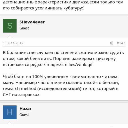
детонационные характеристики движка,если только тем
кто собирается уселичивать кубатуру:)
SHeva4ever
S
Guest
11 Фев 2012
#142
В большинстве случаев по степени сжатия можно судить
о том, какой бенз лить. Поршня размером с цистерну
встречаются редко /images/smilies/wink.gif
Чтоб быть на 100% уверенным - внимательно читаем
ману. Например часто в мане сказано такой-то бензин,
research method (исследовательский) те тот, который в
СНГ на заправках.
Hazar
H
Guest