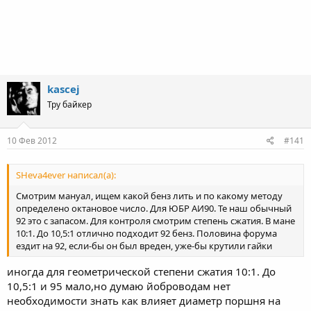
kascej
Тру байкер
10 Фев 2012
#141
SHeva4ever написал(а):
Смотрим мануал, ищем какой бенз лить и по какому методу
определено октановое число. Для ЮБР АИ90. Те наш обычный
92 это с запасом. Для контроля смотрим степень сжатия. В мане
10:1. До 10,5:1 отлично подходит 92 бенз. Половина форума
ездит на 92, если-бы он был вреден, уже-бы крутили гайки
иногда для геометрической степени сжатия 10:1. До
10,5:1 и 95 мало,но думаю йоброводам нет
необходимости знать как влияет диаметр поршня на