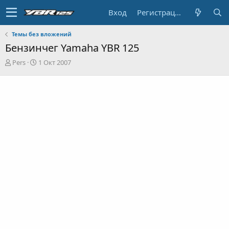
Вход
Регистрация
Темы без вложений
Бензинчег Yamaha YBR 125
А
Д
Pers
1 Окт 2007
в
а
т
т
о
а
р
н
т
а
е
ч
м
а
ы
л
а