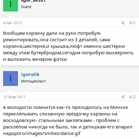
I
Guest
4 Авг 2015
#21
Вообщем корзину дали на руки попробую
ремонтировать,она состоит из 3 деталей, сама
корзина,шестерня,и крышка,люфт именно шестерни
между этим бутербродом,сегодня попробую высверлить
и выложить вечером фотки
igorolik
I
Мотоциклист
15 Фев 2017
#22
в молодости помнится как-то приходилось на Минске
переклёпывать слизанную звёздочку корзины на
восходовскую- стальными заклёпками - проблем с
расклёпом никогда не было, так и детишкам его впарил
недорого/images/smilies/dance.gif