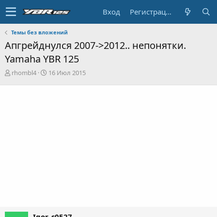
Вход
Регистрация
Темы без вложений
Апгрейднулся 2007->2012.. непонятки.
Yamaha YBR 125
А
Д
rhombl4
16 Июл 2015
в
а
т
т
о
а
р
н
т
а
е
ч
м
а
ы
л
а
Igor_s0527