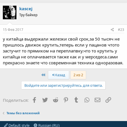
kascej
Тру байкер
15 Фев 2017
#23
у китайца выдержали железки свой срок,за 50 тысяч не
пришлось движок крутить,теперь если у пацанов чтото
застучит то прямиком на переплапвку.что то крутить у
китайца не оплачивается также как и у мерседеса.сами
прекрасно знаете что современная техника одноразовая.
First
Назад
2 из 2
Войдите или зарегистрируйтесь для ответа.
Facebook
Twitter
Reddit
Pinterest
Tumblr
WhatsApp
Электронная
Ссылка
Поделиться:
Темы без вложений
Default style
Russian (RU)