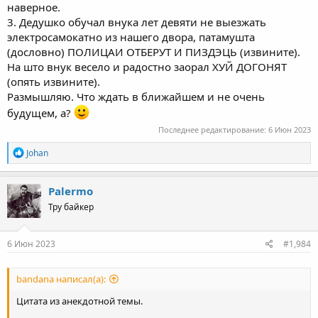
наверное.
3. Дедушко обучал внука лет девяти не выезжать
электросамокатно из нашего двора, патамушта
(дословно) ПОЛИЦАИ ОТБЕРУТ И ПИЗДЭЦЬ (извините).
На што внук весело и радостно заорал ХУЙ ДОГОНЯТ
(опять извините).
Размышляю. Что ждать в ближайшем и не очень
будущем, а?
Последнее редактирование:
6 Июн 2023
R
Johan
e
a
c
Palermo
t
Тру байкер
i
o
n
s
6 Июн 2023
#1,984
:
bandana написал(а):
Цитата из анекдотной темы.