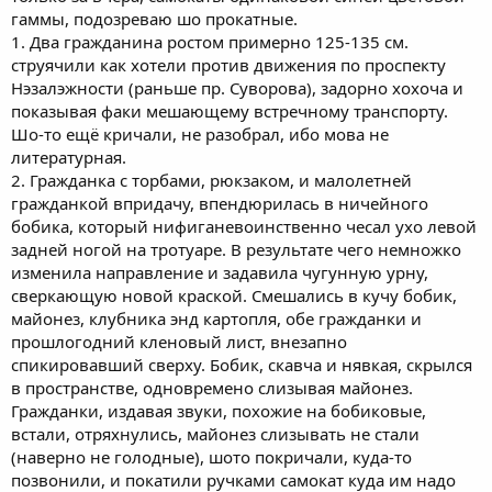
гаммы, подозреваю шо прокатные.
1. Два гражданина ростом примерно 125-135 см.
струячили как хотели против движения по проспекту
Нэзалэжности (раньше пр. Суворова), задорно хохоча и
показывая факи мешающему встречному транспорту.
Шо-то ещё кричали, не разобрал, ибо мова не
литературная.
2. Гражданка с торбами, рюкзаком, и малолетней
гражданкой впридачу, впендюрилась в ничейного
бобика, который нифиганевоинственно чесал ухо левой
задней ногой на тротуаре. В результате чего немножко
изменила направление и задавила чугунную урну,
сверкающую новой краской. Смешались в кучу бобик,
майонез, клубника энд картопля, обе гражданки и
прошлогодний кленовый лист, внезапно
спикировавший сверху. Бобик, скавча и нявкая, скрылся
в пространстве, одновремено слизывая майонез.
Гражданки, издавая звуки, похожие на бобиковые,
встали, отряхнулись, майонез слизывать не стали
(наверно не голодные), шото покричали, куда-то
позвонили, и покатили ручками самокат куда им надо