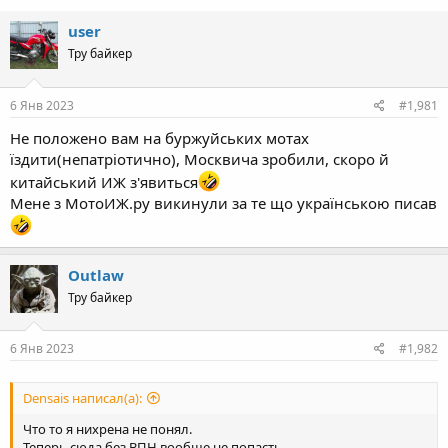
user
Тру байкер
6 Янв 2023
#1,981
Не положено вам на буржуйських мотах
їздити(непатріотично), Москвича зробили, скоро й
китайський ИЖ з'явиться
Мене з МотоИЖ.ру викинули за те що українською писав
Outlaw
Тру байкер
6 Янв 2023
#1,982
Densais написал(а):
Что то я нихрена не понял.
Теперь сюда без ВПН вообще не попасть...