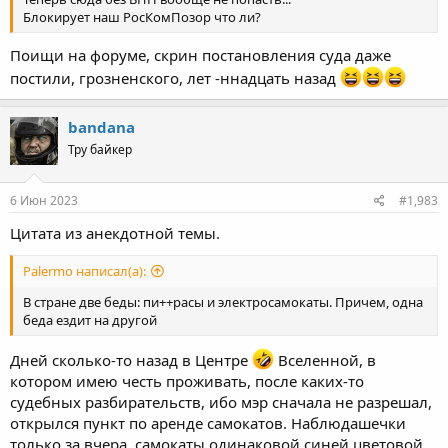
Блокирует наш РосКомПозор что ли?
Поищи на форуме, скрин постановления суда даже
постили, грозненского, лет -ннадцать назад
bandana
Тру байкер
6 Июн 2023
#1,983
Цитата из анекдотной темы.
Palermo написал(а):
В стране две беды: пи++расы и электросамокаты. Причем, одна
беда ездит на другой
Дней сколько-то назад в Центре
Вселенной, в
котором имею честь проживать, после каких-то
судебных разбирательств, ибо мэр сначала не разрешал,
открылся пункт по аренде самокатов. Наблюдашечки
только за вчера, самокаты одинаковой синей цветовой