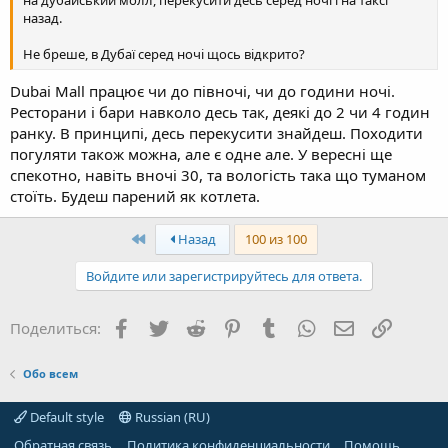
назад.
Не бреше, в Дубаї серед ночі щось відкрито?
Dubai Mall працює чи до півночі, чи до години ночі.
Ресторани і бари навколо десь так, деякі до 2 чи 4 годин
ранку. В принципі, десь перекусити знайдеш. Походити
погуляти також можна, але є одне але. У вересні ще
спекотно, навіть вночі 30, та вологість така що туманом
стоїть. Будеш парений як котлета.
First
Назад
100 из 100
Войдите или зарегистрируйтесь для ответа.
Facebook
Twitter
Reddit
Pinterest
Tumblr
WhatsApp
Электронная
Ссылка
Поделиться:
Обо всем
Default style
Russian (RU)
Обратная связь
Политика конфиденциальности
Помощь