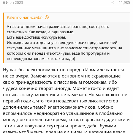
s
6 Июн 2023
#1,985
электросамокатно из нашего двора, патамушта (дословно)
:
ПОЛИЦАИ ОТБЕРУТ И ПИЗДЭЦЬ (извините). На што внук весело
и радостно заорал ХУЙ ДОГОНЯТ (опять извините).
Palermo написал(а):
Размышляю. Что ждать в ближайшем и не очень будущем, а?
У нас этот движ начал развиваться раньше, соотв, есть
статистика. Как везде, люди разные.
Есть ещё доставщики/курьеры.
Их выделили в отдельную гильдию ярких представителей
сексуальных меньшинств, вне зависимости от транспорта, на
котором они передвигаются (увы, езда по тротуарам и
пешеходным зонам - как так и надо)
Ну как-бы электросамокатно народ в Измаиле катается
не со вчера. Замечаются в основном не скрывающие
свою принадлежность к пассивным гомосекам, ибо
чудеса конечно творят иногда. Может кто-то и ездит
потыхэсэньку, может их и не замечаю. Но матюкаюсь не
первый годик, что тема неадекватных лисапетистов
дополнилась темой электросамокатчиков. Собсно,
вспомнилось неоднократно услышанное в глобально
мопедное
потепление
время, когда взрослые дядиньки и
тётиньки покупали скутеры и прочее, дабы бухими
ездить чтоб менты прав не лишили. И катающие везде