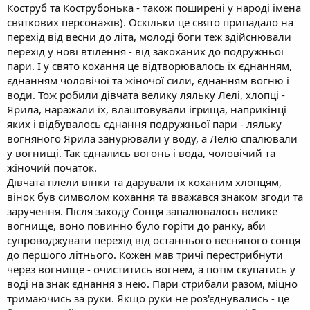
Коструб та Кострубонька - також поширені у народі імена
святкових персонажів). Оскільки це свято припадало на
перехід від весни до літа, молоді боги теж здійснювали
перехід у нові втілення - від закоханих до подружньої
пари. І у свято кохання це відтворювалось їх єднанням,
єднанням чоловічої та жіночої сили, єднанням вогню і
води. Тож робили дівчата велику ляльку Лелі, хлопці -
Ярила, наражали їх, влаштовували ігрища, наприкінці
яких і відбувалось єднання подружньої пари - ляльку
вогняного Ярила занурювали у воду, а Лелю спалювали
у вогнищі. Так єднались вогонь і вода, чоловічий та
жіночий початок.
Дівчата плели вінки та дарували їх коханим хлопцям,
вінок був символом кохання та вважався знаком згоди та
заручення. Після заходу Сонця запалювалось велике
вогнище, воно повинно було горіти до ранку, аби
супроводжувати перехід від останнього весняного сонця
до першого літнього. Кожен мав тричі перестрибнути
через вогнище - очиститись вогнем, а потім скупатись у
воді на знак єднання з нею. Пари стрибали разом, міцно
тримаючись за руки. Якщо руки не роз'єднувались - це