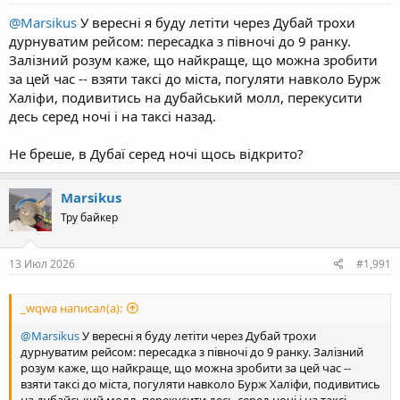
:
@Marsikus
У вересні я буду летіти через Дубай трохи
дурнуватим рейсом: пересадка з півночі до 9 ранку.
Залізний розум каже, що найкраще, що можна зробити
за цей час -- взяти таксі до міста, погуляти навколо Бурж
Халіфи, подивитись на дубайський молл, перекусити
десь серед ночі і на таксі назад.
Не бреше, в Дубаї серед ночі щось відкрито?
Marsikus
Тру байкер
13 Июл 2026
#1,991
_wqwa написал(а):
@Marsikus
У вересні я буду летіти через Дубай трохи
дурнуватим рейсом: пересадка з півночі до 9 ранку. Залізний
розум каже, що найкраще, що можна зробити за цей час --
взяти таксі до міста, погуляти навколо Бурж Халіфи, подивитись
на дубайський молл, перекусити десь серед ночі і на таксі