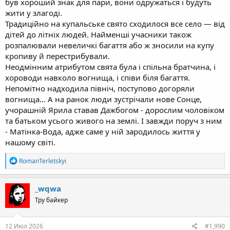
був хороший знак для пари, вони одружаться і будуть
жити у злагоді.
Традиційно на купальське свято сходилося все село — від
дітей до літніх людей. Найменші учасники також
розпалювали невеличкі багаття або ж зносили на купу
кропиву й перестрибували.
Неодмінним атрибутом свята була і спільна братчина, і
хороводи навколо вогнища, і співи біля багаття.
Непомітно надходила північ, поступово догоряли
вогнища... А на ранок люди зустрічали нове Сонце,
учорашній Ярила ставав Дажбогом - дорослим чоловіком
та батьком усього живого на землі. І завжди поруч з ним
- Матінка-Вода, адже саме у ній зародилось життя у
нашому світі.
R
RomanTerletskyi
e
a
c
_wqwa
t
Тру байкер
i
o
n
s
12 Июл 2026
#1,990