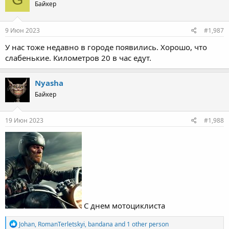
Байкер
i
o
n
s
9 Июн 2023
#1,987
:
У нас тоже недавно в городе появились. Хорошо, что
слабенькие. Километров 20 в час едут.
Nyasha
Байкер
19 Июн 2023
#1,988
С днем мотоциклиста
R
Johan
,
RomanTerletskyi
,
bandana
and 1 other person