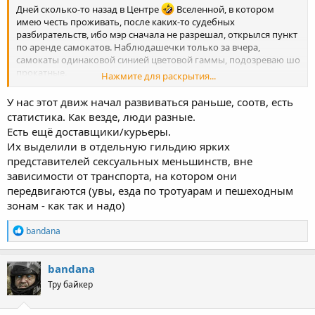
Дней сколько-то назад в Центре
Вселенной, в котором
имею честь проживать, после каких-то судебных
разбирательств, ибо мэр сначала не разрешал, открылся пункт
по аренде самокатов. Наблюдашечки только за вчера,
самокаты одинаковой синией цветовой гаммы, подозреваю шо
прокатные.
Нажмите для раскрытия...
1. Два гражданина ростом примерно 125-135 см. струячили как
хотели против движения по проспекту Нэзалэжности (раньше
У нас этот движ начал развиваться раньше, соотв, есть
пр. Суворова), задорно хохоча и показывая факи мешающему
статистика. Как везде, люди разные.
встречному транспорту. Шо-то ещё кричали, не разобрал, ибо
Есть ещё доставщики/курьеры.
мова не литературная.
Их выделили в отдельную гильдию ярких
2. Гражданка с торбами, рюкзаком, и малолетней гражданкой
представителей сексуальных меньшинств, вне
впридачу, впендюрилась в ничейного бобика, который
нифиганевоинственно чесал ухо левой задней ногой на
зависимости от транспорта, на котором они
тротуаре. В результате чего немножко изменила направление
передвигаются (увы, езда по тротуарам и пешеходным
и задавила чугунную урну, сверкающую новой краской.
зонам - как так и надо)
Смешались в кучу бобик, майонез, клубника энд картопля, обе
гражданки и прошлогодний кленовый лист, внезапно
R
bandana
спикировавший сверху. Бобик, скавча и нявкая, скрылся в
e
постранстве, одновремено слизывая майонез. Гражданки,
a
издавая звуки, похожие на бобиковые, встали, отряхнулись,
c
bandana
майонез слизывать не стали (наверно не голодные), шото
t
Тру байкер
i
покричали, куда-то позвонили, и покатили ручками самокат
o
куда им надо наверное.
n
3. Дедушко обучал внука лет девяти не выезжать