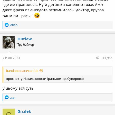
где им нравилось. Ну и детишки канешно тоже. Ажж
даже фраза из анекдота вспомнилась "доктор, кругом
одни пи...расы".
R
Johan
e
a
c
Outlaw
t
Тру байкер
i
o
n
s
7 Июн 2023
#1,986
:
bandana написал(а):
проспекту Нэзалэжности (раньше пр. Суворова)
у цьому вся суть
R
user
e
a
c
Grizlek
G
t