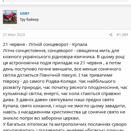
e
a
c
user
t
Тру байкер
i
o
n
s
21 Июн 2023
#1,989
:
21 червня - Літній сонцеворот - Купала
Літнє сонцестояння, сонцеворот - священна мить для
кожного українського рідновіра-язичника. В цьому році
ця астрономічна подія припадає на 21 червня , а потім
день поступово почне меншати, все менше сонячного
світла дістається Північній півкулі. І так триватиме
півроку - до самого Різдва-Коляди. Час найбільшого
розквіту природи, час початку рясного плодоносіння, час
кульмінації світла, енергії, час коли стаються справжні
дива. З давніх давен святкували наші предки свято
Купала, свято кохання, і ніщо не змогло цьому завадити,
навіть з насадженням християнства це сонячне свято не
зникло попри всі заборони церкви.
У багатьох літописах та митрополичих посланнях суворо
засуджувались і піддавались анафемі «бісівські ігрища».