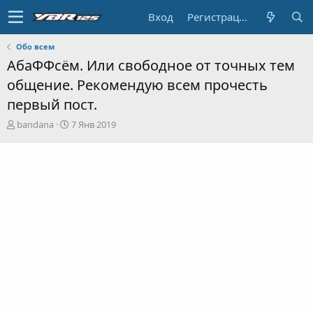
Вход
Регистрация
Обо всем
АбаФФсём. Или свободное от точных тем
общение. Рекомендую всем прочесть
первый пост.
А
Д
bandana
7 Янв 2019
в
а
т
т
о
а
р
н
т
а
е
ч
м
а
ы
л
а