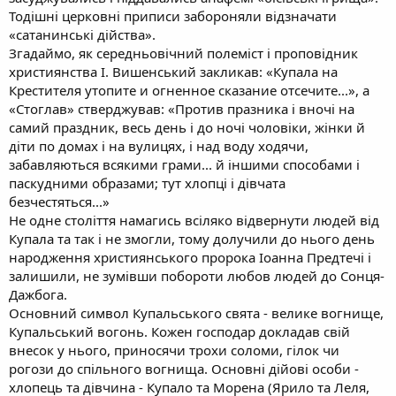
Тодішні церковні приписи забороняли відзначати
«сатанинські дійства».
Згадаймо, як середньовічний полеміст і проповідник
християнства І. Вишенський закликав: «Купала на
Крестителя утопите и огненное сказание отсечите...», а
«Стоглав» стверджував: «Против празника і вночі на
самий праздник, весь день і до ночі чоловіки, жінки й
діти по домах і на вулицях, і над воду ходячи,
забавляються всякими грами... й іншими способами і
паскудними образами; тут хлопці і дівчата
безчестяться...»
Не одне століття намагись всіляко відвернути людей від
Купала та так і не змогли, тому долучили до нього день
народження християнського пророка Іоанна Предтечі і
залишили, не зумівши побороти любов людей до Сонця-
Дажбога.
Основний символ Купальського свята - велике вогнище,
Купальський вогонь. Кожен господар докладав свій
внесок у нього, приносячи трохи соломи, гілок чи
рогози до спільного вогнища. Основні дійові особи -
хлопець та дівчина - Купало та Морена (Ярило та Леля,